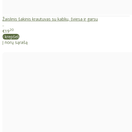
Žaislinis šakinis krautuvas su kabliu, šviesa ir garsu
..
20
€19
Į krepšelį
Į norų sąrašą