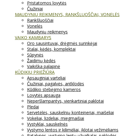
Pristatomos lovytės
Čiužiniai
MAUDYNIŲ REIKMENYS, RANKŠLUOŠČIAI, VONELĖS
Rankšluoščiai
Vonelės
Maudynių reikmenys
VAIKO KAMBARYS
Oro sausintuvai, drėgmės surinkėjai
Stalai, kėdės, komplektai
Sūpynės
Žaidimų kėdės
Vaikiška palapinė
KŪDIKIŲ PRIEŽIŪRA
Apsauginiai varteliai
Čiužiniai, pagalvės, antklodės
Kūdikio stebėjimo kameros
Lovytės apsauga
Neperšlampantys, vienkartiniai paklotai
Pledai
Servetėlės, sauskelnių konteineriai, maišeliai
Vokeliai, lizdeliai, miegmaišiai
Vystyklai, sauskelnės
Vystymo lentos ir kilimėliai, įklotai vežimėliams
Patalynės, vystymo lentų užvalkalai, paklodės