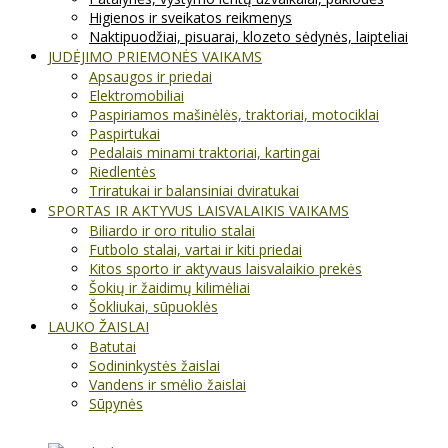
Higienos ir sveikatos reikmenys
Naktipuodžiai, pisuarai, klozeto sėdynės, laipteliai
JUDĖJIMO PRIEMONĖS VAIKAMS
Apsaugos ir priedai
Elektromobiliai
Paspiriamos mašinėlės, traktoriai, motociklai
Paspirtukai
Pedalais minami traktoriai, kartingai
Riedlentės
Triratukai ir balansiniai dviratukai
SPORTAS IR AKTYVUS LAISVALAIKIS VAIKAMS
Biliardo ir oro ritulio stalai
Futbolo stalai, vartai ir kiti priedai
Kitos sporto ir aktyvaus laisvalaikio prekės
Šokių ir žaidimų kilimėliai
Šokliukai, sūpuoklės
LAUKO ŽAISLAI
Batutai
Sodininkystės žaislai
Vandens ir smėlio žaislai
Sūpynės