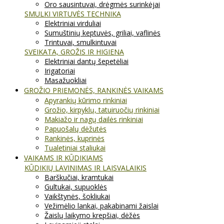
Oro sausintuvai, drėgmės surinkėjai
SMULKI VIRTUVĖS TECHNIKA
Elektriniai virduliai
Sumuštinių keptuvės, griliai, vaflinės
Trintuvai, smulkintuvai
SVEIKATA, GROŽIS IR HIGIENA
Elektriniai dantų šepetėliai
Irigatoriai
Masažuokliai
GROŽIO PRIEMONĖS, RANKINĖS VAIKAMS
Apyrankių kūrimo rinkiniai
Grožio, kirpyklų, tatuiruočių rinkiniai
Makiažo ir nagų dailės rinkiniai
Papuošalų dėžutės
Rankinės, kuprinės
Tualetiniai staliukai
VAIKAMS IR KŪDIKIAMS
KŪDIKIŲ LAVINIMAS IR LAISVALAIKIS
Barškučiai, kramtukai
Gultukai, supuoklės
Vaikštynės, šokliukai
Vežimėlio lankai, pakabinami žaislai
Žaislų laikymo krepšiai, dėžės