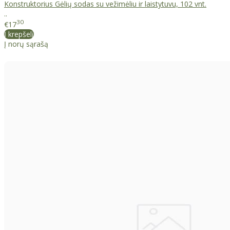
Konstruktorius Gėlių sodas su vežimėliu ir laistytuvu, 102 vnt.
..
30
€17
Į krepšelį
Į norų sąrašą