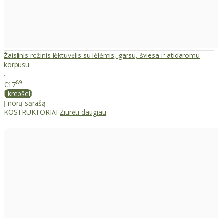
Žaislinis rožinis lėktuvėlis su lėlėmis, garsu, šviesa ir atidaromu
korpusu
..
89
€17
Į krepšelį
Į norų sąrašą
KOSTRUKTORIAI
Žiūrėti daugiau