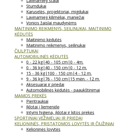
Lavinamieji stalai
Stumdukai
Karuselės, projektoriai, migdukai
Lavinamieji kilimėliai, maniežai
Vonios žaislai maudynėms
MAITINIMO REIKMENYS, SEILINUKAI, MAITINIMO
KĖDUTĖS
Maitinimo kėdutės
Maitinimo reikmenys, seilinukai
ČIULPTUKAI
AUTOMOBILINĖS KĖDUTĖS
0 - 22 kg|40 - 105 cm|0 - 4m.
0 - 36 kg|40 - 150 cm|0 - 12 m.
15 - 36 kg|100 - 150 cm|4 - 12 m.
9 - 36 kg|76 - 150 cm|15 mėn. - 12 m.
Aksesuarai ir priedai
Automobilinės kėdutės - paaukštinimai
MAMOS PREKĖS
Pientraukiai
Įklotai į liemenėlę
Intymi higiena, įklotai ir kitos prekės
SPORTINIAI VEŽIMĖLIAI IR PRIEDAI
KELIONINĖS, PRISTATOMOS LOVYTĖS IR ČIUŽINIAI
Kelioninės lovytės