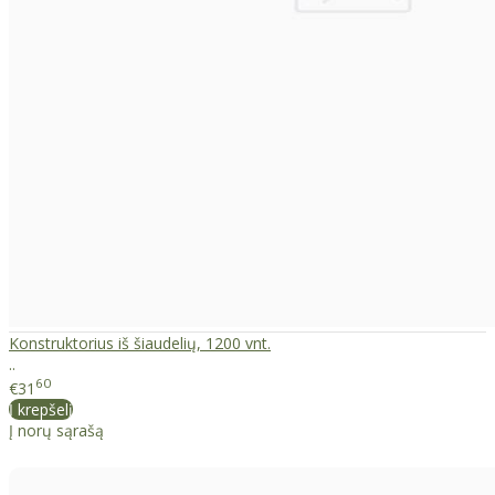
Konstruktorius iš šiaudelių, 1200 vnt.
..
60
€31
Į krepšelį
Į norų sąrašą