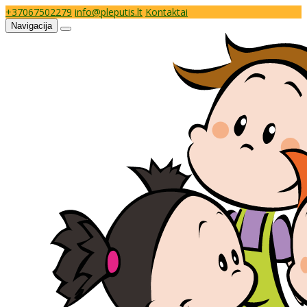
+37067502279
info@pleputis.lt
Kontaktai
Navigacija