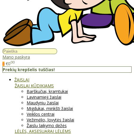
Mano paskyra
00
€0
0
Prekių krepšelis tuščias!
ŽAISLAI
ŽAISLAI KŪDIKIAMS
Barškučiai, kramtukai
Lavinamieji žaislai
Maudynių žaislai
Migdukai, minkšti žaislai
Veiklos centrai
Vežimėlio, lovytės žaislai
Žaislų laikymo dėžės
LĖLĖS, AKSESUARAI LĖLĖMS