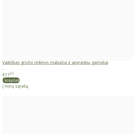
Vaikiškas grožio rinkinys makiažui ir apyrankių gamybai
..
22
€17
Į krepšelį
Į norų sąrašą