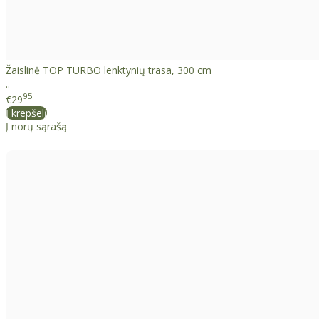
Žaislinė TOP TURBO lenktynių trasa, 300 cm
..
95
€29
Į krepšelį
Į norų sąrašą