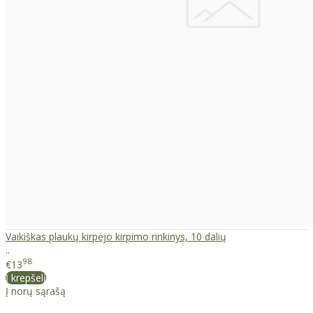
Vaikiškas plaukų kirpėjo kirpimo rinkinys, 10 dalių
..
98
€13
Į krepšelį
Į norų sąrašą