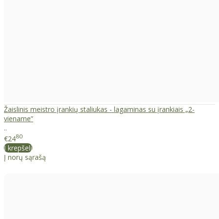
Žaislinis meistro įrankių staliukas - lagaminas su įrankiais „2-
viename”
..
80
€24
Į krepšelį
Į norų sąrašą