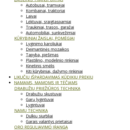
Autobusai, tramvajai
Kombainai, traktoriai
Laivai
Lėktuvai, sraigtasparniai
Traukiniai, trasos, garažai
Automobiliai, sunkvežimiai
KŪRYBINIAI ŽAISLAI, POMĖGIAI
Lyginimo karoliukai
Deimantinės mozaikos
Tapyba, piešimas
Plastilino, modelinio rinkiniai
Kinetinis smėlis
Kiti kūrybiniai, dažymo rinkiniai
LIKUČIŲ IŠPARDAVIMAS KŪDIKIŲ PREKIŲ
NAMAMS, MAMOMS IR TĖČIAMS
DRABUŽIŲ PRIEŽIŪROS TECHNIKA
Drabužių skustuvai
Garų lygintuvai
Lygintuvai
NAMŲ TECHNIKA
Dulkių siurbliai
Garais valantys prietaisai
ORO REGULIAVIMO ĮRANGA