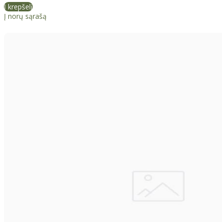
Į krepšelį
Į norų sąrašą