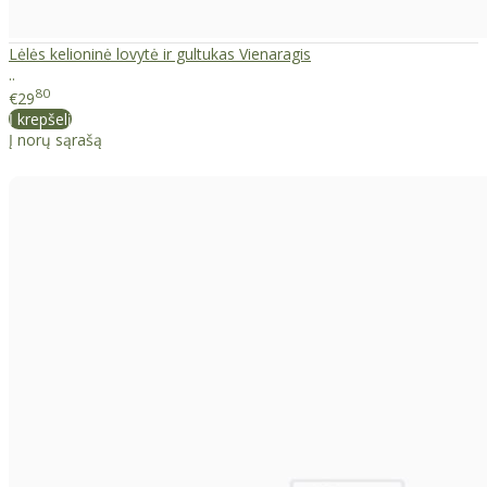
Lėlės kelioninė lovytė ir gultukas Vienaragis
..
80
€29
Į krepšelį
Į norų sąrašą