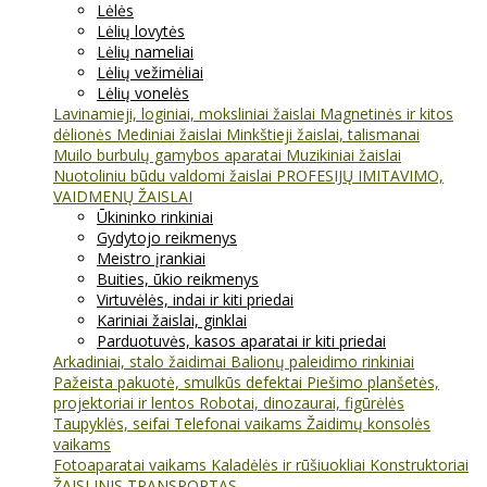
Lėlės
Lėlių lovytės
Lėlių nameliai
Lėlių vežimėliai
Lėlių vonelės
Lavinamieji, loginiai, moksliniai žaislai
Magnetinės ir kitos
dėlionės
Mediniai žaislai
Minkštieji žaislai, talismanai
Muilo burbulų gamybos aparatai
Muzikiniai žaislai
Nuotoliniu būdu valdomi žaislai
PROFESIJŲ IMITAVIMO,
VAIDMENŲ ŽAISLAI
Ūkininko rinkiniai
Gydytojo reikmenys
Meistro įrankiai
Buities, ūkio reikmenys
Virtuvėlės, indai ir kiti priedai
Kariniai žaislai, ginklai
Parduotuvės, kasos aparatai ir kiti priedai
Arkadiniai, stalo žaidimai
Balionų paleidimo rinkiniai
Pažeista pakuotė, smulkūs defektai
Piešimo planšetės,
projektoriai ir lentos
Robotai, dinozaurai, figūrėlės
Taupyklės, seifai
Telefonai vaikams
Žaidimų konsolės
vaikams
Fotoaparatai vaikams
Kaladėlės ir rūšiuokliai
Konstruktoriai
ŽAISLINIS TRANSPORTAS