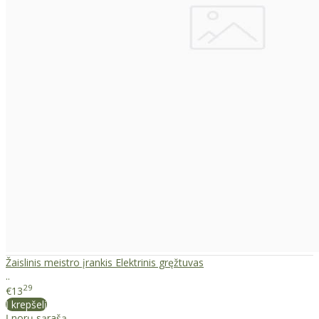
Žaislinis meistro įrankis Elektrinis gręžtuvas
..
29
€13
Į krepšelį
Į norų sąrašą