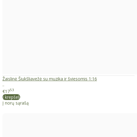
Žaislinė Šiukšliavežė su muzika ir šviesomis 1:16
..
53
€17
Į krepšelį
Į norų sąrašą