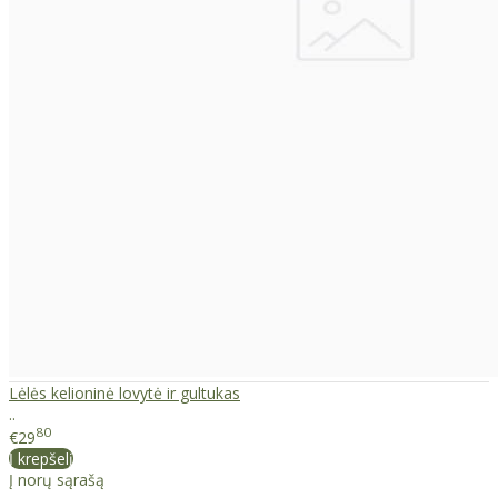
Lėlės kelioninė lovytė ir gultukas
..
80
€29
Į krepšelį
Į norų sąrašą