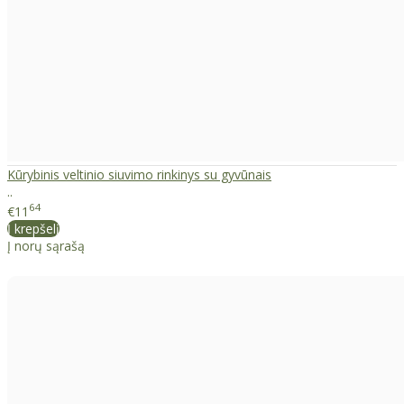
Kūrybinis veltinio siuvimo rinkinys su gyvūnais
..
64
€11
Į krepšelį
Į norų sąrašą