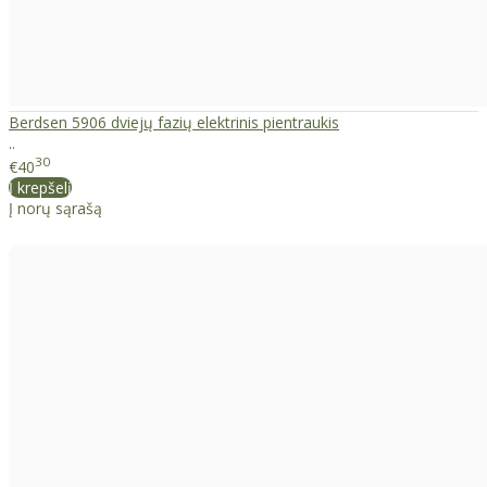
Berdsen 5906 dviejų fazių elektrinis pientraukis
..
30
€40
Į krepšelį
Į norų sąrašą