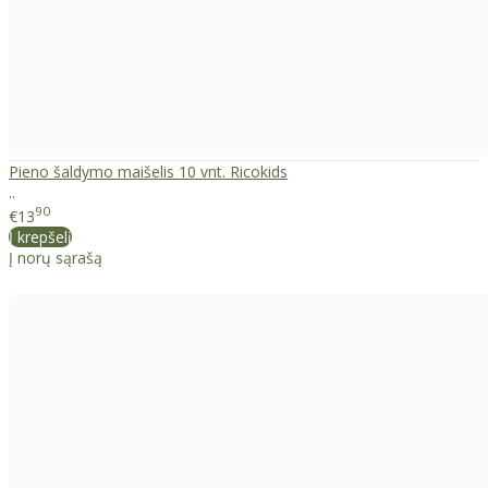
Pieno šaldymo maišelis 10 vnt. Ricokids
..
90
€13
Į krepšelį
Į norų sąrašą