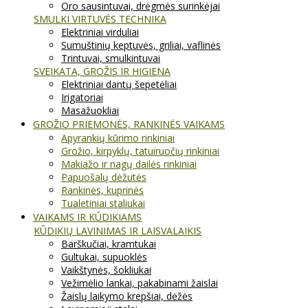
Oro sausintuvai, drėgmės surinkėjai
SMULKI VIRTUVĖS TECHNIKA
Elektriniai virduliai
Sumuštinių keptuvės, griliai, vaflinės
Trintuvai, smulkintuvai
SVEIKATA, GROŽIS IR HIGIENA
Elektriniai dantų šepetėliai
Irigatoriai
Masažuokliai
GROŽIO PRIEMONĖS, RANKINĖS VAIKAMS
Apyrankių kūrimo rinkiniai
Grožio, kirpyklų, tatuiruočių rinkiniai
Makiažo ir nagų dailės rinkiniai
Papuošalų dėžutės
Rankinės, kuprinės
Tualetiniai staliukai
VAIKAMS IR KŪDIKIAMS
KŪDIKIŲ LAVINIMAS IR LAISVALAIKIS
Barškučiai, kramtukai
Gultukai, supuoklės
Vaikštynės, šokliukai
Vežimėlio lankai, pakabinami žaislai
Žaislų laikymo krepšiai, dėžės