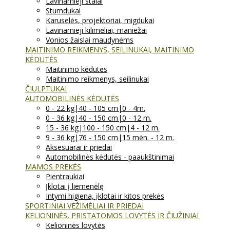
Lavinamieji stalai
Stumdukai
Karuselės, projektoriai, migdukai
Lavinamieji kilimėliai, maniežai
Vonios žaislai maudynėms
MAITINIMO REIKMENYS, SEILINUKAI, MAITINIMO
KĖDUTĖS
Maitinimo kėdutės
Maitinimo reikmenys, seilinukai
ČIULPTUKAI
AUTOMOBILINĖS KĖDUTĖS
0 - 22 kg|40 - 105 cm|0 - 4m.
0 - 36 kg|40 - 150 cm|0 - 12 m.
15 - 36 kg|100 - 150 cm|4 - 12 m.
9 - 36 kg|76 - 150 cm|15 mėn. - 12 m.
Aksesuarai ir priedai
Automobilinės kėdutės - paaukštinimai
MAMOS PREKĖS
Pientraukiai
Įklotai į liemenėlę
Intymi higiena, įklotai ir kitos prekės
SPORTINIAI VEŽIMĖLIAI IR PRIEDAI
KELIONINĖS, PRISTATOMOS LOVYTĖS IR ČIUŽINIAI
Kelioninės lovytės