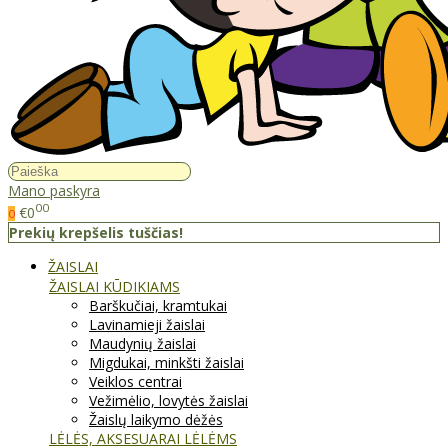
Mano paskyra
00
€0
0
Prekių krepšelis tuščias!
ŽAISLAI
ŽAISLAI KŪDIKIAMS
Barškučiai, kramtukai
Lavinamieji žaislai
Maudynių žaislai
Migdukai, minkšti žaislai
Veiklos centrai
Vežimėlio, lovytės žaislai
Žaislų laikymo dėžės
LĖLĖS, AKSESUARAI LĖLĖMS