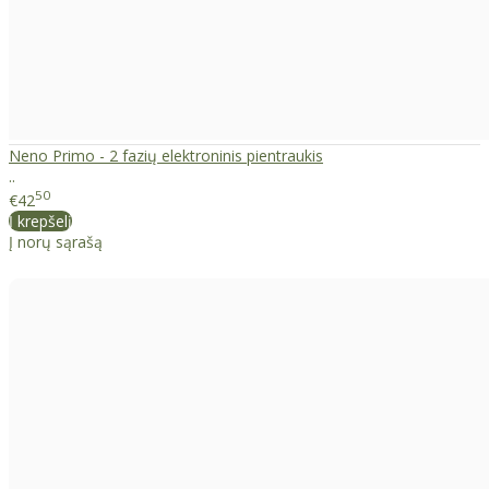
Neno Primo - 2 fazių elektroninis pientraukis
..
50
€42
Į krepšelį
Į norų sąrašą