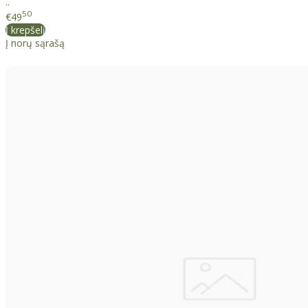
..
50
€49
Į krepšelį
Į norų sąrašą