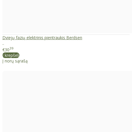
Dviejų fazių elektrinis pientraukis Berdsen
..
39
€30
Į krepšelį
Į norų sąrašą