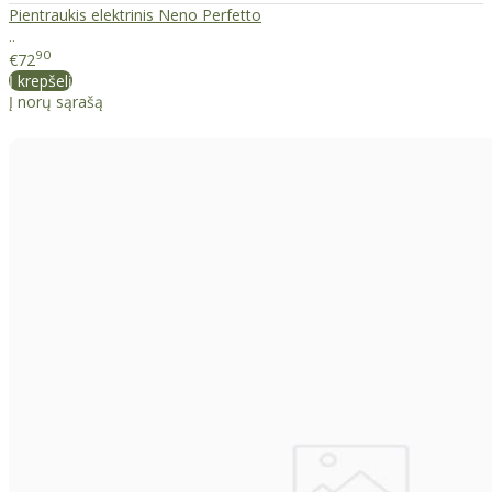
Pientraukis elektrinis Neno Perfetto
..
90
€72
Į krepšelį
Į norų sąrašą