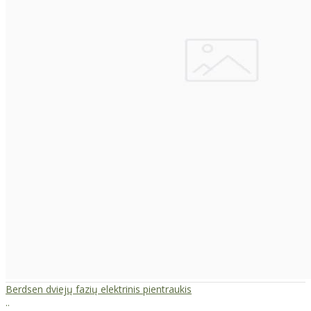
Berdsen dviejų fazių elektrinis pientraukis
..