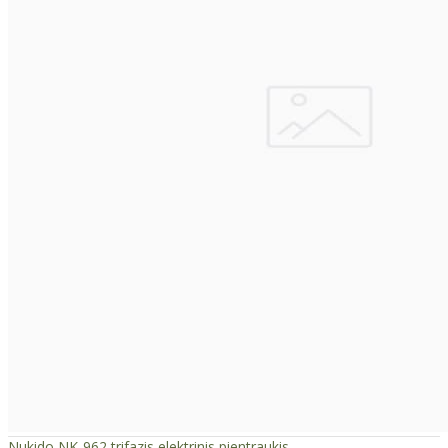
Nukido NK-962 trifazis elektrinis pientraukis