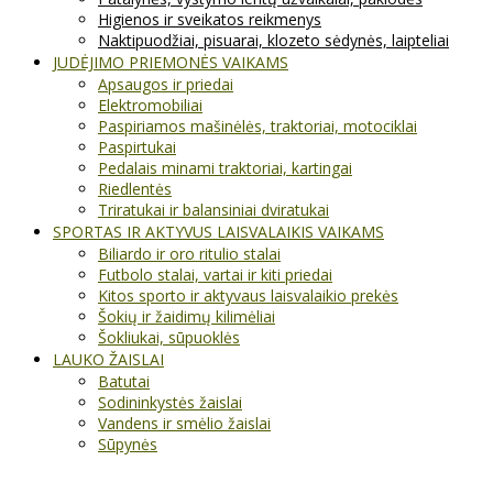
Higienos ir sveikatos reikmenys
Naktipuodžiai, pisuarai, klozeto sėdynės, laipteliai
JUDĖJIMO PRIEMONĖS VAIKAMS
Apsaugos ir priedai
Elektromobiliai
Paspiriamos mašinėlės, traktoriai, motociklai
Paspirtukai
Pedalais minami traktoriai, kartingai
Riedlentės
Triratukai ir balansiniai dviratukai
SPORTAS IR AKTYVUS LAISVALAIKIS VAIKAMS
Biliardo ir oro ritulio stalai
Futbolo stalai, vartai ir kiti priedai
Kitos sporto ir aktyvaus laisvalaikio prekės
Šokių ir žaidimų kilimėliai
Šokliukai, sūpuoklės
LAUKO ŽAISLAI
Batutai
Sodininkystės žaislai
Vandens ir smėlio žaislai
Sūpynės