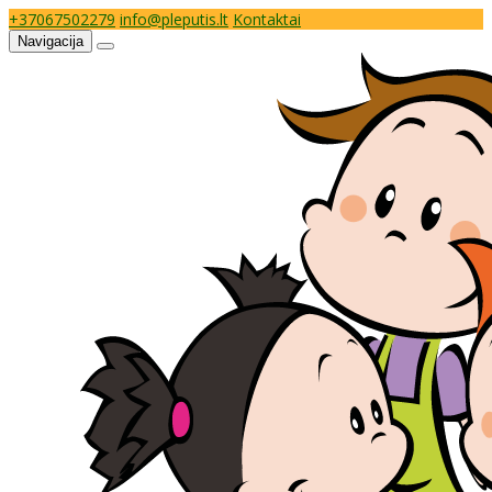
+37067502279
info@pleputis.lt
Kontaktai
Navigacija