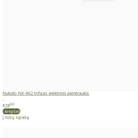
Nukido NK-962 trifazis elektrinis pientraukis
..
60
€28
Į krepšelį
Į norų sąrašą