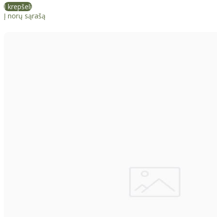
Į krepšelį
Į norų sąrašą