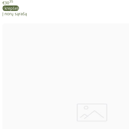
35
€30
Į krepšelį
Į norų sąrašą