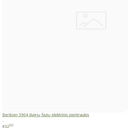
Berdsen 5904 dviejų fazių elektrinis pientraukis
..
50
€32