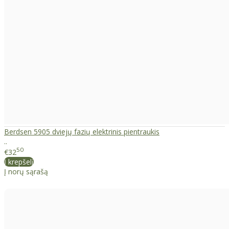
Berdsen 5905 dviejų fazių elektrinis pientraukis
..
50
€32
Į krepšelį
Į norų sąrašą