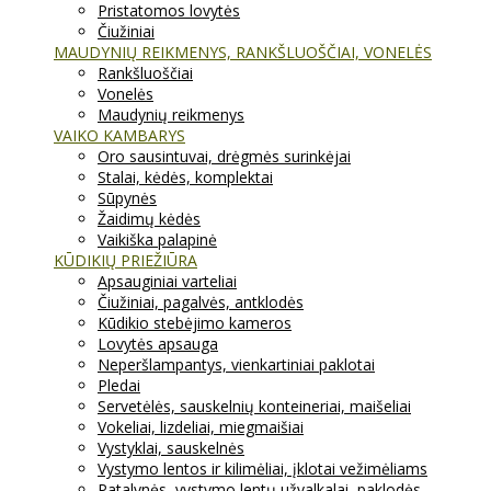
Pristatomos lovytės
Čiužiniai
MAUDYNIŲ REIKMENYS, RANKŠLUOŠČIAI, VONELĖS
Rankšluoščiai
Vonelės
Maudynių reikmenys
VAIKO KAMBARYS
Oro sausintuvai, drėgmės surinkėjai
Stalai, kėdės, komplektai
Sūpynės
Žaidimų kėdės
Vaikiška palapinė
KŪDIKIŲ PRIEŽIŪRA
Apsauginiai varteliai
Čiužiniai, pagalvės, antklodės
Kūdikio stebėjimo kameros
Lovytės apsauga
Neperšlampantys, vienkartiniai paklotai
Pledai
Servetėlės, sauskelnių konteineriai, maišeliai
Vokeliai, lizdeliai, miegmaišiai
Vystyklai, sauskelnės
Vystymo lentos ir kilimėliai, įklotai vežimėliams
Patalynės, vystymo lentų užvalkalai, paklodės