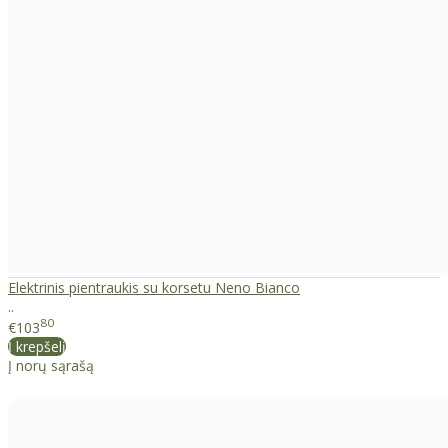
Elektrinis pientraukis su korsetu Neno Bianco
..
80
€103
Į krepšelį
Į norų sąrašą