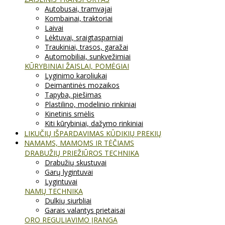
Autobusai, tramvajai
Kombainai, traktoriai
Laivai
Lėktuvai, sraigtasparniai
Traukiniai, trasos, garažai
Automobiliai, sunkvežimiai
KŪRYBINIAI ŽAISLAI, POMĖGIAI
Lyginimo karoliukai
Deimantinės mozaikos
Tapyba, piešimas
Plastilino, modelinio rinkiniai
Kinetinis smėlis
Kiti kūrybiniai, dažymo rinkiniai
LIKUČIŲ IŠPARDAVIMAS KŪDIKIŲ PREKIŲ
NAMAMS, MAMOMS IR TĖČIAMS
DRABUŽIŲ PRIEŽIŪROS TECHNIKA
Drabužių skustuvai
Garų lygintuvai
Lygintuvai
NAMŲ TECHNIKA
Dulkių siurbliai
Garais valantys prietaisai
ORO REGULIAVIMO ĮRANGA