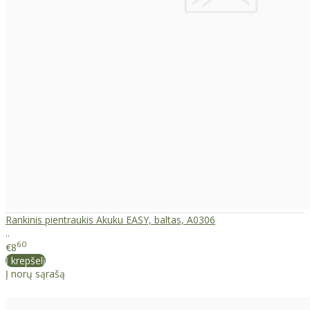
Rankinis pientraukis Akuku EASY, baltas, A0306
..
60
€8
Į krepšelį
Į norų sąrašą