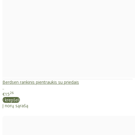
Berdsen rankinis pientraukis su priedais
..
26
€15
Į krepšelį
Į norų sąrašą