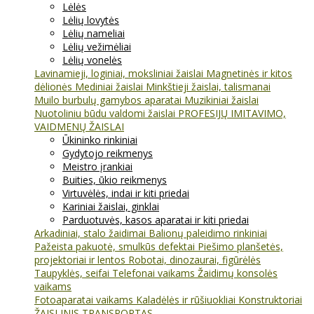
Lėlės
Lėlių lovytės
Lėlių nameliai
Lėlių vežimėliai
Lėlių vonelės
Lavinamieji, loginiai, moksliniai žaislai
Magnetinės ir kitos
dėlionės
Mediniai žaislai
Minkštieji žaislai, talismanai
Muilo burbulų gamybos aparatai
Muzikiniai žaislai
Nuotoliniu būdu valdomi žaislai
PROFESIJŲ IMITAVIMO,
VAIDMENŲ ŽAISLAI
Ūkininko rinkiniai
Gydytojo reikmenys
Meistro įrankiai
Buities, ūkio reikmenys
Virtuvėlės, indai ir kiti priedai
Kariniai žaislai, ginklai
Parduotuvės, kasos aparatai ir kiti priedai
Arkadiniai, stalo žaidimai
Balionų paleidimo rinkiniai
Pažeista pakuotė, smulkūs defektai
Piešimo planšetės,
projektoriai ir lentos
Robotai, dinozaurai, figūrėlės
Taupyklės, seifai
Telefonai vaikams
Žaidimų konsolės
vaikams
Fotoaparatai vaikams
Kaladėlės ir rūšiuokliai
Konstruktoriai
ŽAISLINIS TRANSPORTAS