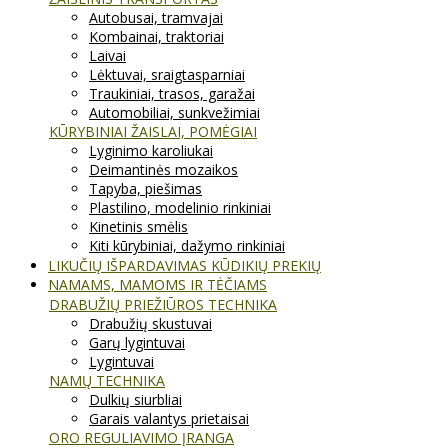
Autobusai, tramvajai
Kombainai, traktoriai
Laivai
Lėktuvai, sraigtasparniai
Traukiniai, trasos, garažai
Automobiliai, sunkvežimiai
KŪRYBINIAI ŽAISLAI, POMĖGIAI
Lyginimo karoliukai
Deimantinės mozaikos
Tapyba, piešimas
Plastilino, modelinio rinkiniai
Kinetinis smėlis
Kiti kūrybiniai, dažymo rinkiniai
LIKUČIŲ IŠPARDAVIMAS KŪDIKIŲ PREKIŲ
NAMAMS, MAMOMS IR TĖČIAMS
DRABUŽIŲ PRIEŽIŪROS TECHNIKA
Drabužių skustuvai
Garų lygintuvai
Lygintuvai
NAMŲ TECHNIKA
Dulkių siurbliai
Garais valantys prietaisai
ORO REGULIAVIMO ĮRANGA