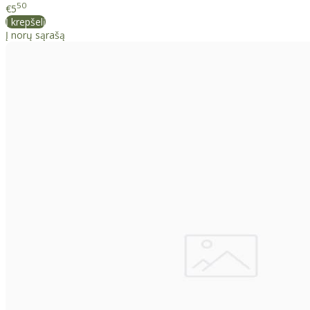
50
€5
Į krepšelį
Į norų sąrašą