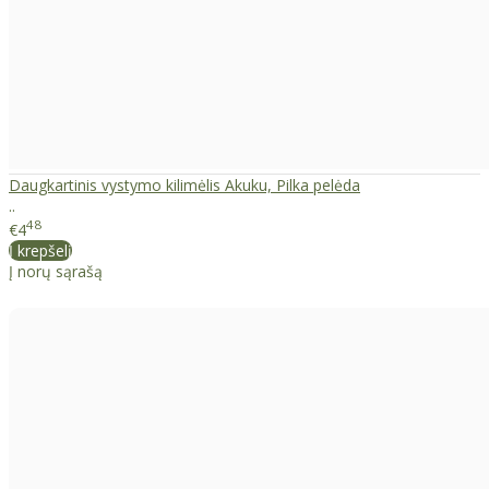
Daugkartinis vystymo kilimėlis Akuku, Pilka pelėda
..
48
€4
Į krepšelį
Į norų sąrašą