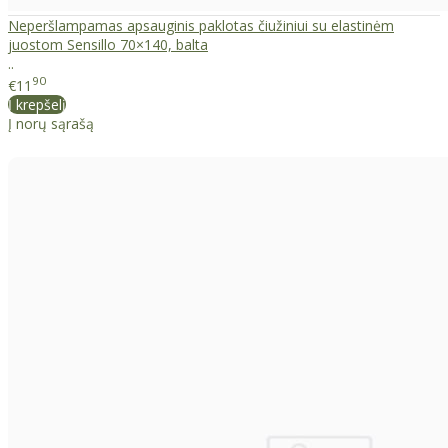
Neperšlampamas apsauginis paklotas čiužiniui su elastinėm
juostom Sensillo 70×140, balta
..
90
€11
Į krepšelį
Į norų sąrašą