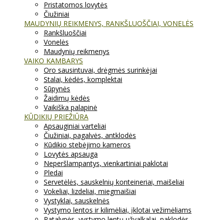
Pristatomos lovytės
Čiužiniai
MAUDYNIŲ REIKMENYS, RANKŠLUOŠČIAI, VONELĖS
Rankšluoščiai
Vonelės
Maudynių reikmenys
VAIKO KAMBARYS
Oro sausintuvai, drėgmės surinkėjai
Stalai, kėdės, komplektai
Sūpynės
Žaidimų kėdės
Vaikiška palapinė
KŪDIKIŲ PRIEŽIŪRA
Apsauginiai varteliai
Čiužiniai, pagalvės, antklodės
Kūdikio stebėjimo kameros
Lovytės apsauga
Neperšlampantys, vienkartiniai paklotai
Pledai
Servetėlės, sauskelnių konteineriai, maišeliai
Vokeliai, lizdeliai, miegmaišiai
Vystyklai, sauskelnės
Vystymo lentos ir kilimėliai, įklotai vežimėliams
Patalynės, vystymo lentų užvalkalai, paklodės