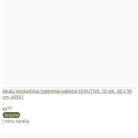
Akuku Vienkartiniai higieniniai paklotai SENSITIVE, 10 vnt., 60 x 90
cm, A0501
..
50
€5
Į krepšelį
Į norų sąrašą