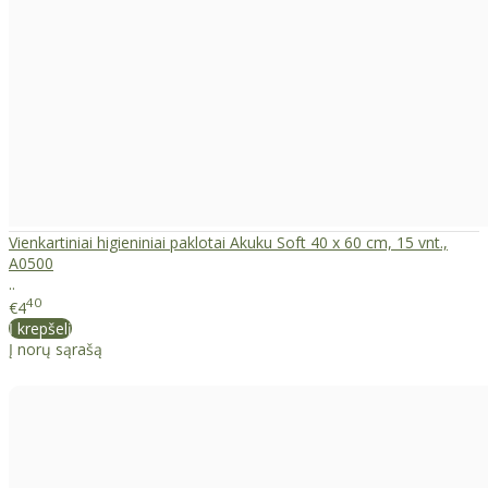
Vienkartiniai higieniniai paklotai Akuku Soft 40 x 60 cm, 15 vnt.,
A0500
..
40
€4
Į krepšelį
Į norų sąrašą