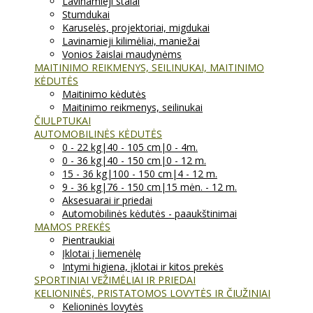
Lavinamieji stalai
Stumdukai
Karuselės, projektoriai, migdukai
Lavinamieji kilimėliai, maniežai
Vonios žaislai maudynėms
MAITINIMO REIKMENYS, SEILINUKAI, MAITINIMO
KĖDUTĖS
Maitinimo kėdutės
Maitinimo reikmenys, seilinukai
ČIULPTUKAI
AUTOMOBILINĖS KĖDUTĖS
0 - 22 kg|40 - 105 cm|0 - 4m.
0 - 36 kg|40 - 150 cm|0 - 12 m.
15 - 36 kg|100 - 150 cm|4 - 12 m.
9 - 36 kg|76 - 150 cm|15 mėn. - 12 m.
Aksesuarai ir priedai
Automobilinės kėdutės - paaukštinimai
MAMOS PREKĖS
Pientraukiai
Įklotai į liemenėlę
Intymi higiena, įklotai ir kitos prekės
SPORTINIAI VEŽIMĖLIAI IR PRIEDAI
KELIONINĖS, PRISTATOMOS LOVYTĖS IR ČIUŽINIAI
Kelioninės lovytės