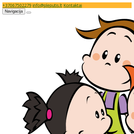
+37067502279
info@pleputis.lt
Kontaktai
Navigacija