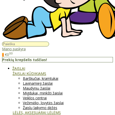
Mano paskyra
00
€0
0
Prekių krepšelis tuščias!
ŽAISLAI
ŽAISLAI KŪDIKIAMS
Barškučiai, kramtukai
Lavinamieji žaislai
Maudynių žaislai
Migdukai, minkšti žaislai
Veiklos centrai
Vežimėlio, lovytės žaislai
Žaislų laikymo dėžės
LĖLĖS, AKSESUARAI LĖLĖMS