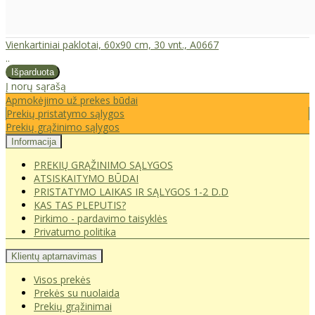
Vienkartiniai paklotai, 60x90 cm, 30 vnt., A0667
..
Į norų sąrašą
Apmokėjimo už prekes būdai
Prekių pristatymo sąlygos
Prekių grąžinimo sąlygos
Informacija
PREKIŲ GRĄŽINIMO SĄLYGOS
ATSISKAITYMO BŪDAI
PRISTATYMO LAIKAS IR SĄLYGOS 1-2 D.D
KAS TAS PLEPUTIS?
Pirkimo - pardavimo taisyklės
Privatumo politika
Klientų aptarnavimas
Visos prekės
Prekės su nuolaida
Prekių grąžinimai