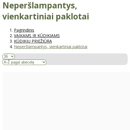
Neperšlampantys,
vienkartiniai paklotai
Pagrindinis
VAIKAMS IR KŪDIKIAMS
KŪDIKIŲ PRIEŽIŪRA
Neperšlampantys, vienkartiniai paklotai