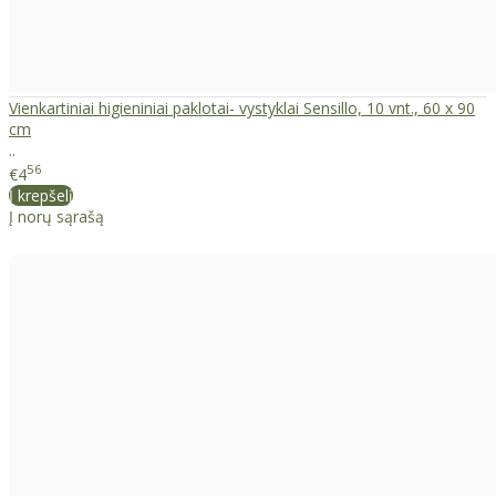
Vienkartiniai higieniniai paklotai- vystyklai Sensillo, 10 vnt., 60 x 90
cm
..
56
€4
Į krepšelį
Į norų sąrašą