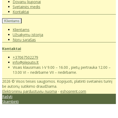
Dovanų kuponai
Svetainės medis
Kontaktai
Klientams
Klientams
Užsakymų istorija
Norų sąrašas
Kontaktai
+37067502279
info@pleputis.lt
Visais klausimais I-V 9.00 – 16.00 , pietų pertrauka 12.00 –
13.00 VI – nedirbame VII – nedirbame.
2026 © Visos teisės saugomos. Kopijuoti, platinti svetainės turinį
be autorių sutikimo draudžiama.
Elektroninių parduotuvių nuoma
-
eshoprent.com
Rašyti
Skambinti