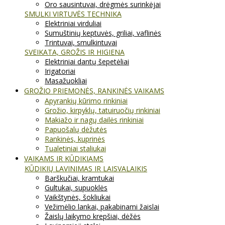
Oro sausintuvai, drėgmės surinkėjai
SMULKI VIRTUVĖS TECHNIKA
Elektriniai virduliai
Sumuštinių keptuvės, griliai, vaflinės
Trintuvai, smulkintuvai
SVEIKATA, GROŽIS IR HIGIENA
Elektriniai dantų šepetėliai
Irigatoriai
Masažuokliai
GROŽIO PRIEMONĖS, RANKINĖS VAIKAMS
Apyrankių kūrimo rinkiniai
Grožio, kirpyklų, tatuiruočių rinkiniai
Makiažo ir nagų dailės rinkiniai
Papuošalų dėžutės
Rankinės, kuprinės
Tualetiniai staliukai
VAIKAMS IR KŪDIKIAMS
KŪDIKIŲ LAVINIMAS IR LAISVALAIKIS
Barškučiai, kramtukai
Gultukai, supuoklės
Vaikštynės, šokliukai
Vežimėlio lankai, pakabinami žaislai
Žaislų laikymo krepšiai, dėžės