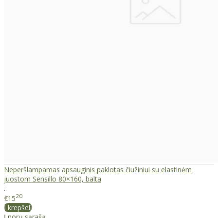
Neperšlampamas apsauginis paklotas čiužiniui su elastinėm
juostom Sensillo 80×160, balta
..
20
€15
Į krepšelį
Į norų sąrašą