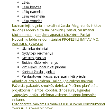
Lėlės
Lėlių lovytės
Lėlių nameliai
Lėlių vežimėliai
Lėlių vonelės
Lavinamieji, loginiai, moksliniai žaislai
Magnetinės ir kitos
dėlionės
Mediniai žaislai
Minkštieji žaislai, talismanai
Muilo burbulų gamybos aparatai
Muzikiniai žaislai
Nuotoliniu būdu valdomi žaislai
PROFESIJŲ IMITAVIMO,
VAIDMENŲ ŽAISLAI
Ūkininko rinkiniai
Gydytojo reikmenys
Meistro įrankiai
Buities, ūkio reikmenys
Virtuvėlės, indai ir kiti priedai
Kariniai žaislai, ginklai
Parduotuvės, kasos aparatai ir kiti priedai
Arkadiniai, stalo žaidimai
Balionų paleidimo rinkiniai
Pažeista pakuotė, smulkūs defektai
Piešimo planšetės,
projektoriai ir lentos
Robotai, dinozaurai, figūrėlės
Taupyklės, seifai
Telefonai vaikams
Žaidimų konsolės
vaikams
Fotoaparatai vaikams
Kaladėlės ir rūšiuokliai
Konstruktoriai
ŽAISLINIS TRANSPORTAS