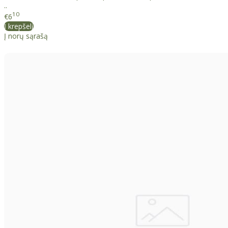
..
10
€6
Į krepšelį
Į norų sąrašą