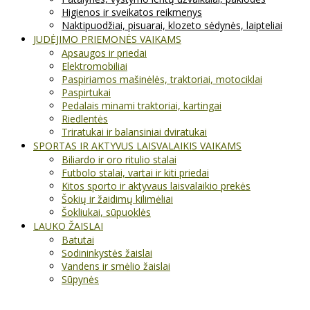
Higienos ir sveikatos reikmenys
Naktipuodžiai, pisuarai, klozeto sėdynės, laipteliai
JUDĖJIMO PRIEMONĖS VAIKAMS
Apsaugos ir priedai
Elektromobiliai
Paspiriamos mašinėlės, traktoriai, motociklai
Paspirtukai
Pedalais minami traktoriai, kartingai
Riedlentės
Triratukai ir balansiniai dviratukai
SPORTAS IR AKTYVUS LAISVALAIKIS VAIKAMS
Biliardo ir oro ritulio stalai
Futbolo stalai, vartai ir kiti priedai
Kitos sporto ir aktyvaus laisvalaikio prekės
Šokių ir žaidimų kilimėliai
Šokliukai, sūpuoklės
LAUKO ŽAISLAI
Batutai
Sodininkystės žaislai
Vandens ir smėlio žaislai
Sūpynės