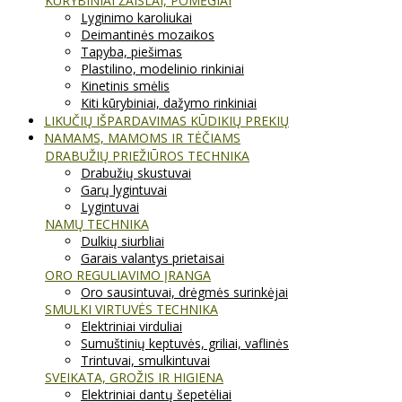
KŪRYBINIAI ŽAISLAI, POMĖGIAI
Lyginimo karoliukai
Deimantinės mozaikos
Tapyba, piešimas
Plastilino, modelinio rinkiniai
Kinetinis smėlis
Kiti kūrybiniai, dažymo rinkiniai
LIKUČIŲ IŠPARDAVIMAS KŪDIKIŲ PREKIŲ
NAMAMS, MAMOMS IR TĖČIAMS
DRABUŽIŲ PRIEŽIŪROS TECHNIKA
Drabužių skustuvai
Garų lygintuvai
Lygintuvai
NAMŲ TECHNIKA
Dulkių siurbliai
Garais valantys prietaisai
ORO REGULIAVIMO ĮRANGA
Oro sausintuvai, drėgmės surinkėjai
SMULKI VIRTUVĖS TECHNIKA
Elektriniai virduliai
Sumuštinių keptuvės, griliai, vaflinės
Trintuvai, smulkintuvai
SVEIKATA, GROŽIS IR HIGIENA
Elektriniai dantų šepetėliai