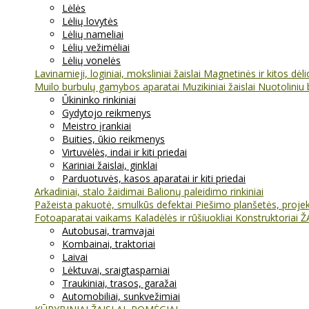
Lėlės
Lėlių lovytės
Lėlių nameliai
Lėlių vežimėliai
Lėlių vonelės
Lavinamieji, loginiai, moksliniai žaislai
Magnetinės ir kitos dėl
Muilo burbulų gamybos aparatai
Muzikiniai žaislai
Nuotoliniu 
Ūkininko rinkiniai
Gydytojo reikmenys
Meistro įrankiai
Buities, ūkio reikmenys
Virtuvėlės, indai ir kiti priedai
Kariniai žaislai, ginklai
Parduotuvės, kasos aparatai ir kiti priedai
Arkadiniai, stalo žaidimai
Balionų paleidimo rinkiniai
Pažeista pakuotė, smulkūs defektai
Piešimo planšetės, projekt
Fotoaparatai vaikams
Kaladėlės ir rūšiuokliai
Konstruktoriai
Ž
Autobusai, tramvajai
Kombainai, traktoriai
Laivai
Lėktuvai, sraigtasparniai
Traukiniai, trasos, garažai
Automobiliai, sunkvežimiai