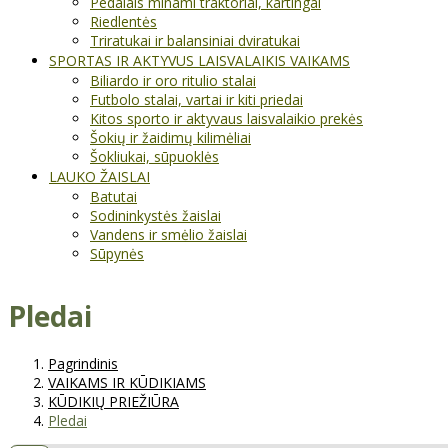
Pedalais minami traktoriai, kartingai
Riedlentės
Triratukai ir balansiniai dviratukai
SPORTAS IR AKTYVUS LAISVALAIKIS VAIKAMS
Biliardo ir oro ritulio stalai
Futbolo stalai, vartai ir kiti priedai
Kitos sporto ir aktyvaus laisvalaikio prekės
Šokių ir žaidimų kilimėliai
Šokliukai, sūpuoklės
LAUKO ŽAISLAI
Batutai
Sodininkystės žaislai
Vandens ir smėlio žaislai
Sūpynės
Pledai
Pagrindinis
VAIKAMS IR KŪDIKIAMS
KŪDIKIŲ PRIEŽIŪRA
Pledai