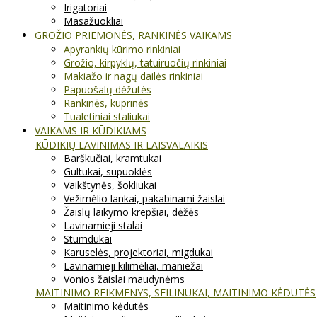
Irigatoriai
Masažuokliai
GROŽIO PRIEMONĖS, RANKINĖS VAIKAMS
Apyrankių kūrimo rinkiniai
Grožio, kirpyklų, tatuiruočių rinkiniai
Makiažo ir nagų dailės rinkiniai
Papuošalų dėžutės
Rankinės, kuprinės
Tualetiniai staliukai
VAIKAMS IR KŪDIKIAMS
KŪDIKIŲ LAVINIMAS IR LAISVALAIKIS
Barškučiai, kramtukai
Gultukai, supuoklės
Vaikštynės, šokliukai
Vežimėlio lankai, pakabinami žaislai
Žaislų laikymo krepšiai, dėžės
Lavinamieji stalai
Stumdukai
Karuselės, projektoriai, migdukai
Lavinamieji kilimėliai, maniežai
Vonios žaislai maudynėms
MAITINIMO REIKMENYS, SEILINUKAI, MAITINIMO KĖDUTĖS
Maitinimo kėdutės