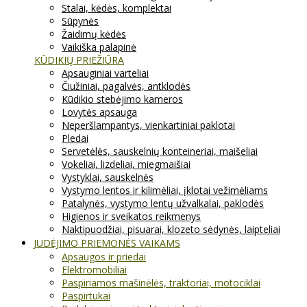
Stalai, kėdės, komplektai
Sūpynės
Žaidimų kėdės
Vaikiška palapinė
KŪDIKIŲ PRIEŽIŪRA
Apsauginiai varteliai
Čiužiniai, pagalvės, antklodės
Kūdikio stebėjimo kameros
Lovytės apsauga
Neperšlampantys, vienkartiniai paklotai
Pledai
Servetėlės, sauskelnių konteineriai, maišeliai
Vokeliai, lizdeliai, miegmaišiai
Vystyklai, sauskelnės
Vystymo lentos ir kilimėliai, įklotai vežimėliams
Patalynės, vystymo lentų užvalkalai, paklodės
Higienos ir sveikatos reikmenys
Naktipuodžiai, pisuarai, klozeto sėdynės, laipteliai
JUDĖJIMO PRIEMONĖS VAIKAMS
Apsaugos ir priedai
Elektromobiliai
Paspiriamos mašinėlės, traktoriai, motociklai
Paspirtukai