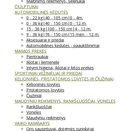
Maitinimo reikmenys, seilinukai
ČIULPTUKAI
AUTOMOBILINĖS KĖDUTĖS
0 - 22 kg|40 - 105 cm|0 - 4m.
0 - 36 kg|40 - 150 cm|0 - 12 m.
15 - 36 kg|100 - 150 cm|4 - 12 m.
9 - 36 kg|76 - 150 cm|15 mėn. - 12 m.
Aksesuarai ir priedai
Automobilinės kėdutės - paaukštinimai
MAMOS PREKĖS
Pientraukiai
Įklotai į liemenėlę
Intymi higiena, įklotai ir kitos prekės
SPORTINIAI VEŽIMĖLIAI IR PRIEDAI
KELIONINĖS, PRISTATOMOS LOVYTĖS IR ČIUŽINIAI
Kelioninės lovytės
Pristatomos lovytės
Čiužiniai
MAUDYNIŲ REIKMENYS, RANKŠLUOŠČIAI, VONELĖS
Rankšluoščiai
Vonelės
Maudynių reikmenys
VAIKO KAMBARYS
Oro sausintuvai, drėgmės surinkėjai