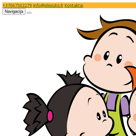
+37067502279
info@pleputis.lt
Kontaktai
Navigacija