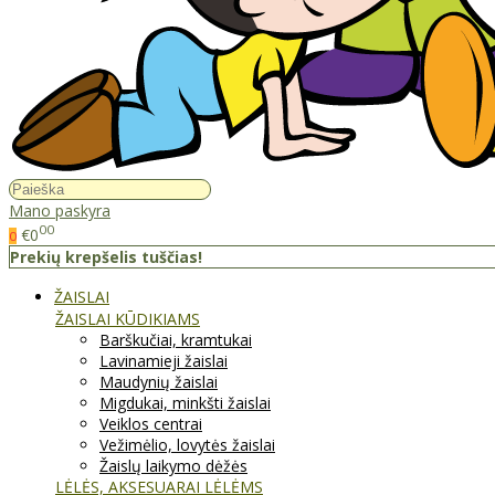
Mano paskyra
00
€0
0
Prekių krepšelis tuščias!
ŽAISLAI
ŽAISLAI KŪDIKIAMS
Barškučiai, kramtukai
Lavinamieji žaislai
Maudynių žaislai
Migdukai, minkšti žaislai
Veiklos centrai
Vežimėlio, lovytės žaislai
Žaislų laikymo dėžės
LĖLĖS, AKSESUARAI LĖLĖMS