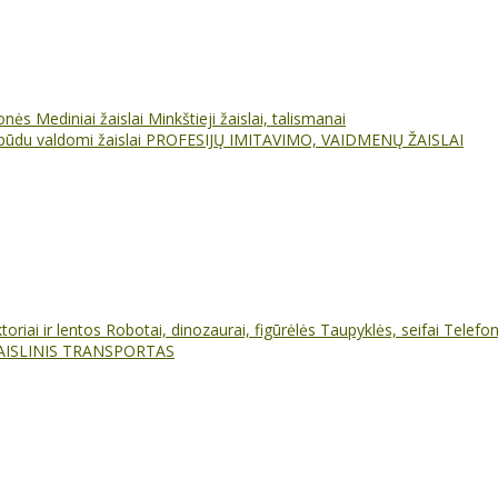
ionės
Mediniai žaislai
Minkštieji žaislai, talismanai
būdu valdomi žaislai
PROFESIJŲ IMITAVIMO, VAIDMENŲ ŽAISLAI
oriai ir lentos
Robotai, dinozaurai, figūrėlės
Taupyklės, seifai
Telefo
AISLINIS TRANSPORTAS