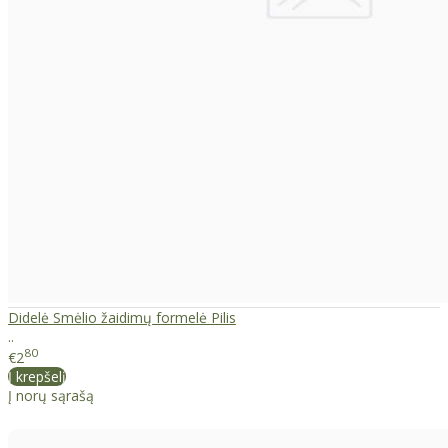
Didelė Smėlio žaidimų formelė Pilis
..
80
€2
Į krepšelį
Į norų sąrašą