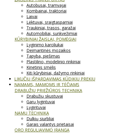
Autobusai, tramvajai
Kombainai, traktoriai
Laivai
Lėktuvai, sraigtasparniai
Traukiniai, trasos, garažai
Automobiliai, sunkvežimiai
KŪRYBINIAI ŽAISLAI, POMĖGIAI
Lyginimo karoliukai
Deimantinės mozaikos
Tapyba, piešimas
Plastilino, modelinio rinkiniai
Kinetinis smėlis
Kiti kūrybiniai, dažymo rinkiniai
LIKUČIŲ IŠPARDAVIMAS KŪDIKIŲ PREKIŲ
NAMAMS, MAMOMS IR TĖČIAMS
DRABUŽIŲ PRIEŽIŪROS TECHNIKA
Drabužių skustuvai
Garų lygintuvai
Lygintuvai
NAMŲ TECHNIKA
Dulkių siurbliai
Garais valantys prietaisai
ORO REGULIAVIMO ĮRANGA