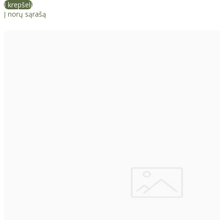
Į krepšelį
Į norų sąrašą