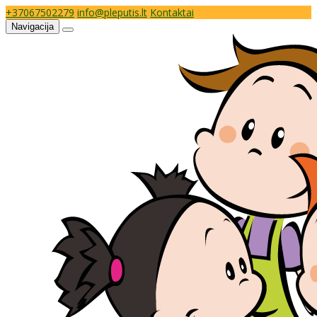
+37067502279
info@pleputis.lt
Kontaktai
Navigacija