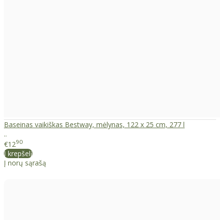
Baseinas vaikiškas Bestway, mėlynas, 122 x 25 cm, 277 l
..
90
€12
Į krepšelį
Į norų sąrašą