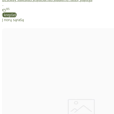
..
85
€5
Į krepšelį
Į norų sąrašą