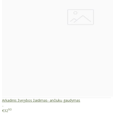
Arkadinis žvejybos žaidimas- ančiukų gaudymas
..
93
€32