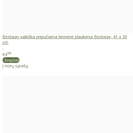
Bestway vaikiška pripučiama liemenė plaukimui Bestway, 41 x 30
cm
..
98
€4
Į krepšelį
Į norų sąrašą