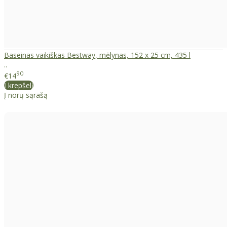
Baseinas vaikiškas Bestway, mėlynas, 152 x 25 cm, 435 l
..
90
€14
Į krepšelį
Į norų sąrašą