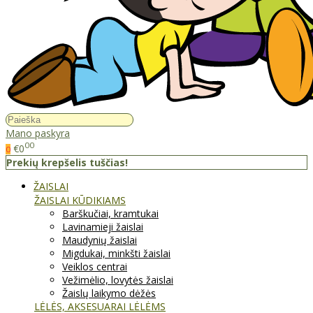
Mano paskyra
00
€0
0
Prekių krepšelis tuščias!
ŽAISLAI
ŽAISLAI KŪDIKIAMS
Barškučiai, kramtukai
Lavinamieji žaislai
Maudynių žaislai
Migdukai, minkšti žaislai
Veiklos centrai
Vežimėlio, lovytės žaislai
Žaislų laikymo dėžės
LĖLĖS, AKSESUARAI LĖLĖMS