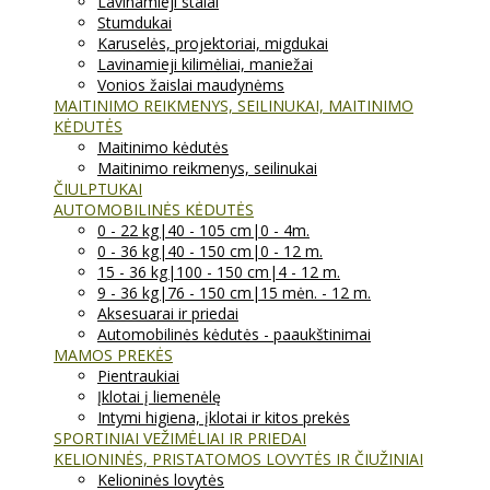
Lavinamieji stalai
Stumdukai
Karuselės, projektoriai, migdukai
Lavinamieji kilimėliai, maniežai
Vonios žaislai maudynėms
MAITINIMO REIKMENYS, SEILINUKAI, MAITINIMO
KĖDUTĖS
Maitinimo kėdutės
Maitinimo reikmenys, seilinukai
ČIULPTUKAI
AUTOMOBILINĖS KĖDUTĖS
0 - 22 kg|40 - 105 cm|0 - 4m.
0 - 36 kg|40 - 150 cm|0 - 12 m.
15 - 36 kg|100 - 150 cm|4 - 12 m.
9 - 36 kg|76 - 150 cm|15 mėn. - 12 m.
Aksesuarai ir priedai
Automobilinės kėdutės - paaukštinimai
MAMOS PREKĖS
Pientraukiai
Įklotai į liemenėlę
Intymi higiena, įklotai ir kitos prekės
SPORTINIAI VEŽIMĖLIAI IR PRIEDAI
KELIONINĖS, PRISTATOMOS LOVYTĖS IR ČIUŽINIAI
Kelioninės lovytės