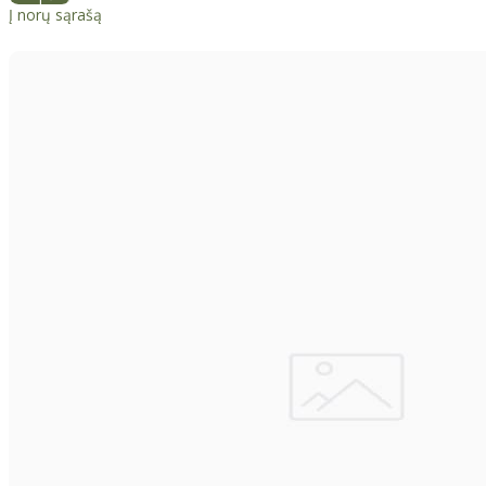
Į norų sąrašą