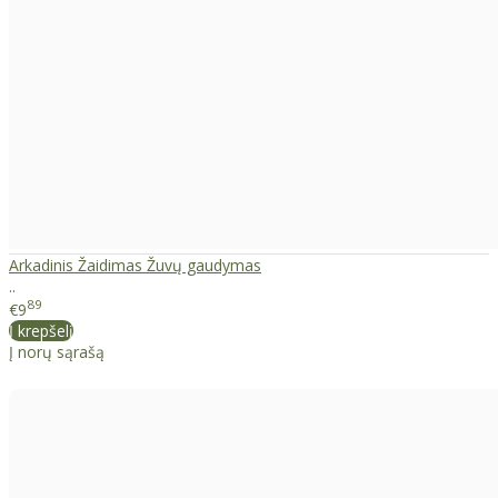
Arkadinis Žaidimas Žuvų gaudymas
..
89
€9
Į krepšelį
Į norų sąrašą