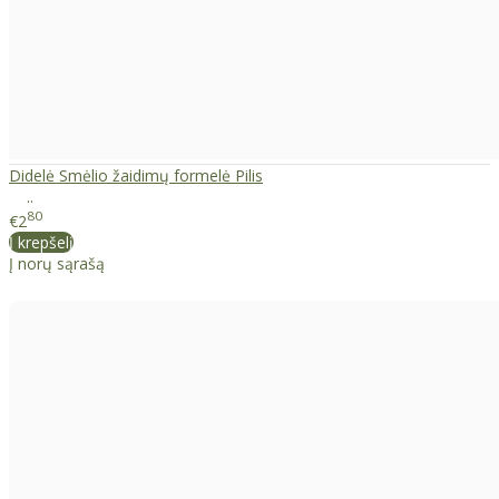
Didelė Smėlio žaidimų formelė Pilis
..
80
€2
Į krepšelį
Į norų sąrašą