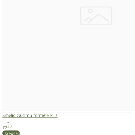
Smėlio žaidimų formelė Pilis
..
30
€2
Į krepšelį