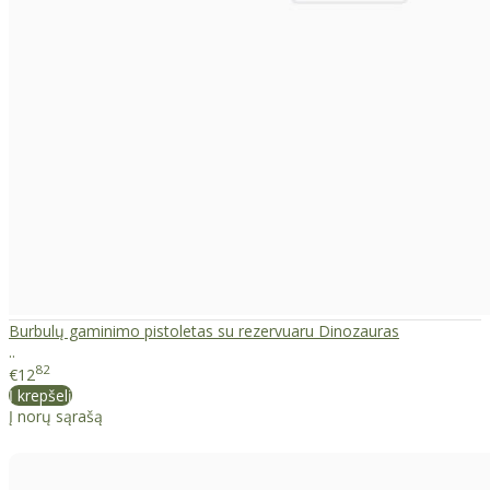
Burbulų gaminimo pistoletas su rezervuaru Dinozauras
..
82
€12
Į krepšelį
Į norų sąrašą