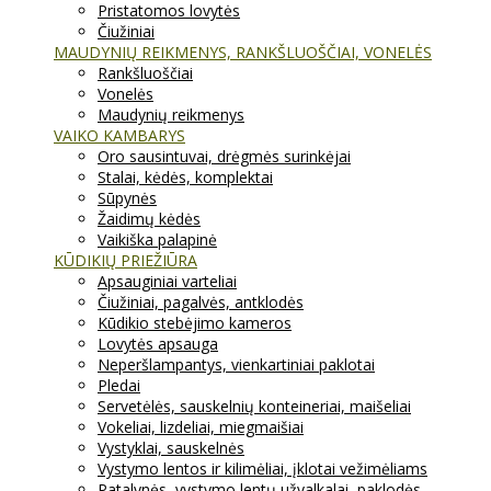
Pristatomos lovytės
Čiužiniai
MAUDYNIŲ REIKMENYS, RANKŠLUOŠČIAI, VONELĖS
Rankšluoščiai
Vonelės
Maudynių reikmenys
VAIKO KAMBARYS
Oro sausintuvai, drėgmės surinkėjai
Stalai, kėdės, komplektai
Sūpynės
Žaidimų kėdės
Vaikiška palapinė
KŪDIKIŲ PRIEŽIŪRA
Apsauginiai varteliai
Čiužiniai, pagalvės, antklodės
Kūdikio stebėjimo kameros
Lovytės apsauga
Neperšlampantys, vienkartiniai paklotai
Pledai
Servetėlės, sauskelnių konteineriai, maišeliai
Vokeliai, lizdeliai, miegmaišiai
Vystyklai, sauskelnės
Vystymo lentos ir kilimėliai, įklotai vežimėliams
Patalynės, vystymo lentų užvalkalai, paklodės