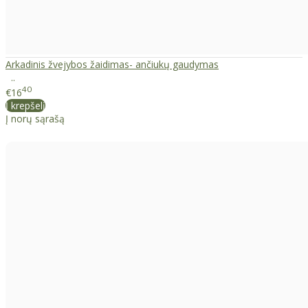
Arkadinis žvejybos žaidimas- ančiukų gaudymas
..
40
€16
Į krepšelį
Į norų sąrašą