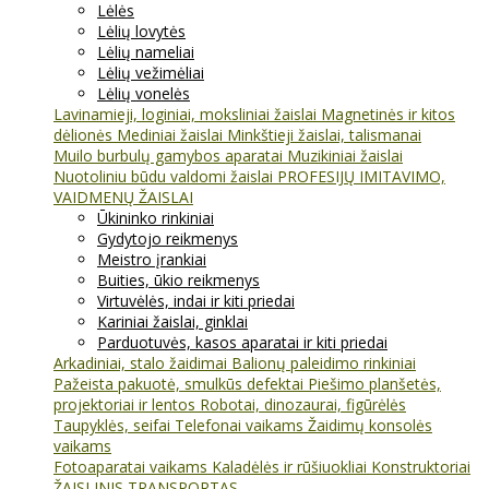
Lėlės
Lėlių lovytės
Lėlių nameliai
Lėlių vežimėliai
Lėlių vonelės
Lavinamieji, loginiai, moksliniai žaislai
Magnetinės ir kitos
dėlionės
Mediniai žaislai
Minkštieji žaislai, talismanai
Muilo burbulų gamybos aparatai
Muzikiniai žaislai
Nuotoliniu būdu valdomi žaislai
PROFESIJŲ IMITAVIMO,
VAIDMENŲ ŽAISLAI
Ūkininko rinkiniai
Gydytojo reikmenys
Meistro įrankiai
Buities, ūkio reikmenys
Virtuvėlės, indai ir kiti priedai
Kariniai žaislai, ginklai
Parduotuvės, kasos aparatai ir kiti priedai
Arkadiniai, stalo žaidimai
Balionų paleidimo rinkiniai
Pažeista pakuotė, smulkūs defektai
Piešimo planšetės,
projektoriai ir lentos
Robotai, dinozaurai, figūrėlės
Taupyklės, seifai
Telefonai vaikams
Žaidimų konsolės
vaikams
Fotoaparatai vaikams
Kaladėlės ir rūšiuokliai
Konstruktoriai
ŽAISLINIS TRANSPORTAS