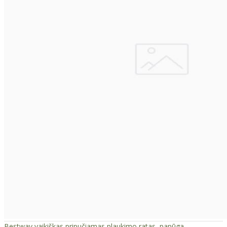
Bestway vaikiškas pripučiamas plaukimo ratas, papūga