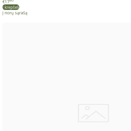
80
€17
Į krepšelį
Į norų sąrašą