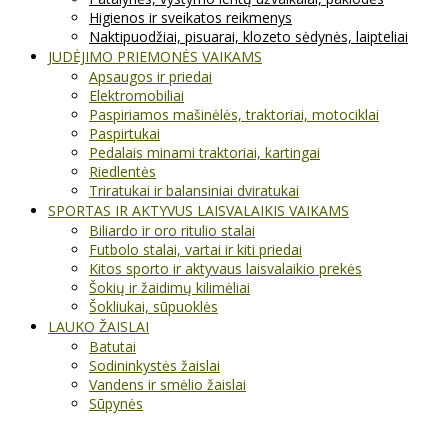
Higienos ir sveikatos reikmenys
Naktipuodžiai, pisuarai, klozeto sėdynės, laipteliai
JUDĖJIMO PRIEMONĖS VAIKAMS
Apsaugos ir priedai
Elektromobiliai
Paspiriamos mašinėlės, traktoriai, motociklai
Paspirtukai
Pedalais minami traktoriai, kartingai
Riedlentės
Triratukai ir balansiniai dviratukai
SPORTAS IR AKTYVUS LAISVALAIKIS VAIKAMS
Biliardo ir oro ritulio stalai
Futbolo stalai, vartai ir kiti priedai
Kitos sporto ir aktyvaus laisvalaikio prekės
Šokių ir žaidimų kilimėliai
Šokliukai, sūpuoklės
LAUKO ŽAISLAI
Batutai
Sodininkystės žaislai
Vandens ir smėlio žaislai
Sūpynės