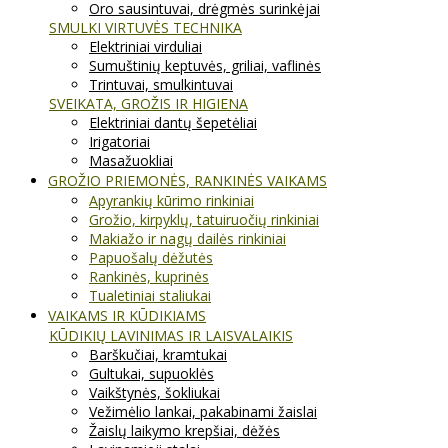
Oro sausintuvai, drėgmės surinkėjai
SMULKI VIRTUVĖS TECHNIKA
Elektriniai virduliai
Sumuštinių keptuvės, griliai, vaflinės
Trintuvai, smulkintuvai
SVEIKATA, GROŽIS IR HIGIENA
Elektriniai dantų šepetėliai
Irigatoriai
Masažuokliai
GROŽIO PRIEMONĖS, RANKINĖS VAIKAMS
Apyrankių kūrimo rinkiniai
Grožio, kirpyklų, tatuiruočių rinkiniai
Makiažo ir nagų dailės rinkiniai
Papuošalų dėžutės
Rankinės, kuprinės
Tualetiniai staliukai
VAIKAMS IR KŪDIKIAMS
KŪDIKIŲ LAVINIMAS IR LAISVALAIKIS
Barškučiai, kramtukai
Gultukai, supuoklės
Vaikštynės, šokliukai
Vežimėlio lankai, pakabinami žaislai
Žaislų laikymo krepšiai, dėžės