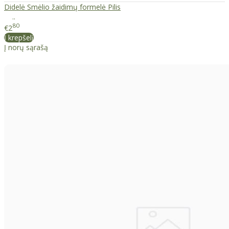
Didelė Smėlio žaidimų formelė Pilis
..
80
€2
Į krepšelį
Į norų sąrašą