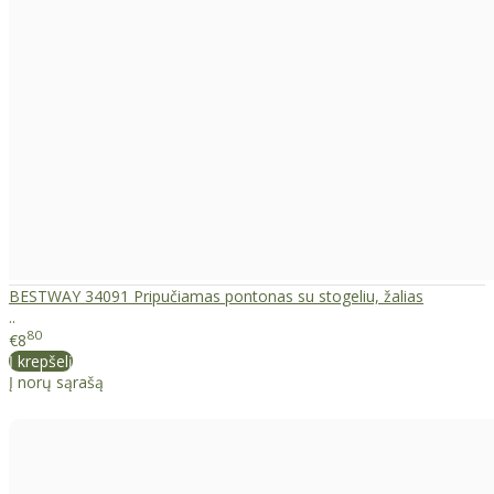
BESTWAY 34091 Pripučiamas pontonas su stogeliu, žalias
..
80
€8
Į krepšelį
Į norų sąrašą