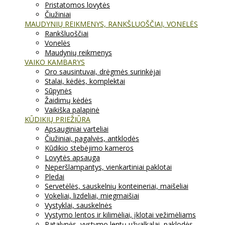
Pristatomos lovytės
Čiužiniai
MAUDYNIŲ REIKMENYS, RANKŠLUOŠČIAI, VONELĖS
Rankšluoščiai
Vonelės
Maudynių reikmenys
VAIKO KAMBARYS
Oro sausintuvai, drėgmės surinkėjai
Stalai, kėdės, komplektai
Sūpynės
Žaidimų kėdės
Vaikiška palapinė
KŪDIKIŲ PRIEŽIŪRA
Apsauginiai varteliai
Čiužiniai, pagalvės, antklodės
Kūdikio stebėjimo kameros
Lovytės apsauga
Neperšlampantys, vienkartiniai paklotai
Pledai
Servetėlės, sauskelnių konteineriai, maišeliai
Vokeliai, lizdeliai, miegmaišiai
Vystyklai, sauskelnės
Vystymo lentos ir kilimėliai, įklotai vežimėliams
Patalynės, vystymo lentų užvalkalai, paklodės