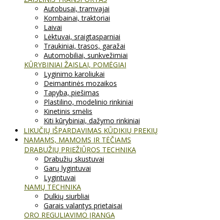
Autobusai, tramvajai
Kombainai, traktoriai
Laivai
Lėktuvai, sraigtasparniai
Traukiniai, trasos, garažai
Automobiliai, sunkvežimiai
KŪRYBINIAI ŽAISLAI, POMĖGIAI
Lyginimo karoliukai
Deimantinės mozaikos
Tapyba, piešimas
Plastilino, modelinio rinkiniai
Kinetinis smėlis
Kiti kūrybiniai, dažymo rinkiniai
LIKUČIŲ IŠPARDAVIMAS KŪDIKIŲ PREKIŲ
NAMAMS, MAMOMS IR TĖČIAMS
DRABUŽIŲ PRIEŽIŪROS TECHNIKA
Drabužių skustuvai
Garų lygintuvai
Lygintuvai
NAMŲ TECHNIKA
Dulkių siurbliai
Garais valantys prietaisai
ORO REGULIAVIMO ĮRANGA