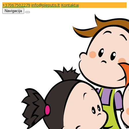
+37067502279
info@pleputis.lt
Kontaktai
Navigacija