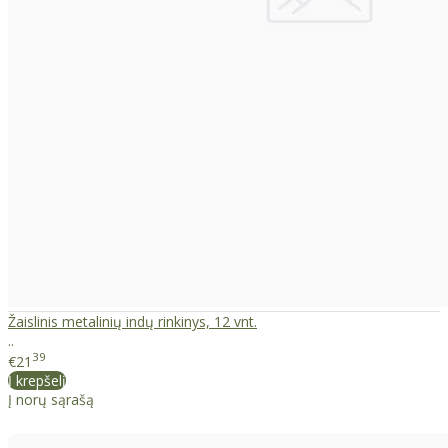
Žaislinis metalinių indų rinkinys, 12 vnt.
..
39
€21
Į krepšelį
Į norų sąrašą