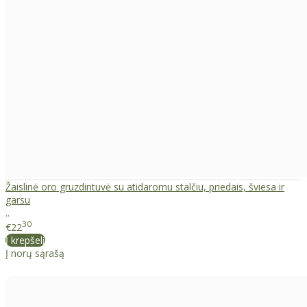
Žaislinė oro gruzdintuvė su atidaromu stalčiu, priedais, šviesa ir
garsu
..
30
€22
Į krepšelį
Į norų sąrašą