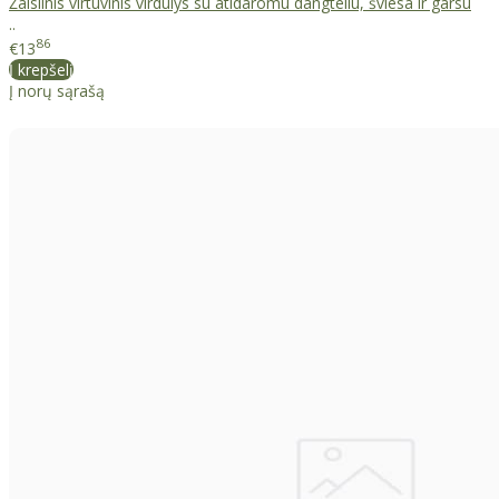
Žaislinis virtuvinis virdulys su atidaromu dangteliu, šviesa ir garsu
..
86
€13
Į krepšelį
Į norų sąrašą