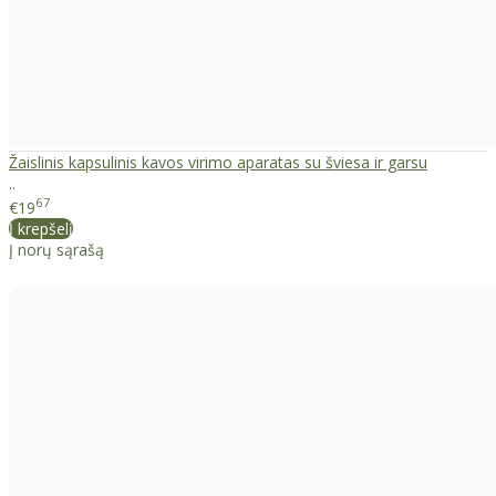
Žaislinis kapsulinis kavos virimo aparatas su šviesa ir garsu
..
67
€19
Į krepšelį
Į norų sąrašą