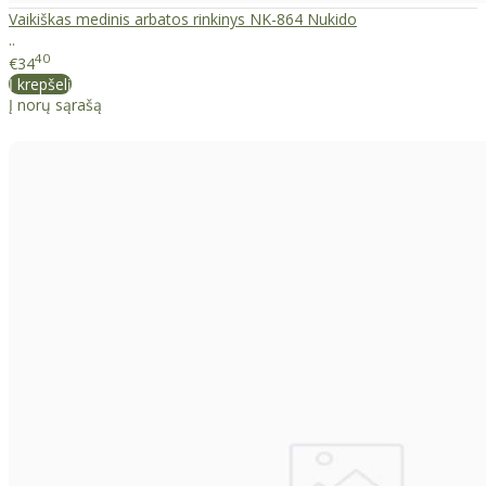
Vaikiškas medinis arbatos rinkinys NK-864 Nukido
..
40
€34
Į krepšelį
Į norų sąrašą