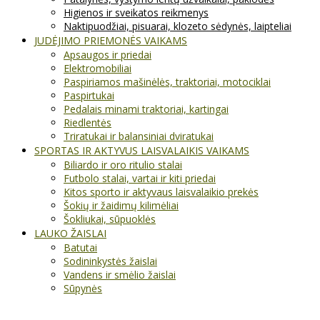
Higienos ir sveikatos reikmenys
Naktipuodžiai, pisuarai, klozeto sėdynės, laipteliai
JUDĖJIMO PRIEMONĖS VAIKAMS
Apsaugos ir priedai
Elektromobiliai
Paspiriamos mašinėlės, traktoriai, motociklai
Paspirtukai
Pedalais minami traktoriai, kartingai
Riedlentės
Triratukai ir balansiniai dviratukai
SPORTAS IR AKTYVUS LAISVALAIKIS VAIKAMS
Biliardo ir oro ritulio stalai
Futbolo stalai, vartai ir kiti priedai
Kitos sporto ir aktyvaus laisvalaikio prekės
Šokių ir žaidimų kilimėliai
Šokliukai, sūpuoklės
LAUKO ŽAISLAI
Batutai
Sodininkystės žaislai
Vandens ir smėlio žaislai
Sūpynės