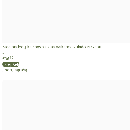
Medinis ledų kavinės žaislas vaikams Nukido NK-880
..
90
€36
Į krepšelį
Į norų sąrašą