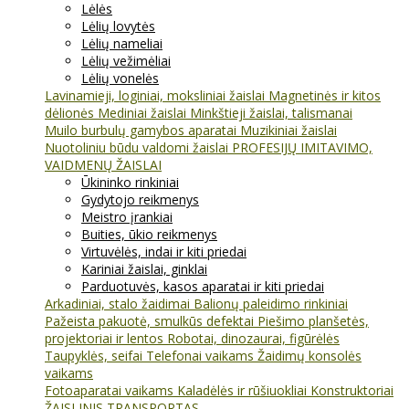
Lėlės
Lėlių lovytės
Lėlių nameliai
Lėlių vežimėliai
Lėlių vonelės
Lavinamieji, loginiai, moksliniai žaislai
Magnetinės ir kitos
dėlionės
Mediniai žaislai
Minkštieji žaislai, talismanai
Muilo burbulų gamybos aparatai
Muzikiniai žaislai
Nuotoliniu būdu valdomi žaislai
PROFESIJŲ IMITAVIMO,
VAIDMENŲ ŽAISLAI
Ūkininko rinkiniai
Gydytojo reikmenys
Meistro įrankiai
Buities, ūkio reikmenys
Virtuvėlės, indai ir kiti priedai
Kariniai žaislai, ginklai
Parduotuvės, kasos aparatai ir kiti priedai
Arkadiniai, stalo žaidimai
Balionų paleidimo rinkiniai
Pažeista pakuotė, smulkūs defektai
Piešimo planšetės,
projektoriai ir lentos
Robotai, dinozaurai, figūrėlės
Taupyklės, seifai
Telefonai vaikams
Žaidimų konsolės
vaikams
Fotoaparatai vaikams
Kaladėlės ir rūšiuokliai
Konstruktoriai
ŽAISLINIS TRANSPORTAS