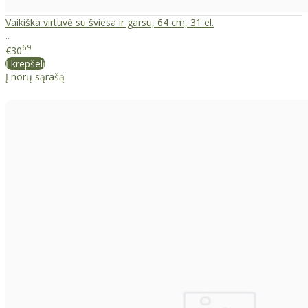
Vaikiška virtuvė su šviesa ir garsu, 64 cm, 31 el.
..
69
€30
Į krepšelį
Į norų sąrašą