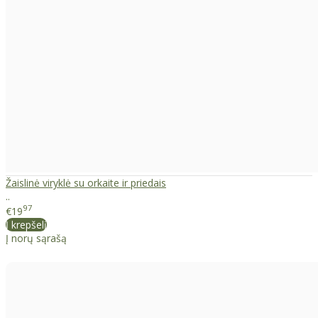
Žaislinė viryklė su orkaite ir priedais
..
97
€19
Į krepšelį
Į norų sąrašą