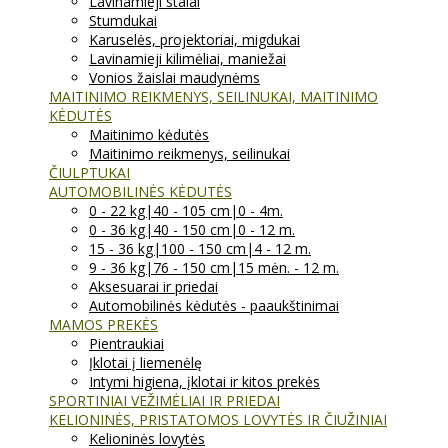
Lavinamieji stalai
Stumdukai
Karuselės, projektoriai, migdukai
Lavinamieji kilimėliai, maniežai
Vonios žaislai maudynėms
MAITINIMO REIKMENYS, SEILINUKAI, MAITINIMO
KĖDUTĖS
Maitinimo kėdutės
Maitinimo reikmenys, seilinukai
ČIULPTUKAI
AUTOMOBILINĖS KĖDUTĖS
0 - 22 kg|40 - 105 cm|0 - 4m.
0 - 36 kg|40 - 150 cm|0 - 12 m.
15 - 36 kg|100 - 150 cm|4 - 12 m.
9 - 36 kg|76 - 150 cm|15 mėn. - 12 m.
Aksesuarai ir priedai
Automobilinės kėdutės - paaukštinimai
MAMOS PREKĖS
Pientraukiai
Įklotai į liemenėlę
Intymi higiena, įklotai ir kitos prekės
SPORTINIAI VEŽIMĖLIAI IR PRIEDAI
KELIONINĖS, PRISTATOMOS LOVYTĖS IR ČIUŽINIAI
Kelioninės lovytės