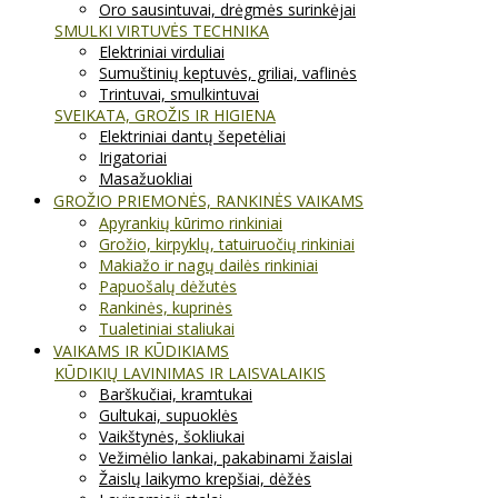
Oro sausintuvai, drėgmės surinkėjai
SMULKI VIRTUVĖS TECHNIKA
Elektriniai virduliai
Sumuštinių keptuvės, griliai, vaflinės
Trintuvai, smulkintuvai
SVEIKATA, GROŽIS IR HIGIENA
Elektriniai dantų šepetėliai
Irigatoriai
Masažuokliai
GROŽIO PRIEMONĖS, RANKINĖS VAIKAMS
Apyrankių kūrimo rinkiniai
Grožio, kirpyklų, tatuiruočių rinkiniai
Makiažo ir nagų dailės rinkiniai
Papuošalų dėžutės
Rankinės, kuprinės
Tualetiniai staliukai
VAIKAMS IR KŪDIKIAMS
KŪDIKIŲ LAVINIMAS IR LAISVALAIKIS
Barškučiai, kramtukai
Gultukai, supuoklės
Vaikštynės, šokliukai
Vežimėlio lankai, pakabinami žaislai
Žaislų laikymo krepšiai, dėžės