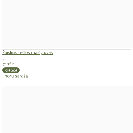
Žaislinis tešlos maišytuvas
..
48
€13
Į krepšelį
Į norų sąrašą