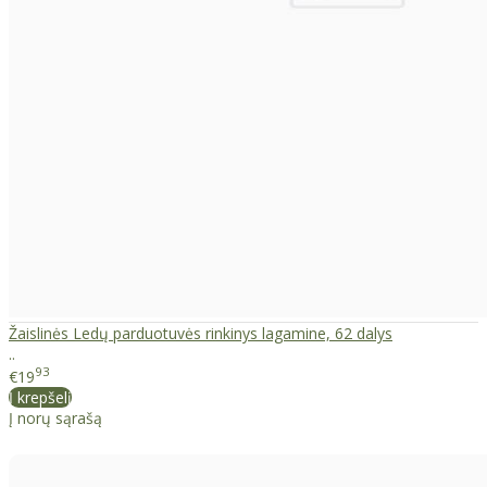
Žaislinės Ledų parduotuvės rinkinys lagamine, 62 dalys
..
93
€19
Į krepšelį
Į norų sąrašą