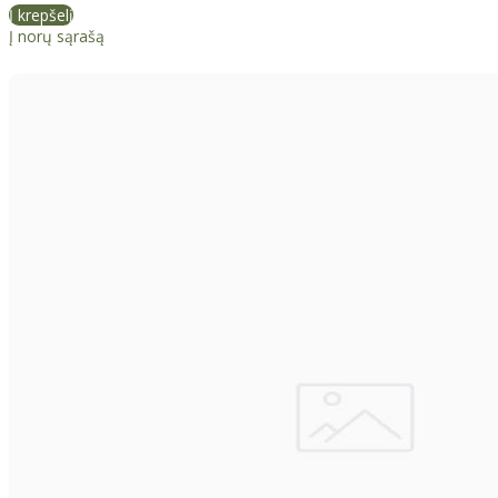
Į krepšelį
Į norų sąrašą