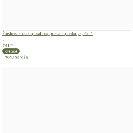
Žaislinis smulkių buitinių prietaisų rinkinys, 4in 1
..
82
€41
Į krepšelį
Į norų sąrašą