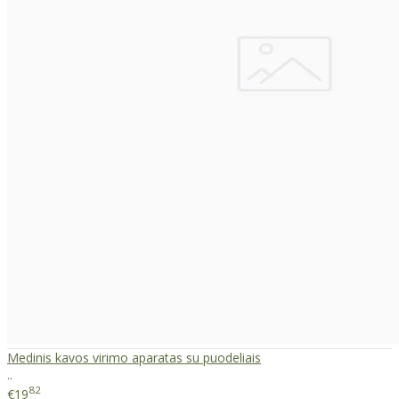
Medinis kavos virimo aparatas su puodeliais
..
82
€19