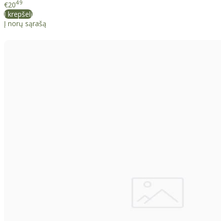
49
€20
Į krepšelį
Į norų sąrašą