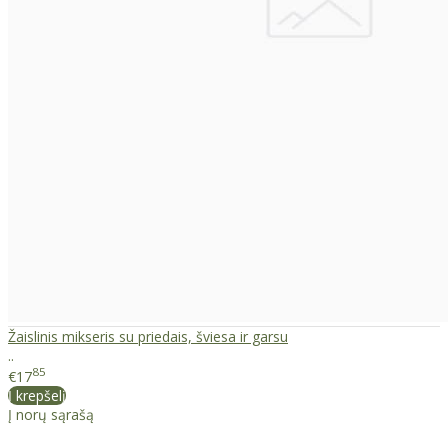
Žaislinis mikseris su priedais, šviesa ir garsu
..
85
€17
Į krepšelį
Į norų sąrašą