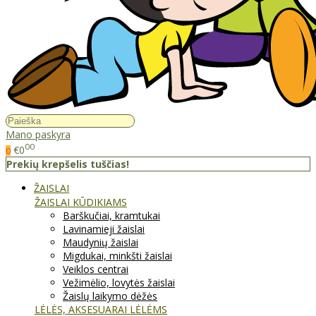
Mano paskyra
00
€0
0
Prekių krepšelis tuščias!
ŽAISLAI
ŽAISLAI KŪDIKIAMS
Barškučiai, kramtukai
Lavinamieji žaislai
Maudynių žaislai
Migdukai, minkšti žaislai
Veiklos centrai
Vežimėlio, lovytės žaislai
Žaislų laikymo dėžės
LĖLĖS, AKSESUARAI LĖLĖMS