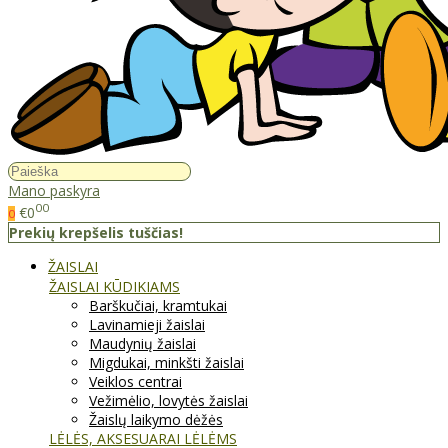
Mano paskyra
00
€0
0
Prekių krepšelis tuščias!
ŽAISLAI
ŽAISLAI KŪDIKIAMS
Barškučiai, kramtukai
Lavinamieji žaislai
Maudynių žaislai
Migdukai, minkšti žaislai
Veiklos centrai
Vežimėlio, lovytės žaislai
Žaislų laikymo dėžės
LĖLĖS, AKSESUARAI LĖLĖMS