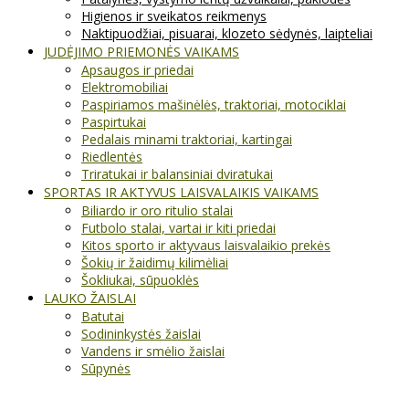
Higienos ir sveikatos reikmenys
Naktipuodžiai, pisuarai, klozeto sėdynės, laipteliai
JUDĖJIMO PRIEMONĖS VAIKAMS
Apsaugos ir priedai
Elektromobiliai
Paspiriamos mašinėlės, traktoriai, motociklai
Paspirtukai
Pedalais minami traktoriai, kartingai
Riedlentės
Triratukai ir balansiniai dviratukai
SPORTAS IR AKTYVUS LAISVALAIKIS VAIKAMS
Biliardo ir oro ritulio stalai
Futbolo stalai, vartai ir kiti priedai
Kitos sporto ir aktyvaus laisvalaikio prekės
Šokių ir žaidimų kilimėliai
Šokliukai, sūpuoklės
LAUKO ŽAISLAI
Batutai
Sodininkystės žaislai
Vandens ir smėlio žaislai
Sūpynės