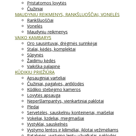
Pristatomos lovytės
Čiužiniai
MAUDYNIŲ REIKMENYS, RANKŠLUOŠČIAI, VONELĖS
Rankšluoščiai
Vonelės
Maudynių reikmenys
VAIKO KAMBARYS
Oro sausintuvai, drėgmės surinkėjai
Stalai, kėdės, komplektai
Sūpynės
Žaidimų kėdės
Vaikiška palapinė
KŪDIKIŲ PRIEŽIŪRA
Apsauginiai varteliai
Čiužiniai, pagalvės, antklodės
Kūdikio stebėjimo kameros
Lovytės apsauga
Neperšlampantys, vienkartiniai paklotai
Pledai
Servetėlės, sauskelnių konteineriai, maišeliai
Vokeliai, lizdeliai, miegmaišiai
Vystyklai, sauskelnės
Vystymo lentos ir kilimėliai, įklotai vežimėliams
Patalynės, vystymo lentų užvalkalai, paklodės