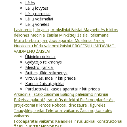
Lėlės
Lėlių lovytės
Lėlių nameliai
Lėlių vežimėliai
Lėlių vonelės
Lavinamieji, loginiai, moksliniai žaislai
Magnetinės ir kitos
dėlionės
Mediniai žaislai
Minkštieji žaislai, talismanai
Muilo burbulų gamybos aparatai
Muzikiniai žaislai
Nuotoliniu būdu valdomi žaislai
PROFESIJŲ IMITAVIMO,
VAIDMENŲ ŽAISLAI
Ūkininko rinkiniai
Gydytojo reikmenys
Meistro įrankiai
Buities, ūkio reikmenys
Virtuvėlės, indai ir kiti priedai
Kariniai žaislai, ginklai
Parduotuvės, kasos aparatai ir kiti priedai
Arkadiniai, stalo žaidimai
Balionų paleidimo rinkiniai
Pažeista pakuotė, smulkūs defektai
Piešimo planšetės,
projektoriai ir lentos
Robotai, dinozaurai, figūrėlės
Taupyklės, seifai
Telefonai vaikams
Žaidimų konsolės
vaikams
Fotoaparatai vaikams
Kaladėlės ir rūšiuokliai
Konstruktoriai
ŽAISLINIS TRANSPORTAS