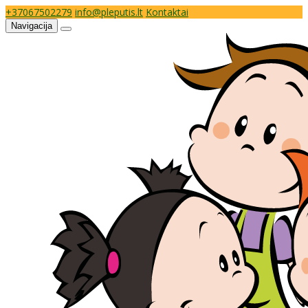
+37067502279
info@pleputis.lt
Kontaktai
Navigacija