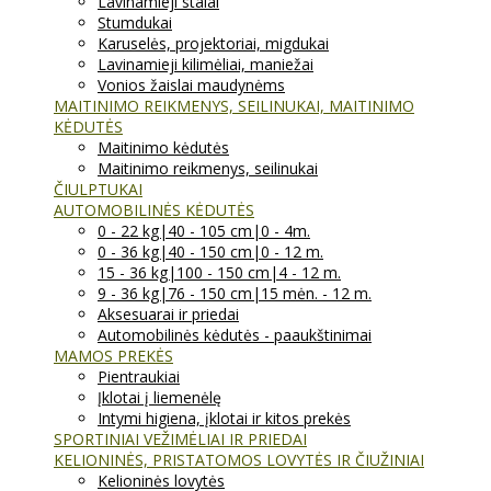
Lavinamieji stalai
Stumdukai
Karuselės, projektoriai, migdukai
Lavinamieji kilimėliai, maniežai
Vonios žaislai maudynėms
MAITINIMO REIKMENYS, SEILINUKAI, MAITINIMO
KĖDUTĖS
Maitinimo kėdutės
Maitinimo reikmenys, seilinukai
ČIULPTUKAI
AUTOMOBILINĖS KĖDUTĖS
0 - 22 kg|40 - 105 cm|0 - 4m.
0 - 36 kg|40 - 150 cm|0 - 12 m.
15 - 36 kg|100 - 150 cm|4 - 12 m.
9 - 36 kg|76 - 150 cm|15 mėn. - 12 m.
Aksesuarai ir priedai
Automobilinės kėdutės - paaukštinimai
MAMOS PREKĖS
Pientraukiai
Įklotai į liemenėlę
Intymi higiena, įklotai ir kitos prekės
SPORTINIAI VEŽIMĖLIAI IR PRIEDAI
KELIONINĖS, PRISTATOMOS LOVYTĖS IR ČIUŽINIAI
Kelioninės lovytės