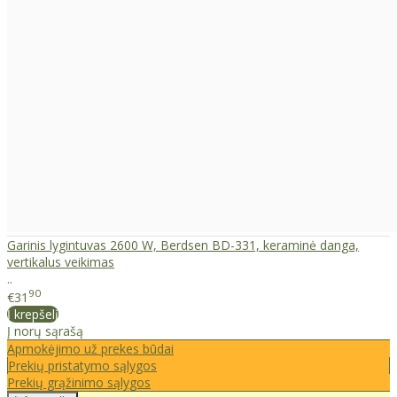
Garinis lygintuvas 2600 W, Berdsen BD-331, keraminė danga,
vertikalus veikimas
..
90
€31
Į krepšelį
Į norų sąrašą
Apmokėjimo už prekes būdai
Prekių pristatymo sąlygos
Prekių grąžinimo sąlygos