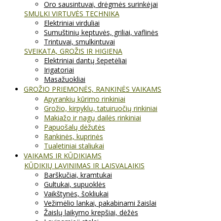
Oro sausintuvai, drėgmės surinkėjai
SMULKI VIRTUVĖS TECHNIKA
Elektriniai virduliai
Sumuštinių keptuvės, griliai, vaflinės
Trintuvai, smulkintuvai
SVEIKATA, GROŽIS IR HIGIENA
Elektriniai dantų šepetėliai
Irigatoriai
Masažuokliai
GROŽIO PRIEMONĖS, RANKINĖS VAIKAMS
Apyrankių kūrimo rinkiniai
Grožio, kirpyklų, tatuiruočių rinkiniai
Makiažo ir nagų dailės rinkiniai
Papuošalų dėžutės
Rankinės, kuprinės
Tualetiniai staliukai
VAIKAMS IR KŪDIKIAMS
KŪDIKIŲ LAVINIMAS IR LAISVALAIKIS
Barškučiai, kramtukai
Gultukai, supuoklės
Vaikštynės, šokliukai
Vežimėlio lankai, pakabinami žaislai
Žaislų laikymo krepšiai, dėžės