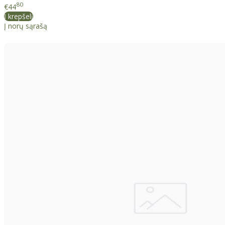
80
€44
Į krepšelį
Į norų sąrašą