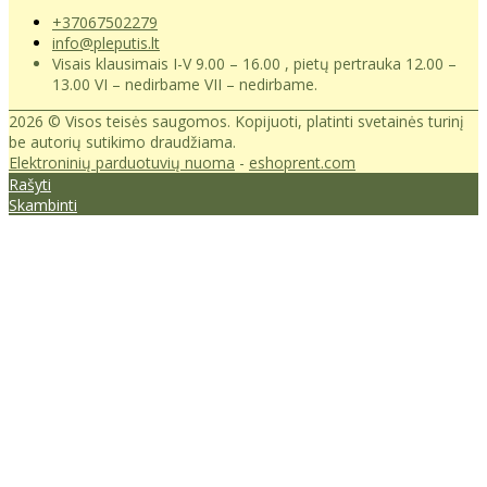
+37067502279
info@pleputis.lt
Visais klausimais I-V 9.00 – 16.00 , pietų pertrauka 12.00 –
13.00 VI – nedirbame VII – nedirbame.
2026 © Visos teisės saugomos. Kopijuoti, platinti svetainės turinį
be autorių sutikimo draudžiama.
Elektroninių parduotuvių nuoma
-
eshoprent.com
Rašyti
Skambinti