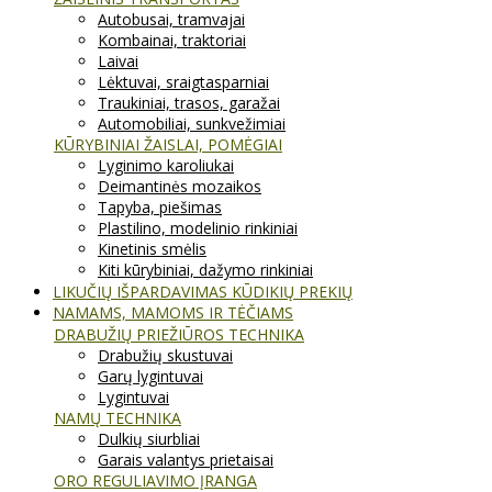
Autobusai, tramvajai
Kombainai, traktoriai
Laivai
Lėktuvai, sraigtasparniai
Traukiniai, trasos, garažai
Automobiliai, sunkvežimiai
KŪRYBINIAI ŽAISLAI, POMĖGIAI
Lyginimo karoliukai
Deimantinės mozaikos
Tapyba, piešimas
Plastilino, modelinio rinkiniai
Kinetinis smėlis
Kiti kūrybiniai, dažymo rinkiniai
LIKUČIŲ IŠPARDAVIMAS KŪDIKIŲ PREKIŲ
NAMAMS, MAMOMS IR TĖČIAMS
DRABUŽIŲ PRIEŽIŪROS TECHNIKA
Drabužių skustuvai
Garų lygintuvai
Lygintuvai
NAMŲ TECHNIKA
Dulkių siurbliai
Garais valantys prietaisai
ORO REGULIAVIMO ĮRANGA