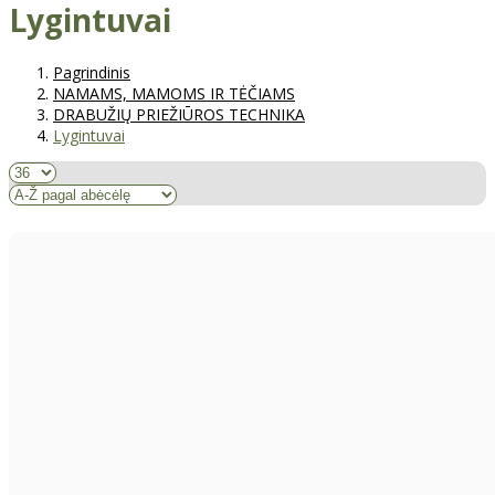
Lygintuvai
Pagrindinis
NAMAMS, MAMOMS IR TĖČIAMS
DRABUŽIŲ PRIEŽIŪROS TECHNIKA
Lygintuvai