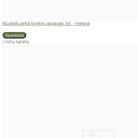
Ricokids pinta lovytės apsauga 3m - mėlyna
..
Į norų sąrašą