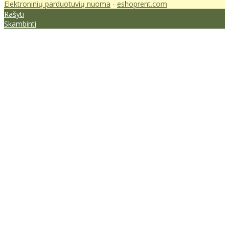
Elektroninių parduotuvių nuoma
-
eshoprent.com
Rašyti
Skambinti