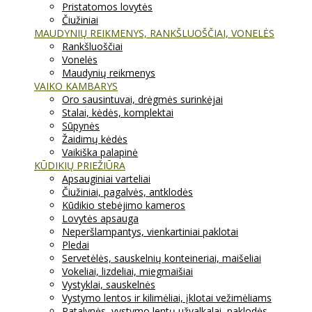
Pristatomos lovytės
Čiužiniai
MAUDYNIŲ REIKMENYS, RANKŠLUOŠČIAI, VONELĖS
Rankšluoščiai
Vonelės
Maudynių reikmenys
VAIKO KAMBARYS
Oro sausintuvai, drėgmės surinkėjai
Stalai, kėdės, komplektai
Sūpynės
Žaidimų kėdės
Vaikiška palapinė
KŪDIKIŲ PRIEŽIŪRA
Apsauginiai varteliai
Čiužiniai, pagalvės, antklodės
Kūdikio stebėjimo kameros
Lovytės apsauga
Neperšlampantys, vienkartiniai paklotai
Pledai
Servetėlės, sauskelnių konteineriai, maišeliai
Vokeliai, lizdeliai, miegmaišiai
Vystyklai, sauskelnės
Vystymo lentos ir kilimėliai, įklotai vežimėliams
Patalynės, vystymo lentų užvalkalai, paklodės