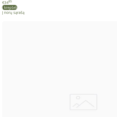
85
€34
Į krepšelį
Į norų sąrašą