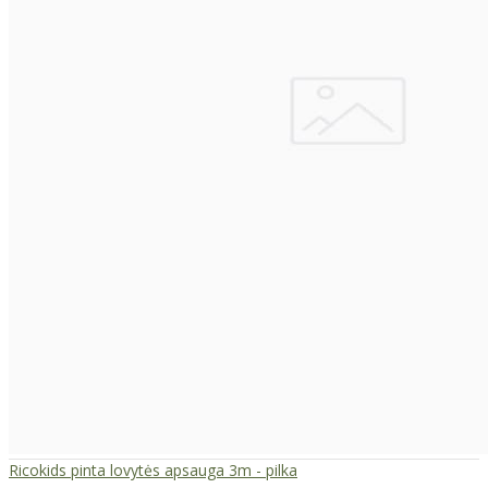
Ricokids pinta lovytės apsauga 3m - pilka