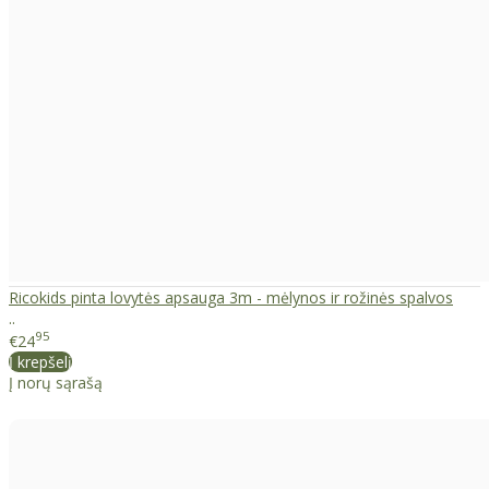
Ricokids pinta lovytės apsauga 3m - mėlynos ir rožinės spalvos
..
95
€24
Į krepšelį
Į norų sąrašą