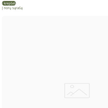
Į krepšelį
Į norų sąrašą