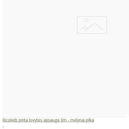
Ricokids pinta lovytės apsauga 3m - mėlynai pilka
..