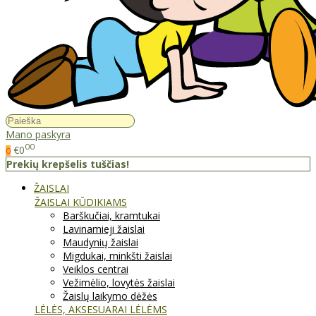
Mano paskyra
00
€0
0
Prekių krepšelis tuščias!
ŽAISLAI
ŽAISLAI KŪDIKIAMS
Barškučiai, kramtukai
Lavinamieji žaislai
Maudynių žaislai
Migdukai, minkšti žaislai
Veiklos centrai
Vežimėlio, lovytės žaislai
Žaislų laikymo dėžės
LĖLĖS, AKSESUARAI LĖLĖMS