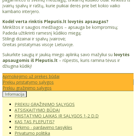
įvairių spalvų ir raštų, kurie puikiai derės prie bet kokio vaiko
kambario interjero.
Kodėl verta rinktis Pleputis.lt lovytės apsaugas?
Minkštos ir saugios medžiagos – apsauga be kompromisų;
Padeda užtikrinti ramesnį kūdikio miegą;
Stilingi dizainai ir spalvų įvairovė;
Greitas pristatymas visoje Lietuvoje.
Sukurkite saugią ir jaukią miego aplinką savo mažyliui su
lovytės
apsaugomis iš Pleputis.lt
– rūpestis, kuris ramina tėvus ir
džiugina kūdikį!
Apmokėjimo už prekes būdai
Prekių pristatymo sąlygos
Prekių grąžinimo sąlygos
Informacija
PREKIŲ GRĄŽINIMO SĄLYGOS
ATSISKAITYMO BŪDAI
PRISTATYMO LAIKAS IR SĄLYGOS 1-2 D.D
KAS TAS PLEPUTIS?
Pirkimo - pardavimo taisyklės
Privatumo politika