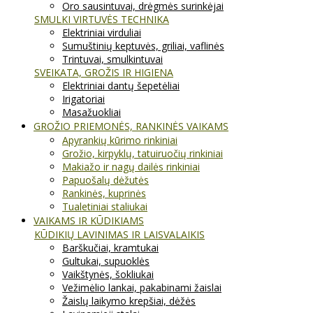
Oro sausintuvai, drėgmės surinkėjai
SMULKI VIRTUVĖS TECHNIKA
Elektriniai virduliai
Sumuštinių keptuvės, griliai, vaflinės
Trintuvai, smulkintuvai
SVEIKATA, GROŽIS IR HIGIENA
Elektriniai dantų šepetėliai
Irigatoriai
Masažuokliai
GROŽIO PRIEMONĖS, RANKINĖS VAIKAMS
Apyrankių kūrimo rinkiniai
Grožio, kirpyklų, tatuiruočių rinkiniai
Makiažo ir nagų dailės rinkiniai
Papuošalų dėžutės
Rankinės, kuprinės
Tualetiniai staliukai
VAIKAMS IR KŪDIKIAMS
KŪDIKIŲ LAVINIMAS IR LAISVALAIKIS
Barškučiai, kramtukai
Gultukai, supuoklės
Vaikštynės, šokliukai
Vežimėlio lankai, pakabinami žaislai
Žaislų laikymo krepšiai, dėžės