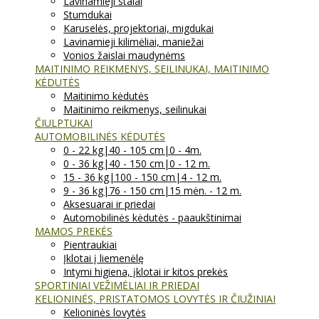
Lavinamieji stalai
Stumdukai
Karuselės, projektoriai, migdukai
Lavinamieji kilimėliai, maniežai
Vonios žaislai maudynėms
MAITINIMO REIKMENYS, SEILINUKAI, MAITINIMO
KĖDUTĖS
Maitinimo kėdutės
Maitinimo reikmenys, seilinukai
ČIULPTUKAI
AUTOMOBILINĖS KĖDUTĖS
0 - 22 kg|40 - 105 cm|0 - 4m.
0 - 36 kg|40 - 150 cm|0 - 12 m.
15 - 36 kg|100 - 150 cm|4 - 12 m.
9 - 36 kg|76 - 150 cm|15 mėn. - 12 m.
Aksesuarai ir priedai
Automobilinės kėdutės - paaukštinimai
MAMOS PREKĖS
Pientraukiai
Įklotai į liemenėlę
Intymi higiena, įklotai ir kitos prekės
SPORTINIAI VEŽIMĖLIAI IR PRIEDAI
KELIONINĖS, PRISTATOMOS LOVYTĖS IR ČIUŽINIAI
Kelioninės lovytės