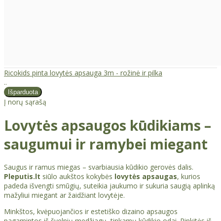
Ricokids pinta lovytės apsauga 3m - rožinė ir pilka
..
Į norų sąrašą
Lovytės apsaugos kūdikiams –
saugumui ir ramybei miegant
Saugus ir ramus miegas – svarbiausia kūdikio gerovės dalis.
Pleputis.lt
siūlo aukštos kokybės
lovytės apsaugas
, kurios
padeda išvengti smūgių, suteikia jaukumo ir sukuria saugią aplinką
mažyliui miegant ar žaidžiant lovytėje.
Minkštos, kvėpuojančios ir estetiško dizaino apsaugos
pagamintos iš švelnių medžiagų, tinkamų kūdikio odai. Rinkitės iš