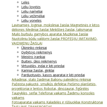
Lėlės
Lėlių lovytės
Lėlių nameliai
Lėlių vežimėliai
Lėlių vonelės
Lavinamieji, loginiai, moksliniai žaislai
Magnetinės ir kitos
dėlionės
Mediniai žaislai
Minkštieji žaislai, talismanai
Muilo burbulų gamybos aparatai
Muzikiniai žaislai
Nuotoliniu būdu valdomi žaislai
PROFESIJŲ IMITAVIMO,
VAIDMENŲ ŽAISLAI
Ūkininko rinkiniai
Gydytojo reikmenys
Meistro įrankiai
Buities, ūkio reikmenys
Virtuvėlės, indai ir kiti priedai
Kariniai žaislai, ginklai
Parduotuvės, kasos aparatai ir kiti priedai
Arkadiniai, stalo žaidimai
Balionų paleidimo rinkiniai
Pažeista pakuotė, smulkūs defektai
Piešimo planšetės,
projektoriai ir lentos
Robotai, dinozaurai, figūrėlės
Taupyklės, seifai
Telefonai vaikams
Žaidimų konsolės
vaikams
Fotoaparatai vaikams
Kaladėlės ir rūšiuokliai
Konstruktoriai
ŽAISLINIS TRANSPORTAS