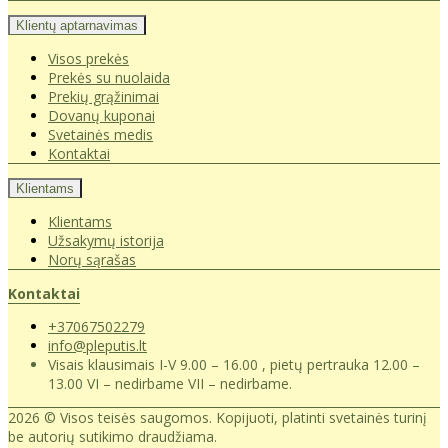
Klientų aptarnavimas
Visos prekės
Prekės su nuolaida
Prekių grąžinimai
Dovanų kuponai
Svetainės medis
Kontaktai
Klientams
Klientams
Užsakymų istorija
Norų sąrašas
Kontaktai
+37067502279
info@pleputis.lt
Visais klausimais I-V 9.00 – 16.00 , pietų pertrauka 12.00 –
13.00 VI – nedirbame VII – nedirbame.
2026 © Visos teisės saugomos. Kopijuoti, platinti svetainės turinį
be autorių sutikimo draudžiama.