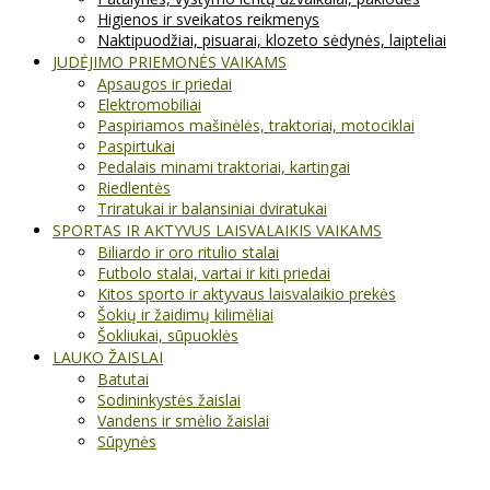
Higienos ir sveikatos reikmenys
Naktipuodžiai, pisuarai, klozeto sėdynės, laipteliai
JUDĖJIMO PRIEMONĖS VAIKAMS
Apsaugos ir priedai
Elektromobiliai
Paspiriamos mašinėlės, traktoriai, motociklai
Paspirtukai
Pedalais minami traktoriai, kartingai
Riedlentės
Triratukai ir balansiniai dviratukai
SPORTAS IR AKTYVUS LAISVALAIKIS VAIKAMS
Biliardo ir oro ritulio stalai
Futbolo stalai, vartai ir kiti priedai
Kitos sporto ir aktyvaus laisvalaikio prekės
Šokių ir žaidimų kilimėliai
Šokliukai, sūpuoklės
LAUKO ŽAISLAI
Batutai
Sodininkystės žaislai
Vandens ir smėlio žaislai
Sūpynės