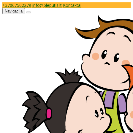
+37067502279
info@pleputis.lt
Kontaktai
Navigacija