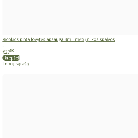
Ricokids pinta lovytės apsauga 3m - mėtų pilkos spalvos
..
50
€27
Į krepšelį
Į norų sąrašą