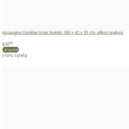
Apsauginis turėklas lovai Nukido 180 x 42 x 35 cm, pilkos spalvos
..
95
€39
Į krepšelį
Į norų sąrašą