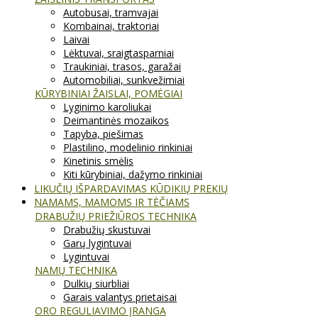
Autobusai, tramvajai
Kombainai, traktoriai
Laivai
Lėktuvai, sraigtasparniai
Traukiniai, trasos, garažai
Automobiliai, sunkvežimiai
KŪRYBINIAI ŽAISLAI, POMĖGIAI
Lyginimo karoliukai
Deimantinės mozaikos
Tapyba, piešimas
Plastilino, modelinio rinkiniai
Kinetinis smėlis
Kiti kūrybiniai, dažymo rinkiniai
LIKUČIŲ IŠPARDAVIMAS KŪDIKIŲ PREKIŲ
NAMAMS, MAMOMS IR TĖČIAMS
DRABUŽIŲ PRIEŽIŪROS TECHNIKA
Drabužių skustuvai
Garų lygintuvai
Lygintuvai
NAMŲ TECHNIKA
Dulkių siurbliai
Garais valantys prietaisai
ORO REGULIAVIMO ĮRANGA