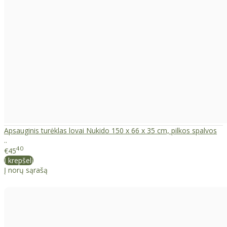
Apsauginis turėklas lovai Nukido 150 x 66 x 35 cm, pilkos spalvos
..
40
€45
Į krepšelį
Į norų sąrašą