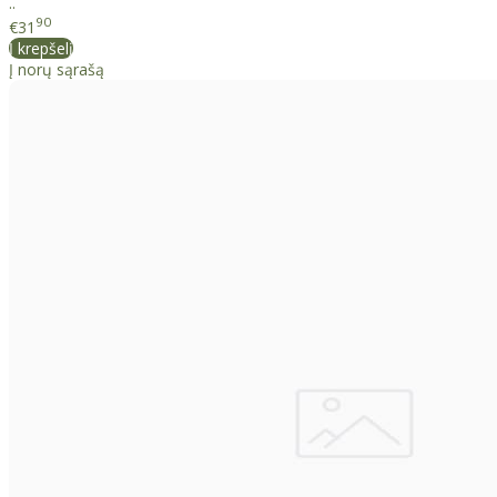
..
90
€31
Į krepšelį
Į norų sąrašą