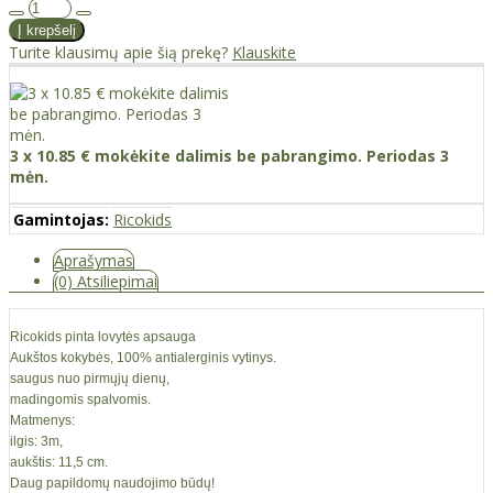
Turite klausimų apie šią prekę?
Klauskite
3 x 10.85 € mokėkite dalimis be pabrangimo. Periodas 3
mėn.
Gamintojas:
Ricokids
Aprašymas
(0) Atsiliepimai
Ricokids pinta lovytės apsauga
Aukštos kokybės, 100% antialerginis vytinys.
saugus nuo pirmųjų dienų,
madingomis spalvomis.
Matmenys:
ilgis: 3m,
aukštis: 11,5 cm.
Daug papildomų naudojimo būdų!