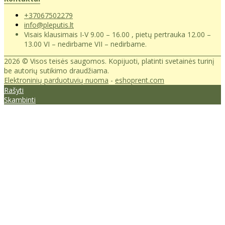
+37067502279
info@pleputis.lt
Visais klausimais I-V 9.00 – 16.00 , pietų pertrauka 12.00 –
13.00 VI – nedirbame VII – nedirbame.
2026 © Visos teisės saugomos. Kopijuoti, platinti svetainės turinį
be autorių sutikimo draudžiama.
Elektroninių parduotuvių nuoma
-
eshoprent.com
Rašyti
Skambinti