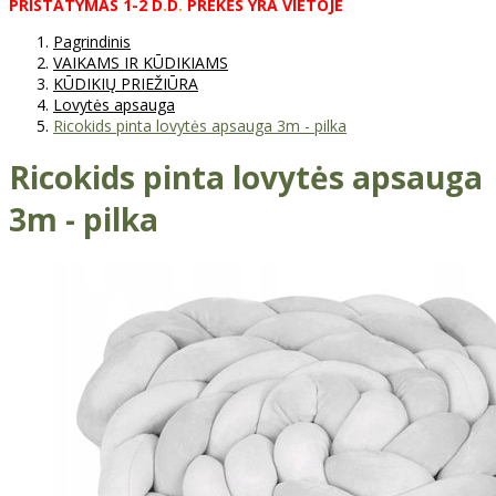
PRISTATYMAS
1-2
D
.
D
.
PREKĖS
YRA
VIETOJE
Pagrindinis
VAIKAMS IR KŪDIKIAMS
KŪDIKIŲ PRIEŽIŪRA
Lovytės apsauga
Ricokids pinta lovytės apsauga 3m - pilka
Ricokids pinta lovytės apsauga
3m - pilka