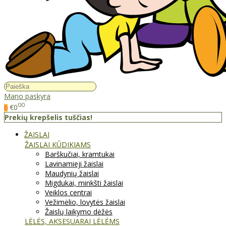
Mano paskyra
00
€0
0
Prekių krepšelis tuščias!
ŽAISLAI
ŽAISLAI KŪDIKIAMS
Barškučiai, kramtukai
Lavinamieji žaislai
Maudynių žaislai
Migdukai, minkšti žaislai
Veiklos centrai
Vežimėlio, lovytės žaislai
Žaislų laikymo dėžės
LĖLĖS, AKSESUARAI LĖLĖMS