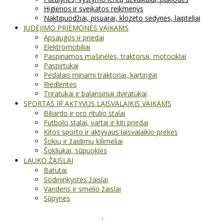
Higienos ir sveikatos reikmenys
Naktipuodžiai, pisuarai, klozeto sėdynės, laipteliai
JUDĖJIMO PRIEMONĖS VAIKAMS
Apsaugos ir priedai
Elektromobiliai
Paspiriamos mašinėlės, traktoriai, motociklai
Paspirtukai
Pedalais minami traktoriai, kartingai
Riedlentės
Triratukai ir balansiniai dviratukai
SPORTAS IR AKTYVUS LAISVALAIKIS VAIKAMS
Biliardo ir oro ritulio stalai
Futbolo stalai, vartai ir kiti priedai
Kitos sporto ir aktyvaus laisvalaikio prekės
Šokių ir žaidimų kilimėliai
Šokliukai, sūpuoklės
LAUKO ŽAISLAI
Batutai
Sodininkystės žaislai
Vandens ir smėlio žaislai
Sūpynės