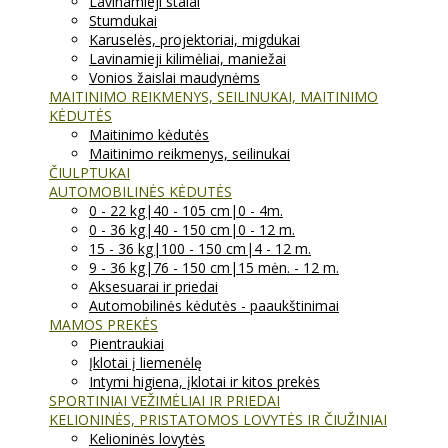
Lavinamieji stalai
Stumdukai
Karuselės, projektoriai, migdukai
Lavinamieji kilimėliai, maniežai
Vonios žaislai maudynėms
MAITINIMO REIKMENYS, SEILINUKAI, MAITINIMO
KĖDUTĖS
Maitinimo kėdutės
Maitinimo reikmenys, seilinukai
ČIULPTUKAI
AUTOMOBILINĖS KĖDUTĖS
0 - 22 kg|40 - 105 cm|0 - 4m.
0 - 36 kg|40 - 150 cm|0 - 12 m.
15 - 36 kg|100 - 150 cm|4 - 12 m.
9 - 36 kg|76 - 150 cm|15 mėn. - 12 m.
Aksesuarai ir priedai
Automobilinės kėdutės - paaukštinimai
MAMOS PREKĖS
Pientraukiai
Įklotai į liemenėlę
Intymi higiena, įklotai ir kitos prekės
SPORTINIAI VEŽIMĖLIAI IR PRIEDAI
KELIONINĖS, PRISTATOMOS LOVYTĖS IR ČIUŽINIAI
Kelioninės lovytės