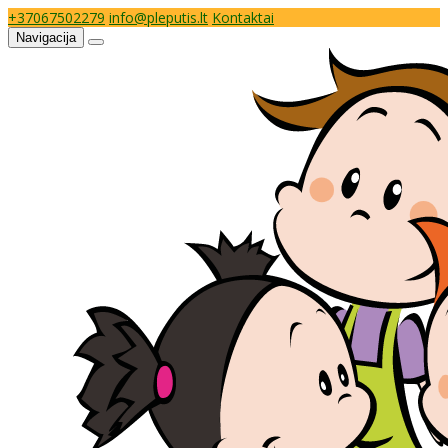
+37067502279
info@pleputis.lt
Kontaktai
Navigacija