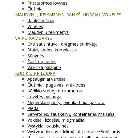
Pristatomos lovytės
Čiužiniai
MAUDYNIŲ REIKMENYS, RANKŠLUOŠČIAI, VONELĖS
Rankšluoščiai
Vonelės
Maudynių reikmenys
VAIKO KAMBARYS
Oro sausintuvai, drėgmės surinkėjai
Stalai, kėdės, komplektai
Sūpynės
Žaidimų kėdės
Vaikiška palapinė
KŪDIKIŲ PRIEŽIŪRA
Apsauginiai varteliai
Čiužiniai, pagalvės, antklodės
Kūdikio stebėjimo kameros
Lovytės apsauga
Neperšlampantys, vienkartiniai paklotai
Pledai
Servetėlės, sauskelnių konteineriai, maišeliai
Vokeliai, lizdeliai, miegmaišiai
Vystyklai, sauskelnės
Vystymo lentos ir kilimėliai, įklotai vežimėliams
Patalynės, vystymo lentų užvalkalai, paklodės