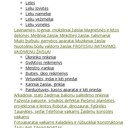
Lėlės
Lėlių lovytės
Lėlių nameliai
Lėlių vežimėliai
Lėlių vonelės
Lavinamieji, loginiai, moksliniai žaislai
Magnetinės ir kitos
dėlionės
Mediniai žaislai
Minkštieji žaislai, talismanai
Muilo burbulų gamybos aparatai
Muzikiniai žaislai
Nuotoliniu būdu valdomi žaislai
PROFESIJŲ IMITAVIMO,
VAIDMENŲ ŽAISLAI
Ūkininko rinkiniai
Gydytojo reikmenys
Meistro įrankiai
Buities, ūkio reikmenys
Virtuvėlės, indai ir kiti priedai
Kariniai žaislai, ginklai
Parduotuvės, kasos aparatai ir kiti priedai
Arkadiniai, stalo žaidimai
Balionų paleidimo rinkiniai
Pažeista pakuotė, smulkūs defektai
Piešimo planšetės,
projektoriai ir lentos
Robotai, dinozaurai, figūrėlės
Taupyklės, seifai
Telefonai vaikams
Žaidimų konsolės
vaikams
Fotoaparatai vaikams
Kaladėlės ir rūšiuokliai
Konstruktoriai
ŽAISLINIS TRANSPORTAS