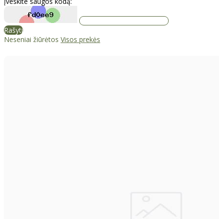
Įveskite saugos kodą:
Rašyti
Neseniai žiūrėtos
Visos prekės