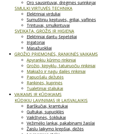
Oro sausintuvai, drėgmės surinkėjai
SMULKI VIRTUVĖS TECHNIKA
Elektriniai virduliai
Sumuštinių keptuvės, griliai, vaflinės
Trintuvai, smulkintuvai
SVEIKATA, GROŽIS IR HIGIENA
Elektriniai dantų šepetėliai
Irigatoriai
Masažuokliai
GROŽIO PRIEMONĖS, RANKINĖS VAIKAMS
Apyrankių kūrimo rinkiniai
Grožio, kirpyklų, tatuiruočių rinkiniai
Makiažo ir nagų dailės rinkiniai
Papuošalų dėžutės
Rankinės, kuprinės
Tualetiniai staliukai
VAIKAMS IR KŪDIKIAMS
KŪDIKIŲ LAVINIMAS IR LAISVALAIKIS
Barškučiai, kramtukai
Gultukai, supuoklės
Vaikštynės, šokliukai
Vežimėlio lankai, pakabinami žaislai
Žaislų laikymo krepšiai, dėžės