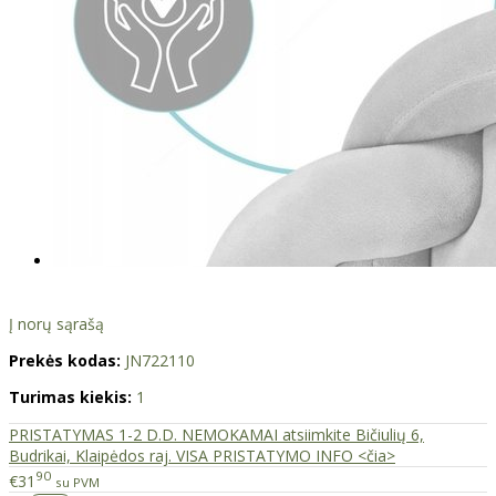
Į norų sąrašą
Prekės kodas:
JN722110
Turimas kiekis:
1
PRISTATYMAS 1-2 D.D. NEMOKAMAI atsiimkite Bičiulių 6,
Budrikai, Klaipėdos raj. VISA PRISTATYMO INFO <čia>
90
€31
su PVM