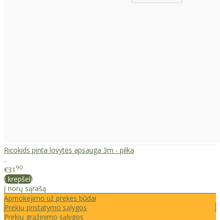
Ricokids pinta lovytės apsauga 3m - pilka
..
90
€31
Į krepšelį
Į norų sąrašą
Apmokėjimo už prekes būdai
Prekių pristatymo sąlygos
Prekių grąžinimo sąlygos