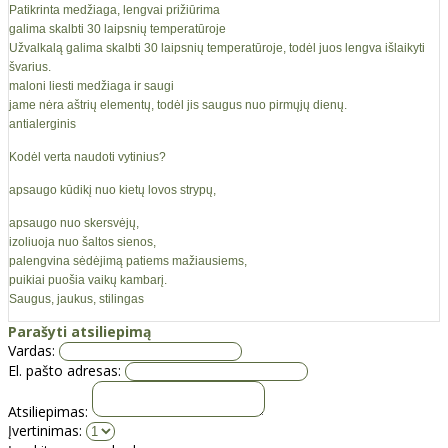
Patikrinta medžiaga, lengvai prižiūrima
galima skalbti 30 laipsnių temperatūroje
Užvalkalą galima skalbti 30 laipsnių temperatūroje, todėl juos lengva išlaikyti
švarius.
maloni liesti medžiaga ir saugi
jame nėra aštrių elementų, todėl jis saugus nuo pirmųjų dienų.
antialerginis
Kodėl verta naudoti vytinius?
apsaugo kūdikį nuo kietų lovos strypų,
apsaugo nuo skersvėjų,
izoliuoja nuo šaltos sienos,
palengvina sėdėjimą patiems mažiausiems,
puikiai puošia vaikų kambarį.
Saugus, jaukus, stilingas
Parašyti atsiliepimą
Vardas:
El. pašto adresas:
Atsiliepimas:
Įvertinimas: