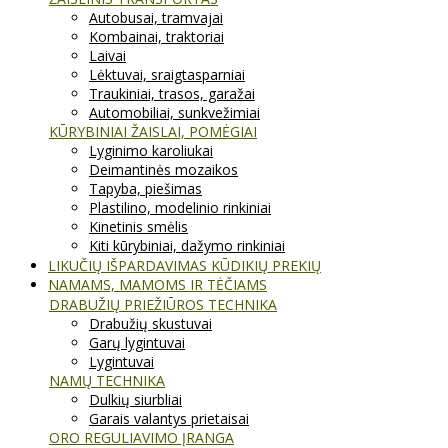
Autobusai, tramvajai
Kombainai, traktoriai
Laivai
Lėktuvai, sraigtasparniai
Traukiniai, trasos, garažai
Automobiliai, sunkvežimiai
KŪRYBINIAI ŽAISLAI, POMĖGIAI
Lyginimo karoliukai
Deimantinės mozaikos
Tapyba, piešimas
Plastilino, modelinio rinkiniai
Kinetinis smėlis
Kiti kūrybiniai, dažymo rinkiniai
LIKUČIŲ IŠPARDAVIMAS KŪDIKIŲ PREKIŲ
NAMAMS, MAMOMS IR TĖČIAMS
DRABUŽIŲ PRIEŽIŪROS TECHNIKA
Drabužių skustuvai
Garų lygintuvai
Lygintuvai
NAMŲ TECHNIKA
Dulkių siurbliai
Garais valantys prietaisai
ORO REGULIAVIMO ĮRANGA