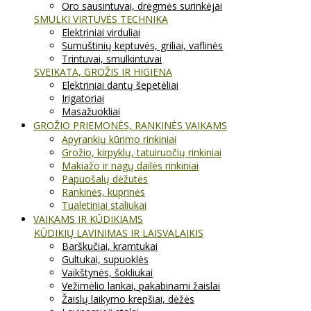
Oro sausintuvai, drėgmės surinkėjai
SMULKI VIRTUVĖS TECHNIKA
Elektriniai virduliai
Sumuštinių keptuvės, griliai, vaflinės
Trintuvai, smulkintuvai
SVEIKATA, GROŽIS IR HIGIENA
Elektriniai dantų šepetėliai
Irigatoriai
Masažuokliai
GROŽIO PRIEMONĖS, RANKINĖS VAIKAMS
Apyrankių kūrimo rinkiniai
Grožio, kirpyklų, tatuiruočių rinkiniai
Makiažo ir nagų dailės rinkiniai
Papuošalų dėžutės
Rankinės, kuprinės
Tualetiniai staliukai
VAIKAMS IR KŪDIKIAMS
KŪDIKIŲ LAVINIMAS IR LAISVALAIKIS
Barškučiai, kramtukai
Gultukai, supuoklės
Vaikštynės, šokliukai
Vežimėlio lankai, pakabinami žaislai
Žaislų laikymo krepšiai, dėžės