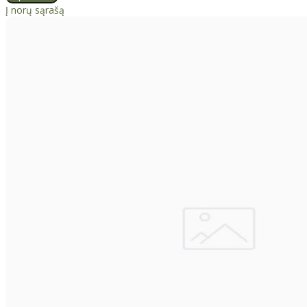
Į norų sąrašą