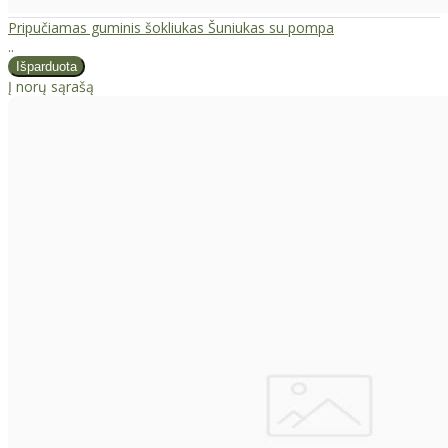
Pripučiamas guminis šokliukas Šuniukas su pompa
..
Į norų sąrašą