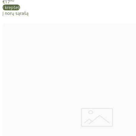
90
€17
Į krepšelį
Į norų sąrašą