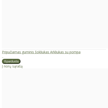
Pripučiamas guminis šokliukas Arkliukas su pompa
..
Į norų sąrašą