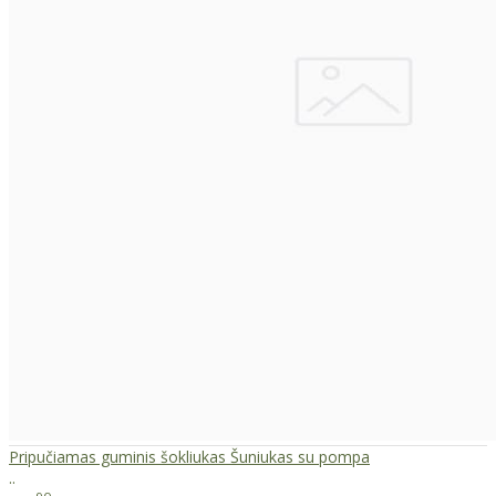
Pripučiamas guminis šokliukas Šuniukas su pompa
..