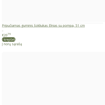
Pripučiamas guminis šokliukas Elnias su pompa, 51 cm
..
79
€20
Į krepšelį
Į norų sąrašą