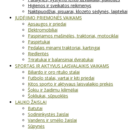
Higienos ir sveikatos reikmenys
Naktipuodžiai, pisuarai, klozeto sėdynės, laipteliai
JUDĖJIMO PRIEMONĖS VAIKAMS
Apsaugos ir priedai
Elektromobiliai
Paspiriamos mašinėlės, traktoriai, motociklai
Paspirtukai
Pedalais minami traktoriai, kartingai
Riedlentės
Triratukai ir balansiniai dviratukai
SPORTAS IR AKTYVUS LAISVALAIKIS VAIKAMS
Biliardo ir oro ritulio stalai
Futbolo stalai, vartai ir kiti priedai
Kitos sporto ir aktyvaus laisvalaikio prekės
Šokių ir žaidimų kilimėliai
Šokliukai, sūpuoklės
LAUKO ŽAISLAI
Batutai
Sodininkystės žaislai
Vandens ir smėlio žaislai
Sūpynės