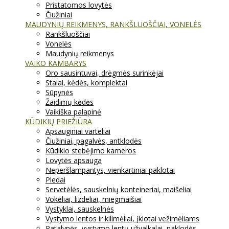
Pristatomos lovytės
Čiužiniai
MAUDYNIŲ REIKMENYS, RANKŠLUOŠČIAI, VONELĖS
Rankšluoščiai
Vonelės
Maudynių reikmenys
VAIKO KAMBARYS
Oro sausintuvai, drėgmės surinkėjai
Stalai, kėdės, komplektai
Sūpynės
Žaidimų kėdės
Vaikiška palapinė
KŪDIKIŲ PRIEŽIŪRA
Apsauginiai varteliai
Čiužiniai, pagalvės, antklodės
Kūdikio stebėjimo kameros
Lovytės apsauga
Neperšlampantys, vienkartiniai paklotai
Pledai
Servetėlės, sauskelnių konteineriai, maišeliai
Vokeliai, lizdeliai, miegmaišiai
Vystyklai, sauskelnės
Vystymo lentos ir kilimėliai, įklotai vežimėliams
Patalynės, vystymo lentų užvalkalai, paklodės