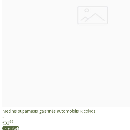
Medinis supamasis gaisrinės automobilis Ricokids
..
99
€32
Į krepšelį