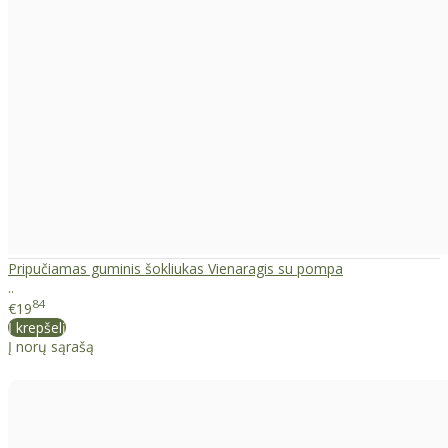
Pripučiamas guminis šokliukas Vienaragis su pompa
..
84
€19
Į krepšelį
Į norų sąrašą