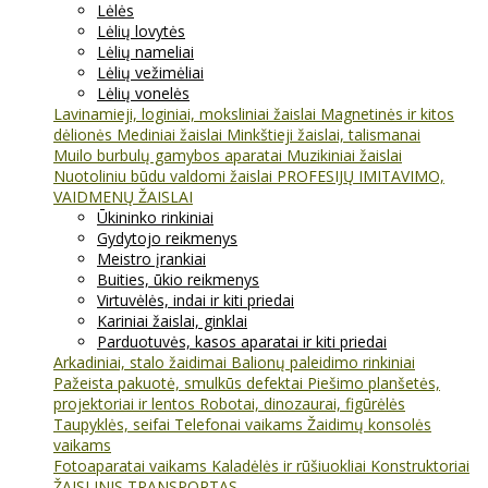
Lėlės
Lėlių lovytės
Lėlių nameliai
Lėlių vežimėliai
Lėlių vonelės
Lavinamieji, loginiai, moksliniai žaislai
Magnetinės ir kitos
dėlionės
Mediniai žaislai
Minkštieji žaislai, talismanai
Muilo burbulų gamybos aparatai
Muzikiniai žaislai
Nuotoliniu būdu valdomi žaislai
PROFESIJŲ IMITAVIMO,
VAIDMENŲ ŽAISLAI
Ūkininko rinkiniai
Gydytojo reikmenys
Meistro įrankiai
Buities, ūkio reikmenys
Virtuvėlės, indai ir kiti priedai
Kariniai žaislai, ginklai
Parduotuvės, kasos aparatai ir kiti priedai
Arkadiniai, stalo žaidimai
Balionų paleidimo rinkiniai
Pažeista pakuotė, smulkūs defektai
Piešimo planšetės,
projektoriai ir lentos
Robotai, dinozaurai, figūrėlės
Taupyklės, seifai
Telefonai vaikams
Žaidimų konsolės
vaikams
Fotoaparatai vaikams
Kaladėlės ir rūšiuokliai
Konstruktoriai
ŽAISLINIS TRANSPORTAS