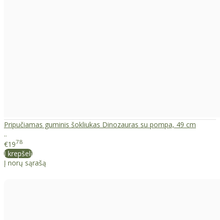
Pripučiamas guminis šokliukas Dinozauras su pompa, 49 cm
..
78
€19
Į krepšelį
Į norų sąrašą