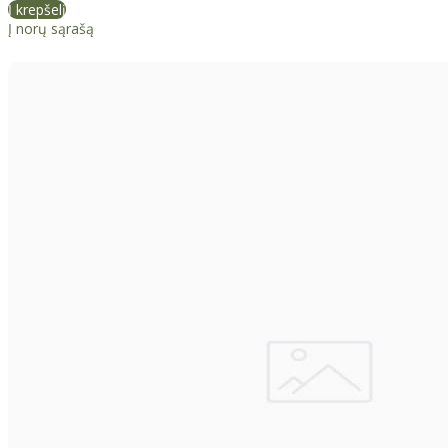
Į krepšelį
Į norų sąrašą