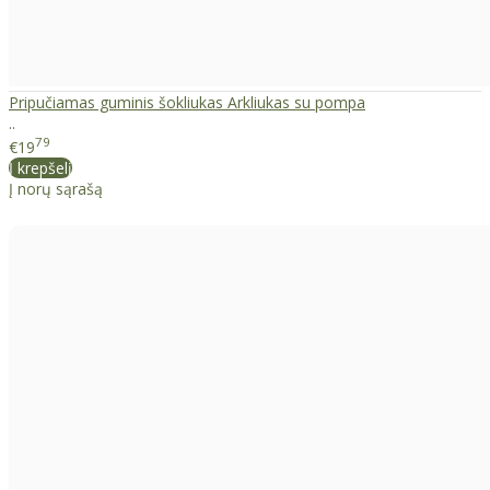
Pripučiamas guminis šokliukas Arkliukas su pompa
..
79
€19
Į krepšelį
Į norų sąrašą