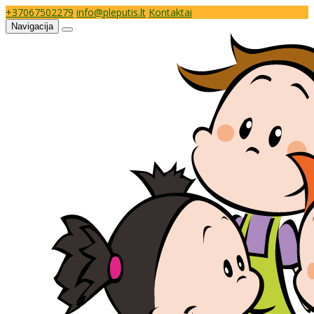
+37067502279
info@pleputis.lt
Kontaktai
Navigacija