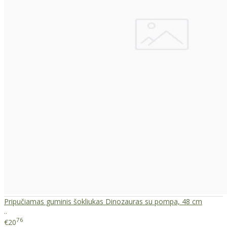
Pripučiamas guminis šokliukas Dinozauras su pompa, 48 cm
..
76
€20