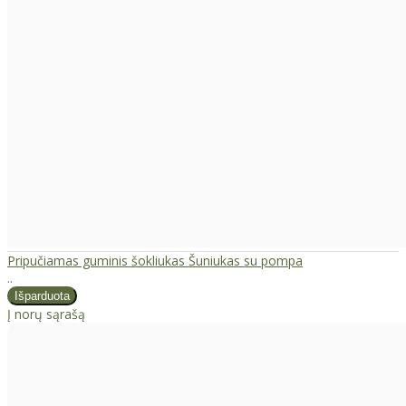
Pripučiamas guminis šokliukas Šuniukas su pompa
..
Į norų sąrašą