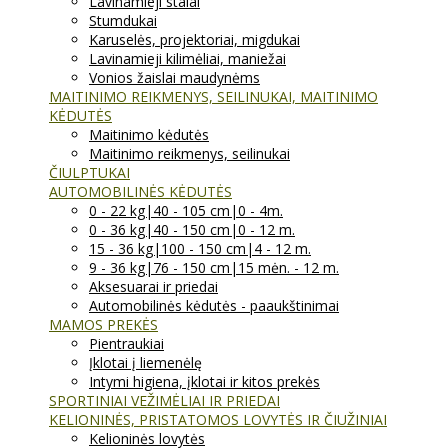
Lavinamieji stalai
Stumdukai
Karuselės, projektoriai, migdukai
Lavinamieji kilimėliai, maniežai
Vonios žaislai maudynėms
MAITINIMO REIKMENYS, SEILINUKAI, MAITINIMO
KĖDUTĖS
Maitinimo kėdutės
Maitinimo reikmenys, seilinukai
ČIULPTUKAI
AUTOMOBILINĖS KĖDUTĖS
0 - 22 kg|40 - 105 cm|0 - 4m.
0 - 36 kg|40 - 150 cm|0 - 12 m.
15 - 36 kg|100 - 150 cm|4 - 12 m.
9 - 36 kg|76 - 150 cm|15 mėn. - 12 m.
Aksesuarai ir priedai
Automobilinės kėdutės - paaukštinimai
MAMOS PREKĖS
Pientraukiai
Įklotai į liemenėlę
Intymi higiena, įklotai ir kitos prekės
SPORTINIAI VEŽIMĖLIAI IR PRIEDAI
KELIONINĖS, PRISTATOMOS LOVYTĖS IR ČIUŽINIAI
Kelioninės lovytės