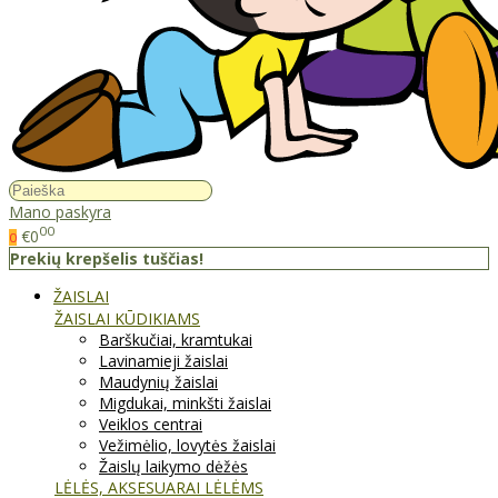
Mano paskyra
00
€0
0
Prekių krepšelis tuščias!
ŽAISLAI
ŽAISLAI KŪDIKIAMS
Barškučiai, kramtukai
Lavinamieji žaislai
Maudynių žaislai
Migdukai, minkšti žaislai
Veiklos centrai
Vežimėlio, lovytės žaislai
Žaislų laikymo dėžės
LĖLĖS, AKSESUARAI LĖLĖMS