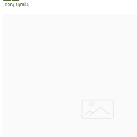
Į norų sąrašą