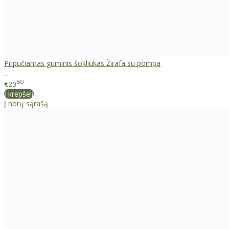
Pripučiamas guminis šokliukas Žirafa su pompa
..
80
€20
Į krepšelį
Į norų sąrašą