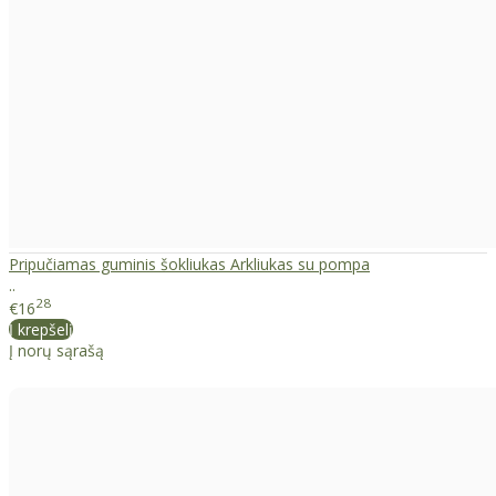
Pripučiamas guminis šokliukas Arkliukas su pompa
..
28
€16
Į krepšelį
Į norų sąrašą