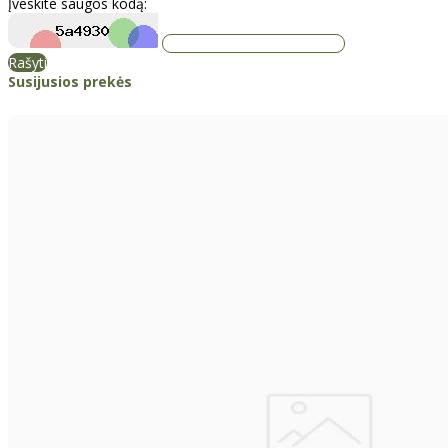
Įveskite saugos kodą:
Rašyti
Susijusios prekės