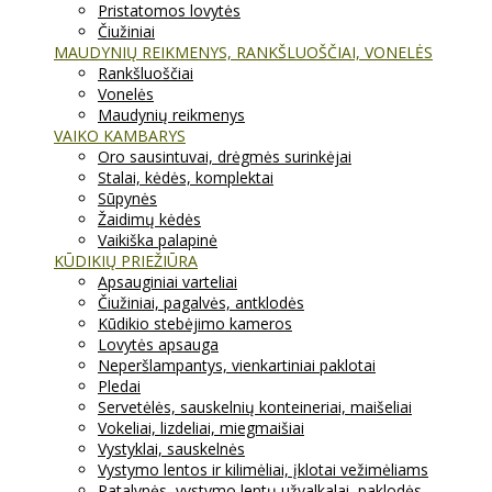
Pristatomos lovytės
Čiužiniai
MAUDYNIŲ REIKMENYS, RANKŠLUOŠČIAI, VONELĖS
Rankšluoščiai
Vonelės
Maudynių reikmenys
VAIKO KAMBARYS
Oro sausintuvai, drėgmės surinkėjai
Stalai, kėdės, komplektai
Sūpynės
Žaidimų kėdės
Vaikiška palapinė
KŪDIKIŲ PRIEŽIŪRA
Apsauginiai varteliai
Čiužiniai, pagalvės, antklodės
Kūdikio stebėjimo kameros
Lovytės apsauga
Neperšlampantys, vienkartiniai paklotai
Pledai
Servetėlės, sauskelnių konteineriai, maišeliai
Vokeliai, lizdeliai, miegmaišiai
Vystyklai, sauskelnės
Vystymo lentos ir kilimėliai, įklotai vežimėliams
Patalynės, vystymo lentų užvalkalai, paklodės