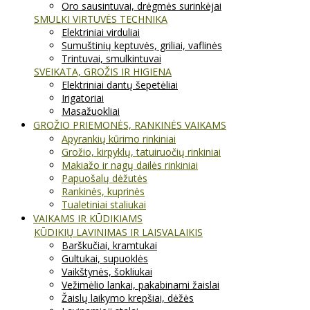
Oro sausintuvai, drėgmės surinkėjai
SMULKI VIRTUVĖS TECHNIKA
Elektriniai virduliai
Sumuštinių keptuvės, griliai, vaflinės
Trintuvai, smulkintuvai
SVEIKATA, GROŽIS IR HIGIENA
Elektriniai dantų šepetėliai
Irigatoriai
Masažuokliai
GROŽIO PRIEMONĖS, RANKINĖS VAIKAMS
Apyrankių kūrimo rinkiniai
Grožio, kirpyklų, tatuiruočių rinkiniai
Makiažo ir nagų dailės rinkiniai
Papuošalų dėžutės
Rankinės, kuprinės
Tualetiniai staliukai
VAIKAMS IR KŪDIKIAMS
KŪDIKIŲ LAVINIMAS IR LAISVALAIKIS
Barškučiai, kramtukai
Gultukai, supuoklės
Vaikštynės, šokliukai
Vežimėlio lankai, pakabinami žaislai
Žaislų laikymo krepšiai, dėžės