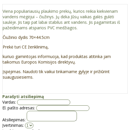
Viena populiariausių plaukimo prekių, kurios reikia kiekvienam
vandens mėgėjui – čiužinys. Jų dėka Jūsų vaikas galės gulėti
saulėje. Jis taip pat labai stabilus ant vandens. Jis pagamintas iš
pažeidimams atsparios PVC medžiagos.
Čiužinio dydis 70×44.5cm
Prekė turi CE ženklinimą,
kuriuo gamintojas informuoja, kad produktas atitinka jam
taikomus Europos Komisijos direktyvų.
Įspėjimas. Naudoti tik vaikui tinkamame gylyje ir prižiūrint
suaugusiesiems.
Parašyti atsiliepimą
Vardas:
El. pašto adresas:
Atsiliepimas:
Įvertinimas: