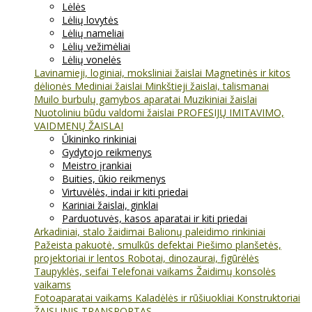
Lėlės
Lėlių lovytės
Lėlių nameliai
Lėlių vežimėliai
Lėlių vonelės
Lavinamieji, loginiai, moksliniai žaislai
Magnetinės ir kitos
dėlionės
Mediniai žaislai
Minkštieji žaislai, talismanai
Muilo burbulų gamybos aparatai
Muzikiniai žaislai
Nuotoliniu būdu valdomi žaislai
PROFESIJŲ IMITAVIMO,
VAIDMENŲ ŽAISLAI
Ūkininko rinkiniai
Gydytojo reikmenys
Meistro įrankiai
Buities, ūkio reikmenys
Virtuvėlės, indai ir kiti priedai
Kariniai žaislai, ginklai
Parduotuvės, kasos aparatai ir kiti priedai
Arkadiniai, stalo žaidimai
Balionų paleidimo rinkiniai
Pažeista pakuotė, smulkūs defektai
Piešimo planšetės,
projektoriai ir lentos
Robotai, dinozaurai, figūrėlės
Taupyklės, seifai
Telefonai vaikams
Žaidimų konsolės
vaikams
Fotoaparatai vaikams
Kaladėlės ir rūšiuokliai
Konstruktoriai
ŽAISLINIS TRANSPORTAS