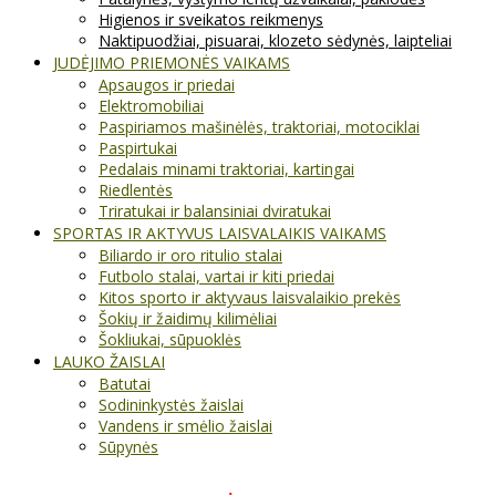
Higienos ir sveikatos reikmenys
Naktipuodžiai, pisuarai, klozeto sėdynės, laipteliai
JUDĖJIMO PRIEMONĖS VAIKAMS
Apsaugos ir priedai
Elektromobiliai
Paspiriamos mašinėlės, traktoriai, motociklai
Paspirtukai
Pedalais minami traktoriai, kartingai
Riedlentės
Triratukai ir balansiniai dviratukai
SPORTAS IR AKTYVUS LAISVALAIKIS VAIKAMS
Biliardo ir oro ritulio stalai
Futbolo stalai, vartai ir kiti priedai
Kitos sporto ir aktyvaus laisvalaikio prekės
Šokių ir žaidimų kilimėliai
Šokliukai, sūpuoklės
LAUKO ŽAISLAI
Batutai
Sodininkystės žaislai
Vandens ir smėlio žaislai
Sūpynės