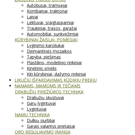
Autobusai, tramvajai
Kombainai, traktoriai
Laivai
Lėktuvai, sraigtasparniai
Traukiniai, trasos, garažai
Automobiliai, sunkvežimiai
KŪRYBINIAI ŽAISLAI, POMĖGIAI
Lyginimo karoliukai
Deimantinės mozaikos
Tapyba, piešimas
Plastilino, modelinio rinkiniai
Kinetinis smėlis
Kiti kūrybiniai, dažymo rinkiniai
LIKUČIŲ IŠPARDAVIMAS KŪDIKIŲ PREKIŲ
NAMAMS, MAMOMS IR TĖČIAMS
DRABUŽIŲ PRIEŽIŪROS TECHNIKA
Drabužių skustuvai
Garų lygintuvai
Lygintuvai
NAMŲ TECHNIKA
Dulkių siurbliai
Garais valantys prietaisai
ORO REGULIAVIMO ĮRANGA