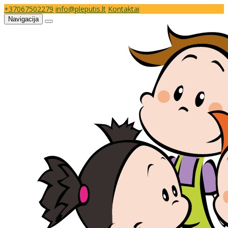
+37067502279
info@pleputis.lt
Kontaktai
Navigacija