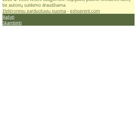
be autorių sutikimo draudžiama.
Elektroninių parduotuvių nuoma
-
eshoprent.com
Rašyti
Skambinti