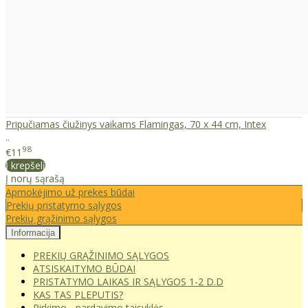
Pripučiamas čiužinys vaikams Flamingas, 70 x 44 cm, Intex
..
98
€11
Į krepšelį
Į norų sąrašą
Apmokėjimo už prekes būdai
Prekių pristatymo sąlygos
Prekių grąžinimo sąlygos
Informacija
PREKIŲ GRĄŽINIMO SĄLYGOS
ATSISKAITYMO BŪDAI
PRISTATYMO LAIKAS IR SĄLYGOS 1-2 D.D
KAS TAS PLEPUTIS?
Pirkimo - pardavimo taisyklės