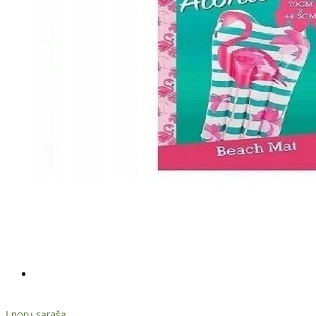
Į norų sąrašą