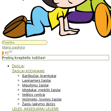
Mano paskyra
00
€0
0
Prekių krepšelis tuščias!
ŽAISLAI
ŽAISLAI KŪDIKIAMS
Barškučiai, kramtukai
Lavinamieji žaislai
Maudynių žaislai
Migdukai, minkšti žaislai
Veiklos centrai
Vežimėlio, lovytės žaislai
Žaislų laikymo dėžės
LĖLĖS, AKSESUARAI LĖLĖMS