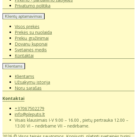
Privatumo politika
Klientų aptarnavimas
Visos prekės
Prekės su nuolaida
Prekių grąžinimai
Dovanų kuponai
Svetainės medis
Kontaktai
Klientams
Klientams
Užsakymų istorija
Norų sąrašas
Kontaktai
+37067502279
info@pleputis.lt
Visais klausimais I-V 9.00 – 16.00 , pietų pertrauka 12.00 –
13.00 VI – nedirbame VII – nedirbame.
2026 © Visos teisės saugomos. Kopijuoti, platinti svetainės turinį