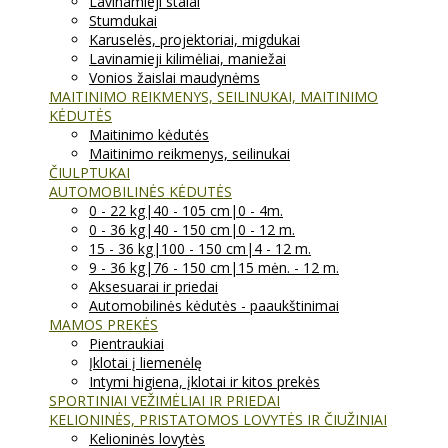
Lavinamieji stalai
Stumdukai
Karuselės, projektoriai, migdukai
Lavinamieji kilimėliai, maniežai
Vonios žaislai maudynėms
MAITINIMO REIKMENYS, SEILINUKAI, MAITINIMO
KĖDUTĖS
Maitinimo kėdutės
Maitinimo reikmenys, seilinukai
ČIULPTUKAI
AUTOMOBILINĖS KĖDUTĖS
0 - 22 kg|40 - 105 cm|0 - 4m.
0 - 36 kg|40 - 150 cm|0 - 12 m.
15 - 36 kg|100 - 150 cm|4 - 12 m.
9 - 36 kg|76 - 150 cm|15 mėn. - 12 m.
Aksesuarai ir priedai
Automobilinės kėdutės - paaukštinimai
MAMOS PREKĖS
Pientraukiai
Įklotai į liemenėlę
Intymi higiena, įklotai ir kitos prekės
SPORTINIAI VEŽIMĖLIAI IR PRIEDAI
KELIONINĖS, PRISTATOMOS LOVYTĖS IR ČIUŽINIAI
Kelioninės lovytės