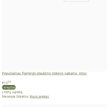
Pripučiamas Flamingo plaukimo rinkinys vaikams, Intex
..
50
€12
Į krepšelį
Į norų sąrašą
Neseniai žiūrėtos
Visos prekės