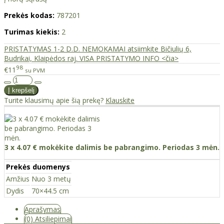
Prekės kodas:
787201
Turimas kiekis:
2
PRISTATYMAS 1-2 D.D. NEMOKAMAI atsiimkite Bičiulių 6,
Budrikai, Klaipėdos raj. VISA PRISTATYMO INFO <čia>
98
€11
su PVM
Turite klausimų apie šią prekę?
Klauskite
3 x 4.07 € mokėkite dalimis be pabrangimo. Periodas 3 mėn.
Prekės duomenys
Amžius
Nuo 3 metų
Dydis
70×44.5 cm
Aprašymas
(0) Atsiliepimai