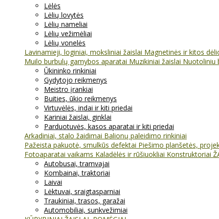
Lėlės
Lėlių lovytės
Lėlių nameliai
Lėlių vežimėliai
Lėlių vonelės
Lavinamieji, loginiai, moksliniai žaislai
Magnetinės ir kitos dėl
Muilo burbulų gamybos aparatai
Muzikiniai žaislai
Nuotoliniu 
Ūkininko rinkiniai
Gydytojo reikmenys
Meistro įrankiai
Buities, ūkio reikmenys
Virtuvėlės, indai ir kiti priedai
Kariniai žaislai, ginklai
Parduotuvės, kasos aparatai ir kiti priedai
Arkadiniai, stalo žaidimai
Balionų paleidimo rinkiniai
Pažeista pakuotė, smulkūs defektai
Piešimo planšetės, projekt
Fotoaparatai vaikams
Kaladėlės ir rūšiuokliai
Konstruktoriai
Ž
Autobusai, tramvajai
Kombainai, traktoriai
Laivai
Lėktuvai, sraigtasparniai
Traukiniai, trasos, garažai
Automobiliai, sunkvežimiai