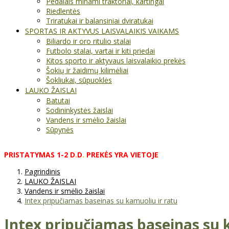
Pedalais minami traktoriai, kartingai
Riedlentės
Triratukai ir balansiniai dviratukai
SPORTAS IR AKTYVUS LAISVALAIKIS VAIKAMS
Biliardo ir oro ritulio stalai
Futbolo stalai, vartai ir kiti priedai
Kitos sporto ir aktyvaus laisvalaikio prekės
Šokių ir žaidimų kilimėliai
Šokliukai, sūpuoklės
LAUKO ŽAISLAI
Batutai
Sodininkystės žaislai
Vandens ir smėlio žaislai
Sūpynės
PRISTATYMAS
1-2
D
.
D
.
PREKĖS
YRA
VIETOJE
Pagrindinis
LAUKO ŽAISLAI
Vandens ir smėlio žaislai
Intex pripučiamas baseinas su kamuoliu ir ratu
Intex pripučiamas baseinas su 