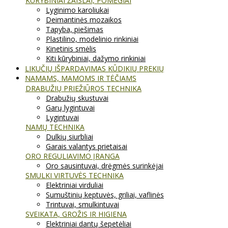
KŪRYBINIAI ŽAISLAI, POMĖGIAI
Lyginimo karoliukai
Deimantinės mozaikos
Tapyba, piešimas
Plastilino, modelinio rinkiniai
Kinetinis smėlis
Kiti kūrybiniai, dažymo rinkiniai
LIKUČIŲ IŠPARDAVIMAS KŪDIKIŲ PREKIŲ
NAMAMS, MAMOMS IR TĖČIAMS
DRABUŽIŲ PRIEŽIŪROS TECHNIKA
Drabužių skustuvai
Garų lygintuvai
Lygintuvai
NAMŲ TECHNIKA
Dulkių siurbliai
Garais valantys prietaisai
ORO REGULIAVIMO ĮRANGA
Oro sausintuvai, drėgmės surinkėjai
SMULKI VIRTUVĖS TECHNIKA
Elektriniai virduliai
Sumuštinių keptuvės, griliai, vaflinės
Trintuvai, smulkintuvai
SVEIKATA, GROŽIS IR HIGIENA
Elektriniai dantų šepetėliai