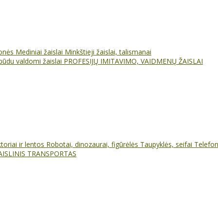
ionės
Mediniai žaislai
Minkštieji žaislai, talismanai
būdu valdomi žaislai
PROFESIJŲ IMITAVIMO, VAIDMENŲ ŽAISLAI
oriai ir lentos
Robotai, dinozaurai, figūrėlės
Taupyklės, seifai
Telefo
AISLINIS TRANSPORTAS