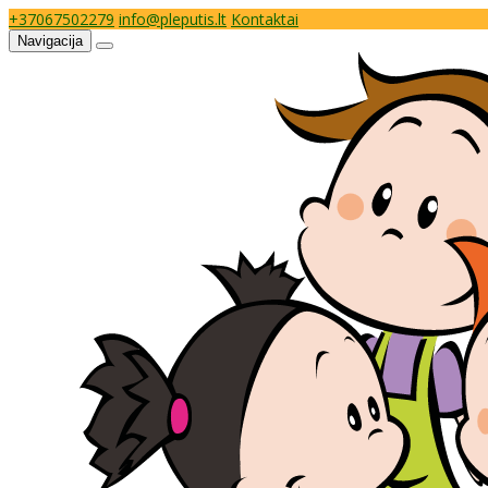
+37067502279
info@pleputis.lt
Kontaktai
Navigacija