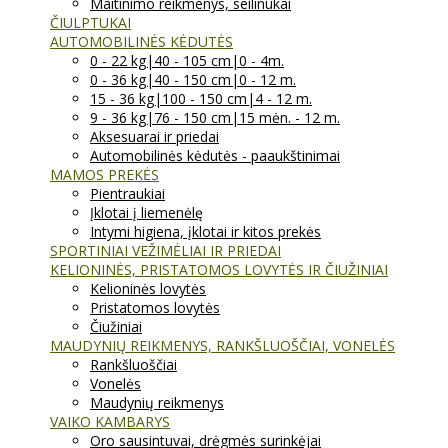
Maitinimo reikmenys, seilinukai
ČIULPTUKAI
AUTOMOBILINĖS KĖDUTĖS
0 - 22 kg|40 - 105 cm|0 - 4m.
0 - 36 kg|40 - 150 cm|0 - 12 m.
15 - 36 kg|100 - 150 cm|4 - 12 m.
9 - 36 kg|76 - 150 cm|15 mėn. - 12 m.
Aksesuarai ir priedai
Automobilinės kėdutės - paaukštinimai
MAMOS PREKĖS
Pientraukiai
Įklotai į liemenėlę
Intymi higiena, įklotai ir kitos prekės
SPORTINIAI VEŽIMĖLIAI IR PRIEDAI
KELIONINĖS, PRISTATOMOS LOVYTĖS IR ČIUŽINIAI
Kelioninės lovytės
Pristatomos lovytės
Čiužiniai
MAUDYNIŲ REIKMENYS, RANKŠLUOŠČIAI, VONELĖS
Rankšluoščiai
Vonelės
Maudynių reikmenys
VAIKO KAMBARYS
Oro sausintuvai, drėgmės surinkėjai