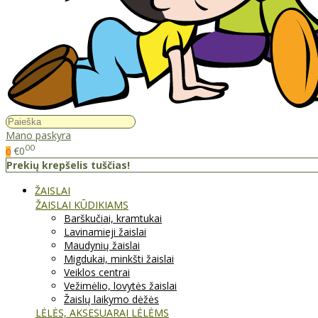
Mano paskyra
00
€0
0
Prekių krepšelis tuščias!
ŽAISLAI
ŽAISLAI KŪDIKIAMS
Barškučiai, kramtukai
Lavinamieji žaislai
Maudynių žaislai
Migdukai, minkšti žaislai
Veiklos centrai
Vežimėlio, lovytės žaislai
Žaislų laikymo dėžės
LĖLĖS, AKSESUARAI LĖLĖMS