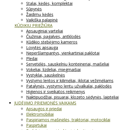
Stalai, kėdės, komplektai
Sūpynės
Žaidimų kėdės
Vaikiška palapinė
KŪDIKIŲ PRIEŽIŪRA
Apsauginiai varteliai
Čiužiniai, pagalvės, antklodės
Kūdikio stebėjimo kameros
Lovytės apsauga
Neperšlampantys, vienkartiniai paklotai
Pledai
Servetėlės, sauskelnių konteineriai, maišeliai
Vokeliai, lizdeliai, miegmaišiai
Vystyklai, sauskelnės
Vystymo lentos ir kilimėliai, įklotai vežimėliams
Patalynės, vystymo lentų užvalkalai, paklodės
Higienos ir sveikatos reikmenys
Naktipuodžiai, pisuarai, klozeto sėdynės, laipteliai
JUDĖJIMO PRIEMONĖS VAIKAMS
Apsaugos ir priedai
Elektromobiliai
Paspiriamos mašinėlės, traktoriai, motociklai
Paspirtukai