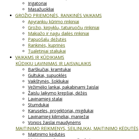
Irigatoriai
Masažuokliai
GROŽIO PRIEMONĖS, RANKINĖS VAIKAMS
Apyrankių kūrimo rinkiniai
Grožio, kirpyklų, tatuiruočių rinkiniai
Makiažo ir nagų dailės rinkiniai
Papuošalų dėžutės
Rankinės, kuprinės
Tualetiniai staliukai
VAIKAMS IR KŪDIKIAMS
KŪDIKIŲ LAVINIMAS IR LAISVALAIKIS
Barškučiai, kramtukai
Gultukai, supuoklės
Vaikštynės, šokliukai
Vežimėlio lankai, pakabinami žaislai
Žaislų laikymo krepšiai, dėžės
Lavinamieji stalai
Stumdukai
Karuselės, projektoriai, migdukai
Lavinamieji kilimėliai, maniežai
Vonios žaislai maudynėms
MAITINIMO REIKMENYS, SEILINUKAI, MAITINIMO KĖDUTĖS
Maitinimo kėdutės