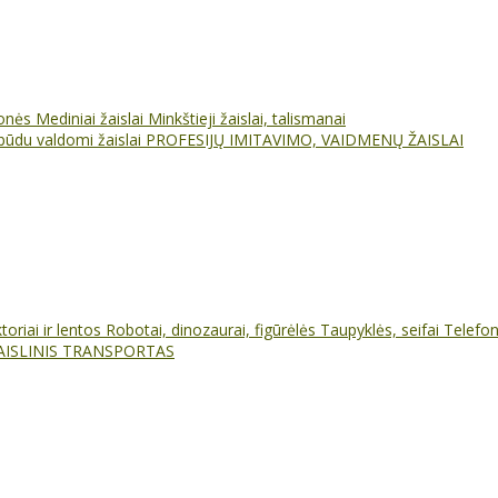
ionės
Mediniai žaislai
Minkštieji žaislai, talismanai
būdu valdomi žaislai
PROFESIJŲ IMITAVIMO, VAIDMENŲ ŽAISLAI
oriai ir lentos
Robotai, dinozaurai, figūrėlės
Taupyklės, seifai
Telefo
AISLINIS TRANSPORTAS