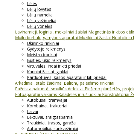
Lėlės
Lėlių lovytės
Lėlių nameliai
Lėlių vežimėliai
Lėlių vonelės
Lavinamieji, loginiai, moksliniai žaislai
Magnetinės ir kitos dėl
Muilo burbulų gamybos aparatai
Muzikiniai žaislai
Nuotoliniu 
Ūkininko rinkiniai
Gydytojo reikmenys
Meistro įrankiai
Buities, ūkio reikmenys
Virtuvėlės, indai ir kiti priedai
Kariniai žaislai, ginklai
Parduotuvės, kasos aparatai ir kiti priedai
Arkadiniai, stalo žaidimai
Balionų paleidimo rinkiniai
Pažeista pakuotė, smulkūs defektai
Piešimo planšetės, projekt
Fotoaparatai vaikams
Kaladėlės ir rūšiuokliai
Konstruktoriai
Ž
Autobusai, tramvajai
Kombainai, traktoriai
Laivai
Lėktuvai, sraigtasparniai
Traukiniai, trasos, garažai
Automobiliai, sunkvežimiai