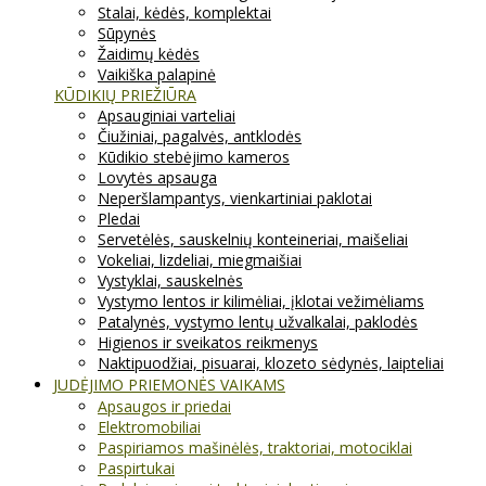
Stalai, kėdės, komplektai
Sūpynės
Žaidimų kėdės
Vaikiška palapinė
KŪDIKIŲ PRIEŽIŪRA
Apsauginiai varteliai
Čiužiniai, pagalvės, antklodės
Kūdikio stebėjimo kameros
Lovytės apsauga
Neperšlampantys, vienkartiniai paklotai
Pledai
Servetėlės, sauskelnių konteineriai, maišeliai
Vokeliai, lizdeliai, miegmaišiai
Vystyklai, sauskelnės
Vystymo lentos ir kilimėliai, įklotai vežimėliams
Patalynės, vystymo lentų užvalkalai, paklodės
Higienos ir sveikatos reikmenys
Naktipuodžiai, pisuarai, klozeto sėdynės, laipteliai
JUDĖJIMO PRIEMONĖS VAIKAMS
Apsaugos ir priedai
Elektromobiliai
Paspiriamos mašinėlės, traktoriai, motociklai
Paspirtukai