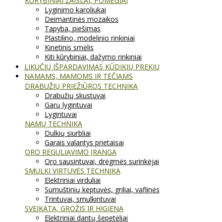
KŪRYBINIAI ŽAISLAI, POMĖGIAI
Lyginimo karoliukai
Deimantinės mozaikos
Tapyba, piešimas
Plastilino, modelinio rinkiniai
Kinetinis smėlis
Kiti kūrybiniai, dažymo rinkiniai
LIKUČIŲ IŠPARDAVIMAS KŪDIKIŲ PREKIŲ
NAMAMS, MAMOMS IR TĖČIAMS
DRABUŽIŲ PRIEŽIŪROS TECHNIKA
Drabužių skustuvai
Garų lygintuvai
Lygintuvai
NAMŲ TECHNIKA
Dulkių siurbliai
Garais valantys prietaisai
ORO REGULIAVIMO ĮRANGA
Oro sausintuvai, drėgmės surinkėjai
SMULKI VIRTUVĖS TECHNIKA
Elektriniai virduliai
Sumuštinių keptuvės, griliai, vaflinės
Trintuvai, smulkintuvai
SVEIKATA, GROŽIS IR HIGIENA
Elektriniai dantų šepetėliai