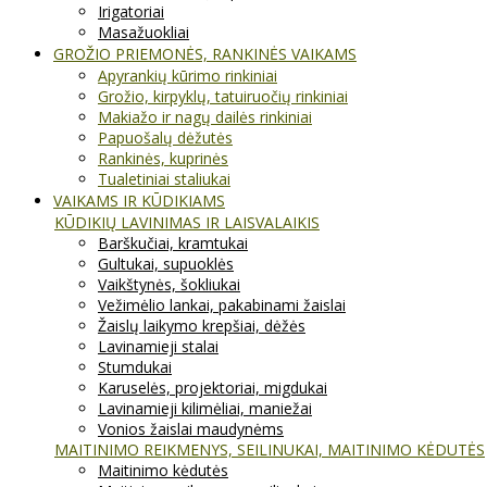
Irigatoriai
Masažuokliai
GROŽIO PRIEMONĖS, RANKINĖS VAIKAMS
Apyrankių kūrimo rinkiniai
Grožio, kirpyklų, tatuiruočių rinkiniai
Makiažo ir nagų dailės rinkiniai
Papuošalų dėžutės
Rankinės, kuprinės
Tualetiniai staliukai
VAIKAMS IR KŪDIKIAMS
KŪDIKIŲ LAVINIMAS IR LAISVALAIKIS
Barškučiai, kramtukai
Gultukai, supuoklės
Vaikštynės, šokliukai
Vežimėlio lankai, pakabinami žaislai
Žaislų laikymo krepšiai, dėžės
Lavinamieji stalai
Stumdukai
Karuselės, projektoriai, migdukai
Lavinamieji kilimėliai, maniežai
Vonios žaislai maudynėms
MAITINIMO REIKMENYS, SEILINUKAI, MAITINIMO KĖDUTĖS
Maitinimo kėdutės