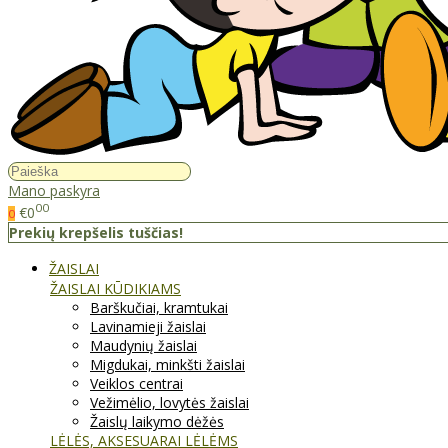
Mano paskyra
00
€0
0
Prekių krepšelis tuščias!
ŽAISLAI
ŽAISLAI KŪDIKIAMS
Barškučiai, kramtukai
Lavinamieji žaislai
Maudynių žaislai
Migdukai, minkšti žaislai
Veiklos centrai
Vežimėlio, lovytės žaislai
Žaislų laikymo dėžės
LĖLĖS, AKSESUARAI LĖLĖMS