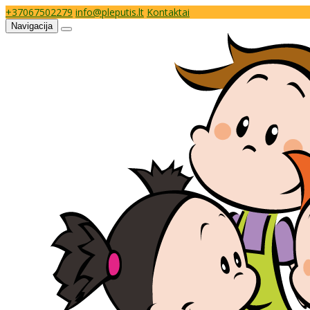
+37067502279
info@pleputis.lt
Kontaktai
Navigacija