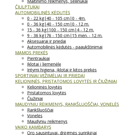
Maitinimo reikmenys, seilinukai
ČIULPTUKAI
AUTOMOBILINĖS KĖDUTĖS
0 - 22 kg|40 - 105 cm|0 - 4m.
0 - 36 kg|40 - 150 cm|0 - 12 m.
15 - 36 kg|100 - 150 cm|4 - 12 m.
9 - 36 kg|76 - 150 cm|15 mėn. - 12 m.
Aksesuarai ir priedai
Automobilinės kėdutės - paaukštinimai
MAMOS PREKĖS
Pientraukiai
Įklotai į liemenėlę
Intymi higiena, įklotai ir kitos prekės
SPORTINIAI VEŽIMĖLIAI IR PRIEDAI
KELIONINĖS, PRISTATOMOS LOVYTĖS IR ČIUŽINIAI
Kelioninės lovytės
Pristatomos lovytės
Čiužiniai
MAUDYNIŲ REIKMENYS, RANKŠLUOŠČIAI, VONELĖS
Rankšluoščiai
Vonelės
Maudynių reikmenys
VAIKO KAMBARYS
Oro sausintuvai, drėgmės surinkėjai