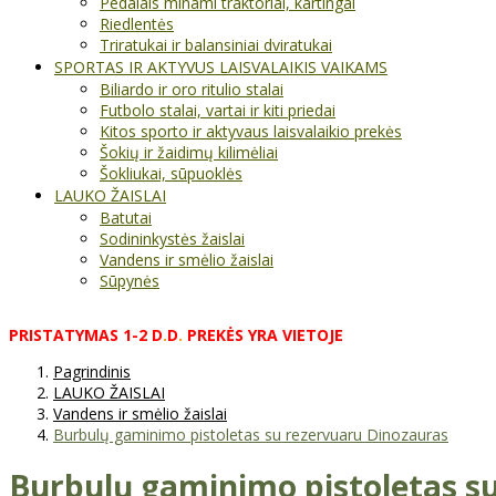
Pedalais minami traktoriai, kartingai
Riedlentės
Triratukai ir balansiniai dviratukai
SPORTAS IR AKTYVUS LAISVALAIKIS VAIKAMS
Biliardo ir oro ritulio stalai
Futbolo stalai, vartai ir kiti priedai
Kitos sporto ir aktyvaus laisvalaikio prekės
Šokių ir žaidimų kilimėliai
Šokliukai, sūpuoklės
LAUKO ŽAISLAI
Batutai
Sodininkystės žaislai
Vandens ir smėlio žaislai
Sūpynės
PRISTATYMAS
1-2
D
.
D
.
PREKĖS
YRA
VIETOJE
Pagrindinis
LAUKO ŽAISLAI
Vandens ir smėlio žaislai
Burbulų gaminimo pistoletas su rezervuaru Dinozauras
Burbulų gaminimo pistoletas s