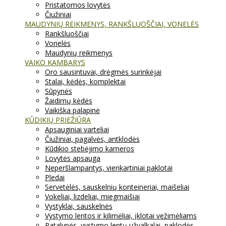
Pristatomos lovytės
Čiužiniai
MAUDYNIŲ REIKMENYS, RANKŠLUOŠČIAI, VONELĖS
Rankšluoščiai
Vonelės
Maudynių reikmenys
VAIKO KAMBARYS
Oro sausintuvai, drėgmės surinkėjai
Stalai, kėdės, komplektai
Sūpynės
Žaidimų kėdės
Vaikiška palapinė
KŪDIKIŲ PRIEŽIŪRA
Apsauginiai varteliai
Čiužiniai, pagalvės, antklodės
Kūdikio stebėjimo kameros
Lovytės apsauga
Neperšlampantys, vienkartiniai paklotai
Pledai
Servetėlės, sauskelnių konteineriai, maišeliai
Vokeliai, lizdeliai, miegmaišiai
Vystyklai, sauskelnės
Vystymo lentos ir kilimėliai, įklotai vežimėliams
Patalynės, vystymo lentų užvalkalai, paklodės