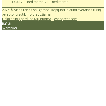
13.00 VI – nedirbame VII – nedirbame.
2026 © Visos teisės saugomos. Kopijuoti, platinti svetainės turinį
be autorių sutikimo draudžiama.
Elektroninių parduotuvių nuoma
-
eshoprent.com
Rašyti
Skambinti