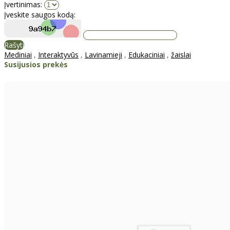
Įvertinimas:
Įveskite saugos kodą:
Rašyti
Mediniai
,
Interaktyvūs
,
Lavinamieji
,
Edukaciniai
,
žaislai
Susijusios prekės