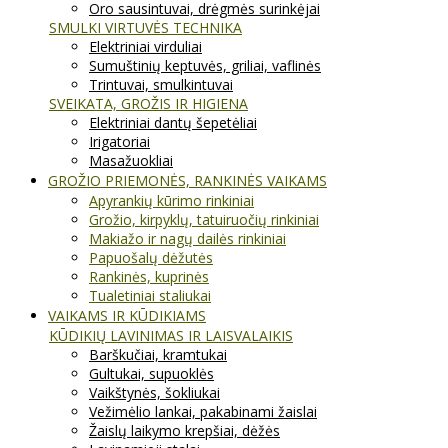
Oro sausintuvai, drėgmės surinkėjai
SMULKI VIRTUVĖS TECHNIKA
Elektriniai virduliai
Sumuštinių keptuvės, griliai, vaflinės
Trintuvai, smulkintuvai
SVEIKATA, GROŽIS IR HIGIENA
Elektriniai dantų šepetėliai
Irigatoriai
Masažuokliai
GROŽIO PRIEMONĖS, RANKINĖS VAIKAMS
Apyrankių kūrimo rinkiniai
Grožio, kirpyklų, tatuiruočių rinkiniai
Makiažo ir nagų dailės rinkiniai
Papuošalų dėžutės
Rankinės, kuprinės
Tualetiniai staliukai
VAIKAMS IR KŪDIKIAMS
KŪDIKIŲ LAVINIMAS IR LAISVALAIKIS
Barškučiai, kramtukai
Gultukai, supuoklės
Vaikštynės, šokliukai
Vežimėlio lankai, pakabinami žaislai
Žaislų laikymo krepšiai, dėžės