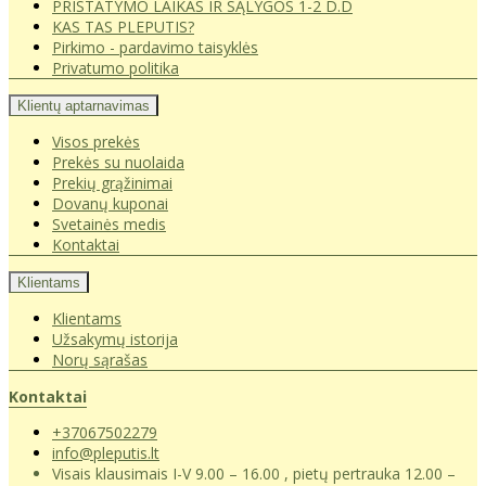
PRISTATYMO LAIKAS IR SĄLYGOS 1-2 D.D
KAS TAS PLEPUTIS?
Pirkimo - pardavimo taisyklės
Privatumo politika
Klientų aptarnavimas
Visos prekės
Prekės su nuolaida
Prekių grąžinimai
Dovanų kuponai
Svetainės medis
Kontaktai
Klientams
Klientams
Užsakymų istorija
Norų sąrašas
Kontaktai
+37067502279
info@pleputis.lt
Visais klausimais I-V 9.00 – 16.00 , pietų pertrauka 12.00 –