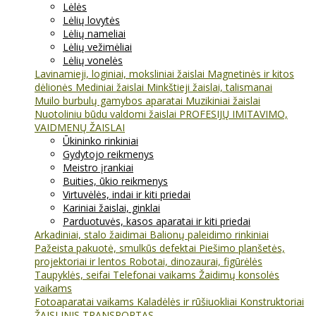
Lėlės
Lėlių lovytės
Lėlių nameliai
Lėlių vežimėliai
Lėlių vonelės
Lavinamieji, loginiai, moksliniai žaislai
Magnetinės ir kitos
dėlionės
Mediniai žaislai
Minkštieji žaislai, talismanai
Muilo burbulų gamybos aparatai
Muzikiniai žaislai
Nuotoliniu būdu valdomi žaislai
PROFESIJŲ IMITAVIMO,
VAIDMENŲ ŽAISLAI
Ūkininko rinkiniai
Gydytojo reikmenys
Meistro įrankiai
Buities, ūkio reikmenys
Virtuvėlės, indai ir kiti priedai
Kariniai žaislai, ginklai
Parduotuvės, kasos aparatai ir kiti priedai
Arkadiniai, stalo žaidimai
Balionų paleidimo rinkiniai
Pažeista pakuotė, smulkūs defektai
Piešimo planšetės,
projektoriai ir lentos
Robotai, dinozaurai, figūrėlės
Taupyklės, seifai
Telefonai vaikams
Žaidimų konsolės
vaikams
Fotoaparatai vaikams
Kaladėlės ir rūšiuokliai
Konstruktoriai
ŽAISLINIS TRANSPORTAS