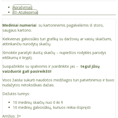
Aprašymas
(0) Atsiliepimai
Mediniai numeriai
su kartoninėmis pagalvėlėmis iš storo,
saugaus kartono.
Kiekvienas galvosūkis turi grafiką su daržovių ar vaisių skaičiumi,
atitinkančiu nurodytą skaičių.
Išmokite parašyti duotą skaičių – nupieštos rodyklės parodys
eiliškumą ir kryptį.
Susipažinkite su spalvomis ir įvardinkite jas –
tegul jūsų
vaizduotė gali pasireikšti!
Visos žaislui sukurti naudotos medžiagos turi patvirtinimus ir buvo
nudažytos netoksiškais dažais.
Dėžutės turinys:
10 medinių skaičių nuo 0 iki 9
10 medinių galvosūkių, kuriuos reikia išspręsti
Amžius: 3+