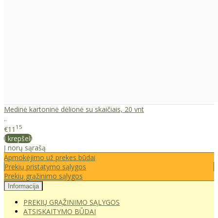
Medinė kartoninė dėlionė su skaičiais, 20 vnt
..
15
€11
Į krepšelį
Į norų sąrašą
Apmokėjimo už prekes būdai
Prekių pristatymo sąlygos
Prekių grąžinimo sąlygos
Informacija
PREKIŲ GRĄŽINIMO SĄLYGOS
ATSISKAITYMO BŪDAI