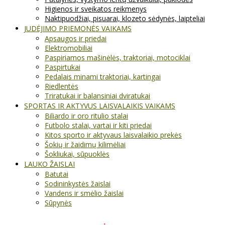
Higienos ir sveikatos reikmenys
Naktipuodžiai, pisuarai, klozeto sėdynės, laipteliai
JUDĖJIMO PRIEMONĖS VAIKAMS
Apsaugos ir priedai
Elektromobiliai
Paspiriamos mašinėlės, traktoriai, motociklai
Paspirtukai
Pedalais minami traktoriai, kartingai
Riedlentės
Triratukai ir balansiniai dviratukai
SPORTAS IR AKTYVUS LAISVALAIKIS VAIKAMS
Biliardo ir oro ritulio stalai
Futbolo stalai, vartai ir kiti priedai
Kitos sporto ir aktyvaus laisvalaikio prekės
Šokių ir žaidimų kilimėliai
Šokliukai, sūpuoklės
LAUKO ŽAISLAI
Batutai
Sodininkystės žaislai
Vandens ir smėlio žaislai
Sūpynės