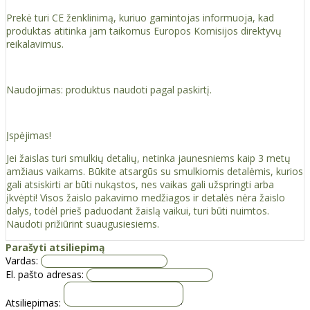
Prekė turi CE ženklinimą, kuriuo gamintojas informuoja, kad
produktas atitinka jam taikomus Europos Komisijos direktyvų
reikalavimus.
Naudojimas: produktus naudoti pagal paskirtį.
Įspėjimas!
Jei žaislas turi smulkių detalių, netinka jaunesniems kaip 3 metų
amžiaus vaikams. Būkite atsargūs su smulkiomis detalėmis, kurios
gali atsiskirti ar būti nukąstos, nes vaikas gali užspringti arba
įkvėpti! Visos žaislо pakavimo medžiagos ir detalės nėra žaislo
dalys, todėl prieš paduodant žaislą vaikui, turi būti nuimtos.
Naudoti prižiūrint suaugusiesiems.
Parašyti atsiliepimą
Vardas:
El. pašto adresas:
Atsiliepimas: