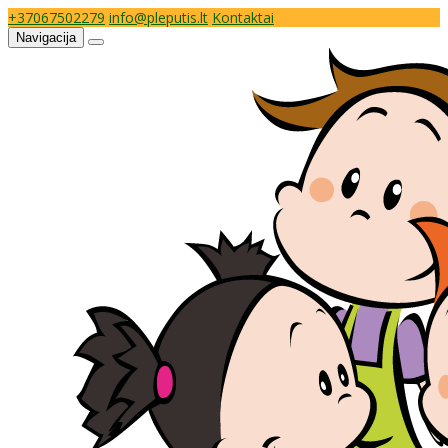
+37067502279
info@pleputis.lt
Kontaktai
Navigacija