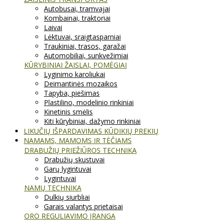
Autobusai, tramvajai
Kombainai, traktoriai
Laivai
Lėktuvai, sraigtasparniai
Traukiniai, trasos, garažai
Automobiliai, sunkvežimiai
KŪRYBINIAI ŽAISLAI, POMĖGIAI
Lyginimo karoliukai
Deimantinės mozaikos
Tapyba, piešimas
Plastilino, modelinio rinkiniai
Kinetinis smėlis
Kiti kūrybiniai, dažymo rinkiniai
LIKUČIŲ IŠPARDAVIMAS KŪDIKIŲ PREKIŲ
NAMAMS, MAMOMS IR TĖČIAMS
DRABUŽIŲ PRIEŽIŪROS TECHNIKA
Drabužių skustuvai
Garų lygintuvai
Lygintuvai
NAMŲ TECHNIKA
Dulkių siurbliai
Garais valantys prietaisai
ORO REGULIAVIMO ĮRANGA