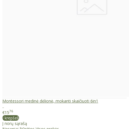
Montessori medinė dėlionė, mokanti skaičiuoti 6in1
..
76
€15
Į krepšelį
Į norų sąrašą
Neseniai žiūrėtos
Visos prekės