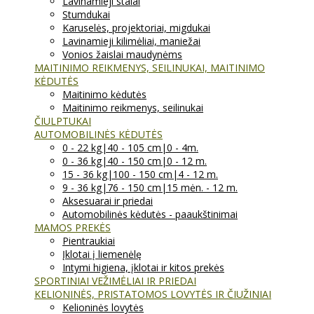
Lavinamieji stalai
Stumdukai
Karuselės, projektoriai, migdukai
Lavinamieji kilimėliai, maniežai
Vonios žaislai maudynėms
MAITINIMO REIKMENYS, SEILINUKAI, MAITINIMO
KĖDUTĖS
Maitinimo kėdutės
Maitinimo reikmenys, seilinukai
ČIULPTUKAI
AUTOMOBILINĖS KĖDUTĖS
0 - 22 kg|40 - 105 cm|0 - 4m.
0 - 36 kg|40 - 150 cm|0 - 12 m.
15 - 36 kg|100 - 150 cm|4 - 12 m.
9 - 36 kg|76 - 150 cm|15 mėn. - 12 m.
Aksesuarai ir priedai
Automobilinės kėdutės - paaukštinimai
MAMOS PREKĖS
Pientraukiai
Įklotai į liemenėlę
Intymi higiena, įklotai ir kitos prekės
SPORTINIAI VEŽIMĖLIAI IR PRIEDAI
KELIONINĖS, PRISTATOMOS LOVYTĖS IR ČIUŽINIAI
Kelioninės lovytės