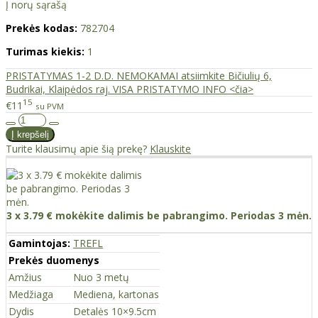
Į norų sąrašą
Prekės kodas:
782704
Turimas kiekis:
1
PRISTATYMAS 1-2 D.D. NEMOKAMAI atsiimkite Bičiulių 6,
Budrikai, Klaipėdos raj. VISA PRISTATYMO INFO <čia>
15
€11
su PVM
Turite klausimų apie šią prekę?
Klauskite
3 x 3.79 € mokėkite dalimis be pabrangimo. Periodas 3 mėn.
Gamintojas:
TREFL
Prekės duomenys
Amžius
Nuo 3 metų
Medžiaga
Mediena, kartonas
Dydis
Detalės 10×9.5cm