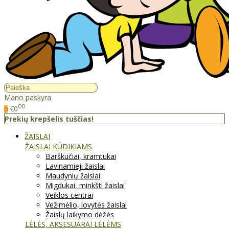
Mano paskyra
00
€0
0
Prekių krepšelis tuščias!
ŽAISLAI
ŽAISLAI KŪDIKIAMS
Barškučiai, kramtukai
Lavinamieji žaislai
Maudynių žaislai
Migdukai, minkšti žaislai
Veiklos centrai
Vežimėlio, lovytės žaislai
Žaislų laikymo dėžės
LĖLĖS, AKSESUARAI LĖLĖMS