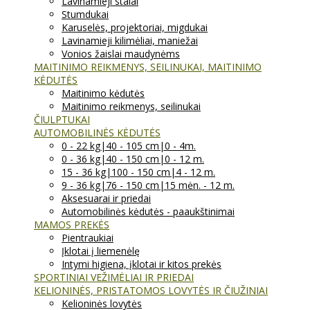
Lavinamieji stalai
Stumdukai
Karuselės, projektoriai, migdukai
Lavinamieji kilimėliai, maniežai
Vonios žaislai maudynėms
MAITINIMO REIKMENYS, SEILINUKAI, MAITINIMO
KĖDUTĖS
Maitinimo kėdutės
Maitinimo reikmenys, seilinukai
ČIULPTUKAI
AUTOMOBILINĖS KĖDUTĖS
0 - 22 kg|40 - 105 cm|0 - 4m.
0 - 36 kg|40 - 150 cm|0 - 12 m.
15 - 36 kg|100 - 150 cm|4 - 12 m.
9 - 36 kg|76 - 150 cm|15 mėn. - 12 m.
Aksesuarai ir priedai
Automobilinės kėdutės - paaukštinimai
MAMOS PREKĖS
Pientraukiai
Įklotai į liemenėlę
Intymi higiena, įklotai ir kitos prekės
SPORTINIAI VEŽIMĖLIAI IR PRIEDAI
KELIONINĖS, PRISTATOMOS LOVYTĖS IR ČIUŽINIAI
Kelioninės lovytės