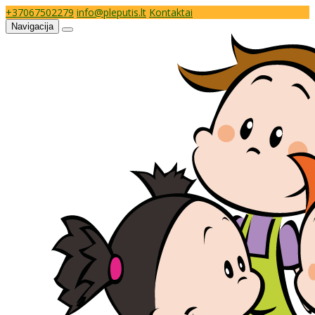
+37067502279
info@pleputis.lt
Kontaktai
Navigacija