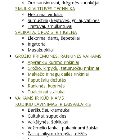
Oro sausintuvai, drėgmės surinkėjai
SMULKI VIRTUVĖS TECHNIKA
Elektriniai virduliai
Sumuštinių keptuvės, griliai, vaflinės
Trintuvai, smulkintuvai
SVEIKATA, GROŽIS IR HIGIENA
Elektriniai dantų šepetėliai
Irigatoriai
Masažuokliai
GROŽIO PRIEMONĖS, RANKINĖS VAIKAMS
Apyrankių kūrimo rinkiniai
Grožio, kirpyklų, tatuiruočių rinkiniai
Makiažo ir nagų dailės rinkiniai
Papuošalų dėžutės
Rankinės, kuprinės
Tualetiniai staliukai
VAIKAMS IR KŪDIKIAMS
KŪDIKIŲ LAVINIMAS IR LAISVALAIKIS
Barškučiai, kramtukai
Gultukai, supuoklės
Vaikštynės, šokliukai
Vežimėlio lankai, pakabinami žaislai
Žaislų laikymo krepšiai, dėžės