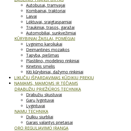
Autobusai, tramvajai
Kombainai, traktoriai
Laivai
Lėktuvai, sraigtasparniai
Traukiniai, trasos, garažai
Automobiliai, sunkvežimiai
KŪRYBINIAI ŽAISLAI, POMĖGIAI
Lyginimo karoliukai
Deimantinės mozaikos
Tapyba, piešimas
Plastilino, modelinio rinkiniai
Kinetinis smėlis
Kiti kūrybiniai, dažymo rinkiniai
LIKUČIŲ IŠPARDAVIMAS KŪDIKIŲ PREKIŲ
NAMAMS, MAMOMS IR TĖČIAMS
DRABUŽIŲ PRIEŽIŪROS TECHNIKA
Drabužių skustuvai
Garų lygintuvai
Lygintuvai
NAMŲ TECHNIKA
Dulkių siurbliai
Garais valantys prietaisai
ORO REGULIAVIMO ĮRANGA