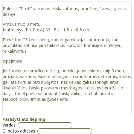
Polesie "Profi" varomas ekskavatorius, oranžinė, šviesa, garsas
dėžėje.
Amžius nuo 3 metų
Matmenys (P x P x A) 33 , 5 x 11,5 x 18,5 cm
Prekė turi CE ženklinimą, kuriuo gamintojas informuoja, kad
produktas atitinka jam taikomus Europos Komisijos direktyvų
reikalavimus.
Įspėjimas!
Jei žaislas turi smulkių detalių, netinka jaunesniems kaip 3 metų
amžiaus vaikams. Būkite atsargūs su smulkiomis detalėmis, kurios
gali atsiskirti ar būti nukąstos, nes vaikas gali užspringti arba
įkvėpti! Visos žaislо pakavimo medžiagos ir detalės nėra žaislo
dalys, todėl prieš paduodant žaislą vaikui, turi būti nuimtos.
Naudoti prižiūrint suaugusiesiems.
Parašyti atsiliepimą
Vardas:
El. pašto adresas: