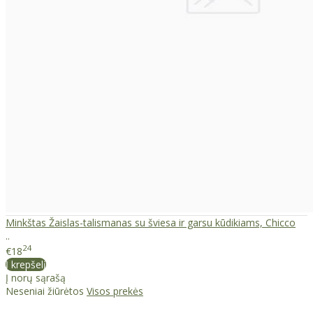
Minkštas Žaislas-talismanas su šviesa ir garsu kūdikiams, Chicco
..
24
€18
Į krepšelį
Į norų sąrašą
Neseniai žiūrėtos
Visos prekės