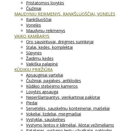
Pristatomos lovytės
Čiužiniai
MAUDYNIŲ REIKMENYS, RANKŠLUOŠČIAI, VONELĖS
Rankšluoščiai
Vonelės
Maudynių reikmenys
VAIKO KAMBARYS
Oro sausintuvai, drėgmės surinkėjai
Stalai, kėdės, komplektai
Sūpynės
Žaidimų kėdės
Vaikiška palapinė
KŪDIKIŲ PRIEŽIŪRA
Apsauginiai varteliai
Čiužiniai, pagalvės, antklodės
Kūdikio stebėjimo kameros
Lovytės apsauga
Neperšlampantys, vienkartiniai paklotai
Pledai
Servetėlės, sauskelnių konteineriai, maišeliai
Vokeliai, lizdeliai, miegmaišiai
Vystyklai, sauskelnės
Vystymo lentos ir kilimėliai, įklotai vežimėliams
Patalynės, vystymo lentų užvalkalai, paklodės