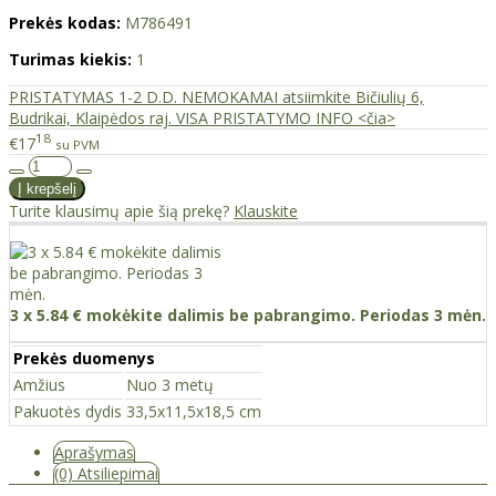
Prekės kodas:
M786491
Turimas kiekis:
1
PRISTATYMAS 1-2 D.D. NEMOKAMAI atsiimkite Bičiulių 6,
Budrikai, Klaipėdos raj. VISA PRISTATYMO INFO <čia>
18
€17
su PVM
Turite klausimų apie šią prekę?
Klauskite
3 x 5.84 € mokėkite dalimis be pabrangimo. Periodas 3 mėn.
Prekės duomenys
Amžius
Nuo 3 metų
Pakuotės dydis
33,5х11,5х18,5 cm
Aprašymas
(0) Atsiliepimai