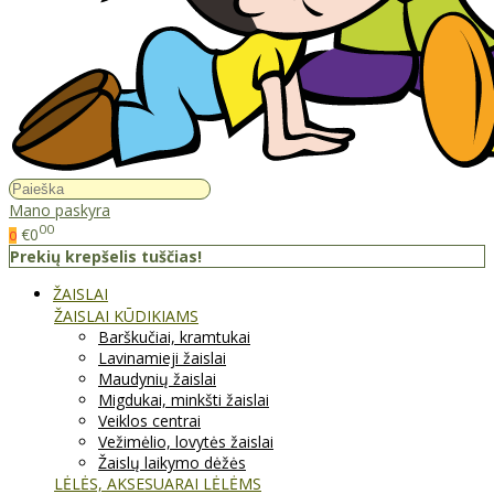
Mano paskyra
00
€0
0
Prekių krepšelis tuščias!
ŽAISLAI
ŽAISLAI KŪDIKIAMS
Barškučiai, kramtukai
Lavinamieji žaislai
Maudynių žaislai
Migdukai, minkšti žaislai
Veiklos centrai
Vežimėlio, lovytės žaislai
Žaislų laikymo dėžės
LĖLĖS, AKSESUARAI LĖLĖMS