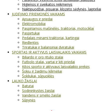
Higienos ir sveikatos reikmenys
Naktipuodžiai, pisuarai, klozeto sėdynės, laipteliai
JUDĖJIMO PRIEMONĖS VAIKAMS
Apsaugos ir priedai
Elektromobiliai
Paspiriamos mašinėlės, traktoriai, motociklai
Paspirtukai
Pedalais minami traktoriai, kartingai
Riedlentės
Triratukai ir balansiniai dviratukai
SPORTAS IR AKTYVUS LAISVALAIKIS VAIKAMS
Biliardo ir oro ritulio stalai
Futbolo stalai, vartai ir kiti priedai
Kitos sporto ir aktyvaus laisvalaikio prekės
Šokių ir žaidimų kilimėliai
Šokliukai, sūpuoklės
LAUKO ŽAISLAI
Batutai
Sodininkystės žaislai
Vandens ir smėlio žaislai
Sūpynės