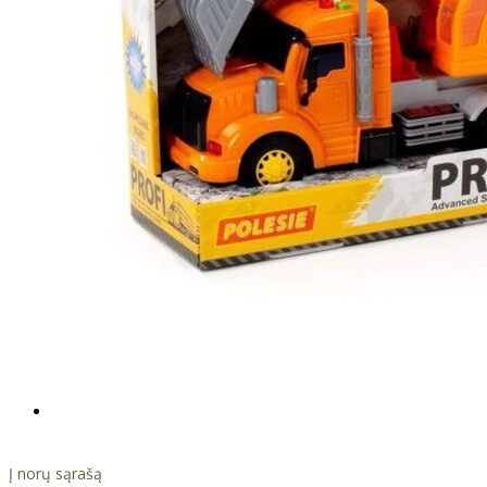
Į norų sąrašą