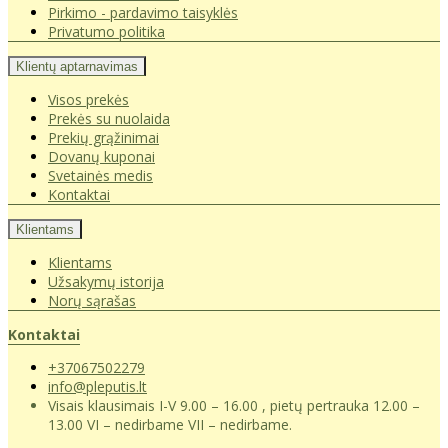
Pirkimo - pardavimo taisyklės
Privatumo politika
Klientų aptarnavimas
Visos prekės
Prekės su nuolaida
Prekių grąžinimai
Dovanų kuponai
Svetainės medis
Kontaktai
Klientams
Klientams
Užsakymų istorija
Norų sąrašas
Kontaktai
+37067502279
info@pleputis.lt
Visais klausimais I-V 9.00 – 16.00 , pietų pertrauka 12.00 –
13.00 VI – nedirbame VII – nedirbame.