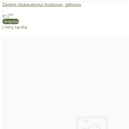
Žaislinis ekskavatorius krautuvas, geltonas
..
96
€12
Į krepšelį
Į norų sąrašą