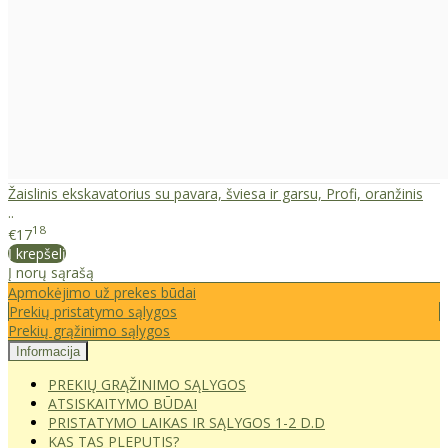
Žaislinis ekskavatorius su pavara, šviesa ir garsu, Profi, oranžinis
..
18
€17
Į krepšelį
Į norų sąrašą
Apmokėjimo už prekes būdai
Prekių pristatymo sąlygos
Prekių grąžinimo sąlygos
Informacija
PREKIŲ GRĄŽINIMO SĄLYGOS
ATSISKAITYMO BŪDAI
PRISTATYMO LAIKAS IR SĄLYGOS 1-2 D.D
KAS TAS PLEPUTIS?