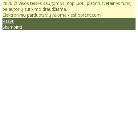
2026 © Visos teisės saugomos. Kopijuoti, platinti svetainės turinį
be autorių sutikimo draudžiama.
Elektroninių parduotuvių nuoma
-
eshoprent.com
Rašyti
Skambinti