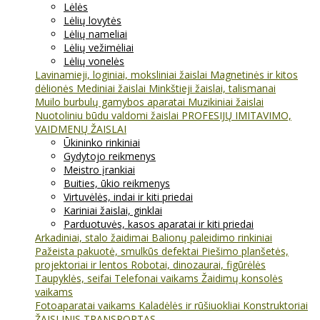
Lėlės
Lėlių lovytės
Lėlių nameliai
Lėlių vežimėliai
Lėlių vonelės
Lavinamieji, loginiai, moksliniai žaislai
Magnetinės ir kitos
dėlionės
Mediniai žaislai
Minkštieji žaislai, talismanai
Muilo burbulų gamybos aparatai
Muzikiniai žaislai
Nuotoliniu būdu valdomi žaislai
PROFESIJŲ IMITAVIMO,
VAIDMENŲ ŽAISLAI
Ūkininko rinkiniai
Gydytojo reikmenys
Meistro įrankiai
Buities, ūkio reikmenys
Virtuvėlės, indai ir kiti priedai
Kariniai žaislai, ginklai
Parduotuvės, kasos aparatai ir kiti priedai
Arkadiniai, stalo žaidimai
Balionų paleidimo rinkiniai
Pažeista pakuotė, smulkūs defektai
Piešimo planšetės,
projektoriai ir lentos
Robotai, dinozaurai, figūrėlės
Taupyklės, seifai
Telefonai vaikams
Žaidimų konsolės
vaikams
Fotoaparatai vaikams
Kaladėlės ir rūšiuokliai
Konstruktoriai
ŽAISLINIS TRANSPORTAS