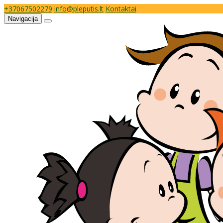
+37067502279
info@pleputis.lt
Kontaktai
Navigacija