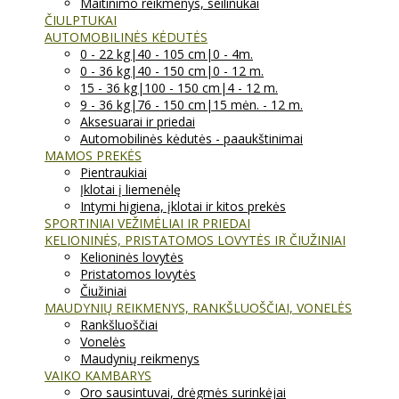
Maitinimo reikmenys, seilinukai
ČIULPTUKAI
AUTOMOBILINĖS KĖDUTĖS
0 - 22 kg|40 - 105 cm|0 - 4m.
0 - 36 kg|40 - 150 cm|0 - 12 m.
15 - 36 kg|100 - 150 cm|4 - 12 m.
9 - 36 kg|76 - 150 cm|15 mėn. - 12 m.
Aksesuarai ir priedai
Automobilinės kėdutės - paaukštinimai
MAMOS PREKĖS
Pientraukiai
Įklotai į liemenėlę
Intymi higiena, įklotai ir kitos prekės
SPORTINIAI VEŽIMĖLIAI IR PRIEDAI
KELIONINĖS, PRISTATOMOS LOVYTĖS IR ČIUŽINIAI
Kelioninės lovytės
Pristatomos lovytės
Čiužiniai
MAUDYNIŲ REIKMENYS, RANKŠLUOŠČIAI, VONELĖS
Rankšluoščiai
Vonelės
Maudynių reikmenys
VAIKO KAMBARYS
Oro sausintuvai, drėgmės surinkėjai