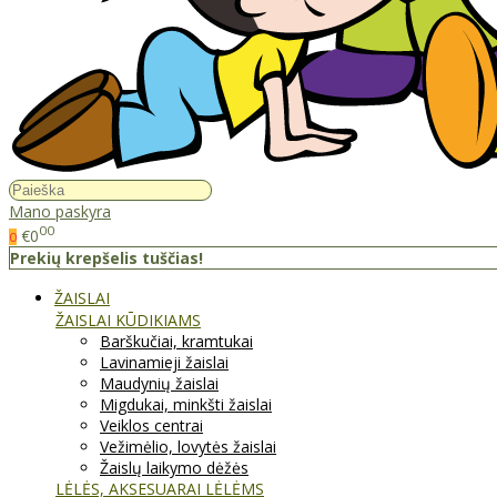
Mano paskyra
00
€0
0
Prekių krepšelis tuščias!
ŽAISLAI
ŽAISLAI KŪDIKIAMS
Barškučiai, kramtukai
Lavinamieji žaislai
Maudynių žaislai
Migdukai, minkšti žaislai
Veiklos centrai
Vežimėlio, lovytės žaislai
Žaislų laikymo dėžės
LĖLĖS, AKSESUARAI LĖLĖMS