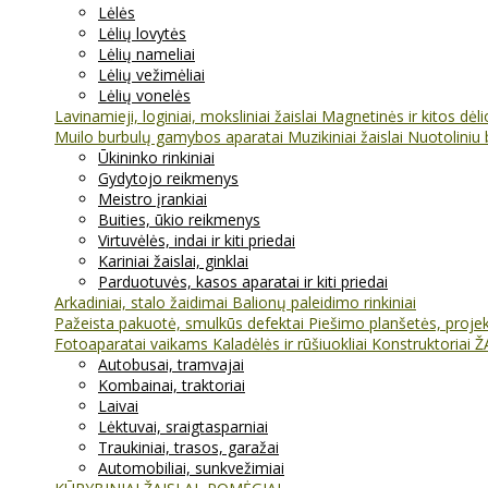
Lėlės
Lėlių lovytės
Lėlių nameliai
Lėlių vežimėliai
Lėlių vonelės
Lavinamieji, loginiai, moksliniai žaislai
Magnetinės ir kitos dėl
Muilo burbulų gamybos aparatai
Muzikiniai žaislai
Nuotoliniu 
Ūkininko rinkiniai
Gydytojo reikmenys
Meistro įrankiai
Buities, ūkio reikmenys
Virtuvėlės, indai ir kiti priedai
Kariniai žaislai, ginklai
Parduotuvės, kasos aparatai ir kiti priedai
Arkadiniai, stalo žaidimai
Balionų paleidimo rinkiniai
Pažeista pakuotė, smulkūs defektai
Piešimo planšetės, projekt
Fotoaparatai vaikams
Kaladėlės ir rūšiuokliai
Konstruktoriai
Ž
Autobusai, tramvajai
Kombainai, traktoriai
Laivai
Lėktuvai, sraigtasparniai
Traukiniai, trasos, garažai
Automobiliai, sunkvežimiai