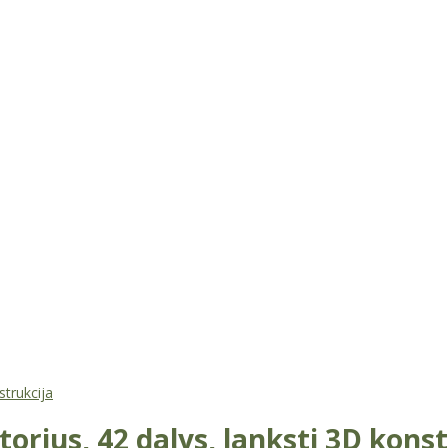
strukcija
rius, 42 dalys, lanksti 3D konst