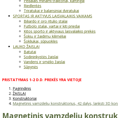
Pedalais minami traktoriai, kartingai
Riedlentės
Triratukai ir balansiniai dviratukai
SPORTAS IR AKTYVUS LAISVALAIKIS VAIKAMS
Biliardo ir oro ritulio stalai
Futbolo stalai, vartai ir kiti priedai
Kitos sporto ir aktyvaus laisvalaikio prekės
Šokių ir žaidimų kilimėliai
Šokliukai, sūpuoklės
LAUKO ŽAISLAI
Batutai
Sodininkystės žaislai
Vandens ir smėlio žaislai
Sūpynės
PRISTATYMAS
1-2
D
.
D
.
PREKĖS
YRA
VIETOJE
Pagrindinis
ŽAISLAI
Konstruktoriai
Magnetinis vamzdelių konstruktorius, 42 dalys, lanksti 3D kon
Magnetinis vamzdelių konstrukto