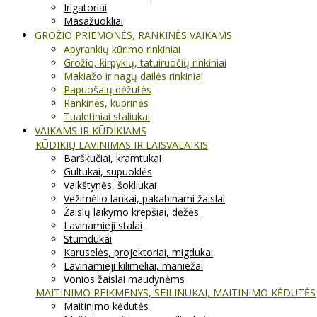
Irigatoriai
Masažuokliai
GROŽIO PRIEMONĖS, RANKINĖS VAIKAMS
Apyrankių kūrimo rinkiniai
Grožio, kirpyklų, tatuiruočių rinkiniai
Makiažo ir nagų dailės rinkiniai
Papuošalų dėžutės
Rankinės, kuprinės
Tualetiniai staliukai
VAIKAMS IR KŪDIKIAMS
KŪDIKIŲ LAVINIMAS IR LAISVALAIKIS
Barškučiai, kramtukai
Gultukai, supuoklės
Vaikštynės, šokliukai
Vežimėlio lankai, pakabinami žaislai
Žaislų laikymo krepšiai, dėžės
Lavinamieji stalai
Stumdukai
Karuselės, projektoriai, migdukai
Lavinamieji kilimėliai, maniežai
Vonios žaislai maudynėms
MAITINIMO REIKMENYS, SEILINUKAI, MAITINIMO KĖDUTĖS
Maitinimo kėdutės