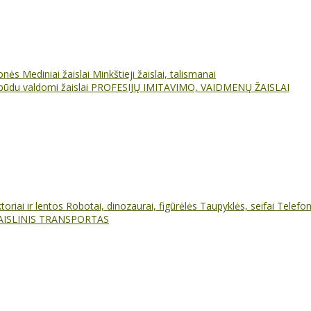
ionės
Mediniai žaislai
Minkštieji žaislai, talismanai
būdu valdomi žaislai
PROFESIJŲ IMITAVIMO, VAIDMENŲ ŽAISLAI
oriai ir lentos
Robotai, dinozaurai, figūrėlės
Taupyklės, seifai
Telefo
AISLINIS TRANSPORTAS