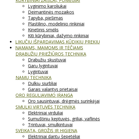
KŪRYBINIAI ŽAISLAI, POMĖGIAI
Lyginimo karoliukai
Deimantinės mozaikos
Tapyba, piešimas
Plastilino, modelinio rinkiniai
Kinetinis smėlis
Kiti kūrybiniai, dažymo rinkiniai
LIKUČIŲ IŠPARDAVIMAS KŪDIKIŲ PREKIŲ
NAMAMS, MAMOMS IR TĖČIAMS
DRABUŽIŲ PRIEŽIŪROS TECHNIKA
Drabužių skustuvai
Garų lygintuvai
Lygintuvai
NAMŲ TECHNIKA
Dulkių siurbliai
Garais valantys prietaisai
ORO REGULIAVIMO ĮRANGA
Oro sausintuvai, drėgmės surinkėjai
SMULKI VIRTUVĖS TECHNIKA
Elektriniai virduliai
Sumuštinių keptuvės, griliai, vaflinės
Trintuvai, smulkintuvai
SVEIKATA, GROŽIS IR HIGIENA
Elektriniai dantų šepetėliai