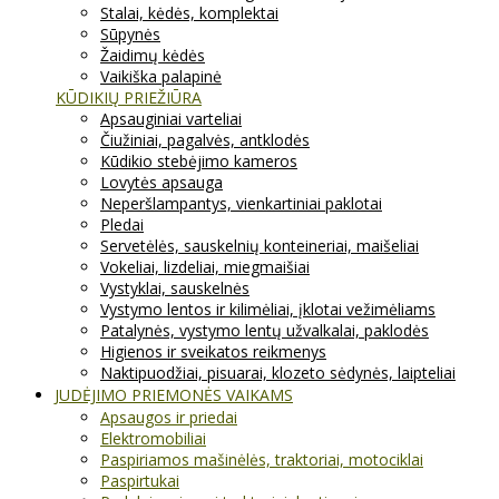
Stalai, kėdės, komplektai
Sūpynės
Žaidimų kėdės
Vaikiška palapinė
KŪDIKIŲ PRIEŽIŪRA
Apsauginiai varteliai
Čiužiniai, pagalvės, antklodės
Kūdikio stebėjimo kameros
Lovytės apsauga
Neperšlampantys, vienkartiniai paklotai
Pledai
Servetėlės, sauskelnių konteineriai, maišeliai
Vokeliai, lizdeliai, miegmaišiai
Vystyklai, sauskelnės
Vystymo lentos ir kilimėliai, įklotai vežimėliams
Patalynės, vystymo lentų užvalkalai, paklodės
Higienos ir sveikatos reikmenys
Naktipuodžiai, pisuarai, klozeto sėdynės, laipteliai
JUDĖJIMO PRIEMONĖS VAIKAMS
Apsaugos ir priedai
Elektromobiliai
Paspiriamos mašinėlės, traktoriai, motociklai
Paspirtukai