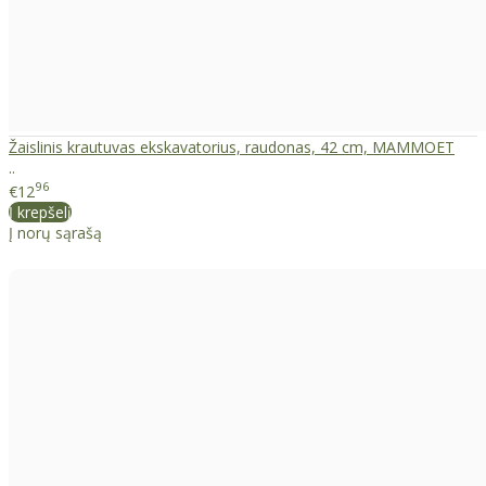
Žaislinis krautuvas ekskavatorius, raudonas, 42 cm, MAMMOET
..
96
€12
Į krepšelį
Į norų sąrašą