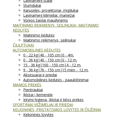
Lavinamieji stalai
Stumdukai
Karuselės, projektoriai, migdukai
Lavinamieji kilimėliai, maniežai
Vonios žaislai maudynėms
MAITINIMO REIKMENYS, SEILINUKAI, MAITINIMO
KĖDUTĖS
Maitinimo kėdutės
Maitinimo reikmenys, seilinukai
ČIULPTUKAI
AUTOMOBILINĖS KĖDUTĖS
0 - 22 kg|40 - 105 cm|0 - 4m.
0 - 36 kg|40 - 150 cm|0 - 12 m.
15 - 36 kg|100 - 150 cm|4 - 12 m.
9 - 36 kg|76 - 150 cm|15 mėn. - 12 m.
Aksesuarai ir priedai
Automobilinės kėdutės - paaukštinimai
MAMOS PREKĖS
Pientraukiai
Įklotai į liemenėlę
Intymi higiena, įklotai ir kitos prekės
SPORTINIAI VEŽIMĖLIAI IR PRIEDAI
KELIONINĖS, PRISTATOMOS LOVYTĖS IR ČIUŽINIAI
Kelioninės lovytės