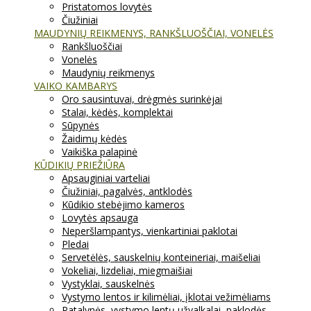
Pristatomos lovytės
Čiužiniai
MAUDYNIŲ REIKMENYS, RANKŠLUOŠČIAI, VONELĖS
Rankšluoščiai
Vonelės
Maudynių reikmenys
VAIKO KAMBARYS
Oro sausintuvai, drėgmės surinkėjai
Stalai, kėdės, komplektai
Sūpynės
Žaidimų kėdės
Vaikiška palapinė
KŪDIKIŲ PRIEŽIŪRA
Apsauginiai varteliai
Čiužiniai, pagalvės, antklodės
Kūdikio stebėjimo kameros
Lovytės apsauga
Neperšlampantys, vienkartiniai paklotai
Pledai
Servetėlės, sauskelnių konteineriai, maišeliai
Vokeliai, lizdeliai, miegmaišiai
Vystyklai, sauskelnės
Vystymo lentos ir kilimėliai, įklotai vežimėliams
Patalynės, vystymo lentų užvalkalai, paklodės