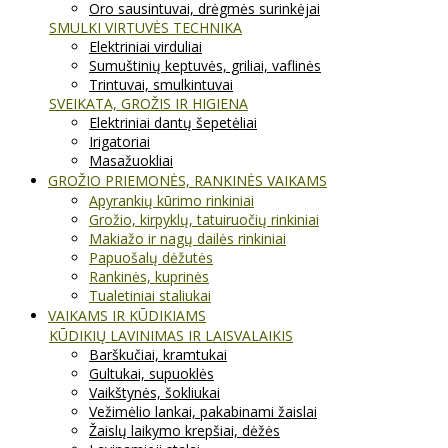
Oro sausintuvai, drėgmės surinkėjai
SMULKI VIRTUVĖS TECHNIKA
Elektriniai virduliai
Sumuštinių keptuvės, griliai, vaflinės
Trintuvai, smulkintuvai
SVEIKATA, GROŽIS IR HIGIENA
Elektriniai dantų šepetėliai
Irigatoriai
Masažuokliai
GROŽIO PRIEMONĖS, RANKINĖS VAIKAMS
Apyrankių kūrimo rinkiniai
Grožio, kirpyklų, tatuiruočių rinkiniai
Makiažo ir nagų dailės rinkiniai
Papuošalų dėžutės
Rankinės, kuprinės
Tualetiniai staliukai
VAIKAMS IR KŪDIKIAMS
KŪDIKIŲ LAVINIMAS IR LAISVALAIKIS
Barškučiai, kramtukai
Gultukai, supuoklės
Vaikštynės, šokliukai
Vežimėlio lankai, pakabinami žaislai
Žaislų laikymo krepšiai, dėžės