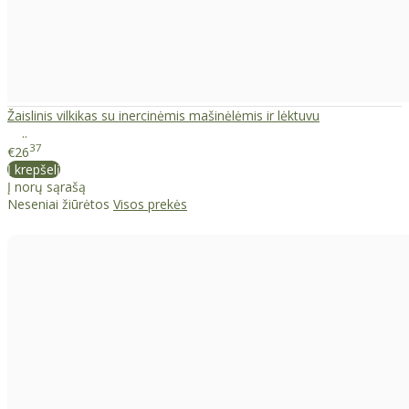
Žaislinis vilkikas su inercinėmis mašinėlėmis ir lėktuvu
..
37
€26
Į krepšelį
Į norų sąrašą
Neseniai žiūrėtos
Visos prekės