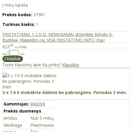
Į norų sąrašą
Prekės kodas:
37381
Turimas kiekis:
1
PRISTATYMAS 1-2 D.D. NEMOKAMAI atsiimkite Bičiulių 6,
Budrikai, Klaipėdos raj. VISA PRISTATYMO INFO <čia>
35
€22
su PVM
Turite klausimų apie šią prekę?
Klauskite
3 x 7.6 € mokėkite dalimis be pabrangimo. Periodas 3 mėn.
Gamintojas:
WADER
Prekės duomenys
Amžius
Nuo 3 metų
Medžiaga
Plastmasinis