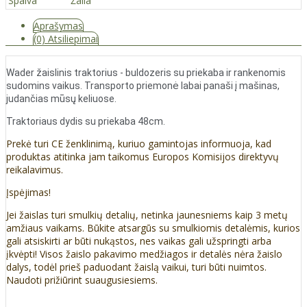
Spalva
Žalia
Aprašymas
(0) Atsiliepimai
Wader žaislinis traktorius - buldozeris su priekaba ir rankenomis
sudomins vaikus. Transporto priemonė labai panaši į mašinas,
judančias mūsų keliuose.
Traktoriaus dydis su priekaba 48cm.
Prekė turi CE ženklinimą, kuriuo gamintojas informuoja, kad
produktas atitinka jam taikomus Europos Komisijos direktyvų
reikalavimus.
Įspėjimas!
Jei žaislas turi smulkių detalių, netinka jaunesniems kaip 3 metų
amžiaus vaikams. Būkite atsargūs su smulkiomis detalėmis, kurios
gali atsiskirti ar būti nukąstos, nes vaikas gali užspringti arba
įkvėpti! Visos žaislо pakavimo medžiagos ir detalės nėra žaislo
dalys, todėl prieš paduodant žaislą vaikui, turi būti nuimtos.
Naudoti prižiūrint suaugusiesiems.