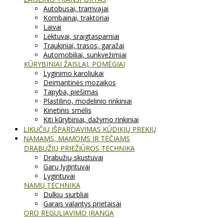
Autobusai, tramvajai
Kombainai, traktoriai
Laivai
Lėktuvai, sraigtasparniai
Traukiniai, trasos, garažai
Automobiliai, sunkvežimiai
KŪRYBINIAI ŽAISLAI, POMĖGIAI
Lyginimo karoliukai
Deimantinės mozaikos
Tapyba, piešimas
Plastilino, modelinio rinkiniai
Kinetinis smėlis
Kiti kūrybiniai, dažymo rinkiniai
LIKUČIŲ IŠPARDAVIMAS KŪDIKIŲ PREKIŲ
NAMAMS, MAMOMS IR TĖČIAMS
DRABUŽIŲ PRIEŽIŪROS TECHNIKA
Drabužių skustuvai
Garų lygintuvai
Lygintuvai
NAMŲ TECHNIKA
Dulkių siurbliai
Garais valantys prietaisai
ORO REGULIAVIMO ĮRANGA