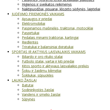
Higienos ir sveikatos reikmenys
Naktipuodžiai, pisuarai, klozeto sėdynės, laipteliai
JUDĖJIMO PRIEMONĖS VAIKAMS
Apsaugos ir priedai
Elektromobiliai
Paspiriamos mašinėlės, traktoriai, motociklai
Paspirtukai
Pedalais minami traktoriai, kartingai
Riedlentės
Triratukai ir balansiniai dviratukai
SPORTAS IR AKTYVUS LAISVALAIKIS VAIKAMS
Biliardo ir oro ritulio stalai
Futbolo stalai, vartai ir kiti priedai
Kitos sporto ir aktyvaus laisvalaikio prekės
Šokių ir žaidimų kilimėliai
Šokliukai, sūpuoklės
LAUKO ŽAISLAI
Batutai
Sodininkystės žaislai
Vandens ir smėlio žaislai
Sūpynės