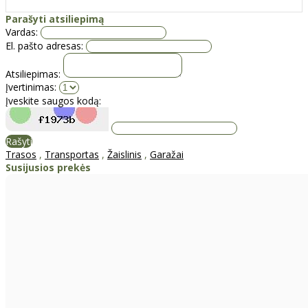
Parašyti atsiliepimą
Vardas:
El. pašto adresas:
Atsiliepimas:
Įvertinimas:
Įveskite saugos kodą:
Rašyti
Trasos
,
Transportas
,
Žaislinis
,
Garažai
Susijusios prekės