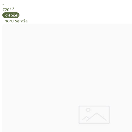
..
90
€20
Į krepšelį
Į norų sąrašą