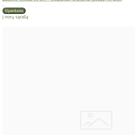
..
Į norų sąrašą