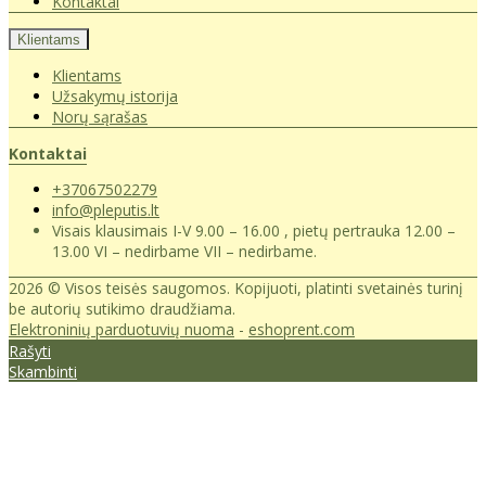
Kontaktai
Klientams
Klientams
Užsakymų istorija
Norų sąrašas
Kontaktai
+37067502279
info@pleputis.lt
Visais klausimais I-V 9.00 – 16.00 , pietų pertrauka 12.00 –
13.00 VI – nedirbame VII – nedirbame.
2026 © Visos teisės saugomos. Kopijuoti, platinti svetainės turinį
be autorių sutikimo draudžiama.
Elektroninių parduotuvių nuoma
-
eshoprent.com
Rašyti
Skambinti