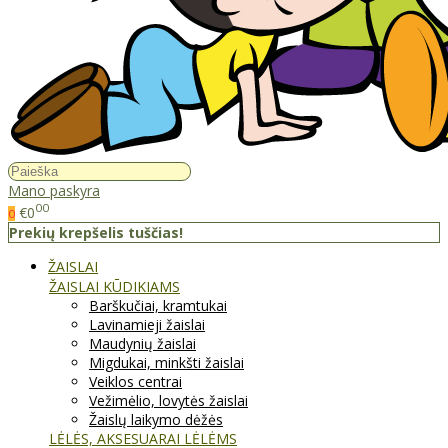
Mano paskyra
00
€0
0
Prekių krepšelis tuščias!
ŽAISLAI
ŽAISLAI KŪDIKIAMS
Barškučiai, kramtukai
Lavinamieji žaislai
Maudynių žaislai
Migdukai, minkšti žaislai
Veiklos centrai
Vežimėlio, lovytės žaislai
Žaislų laikymo dėžės
LĖLĖS, AKSESUARAI LĖLĖMS