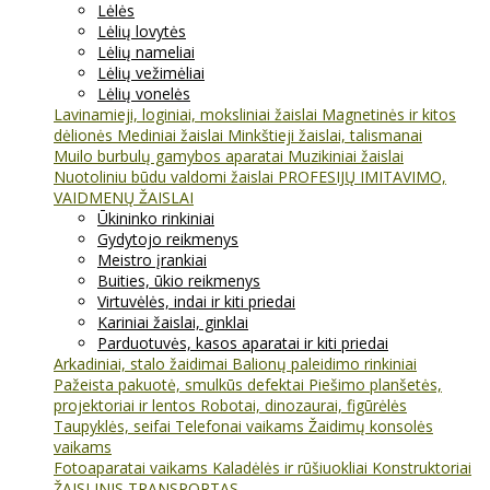
Lėlės
Lėlių lovytės
Lėlių nameliai
Lėlių vežimėliai
Lėlių vonelės
Lavinamieji, loginiai, moksliniai žaislai
Magnetinės ir kitos
dėlionės
Mediniai žaislai
Minkštieji žaislai, talismanai
Muilo burbulų gamybos aparatai
Muzikiniai žaislai
Nuotoliniu būdu valdomi žaislai
PROFESIJŲ IMITAVIMO,
VAIDMENŲ ŽAISLAI
Ūkininko rinkiniai
Gydytojo reikmenys
Meistro įrankiai
Buities, ūkio reikmenys
Virtuvėlės, indai ir kiti priedai
Kariniai žaislai, ginklai
Parduotuvės, kasos aparatai ir kiti priedai
Arkadiniai, stalo žaidimai
Balionų paleidimo rinkiniai
Pažeista pakuotė, smulkūs defektai
Piešimo planšetės,
projektoriai ir lentos
Robotai, dinozaurai, figūrėlės
Taupyklės, seifai
Telefonai vaikams
Žaidimų konsolės
vaikams
Fotoaparatai vaikams
Kaladėlės ir rūšiuokliai
Konstruktoriai
ŽAISLINIS TRANSPORTAS