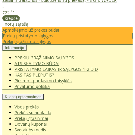
Žaislinis traktorius - buldozeris su priekaba, 48 cm, WADER
..
35
€22
Į krepšelį
Į norų sąrašą
Apmokėjimo už prekes būdai
Prekių pristatymo sąlygos
Prekių grąžinimo sąlygos
Informacija
PREKIŲ GRĄŽINIMO SĄLYGOS
ATSISKAITYMO BŪDAI
PRISTATYMO LAIKAS IR SĄLYGOS 1-2 D.D
KAS TAS PLEPUTIS?
Pirkimo - pardavimo taisyklės
Privatumo politika
Klientų aptarnavimas
Visos prekės
Prekės su nuolaida
Prekių grąžinimai
Dovanų kuponai
Svetainės medis