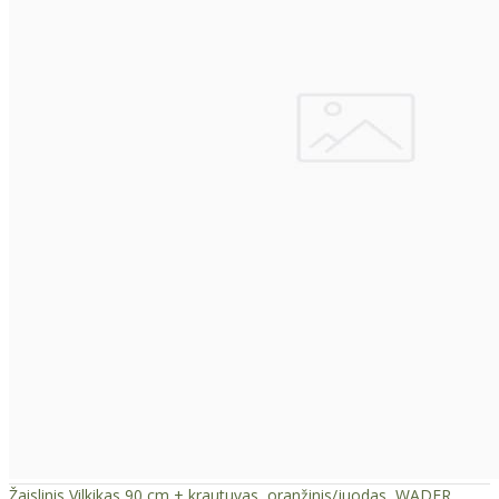
Žaislinis Vilkikas 90 cm + krautuvas, oranžinis/juodas, WADER