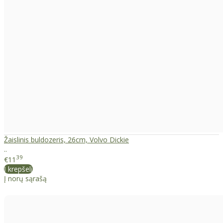
Žaislinis buldozeris, 26cm, Volvo Dickie
..
39
€11
Į krepšelį
Į norų sąrašą