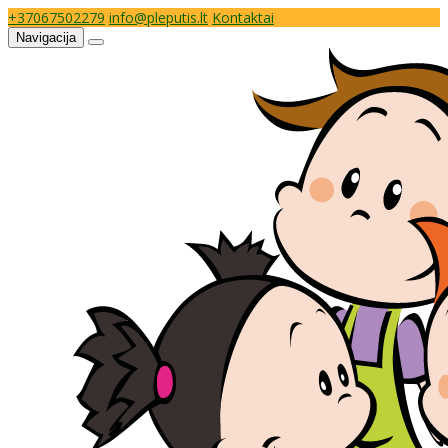
+37067502279
info@pleputis.lt
Kontaktai
Navigacija