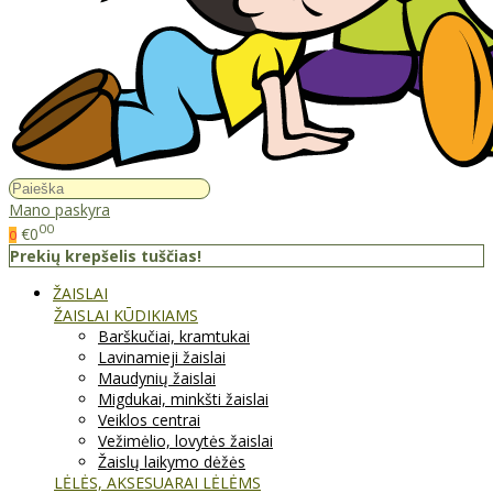
Mano paskyra
00
€0
0
Prekių krepšelis tuščias!
ŽAISLAI
ŽAISLAI KŪDIKIAMS
Barškučiai, kramtukai
Lavinamieji žaislai
Maudynių žaislai
Migdukai, minkšti žaislai
Veiklos centrai
Vežimėlio, lovytės žaislai
Žaislų laikymo dėžės
LĖLĖS, AKSESUARAI LĖLĖMS