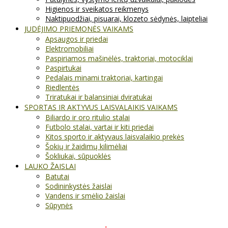
Higienos ir sveikatos reikmenys
Naktipuodžiai, pisuarai, klozeto sėdynės, laipteliai
JUDĖJIMO PRIEMONĖS VAIKAMS
Apsaugos ir priedai
Elektromobiliai
Paspiriamos mašinėlės, traktoriai, motociklai
Paspirtukai
Pedalais minami traktoriai, kartingai
Riedlentės
Triratukai ir balansiniai dviratukai
SPORTAS IR AKTYVUS LAISVALAIKIS VAIKAMS
Biliardo ir oro ritulio stalai
Futbolo stalai, vartai ir kiti priedai
Kitos sporto ir aktyvaus laisvalaikio prekės
Šokių ir žaidimų kilimėliai
Šokliukai, sūpuoklės
LAUKO ŽAISLAI
Batutai
Sodininkystės žaislai
Vandens ir smėlio žaislai
Sūpynės