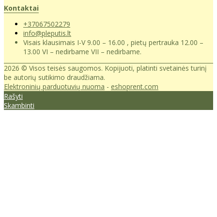
Kontaktai
+37067502279
info@pleputis.lt
Visais klausimais I-V 9.00 – 16.00 , pietų pertrauka 12.00 –
13.00 VI – nedirbame VII – nedirbame.
2026 © Visos teisės saugomos. Kopijuoti, platinti svetainės turinį
be autorių sutikimo draudžiama.
Elektroninių parduotuvių nuoma
-
eshoprent.com
Rašyti
Skambinti