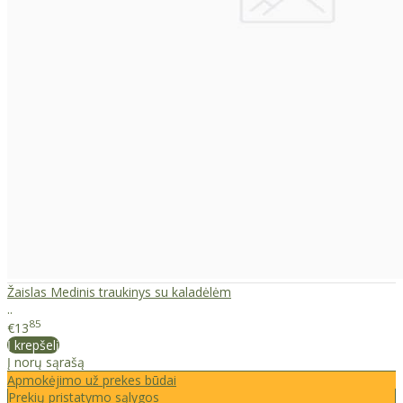
Žaislas Medinis traukinys su kaladėlėm
..
85
€13
Į krepšelį
Į norų sąrašą
Apmokėjimo už prekes būdai
Prekių pristatymo sąlygos