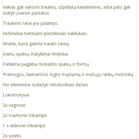
Vaikas gali vairuoti traukinį, užpildytą kaladėlėmis, arba pats gali
statyti įvairius pastatus.
Traukinio ratai yra judantys.
Vežimėliai tvirtinami plastikiniais kabliukais.
Virvelė, kuria galima traukti žaislą
Įvairių spalvų statybiniai blokeliai
Patikima pagalba mokantis spalvų ir formų
Pramogos, lavinančios loginį mąstymą ir mažųjų rankų motoriką
Visi elementai nudažyti netoksiškais dažais
Lokomotyvai
2x vagonas
2x mažesnis trikampis
1 x didesnis trikampis
2x volelis