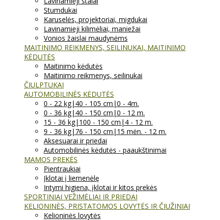
Lavinamieji stalai
Stumdukai
Karuselės, projektoriai, migdukai
Lavinamieji kilimėliai, maniežai
Vonios žaislai maudynėms
MAITINIMO REIKMENYS, SEILINUKAI, MAITINIMO
KĖDUTĖS
Maitinimo kėdutės
Maitinimo reikmenys, seilinukai
ČIULPTUKAI
AUTOMOBILINĖS KĖDUTĖS
0 - 22 kg|40 - 105 cm|0 - 4m.
0 - 36 kg|40 - 150 cm|0 - 12 m.
15 - 36 kg|100 - 150 cm|4 - 12 m.
9 - 36 kg|76 - 150 cm|15 mėn. - 12 m.
Aksesuarai ir priedai
Automobilinės kėdutės - paaukštinimai
MAMOS PREKĖS
Pientraukiai
Įklotai į liemenėlę
Intymi higiena, įklotai ir kitos prekės
SPORTINIAI VEŽIMĖLIAI IR PRIEDAI
KELIONINĖS, PRISTATOMOS LOVYTĖS IR ČIUŽINIAI
Kelioninės lovytės