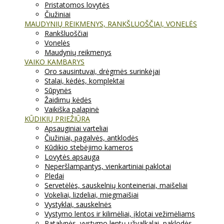
Pristatomos lovytės
Čiužiniai
MAUDYNIŲ REIKMENYS, RANKŠLUOŠČIAI, VONELĖS
Rankšluoščiai
Vonelės
Maudynių reikmenys
VAIKO KAMBARYS
Oro sausintuvai, drėgmės surinkėjai
Stalai, kėdės, komplektai
Sūpynės
Žaidimų kėdės
Vaikiška palapinė
KŪDIKIŲ PRIEŽIŪRA
Apsauginiai varteliai
Čiužiniai, pagalvės, antklodės
Kūdikio stebėjimo kameros
Lovytės apsauga
Neperšlampantys, vienkartiniai paklotai
Pledai
Servetėlės, sauskelnių konteineriai, maišeliai
Vokeliai, lizdeliai, miegmaišiai
Vystyklai, sauskelnės
Vystymo lentos ir kilimėliai, įklotai vežimėliams
Patalynės, vystymo lentų užvalkalai, paklodės