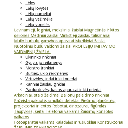
Lėlės
Lėlių lovytės
Lėlių nameliai
Lėlių vežimėliai
Lėlių vonelės
Lavinamieji, loginiai, moksliniai žaislai
Magnetinės ir kitos
dėlionės
Mediniai žaislai
Minkštieji žaislai, talismanai
Muilo burbulų gamybos aparatai
Muzikiniai žaislai
Nuotoliniu būdu valdomi žaislai
PROFESIJŲ IMITAVIMO,
VAIDMENŲ ŽAISLAI
Ūkininko rinkiniai
Gydytojo reikmenys
Meistro įrankiai
Buities, ūkio reikmenys
Virtuvėlės, indai ir kiti priedai
Kariniai žaislai, ginklai
Parduotuvės, kasos aparatai ir kiti priedai
Arkadiniai, stalo žaidimai
Balionų paleidimo rinkiniai
Pažeista pakuotė, smulkūs defektai
Piešimo planšetės,
projektoriai ir lentos
Robotai, dinozaurai, figūrėlės
Taupyklės, seifai
Telefonai vaikams
Žaidimų konsolės
vaikams
Fotoaparatai vaikams
Kaladėlės ir rūšiuokliai
Konstruktoriai
ŽAISLINIS TRANSPORTAS