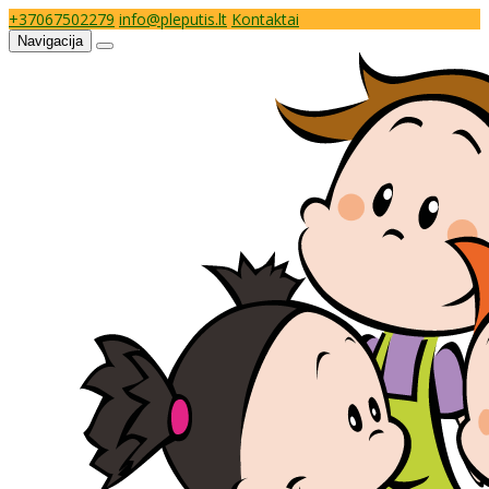
+37067502279
info@pleputis.lt
Kontaktai
Navigacija