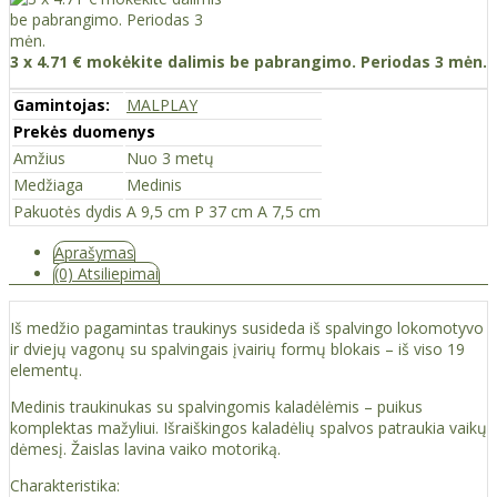
3 x 4.71 € mokėkite dalimis be pabrangimo. Periodas 3 mėn.
Gamintojas:
MALPLAY
Prekės duomenys
Amžius
Nuo 3 metų
Medžiaga
Medinis
Pakuotės dydis
A 9,5 cm P 37 cm A 7,5 cm
Aprašymas
(0) Atsiliepimai
Iš medžio pagamintas traukinys susideda iš spalvingo lokomotyvo
ir dviejų vagonų su spalvingais įvairių formų blokais – iš viso 19
elementų.
Medinis traukinukas su spalvingomis kaladėlėmis – puikus
komplektas mažyliui. Išraiškingos kaladėlių spalvos patraukia vaikų
dėmesį. Žaislas lavina vaiko motoriką.
Charakteristika: