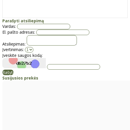
Parašyti atsiliepimą
Vardas:
El. pašto adresas:
Atsiliepimas:
Įvertinimas:
Įveskite saugos kodą:
Rašyti
Susijusios prekės