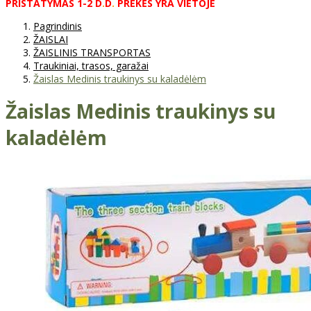
PRISTATYMAS
1-2
D
.
D
.
PREKĖS
YRA
VIETOJE
Pagrindinis
ŽAISLAI
ŽAISLINIS TRANSPORTAS
Traukiniai, trasos, garažai
Žaislas Medinis traukinys su kaladėlėm
Žaislas Medinis traukinys su
kaladėlėm