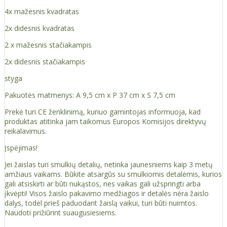
4x mažesnis kvadratas
2x didesnis kvadratas
2 x mažesnis stačiakampis
2x didesnis stačiakampis
styga
Pakuotės matmenys: A 9,5 cm x P 37 cm x S 7,5 cm
Prekė turi CE ženklinimą, kuriuo gamintojas informuoja, kad
produktas atitinka jam taikomus Europos Komisijos direktyvų
reikalavimus.
Įspėjimas!
Jei žaislas turi smulkių detalių, netinka jaunesniems kaip 3 metų
amžiaus vaikams. Būkite atsargūs su smulkiomis detalėmis, kurios
gali atsiskirti ar būti nukąstos, nes vaikas gali užspringti arba
įkvėpti! Visos žaislо pakavimo medžiagos ir detalės nėra žaislo
dalys, todėl prieš paduodant žaislą vaikui, turi būti nuimtos.
Naudoti prižiūrint suaugusiesiems.