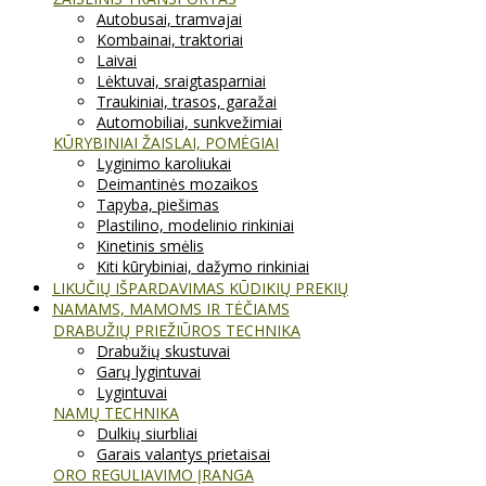
Autobusai, tramvajai
Kombainai, traktoriai
Laivai
Lėktuvai, sraigtasparniai
Traukiniai, trasos, garažai
Automobiliai, sunkvežimiai
KŪRYBINIAI ŽAISLAI, POMĖGIAI
Lyginimo karoliukai
Deimantinės mozaikos
Tapyba, piešimas
Plastilino, modelinio rinkiniai
Kinetinis smėlis
Kiti kūrybiniai, dažymo rinkiniai
LIKUČIŲ IŠPARDAVIMAS KŪDIKIŲ PREKIŲ
NAMAMS, MAMOMS IR TĖČIAMS
DRABUŽIŲ PRIEŽIŪROS TECHNIKA
Drabužių skustuvai
Garų lygintuvai
Lygintuvai
NAMŲ TECHNIKA
Dulkių siurbliai
Garais valantys prietaisai
ORO REGULIAVIMO ĮRANGA