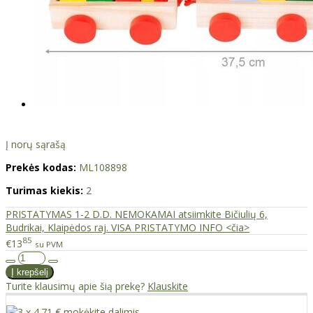
Į norų sąrašą
Prekės kodas:
ML108898
Turimas kiekis:
2
PRISTATYMAS 1-2 D.D. NEMOKAMAI atsiimkite Bičiulių 6,
Budrikai, Klaipėdos raj. VISA PRISTATYMO INFO <čia>
85
€13
su PVM
Turite klausimų apie šią prekę?
Klauskite