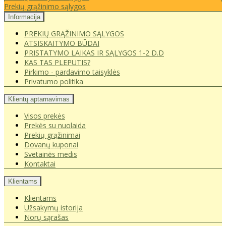
Prekių grąžinimo sąlygos
Informacija
PREKIŲ GRĄŽINIMO SĄLYGOS
ATSISKAITYMO BŪDAI
PRISTATYMO LAIKAS IR SĄLYGOS 1-2 D.D
KAS TAS PLEPUTIS?
Pirkimo - pardavimo taisyklės
Privatumo politika
Klientų aptarnavimas
Visos prekės
Prekės su nuolaida
Prekių grąžinimai
Dovanų kuponai
Svetainės medis
Kontaktai
Klientams
Klientams
Užsakymų istorija
Norų sąrašas