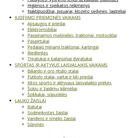
Higienos ir sveikatos reikmenys
Naktipuodžiai, pisuarai, klozeto sėdynės, laipteliai
JUDĖJIMO PRIEMONĖS VAIKAMS
Apsaugos ir priedai
Elektromobiliai
Paspiriamos mašinėlės, traktoriai, motociklai
Paspirtukai
Pedalais minami traktoriai, kartingai
Riedlentės
Triratukai ir balansiniai dviratukai
SPORTAS IR AKTYVUS LAISVALAIKIS VAIKAMS
Biliardo ir oro ritulio stalai
Futbolo stalai, vartai ir kiti priedai
Kitos sporto ir aktyvaus laisvalaikio prekės
Šokių ir žaidimų kilimėliai
Šokliukai, sūpuoklės
LAUKO ŽAISLAI
Batutai
Sodininkystės žaislai
Vandens ir smėlio žaislai
Sūpynės