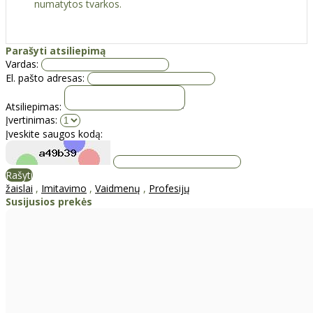
numatytos tvarkos.
Parašyti atsiliepimą
Vardas:
El. pašto adresas:
Atsiliepimas:
Įvertinimas:
Įveskite saugos kodą:
Rašyti
žaislai
,
Imitavimo
,
Vaidmenų
,
Profesijų
Susijusios prekės