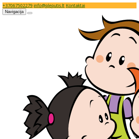
+37067502279
info@pleputis.lt
Kontaktai
Navigacija