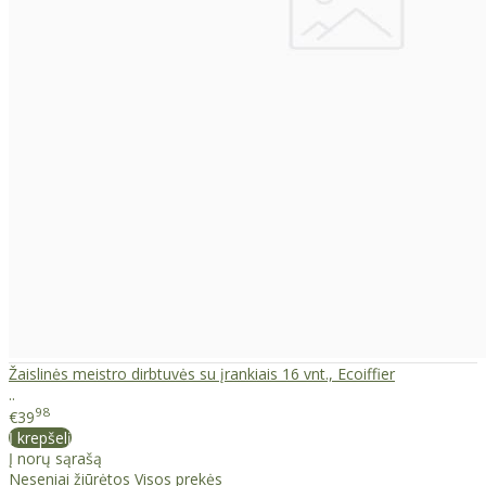
Žaislinės meistro dirbtuvės su įrankiais 16 vnt., Ecoiffier
..
98
€39
Į krepšelį
Į norų sąrašą
Neseniai žiūrėtos
Visos prekės