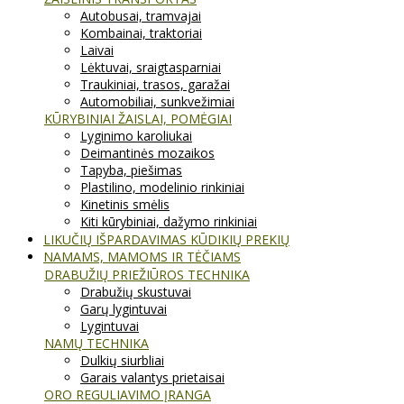
Autobusai, tramvajai
Kombainai, traktoriai
Laivai
Lėktuvai, sraigtasparniai
Traukiniai, trasos, garažai
Automobiliai, sunkvežimiai
KŪRYBINIAI ŽAISLAI, POMĖGIAI
Lyginimo karoliukai
Deimantinės mozaikos
Tapyba, piešimas
Plastilino, modelinio rinkiniai
Kinetinis smėlis
Kiti kūrybiniai, dažymo rinkiniai
LIKUČIŲ IŠPARDAVIMAS KŪDIKIŲ PREKIŲ
NAMAMS, MAMOMS IR TĖČIAMS
DRABUŽIŲ PRIEŽIŪROS TECHNIKA
Drabužių skustuvai
Garų lygintuvai
Lygintuvai
NAMŲ TECHNIKA
Dulkių siurbliai
Garais valantys prietaisai
ORO REGULIAVIMO ĮRANGA