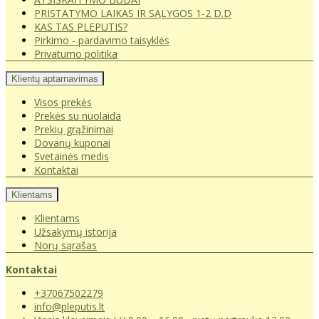
PRISTATYMO LAIKAS IR SĄLYGOS 1-2 D.D
KAS TAS PLEPUTIS?
Pirkimo - pardavimo taisyklės
Privatumo politika
Klientų aptarnavimas
Visos prekės
Prekės su nuolaida
Prekių grąžinimai
Dovanų kuponai
Svetainės medis
Kontaktai
Klientams
Klientams
Užsakymų istorija
Norų sąrašas
Kontaktai
+37067502279
info@pleputis.lt