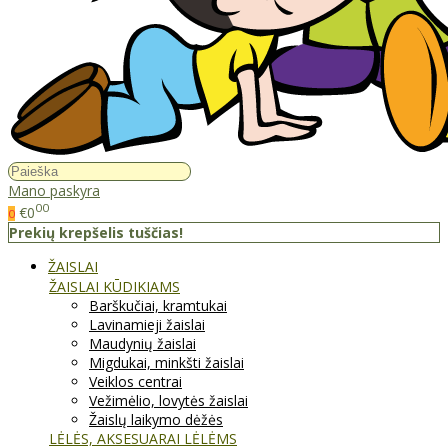
Mano paskyra
00
€0
0
Prekių krepšelis tuščias!
ŽAISLAI
ŽAISLAI KŪDIKIAMS
Barškučiai, kramtukai
Lavinamieji žaislai
Maudynių žaislai
Migdukai, minkšti žaislai
Veiklos centrai
Vežimėlio, lovytės žaislai
Žaislų laikymo dėžės
LĖLĖS, AKSESUARAI LĖLĖMS