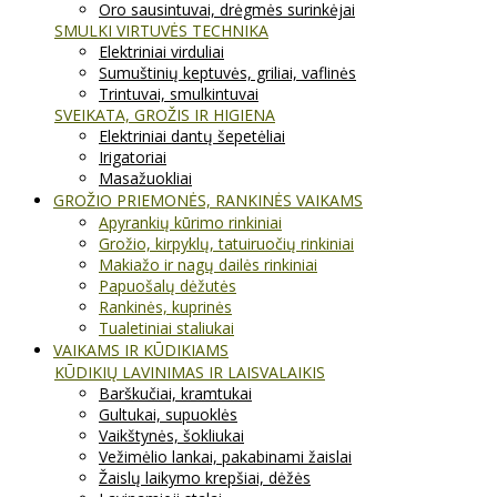
Oro sausintuvai, drėgmės surinkėjai
SMULKI VIRTUVĖS TECHNIKA
Elektriniai virduliai
Sumuštinių keptuvės, griliai, vaflinės
Trintuvai, smulkintuvai
SVEIKATA, GROŽIS IR HIGIENA
Elektriniai dantų šepetėliai
Irigatoriai
Masažuokliai
GROŽIO PRIEMONĖS, RANKINĖS VAIKAMS
Apyrankių kūrimo rinkiniai
Grožio, kirpyklų, tatuiruočių rinkiniai
Makiažo ir nagų dailės rinkiniai
Papuošalų dėžutės
Rankinės, kuprinės
Tualetiniai staliukai
VAIKAMS IR KŪDIKIAMS
KŪDIKIŲ LAVINIMAS IR LAISVALAIKIS
Barškučiai, kramtukai
Gultukai, supuoklės
Vaikštynės, šokliukai
Vežimėlio lankai, pakabinami žaislai
Žaislų laikymo krepšiai, dėžės