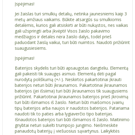
Įspėjimas!
Jei žaislas turi smulkių detalių, netinka jaunesniems kaip 3
metų amžiaus vaikams. Būkite atsargūs su smulkiomis
detalėmis, kurios gali atsiskirti ar būti nukąstos, nes vaikas
gali užspringti arba įkvėpti! Visos žaislо pakavimo
medžiagos ir detalės nėra žaislo dalys, todėl prieš
paduodant žaislą vaikui, turi būti nuimtos. Naudoti prižiūrint
suaugusiesiems.
Įspėjimas!
Baterijos skydelis turi būti apsaugotas dangteliu. Elementą
gali pakeisti tik suaugęs asmuo. Elementą dėti pagal
nurodytą poliškumą (+/-). Neskirtos pakartotinai įkrauti
baterijos neturi būti įkraunamos. Pakartotinai įkraunamos
baterijos (jei išsiima) turi būti įkraunamos tik suaugusiems
prižiūrint. Pakartotinai įkraunamos baterijos prieš įkrovimą
turi būti išimamos iš žaislo. Neturi būti maišomos įvairių
tipų baterijos arba naujos ir naudotos baterijos. Patariama
naudoti tik to paties arba lygiaverčio tipo baterijas.
Išnaudotos baterijos turi būti išimamos iš žaislo. Maitinimo
gnybtai neturi sukelti trumpojo jungimo. Neišmeskite
panaudotų baterijų į viešuosius sąvartynus. Laikykitės