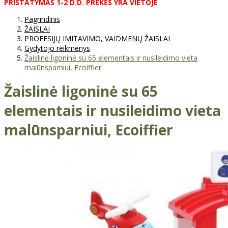
PRISTATYMAS
1-2
D
.
D
.
PREKĖS
YRA
VIETOJE
Pagrindinis
ŽAISLAI
PROFESIJŲ IMITAVIMO, VAIDMENŲ ŽAISLAI
Gydytojo reikmenys
Žaislinė ligoninė su 65 elementais ir nusileidimo vieta
malūnsparniui, Ecoiffier
Žaislinė ligoninė su 65
elementais ir nusileidimo vieta
malūnsparniui, Ecoiffier