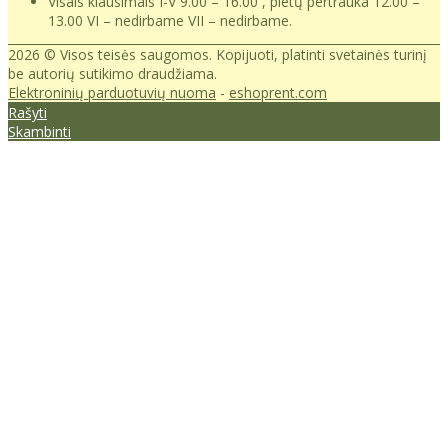
Visais klausimais I-V 9.00 – 16.00 , pietų pertrauka 12.00 –
13.00 VI – nedirbame VII – nedirbame.
2026 © Visos teisės saugomos. Kopijuoti, platinti svetainės turinį
be autorių sutikimo draudžiama.
Elektroninių parduotuvių nuoma
-
eshoprent.com
Rašyti
Skambinti