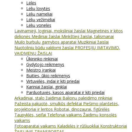
Lėlės
Lėlių lovytės
Lėlių nameliai
Lėlių vežimėliai
Lėlių vonelės
Lavinamieji, loginiai, moksliniai žaislai
Magnetinės ir kitos
dėlionės
Mediniai žaislai
Minkštieji žaislai, talismanai
Muilo burbulų gamybos aparatai
Muzikiniai žaislai
Nuotoliniu būdu valdomi žaislai
PROFESIJŲ IMITAVIMO,
VAIDMENŲ ŽAISLAI
Ūkininko rinkiniai
Gydytojo reikmenys
Meistro įrankiai
Buities, ūkio reikmenys
Virtuvėlės, indai ir kiti priedai
Kariniai žaislai, ginklai
Parduotuvės, kasos aparatai ir kiti priedai
Arkadiniai, stalo žaidimai
Balionų paleidimo rinkiniai
Pažeista pakuotė, smulkūs defektai
Piešimo planšetės,
projektoriai ir lentos
Robotai, dinozaurai, figūrėlės
Taupyklės, seifai
Telefonai vaikams
Žaidimų konsolės
vaikams
Fotoaparatai vaikams
Kaladėlės ir rūšiuokliai
Konstruktoriai
ŽAISLINIS TRANSPORTAS