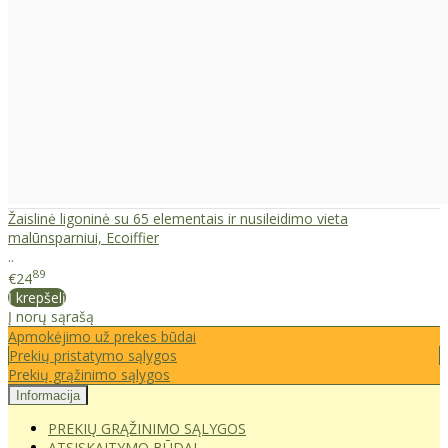
Žaislinė ligoninė su 65 elementais ir nusileidimo vieta
malūnsparniui, Ecoiffier
..
89
€24
Į krepšelį
Į norų sąrašą
Apmokėjimo už prekes būdai
Prekių pristatymo sąlygos
Prekių grąžinimo sąlygos
Informacija
PREKIŲ GRĄŽINIMO SĄLYGOS
ATSISKAITYMO BŪDAI