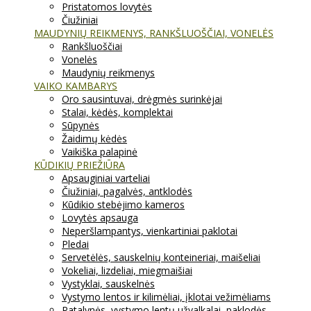
Pristatomos lovytės
Čiužiniai
MAUDYNIŲ REIKMENYS, RANKŠLUOŠČIAI, VONELĖS
Rankšluoščiai
Vonelės
Maudynių reikmenys
VAIKO KAMBARYS
Oro sausintuvai, drėgmės surinkėjai
Stalai, kėdės, komplektai
Sūpynės
Žaidimų kėdės
Vaikiška palapinė
KŪDIKIŲ PRIEŽIŪRA
Apsauginiai varteliai
Čiužiniai, pagalvės, antklodės
Kūdikio stebėjimo kameros
Lovytės apsauga
Neperšlampantys, vienkartiniai paklotai
Pledai
Servetėlės, sauskelnių konteineriai, maišeliai
Vokeliai, lizdeliai, miegmaišiai
Vystyklai, sauskelnės
Vystymo lentos ir kilimėliai, įklotai vežimėliams
Patalynės, vystymo lentų užvalkalai, paklodės