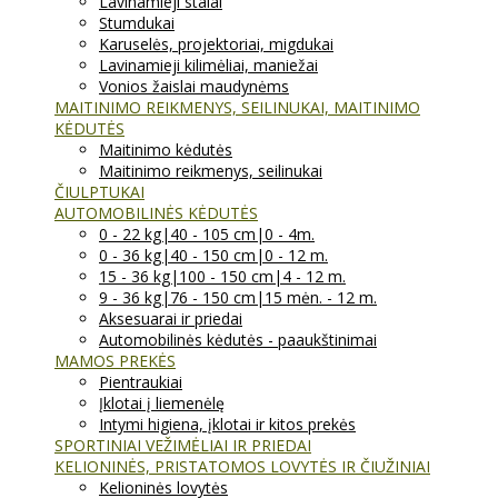
Lavinamieji stalai
Stumdukai
Karuselės, projektoriai, migdukai
Lavinamieji kilimėliai, maniežai
Vonios žaislai maudynėms
MAITINIMO REIKMENYS, SEILINUKAI, MAITINIMO
KĖDUTĖS
Maitinimo kėdutės
Maitinimo reikmenys, seilinukai
ČIULPTUKAI
AUTOMOBILINĖS KĖDUTĖS
0 - 22 kg|40 - 105 cm|0 - 4m.
0 - 36 kg|40 - 150 cm|0 - 12 m.
15 - 36 kg|100 - 150 cm|4 - 12 m.
9 - 36 kg|76 - 150 cm|15 mėn. - 12 m.
Aksesuarai ir priedai
Automobilinės kėdutės - paaukštinimai
MAMOS PREKĖS
Pientraukiai
Įklotai į liemenėlę
Intymi higiena, įklotai ir kitos prekės
SPORTINIAI VEŽIMĖLIAI IR PRIEDAI
KELIONINĖS, PRISTATOMOS LOVYTĖS IR ČIUŽINIAI
Kelioninės lovytės