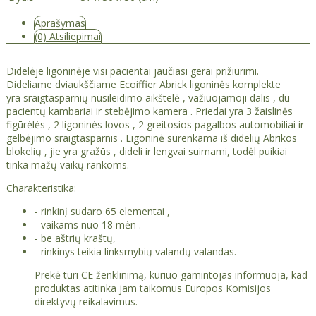
Aprašymas
(0) Atsiliepimai
Didelėje ligoninėje visi pacientai jaučiasi gerai prižiūrimi.
Dideliame dviaukščiame Ecoiffier Abrick ligoninės komplekte
yra sraigtasparnių nusileidimo aikštelė , važiuojamoji dalis , du
pacientų kambariai ir stebėjimo kamera . Priedai yra 3 žaislinės
figūrėlės , 2 ligoninės lovos , 2 greitosios pagalbos automobiliai ir
gelbėjimo sraigtasparnis . Ligoninė surenkama iš didelių Abrikos
blokelių , jie yra gražūs , dideli ir lengvai suimami, todėl puikiai
tinka mažų vaikų rankoms.
Charakteristika:
- rinkinį sudaro 65 elementai ,
- vaikams nuo 18 mėn .
- be aštrių kraštų,
- rinkinys teikia linksmybių valandų valandas.
Prekė turi CE ženklinimą, kuriuo gamintojas informuoja, kad
produktas atitinka jam taikomus Europos Komisijos
direktyvų reikalavimus.