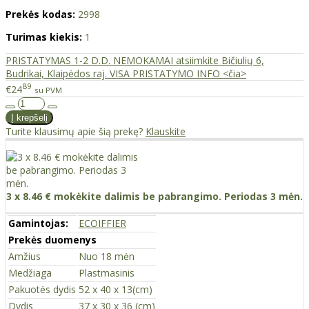
Prekės kodas:
2998
Turimas kiekis:
1
PRISTATYMAS 1-2 D.D. NEMOKAMAI atsiimkite Bičiulių 6,
Budrikai, Klaipėdos raj. VISA PRISTATYMO INFO <čia>
89
€24
su PVM
Turite klausimų apie šią prekę?
Klauskite
3 x 8.46 € mokėkite dalimis be pabrangimo. Periodas 3 mėn.
Gamintojas:
ECOIFFIER
Prekės duomenys
Amžius
Nuo 18 mėn
Medžiaga
Plastmasinis
Pakuotės dydis
52 x 40 x 13(cm)
Dydis
37 x 30 x 36 (cm)