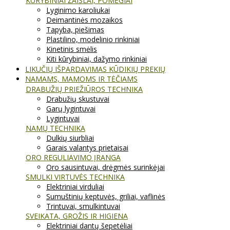
KŪRYBINIAI ŽAISLAI, POMĖGIAI
Lyginimo karoliukai
Deimantinės mozaikos
Tapyba, piešimas
Plastilino, modelinio rinkiniai
Kinetinis smėlis
Kiti kūrybiniai, dažymo rinkiniai
LIKUČIŲ IŠPARDAVIMAS KŪDIKIŲ PREKIŲ
NAMAMS, MAMOMS IR TĖČIAMS
DRABUŽIŲ PRIEŽIŪROS TECHNIKA
Drabužių skustuvai
Garų lygintuvai
Lygintuvai
NAMŲ TECHNIKA
Dulkių siurbliai
Garais valantys prietaisai
ORO REGULIAVIMO ĮRANGA
Oro sausintuvai, drėgmės surinkėjai
SMULKI VIRTUVĖS TECHNIKA
Elektriniai virduliai
Sumuštinių keptuvės, griliai, vaflinės
Trintuvai, smulkintuvai
SVEIKATA, GROŽIS IR HIGIENA
Elektriniai dantų šepetėliai