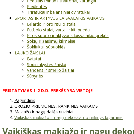
Pedalais minami traktoriai, kartingai
Riedlentės
Triratukai ir balansiniai dviratukai
SPORTAS IR AKTYVUS LAISVALAIKIS VAIKAMS
Biliardo ir oro ritulio stalai
Futbolo stalai, vartai ir kiti priedai
Kitos sporto ir aktyvaus laisvalaikio prekės
Šokių ir žaidimų kilimėliai
Šokliukai, sūpuoklės
LAUKO ŽAISLAI
Batutai
Sodininkystės žaislai
Vandens ir smėlio žaislai
Sūpynės
PRISTATYMAS
1-2
D
.
D
.
PREKĖS
YRA
VIETOJE
Pagrindinis
GROŽIO PRIEMONĖS, RANKINĖS VAIKAMS
Makiažo ir nagų dailės rinkiniai
Vaikiškas makiažo ir nagų dekoravimo rinkinys lagamine
Vaikiškas makiažo ir nagų deko