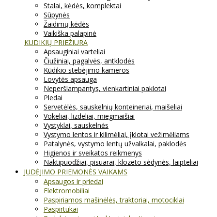
Stalai, kėdės, komplektai
Sūpynės
Žaidimų kėdės
Vaikiška palapinė
KŪDIKIŲ PRIEŽIŪRA
Apsauginiai varteliai
Čiužiniai, pagalvės, antklodės
Kūdikio stebėjimo kameros
Lovytės apsauga
Neperšlampantys, vienkartiniai paklotai
Pledai
Servetėlės, sauskelnių konteineriai, maišeliai
Vokeliai, lizdeliai, miegmaišiai
Vystyklai, sauskelnės
Vystymo lentos ir kilimėliai, įklotai vežimėliams
Patalynės, vystymo lentų užvalkalai, paklodės
Higienos ir sveikatos reikmenys
Naktipuodžiai, pisuarai, klozeto sėdynės, laipteliai
JUDĖJIMO PRIEMONĖS VAIKAMS
Apsaugos ir priedai
Elektromobiliai
Paspiriamos mašinėlės, traktoriai, motociklai
Paspirtukai