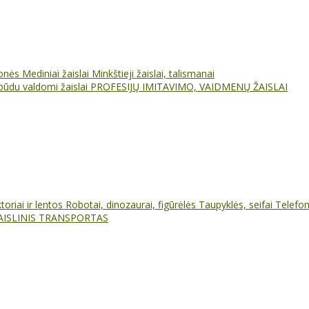
ionės
Mediniai žaislai
Minkštieji žaislai, talismanai
būdu valdomi žaislai
PROFESIJŲ IMITAVIMO, VAIDMENŲ ŽAISLAI
oriai ir lentos
Robotai, dinozaurai, figūrėlės
Taupyklės, seifai
Telefo
AISLINIS TRANSPORTAS