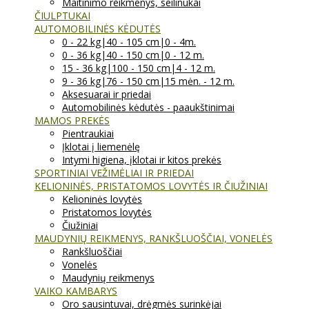
Maitinimo reikmenys, seilinukai
ČIULPTUKAI
AUTOMOBILINĖS KĖDUTĖS
0 - 22 kg|40 - 105 cm|0 - 4m.
0 - 36 kg|40 - 150 cm|0 - 12 m.
15 - 36 kg|100 - 150 cm|4 - 12 m.
9 - 36 kg|76 - 150 cm|15 mėn. - 12 m.
Aksesuarai ir priedai
Automobilinės kėdutės - paaukštinimai
MAMOS PREKĖS
Pientraukiai
Įklotai į liemenėlę
Intymi higiena, įklotai ir kitos prekės
SPORTINIAI VEŽIMĖLIAI IR PRIEDAI
KELIONINĖS, PRISTATOMOS LOVYTĖS IR ČIUŽINIAI
Kelioninės lovytės
Pristatomos lovytės
Čiužiniai
MAUDYNIŲ REIKMENYS, RANKŠLUOŠČIAI, VONELĖS
Rankšluoščiai
Vonelės
Maudynių reikmenys
VAIKO KAMBARYS
Oro sausintuvai, drėgmės surinkėjai