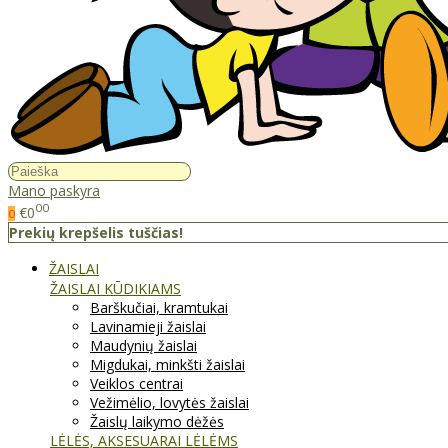
Mano paskyra
00
€0
0
Prekių krepšelis tuščias!
ŽAISLAI
ŽAISLAI KŪDIKIAMS
Barškučiai, kramtukai
Lavinamieji žaislai
Maudynių žaislai
Migdukai, minkšti žaislai
Veiklos centrai
Vežimėlio, lovytės žaislai
Žaislų laikymo dėžės
LĖLĖS, AKSESUARAI LĖLĖMS