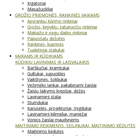
Irigatoriai
Masažuokliai
GROŽIO PRIEMONĖS, RANKINĖS VAIKAMS
Apyrankių kūrimo rinkiniai
Grožio, kirpyklų, tatuiruočių rinkiniai
Makiažo ir nagų dailės rinkiniai
Papuošalų dėžutės
Rankinės, kuprinės
Tualetiniai staliukai
VAIKAMS IR KŪDIKIAMS
KŪDIKIŲ LAVINIMAS IR LAISVALAIKIS
Barškučiai, kramtukai
Gultukai, supuoklės
Vaikštynės, šokliukai
Vežimėlio lankai, pakabinami žaislai
Žaislų laikymo krepšiai, dėžės
Lavinamieji stalai
Stumdukai
Karuselės, projektoriai, migdukai
Lavinamieji kilimėliai, maniežai
Vonios žaislai maudynėms
MAITINIMO REIKMENYS, SEILINUKAI, MAITINIMO KĖDUTĖS
Maitinimo kėdutės