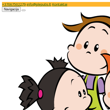
+37067502279
info@pleputis.lt
Kontaktai
Navigacija