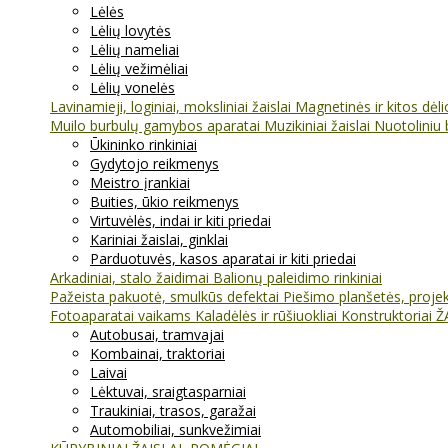
Lėlės
Lėlių lovytės
Lėlių nameliai
Lėlių vežimėliai
Lėlių vonelės
Lavinamieji, loginiai, moksliniai žaislai
Magnetinės ir kitos dėl
Muilo burbulų gamybos aparatai
Muzikiniai žaislai
Nuotoliniu 
Ūkininko rinkiniai
Gydytojo reikmenys
Meistro įrankiai
Buities, ūkio reikmenys
Virtuvėlės, indai ir kiti priedai
Kariniai žaislai, ginklai
Parduotuvės, kasos aparatai ir kiti priedai
Arkadiniai, stalo žaidimai
Balionų paleidimo rinkiniai
Pažeista pakuotė, smulkūs defektai
Piešimo planšetės, projekt
Fotoaparatai vaikams
Kaladėlės ir rūšiuokliai
Konstruktoriai
Ž
Autobusai, tramvajai
Kombainai, traktoriai
Laivai
Lėktuvai, sraigtasparniai
Traukiniai, trasos, garažai
Automobiliai, sunkvežimiai