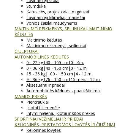
Lavinamieji stalai
Stumdukai
Karuselės, projektoriai, migdukai
Lavinamieji kilimėliai, maniežai
Vonios žaislai maudynėms
MAITINIMO REIKMENYS, SEILINUKAI, MAITINIMO
KĖDUTĖS
Maitinimo kėdutės
Maitinimo reikmenys, seilinukai
ČIULPTUKAI
AUTOMOBILINĖS KĖDUTĖS
0 - 22 kg|40 - 105 cm|0 - 4m.
0 - 36 kg|40 - 150 cm|0 - 12 m.
15 - 36 kg|100 - 150 cm|4 - 12 m.
9 - 36 kg|76 - 150 cm|15 mėn. - 12 m.
Aksesuarai ir priedai
Automobilinės kėdutės - paaukštinimai
MAMOS PREKĖS
Pientraukiai
Įklotai į liemenėlę
Intymi higiena, įklotai ir kitos prekės
SPORTINIAI VEŽIMĖLIAI IR PRIEDAI
KELIONINĖS, PRISTATOMOS LOVYTĖS IR ČIUŽINIAI
Kelioninės lovytės