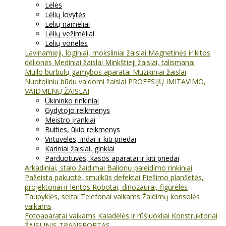
Lėlės
Lėlių lovytės
Lėlių nameliai
Lėlių vežimėliai
Lėlių vonelės
Lavinamieji, loginiai, moksliniai žaislai
Magnetinės ir kitos
dėlionės
Mediniai žaislai
Minkštieji žaislai, talismanai
Muilo burbulų gamybos aparatai
Muzikiniai žaislai
Nuotoliniu būdu valdomi žaislai
PROFESIJŲ IMITAVIMO,
VAIDMENŲ ŽAISLAI
Ūkininko rinkiniai
Gydytojo reikmenys
Meistro įrankiai
Buities, ūkio reikmenys
Virtuvėlės, indai ir kiti priedai
Kariniai žaislai, ginklai
Parduotuvės, kasos aparatai ir kiti priedai
Arkadiniai, stalo žaidimai
Balionų paleidimo rinkiniai
Pažeista pakuotė, smulkūs defektai
Piešimo planšetės,
projektoriai ir lentos
Robotai, dinozaurai, figūrėlės
Taupyklės, seifai
Telefonai vaikams
Žaidimų konsolės
vaikams
Fotoaparatai vaikams
Kaladėlės ir rūšiuokliai
Konstruktoriai
ŽAISLINIS TRANSPORTAS