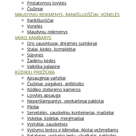
Pristatomos lovytės
Čiužiniai
MAUDYNIŲ REIKMENYS, RANKŠLUOŠČIAI, VONELĖS
Rankšluoščiai
Vonelės
Maudynių reikmenys
VAIKO KAMBARYS
Oro sausintuvai, drėgmės surinkėjai
Stalai, kėdės, komplektai
Sūpynės
Žaidimų kėdės
Vaikiška palapinė
KŪDIKIŲ PRIEŽIŪRA
Apsauginiai varteliai
Čiužiniai, pagalvės, antklodės
Kūdikio stebėjimo kameros
Lovytės apsauga
Neperšlampantys, vienkartiniai paklotai
Pledai
Servetėlės, sauskelnių konteineriai, maišeliai
Vokeliai, lizdeliai, miegmaišiai
Vystyklai, sauskelnės
Vystymo lentos ir kilimėliai, įklotai vežimėliams
Patalynės, vystymo lentų užvalkalai, paklodės