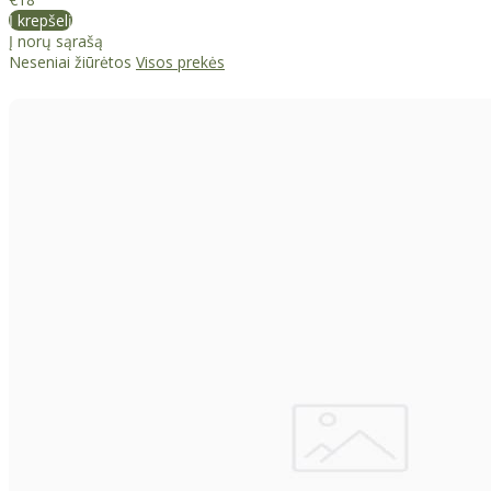
Į krepšelį
Į norų sąrašą
Neseniai žiūrėtos
Visos prekės