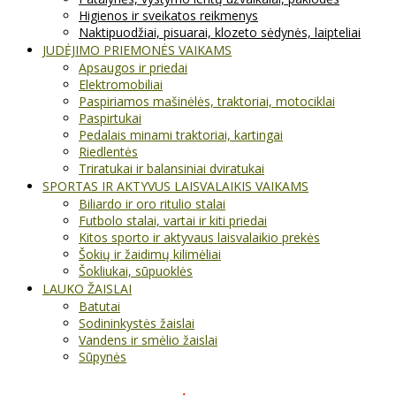
Higienos ir sveikatos reikmenys
Naktipuodžiai, pisuarai, klozeto sėdynės, laipteliai
JUDĖJIMO PRIEMONĖS VAIKAMS
Apsaugos ir priedai
Elektromobiliai
Paspiriamos mašinėlės, traktoriai, motociklai
Paspirtukai
Pedalais minami traktoriai, kartingai
Riedlentės
Triratukai ir balansiniai dviratukai
SPORTAS IR AKTYVUS LAISVALAIKIS VAIKAMS
Biliardo ir oro ritulio stalai
Futbolo stalai, vartai ir kiti priedai
Kitos sporto ir aktyvaus laisvalaikio prekės
Šokių ir žaidimų kilimėliai
Šokliukai, sūpuoklės
LAUKO ŽAISLAI
Batutai
Sodininkystės žaislai
Vandens ir smėlio žaislai
Sūpynės