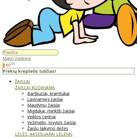
Mano paskyra
00
€0
0
Prekių krepšelis tuščias!
ŽAISLAI
ŽAISLAI KŪDIKIAMS
Barškučiai, kramtukai
Lavinamieji žaislai
Maudynių žaislai
Migdukai, minkšti žaislai
Veiklos centrai
Vežimėlio, lovytės žaislai
Žaislų laikymo dėžės
LĖLĖS, AKSESUARAI LĖLĖMS