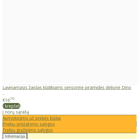
Lavinamasis žaislas kūdikiams sensorinė piramidės dėlionė Dino
..
70
€16
Į krepšelį
Į norų sąrašą
Apmokėjimo už prekes būdai
Prekių pristatymo sąlygos
Prekių grąžinimo sąlygos
Informacija