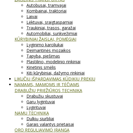
Autobusai, tramvajai
Kombainai, traktoriai
Laivai
Lėktuvai, sraigtasparniai
Traukiniai, trasos, garažai
Automobiliai, sunkvežimiai
KŪRYBINIAI ŽAISLAI, POMĖGIAI
Lyginimo karoliukai
Deimantinės mozaikos
Tapyba, piešimas
Plastilino, modelinio rinkiniai
Kinetinis smėlis
Kiti kūrybiniai, dažymo rinkiniai
LIKUČIŲ IŠPARDAVIMAS KŪDIKIŲ PREKIŲ
NAMAMS, MAMOMS IR TĖČIAMS
DRABUŽIŲ PRIEŽIŪROS TECHNIKA
Drabužių skustuvai
Garų lygintuvai
Lygintuvai
NAMŲ TECHNIKA
Dulkių siurbliai
Garais valantys prietaisai
ORO REGULIAVIMO ĮRANGA