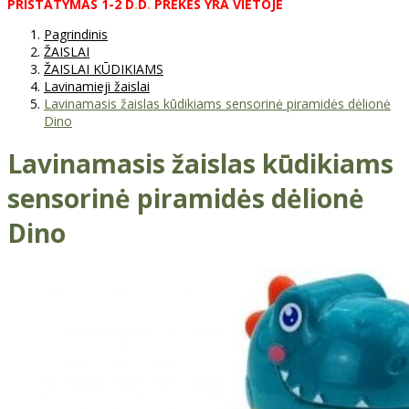
PRISTATYMAS
1-2
D
.
D
.
PREKĖS
YRA
VIETOJE
Pagrindinis
ŽAISLAI
ŽAISLAI KŪDIKIAMS
Lavinamieji žaislai
Lavinamasis žaislas kūdikiams sensorinė piramidės dėlionė
Dino
Lavinamasis žaislas kūdikiams
sensorinė piramidės dėlionė
Dino