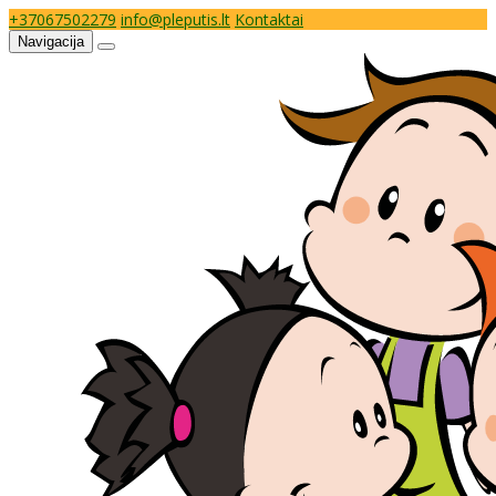
+37067502279
info@pleputis.lt
Kontaktai
Navigacija