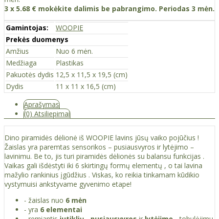
3 x 5.68 € mokėkite dalimis be pabrangimo. Periodas 3 mėn.
Gamintojas:
WOOPIE
Prekės duomenys
Amžius
Nuo 6 mėn.
Medžiaga
Plastikas
Pakuotės dydis
12,5 x 11,5 x 19,5 (cm)
Dydis
11 x 11 x 16,5 (cm)
Aprašymas
(0) Atsiliepimai
Dino piramidės dėlionė iš WOOPIE lavins jūsų vaiko pojūčius !
Žaislas yra paremtas sensorikos – pusiausvyros ir lytėjimo –
lavinimu. Be to, jis turi piramidės dėlionės su balansu funkcijas .
Vaikas gali išdėstyti iki 6 skirtingų formų elementų , o tai lavina
mažylio rankinius įgūdžius . Viskas, ko reikia tinkamam kūdikio
vystymuisi ankstyvame gyvenimo etape!
- žaislas nuo
6 mėn
- yra
6 elementai
- remiantis
jutiklių
-
pusiausvyros
ir
lytėjimo
- tobulėjimu