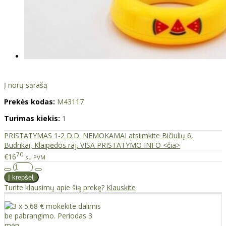
Į norų sąrašą
Prekės kodas:
M43117
Turimas kiekis:
1
PRISTATYMAS 1-2 D.D. NEMOKAMAI atsiimkite Bičiulių 6,
Budrikai, Klaipėdos raj. VISA PRISTATYMO INFO <čia>
70
€16
su PVM
Turite klausimų apie šią prekę?
Klauskite