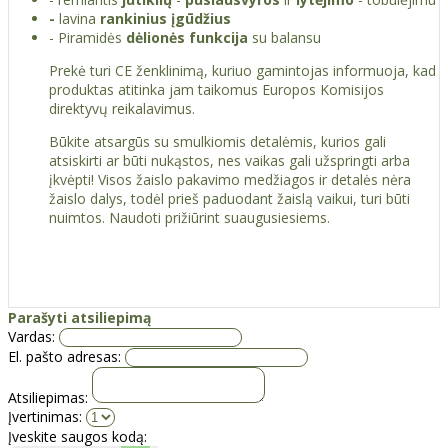
-
lavina
rankinius įgūdžius
- Piramidės
dėlionės funkcija
su balansu
Prekė turi CE ženklinimą, kuriuo gamintojas informuoja, kad
produktas atitinka jam taikomus Europos Komisijos
direktyvų reikalavimus.
Būkite atsargūs su smulkiomis detalėmis, kurios gali
atsiskirti ar būti nukąstos, nes vaikas gali užspringti arba
įkvėpti! Visos žaislо pakavimo medžiagos ir detalės nėra
žaislo dalys, todėl prieš paduodant žaislą vaikui, turi būti
nuimtos. Naudoti prižiūrint suaugusiesiems.
Parašyti atsiliepimą
Vardas:
El. pašto adresas:
Atsiliepimas:
Įvertinimas:
Įveskite saugos kodą: