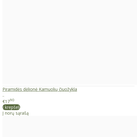
Piramidės dėlionė Kamuolių čiuožykla
..
90
€17
Į krepšelį
Į norų sąrašą