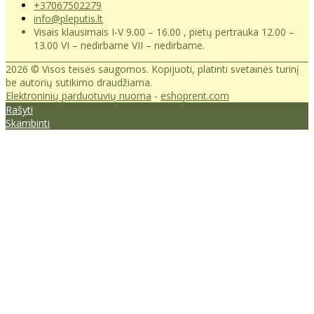
+37067502279
info@pleputis.lt
Visais klausimais I-V 9.00 – 16.00 , pietų pertrauka 12.00 –
13.00 VI – nedirbame VII – nedirbame.
2026 © Visos teisės saugomos. Kopijuoti, platinti svetainės turinį
be autorių sutikimo draudžiama.
Elektroninių parduotuvių nuoma
-
eshoprent.com
Rašyti
Skambinti