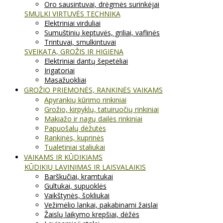
Oro sausintuvai, drėgmės surinkėjai
SMULKI VIRTUVĖS TECHNIKA
Elektriniai virduliai
Sumuštinių keptuvės, griliai, vaflinės
Trintuvai, smulkintuvai
SVEIKATA, GROŽIS IR HIGIENA
Elektriniai dantų šepetėliai
Irigatoriai
Masažuokliai
GROŽIO PRIEMONĖS, RANKINĖS VAIKAMS
Apyrankių kūrimo rinkiniai
Grožio, kirpyklų, tatuiruočių rinkiniai
Makiažo ir nagų dailės rinkiniai
Papuošalų dėžutės
Rankinės, kuprinės
Tualetiniai staliukai
VAIKAMS IR KŪDIKIAMS
KŪDIKIŲ LAVINIMAS IR LAISVALAIKIS
Barškučiai, kramtukai
Gultukai, supuoklės
Vaikštynės, šokliukai
Vežimėlio lankai, pakabinami žaislai
Žaislų laikymo krepšiai, dėžės