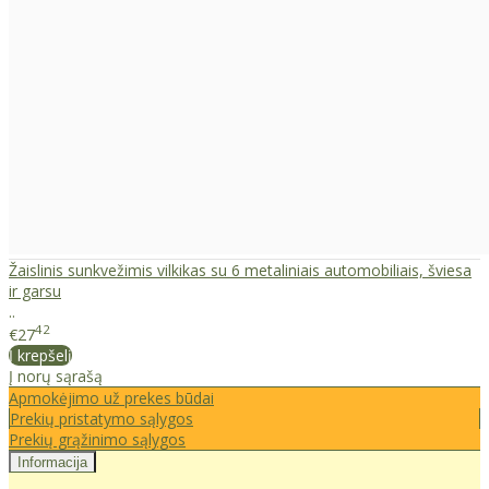
Žaislinis sunkvežimis vilkikas su 6 metaliniais automobiliais, šviesa
ir garsu
..
42
€27
Į krepšelį
Į norų sąrašą
Apmokėjimo už prekes būdai
Prekių pristatymo sąlygos
Prekių grąžinimo sąlygos
Informacija