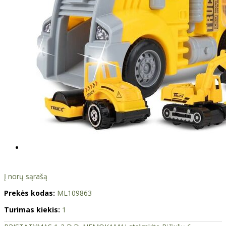
Į norų sąrašą
Prekės kodas:
ML109863
Turimas kiekis:
1