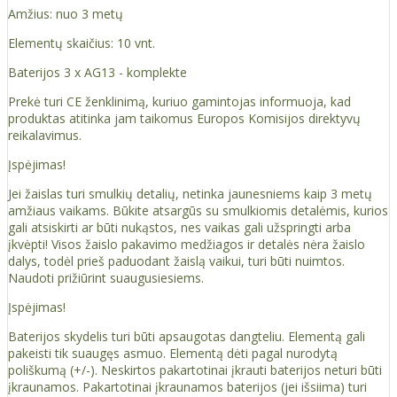
Amžius: nuo 3 metų
Elementų skaičius: 10 vnt.
Baterijos 3 x AG13 - komplekte
Prekė turi CE ženklinimą, kuriuo gamintojas informuoja, kad
produktas atitinka jam taikomus Europos Komisijos direktyvų
reikalavimus.
Įspėjimas!
Jei žaislas turi smulkių detalių, netinka jaunesniems kaip 3 metų
amžiaus vaikams. Būkite atsargūs su smulkiomis detalėmis, kurios
gali atsiskirti ar būti nukąstos, nes vaikas gali užspringti arba
įkvėpti! Visos žaislо pakavimo medžiagos ir detalės nėra žaislo
dalys, todėl prieš paduodant žaislą vaikui, turi būti nuimtos.
Naudoti prižiūrint suaugusiesiems.
Įspėjimas!
Baterijos skydelis turi būti apsaugotas dangteliu. Elementą gali
pakeisti tik suaugęs asmuo. Elementą dėti pagal nurodytą
poliškumą (+/-). Neskirtos pakartotinai įkrauti baterijos neturi būti
įkraunamos. Pakartotinai įkraunamos baterijos (jei išsiima) turi