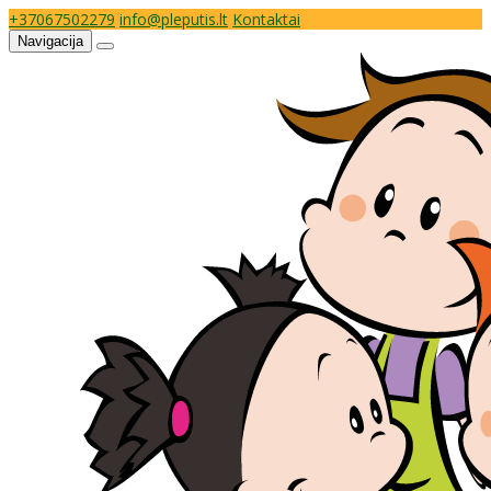
+37067502279
info@pleputis.lt
Kontaktai
Navigacija