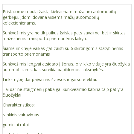
Pristatome tobulą žaislą kiekvienam mažajam automobilių
gerbėjui. Įdomi dovana visiems mažų automobilių
kolekcionieriams.
Sunkvežimis yra ne tik puikus žaislas pats savaime, bet ir skirtas
mažesnėms transporto priemonėms laikyti.
Šiame rinkinyje vaikas gali žaisti su 6 skirtingomis statybinėmis
transporto priemonėmis
Sunkvežimis lengvai atsidaro į šonus, o vilkiko viduje yra čiuožykla
automobiliams, kas suteikia papildomos linksmybės.
Linksmybę dar paįvairins šviesos ir garso efektai.
Tai dar ne staigmenų pabaiga. Sunkvežimio kabina taip pat yra
čiuožykla!
Charakteristikos:
rankinis vairavimas
guminiai ratai