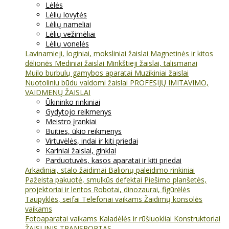
Lėlės
Lėlių lovytės
Lėlių nameliai
Lėlių vežimėliai
Lėlių vonelės
Lavinamieji, loginiai, moksliniai žaislai
Magnetinės ir kitos
dėlionės
Mediniai žaislai
Minkštieji žaislai, talismanai
Muilo burbulų gamybos aparatai
Muzikiniai žaislai
Nuotoliniu būdu valdomi žaislai
PROFESIJŲ IMITAVIMO,
VAIDMENŲ ŽAISLAI
Ūkininko rinkiniai
Gydytojo reikmenys
Meistro įrankiai
Buities, ūkio reikmenys
Virtuvėlės, indai ir kiti priedai
Kariniai žaislai, ginklai
Parduotuvės, kasos aparatai ir kiti priedai
Arkadiniai, stalo žaidimai
Balionų paleidimo rinkiniai
Pažeista pakuotė, smulkūs defektai
Piešimo planšetės,
projektoriai ir lentos
Robotai, dinozaurai, figūrėlės
Taupyklės, seifai
Telefonai vaikams
Žaidimų konsolės
vaikams
Fotoaparatai vaikams
Kaladėlės ir rūšiuokliai
Konstruktoriai
ŽAISLINIS TRANSPORTAS