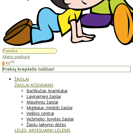
Mano paskyra
00
€0
0
Prekių krepšelis tuščias!
ŽAISLAI
ŽAISLAI KŪDIKIAMS
Barškučiai, kramtukai
Lavinamieji žaislai
Maudynių žaislai
Migdukai, minkšti žaislai
Veiklos centrai
Vežimėlio, lovytės žaislai
Žaislų laikymo dėžės
LĖLĖS, AKSESUARAI LĖLĖMS