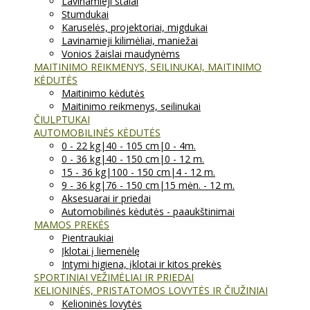
Lavinamieji stalai
Stumdukai
Karuselės, projektoriai, migdukai
Lavinamieji kilimėliai, maniežai
Vonios žaislai maudynėms
MAITINIMO REIKMENYS, SEILINUKAI, MAITINIMO
KĖDUTĖS
Maitinimo kėdutės
Maitinimo reikmenys, seilinukai
ČIULPTUKAI
AUTOMOBILINĖS KĖDUTĖS
0 - 22 kg|40 - 105 cm|0 - 4m.
0 - 36 kg|40 - 150 cm|0 - 12 m.
15 - 36 kg|100 - 150 cm|4 - 12 m.
9 - 36 kg|76 - 150 cm|15 mėn. - 12 m.
Aksesuarai ir priedai
Automobilinės kėdutės - paaukštinimai
MAMOS PREKĖS
Pientraukiai
Įklotai į liemenėlę
Intymi higiena, įklotai ir kitos prekės
SPORTINIAI VEŽIMĖLIAI IR PRIEDAI
KELIONINĖS, PRISTATOMOS LOVYTĖS IR ČIUŽINIAI
Kelioninės lovytės