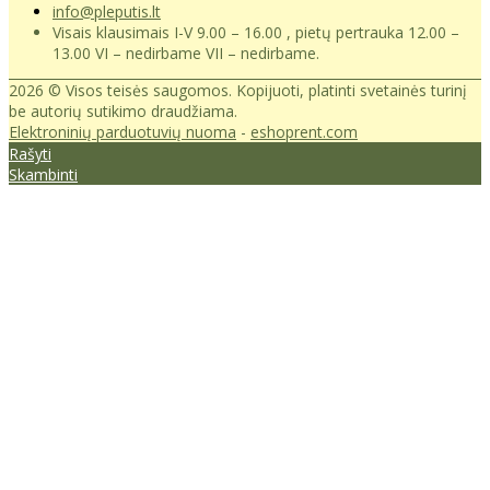
info@pleputis.lt
Visais klausimais I-V 9.00 – 16.00 , pietų pertrauka 12.00 –
13.00 VI – nedirbame VII – nedirbame.
2026 © Visos teisės saugomos. Kopijuoti, platinti svetainės turinį
be autorių sutikimo draudžiama.
Elektroninių parduotuvių nuoma
-
eshoprent.com
Rašyti
Skambinti