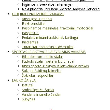
Higienos ir sveikatos reikmenys
Naktipuodžiai, pisuarai, klozeto sėdynės, laipteliai
JUDĖJIMO PRIEMONĖS VAIKAMS
Apsaugos ir priedai
Elektromobiliai
Paspiriamos mašinėlės, traktoriai, motociklai
Paspirtukai
Pedalais minami traktoriai, kartingai
Riedlentės
Triratukai ir balansiniai dviratukai
SPORTAS IR AKTYVUS LAISVALAIKIS VAIKAMS
Biliardo ir oro ritulio stalai
Futbolo stalai, vartai ir kiti priedai
Kitos sporto ir aktyvaus laisvalaikio prekės
Šokių ir žaidimų kilimėliai
Šokliukai, sūpuoklės
LAUKO ŽAISLAI
Batutai
Sodininkystės žaislai
Vandens ir smėlio žaislai
Sūpynės