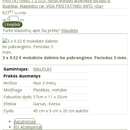
PRISTATYMAS 1-2 D.D. NEMOKAMAI atsiimkite Bičiulių 6,
Budrikai, Klaipėdos raj. VISA PRISTATYMO INFO <čia>
42
€27
su PVM
Turite klausimų apie šią prekę?
Klauskite
3 x 9.32 € mokėkite dalimis be pabrangimo. Periodas 3 mėn.
Gamintojas:
MALPLAY
Prekės duomenys
Amžius
Nuo 3 metų
Medžiaga
Plastikas, metalas
Pakuotės dydis
57cm x 11 x 25cm
Efektai
Garsas, šviesa
Dydis
45 cm x 9 cm x 20 cm aukštis
Aprašymas
(0) Atsiliepimai