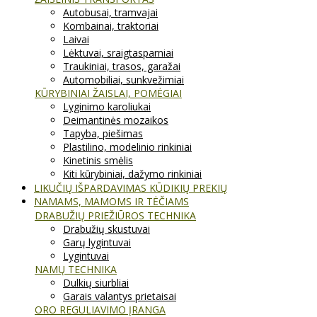
Autobusai, tramvajai
Kombainai, traktoriai
Laivai
Lėktuvai, sraigtasparniai
Traukiniai, trasos, garažai
Automobiliai, sunkvežimiai
KŪRYBINIAI ŽAISLAI, POMĖGIAI
Lyginimo karoliukai
Deimantinės mozaikos
Tapyba, piešimas
Plastilino, modelinio rinkiniai
Kinetinis smėlis
Kiti kūrybiniai, dažymo rinkiniai
LIKUČIŲ IŠPARDAVIMAS KŪDIKIŲ PREKIŲ
NAMAMS, MAMOMS IR TĖČIAMS
DRABUŽIŲ PRIEŽIŪROS TECHNIKA
Drabužių skustuvai
Garų lygintuvai
Lygintuvai
NAMŲ TECHNIKA
Dulkių siurbliai
Garais valantys prietaisai
ORO REGULIAVIMO ĮRANGA