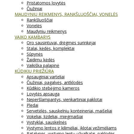
Pristatomos lovytės
Čiužiniai
MAUDYNIŲ REIKMENYS, RANKŠLUOŠČIAI, VONELĖS
Rankšluoščiai
Vonelės
Maudynių reikmenys
VAIKO KAMBARYS
Oro sausintuvai, drėgmės surinkėjai
Stalai, kėdės, komplektai
Sūpynės
Žaidimų kėdės
Vaikiška palapinė
KŪDIKIŲ PRIEŽIŪRA
Apsauginiai varteliai
Čiužiniai, pagalvės, antklodės
Kūdikio stebėjimo kameros
Lovytės apsauga
Neperšlampantys, vienkartiniai paklotai
Pledai
Servetėlės, sauskelnių konteineriai, maišeliai
Vokeliai, lizdeliai, miegmaišiai
Vystyklai, sauskelnės
Vystymo lentos ir kilimėliai, įklotai vežimėliams
Patalynės, vystymo lentų užvalkalai, paklodės