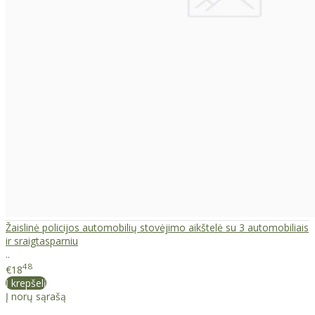
Žaislinė policijos automobilių stovėjimo aikštelė su 3 automobiliais
ir sraigtasparniu
..
48
€18
Į krepšelį
Į norų sąrašą