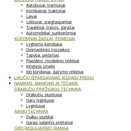
Autobusai, tramvajai
Kombainai, traktoriai
Laivai
Lėktuvai, sraigtasparniai
Traukiniai, trasos, garažai
Automobiliai, sunkvežimiai
KŪRYBINIAI ŽAISLAI, POMĖGIAI
Lyginimo karoliukai
Deimantinės mozaikos
Tapyba, piešimas
Plastilino, modelinio rinkiniai
Kinetinis smėlis
Kiti kūrybiniai, dažymo rinkiniai
LIKUČIŲ IŠPARDAVIMAS KŪDIKIŲ PREKIŲ
NAMAMS, MAMOMS IR TĖČIAMS
DRABUŽIŲ PRIEŽIŪROS TECHNIKA
Drabužių skustuvai
Garų lygintuvai
Lygintuvai
NAMŲ TECHNIKA
Dulkių siurbliai
Garais valantys prietaisai
ORO REGULIAVIMO ĮRANGA