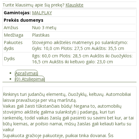
Turite klausimų apie šią prekę?
Klauskite
Gamintojas:
MALPLAY
Prekės duomenys
Amžius
Nuo 3 metų
Medžiaga
Plastikas
Pakuotės
Stovėjimo aikštelės matmenys po sulankstymo:
dydis
Gylis: 10,0 cm Plotis: 27,5 cm Aukštis: 35,5 cm
Ilgis: 60,0 cm Plotis: 28,5 cm Aukštis iki čiuožyklos:
Dydis
16,5 cm Aukštis iki keltuvo galo: 23,0 cm
Aprašymas
(0) Atsiliepimai
Rinkinys turi judančių elementų, čiuožyklų, keltuvų. Automobiliai
laisvai pravažiuoja per visą maršrutą.
Vaikas gali žaisti tūkstančiais būdų! Negana to, automobilių
stovėjimo aikštelę galima sulankstyti į padangą, kuri turi
rankenėlę, todėl vaikas žaislą gali pasiimti su savimi bet kur, ar tai
būtų kiemas, ar poilsio namai, mūsų žaislas gali keliauti kartu su
vaiku!
Supakuota gražioje pakuotėje, puikiai tinka dovanai. Šis