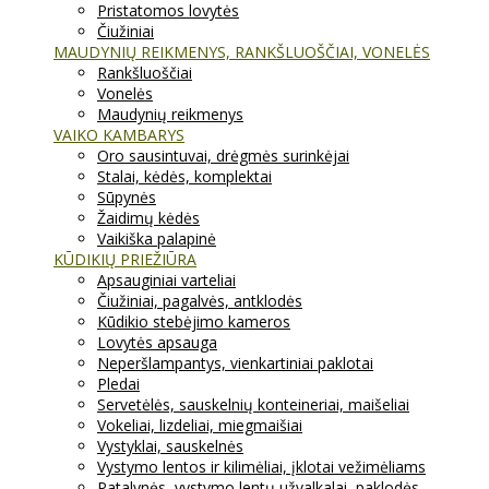
Pristatomos lovytės
Čiužiniai
MAUDYNIŲ REIKMENYS, RANKŠLUOŠČIAI, VONELĖS
Rankšluoščiai
Vonelės
Maudynių reikmenys
VAIKO KAMBARYS
Oro sausintuvai, drėgmės surinkėjai
Stalai, kėdės, komplektai
Sūpynės
Žaidimų kėdės
Vaikiška palapinė
KŪDIKIŲ PRIEŽIŪRA
Apsauginiai varteliai
Čiužiniai, pagalvės, antklodės
Kūdikio stebėjimo kameros
Lovytės apsauga
Neperšlampantys, vienkartiniai paklotai
Pledai
Servetėlės, sauskelnių konteineriai, maišeliai
Vokeliai, lizdeliai, miegmaišiai
Vystyklai, sauskelnės
Vystymo lentos ir kilimėliai, įklotai vežimėliams
Patalynės, vystymo lentų užvalkalai, paklodės