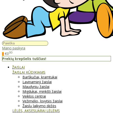
Mano paskyra
00
€0
0
Prekių krepšelis tuščias!
ŽAISLAI
ŽAISLAI KŪDIKIAMS
Barškučiai, kramtukai
Lavinamieji žaislai
Maudynių žaislai
Migdukai, minkšti žaislai
Veiklos centrai
Vežimėlio, lovytės žaislai
Žaislų laikymo dėžės
LĖLĖS, AKSESUARAI LĖLĖMS