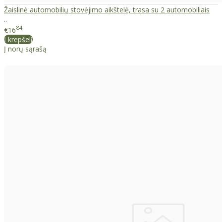
Žaislinė automobilių stovėjimo aikštelė, trasa su 2 automobiliais
..
84
€16
Į krepšelį
Į norų sąrašą