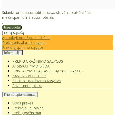
Sulankstoma automobilių trasa, stovėjimo aikštelė su
malūnsparniu ir 3 automobiliais
..
Į norų sąrašą
Apmokėjimo už prekes būdai
Prekių pristatymo sąlygos
Prekių grąžinimo sąlygos
Informacija
PREKIŲ GRĄŽINIMO SĄLYGOS
ATSISKAITYMO BŪDAI
PRISTATYMO LAIKAS IR SĄLYGOS 1-2 D.D
KAS TAS PLEPUTIS?
Pirkimo - pardavimo taisyklės
Privatumo politika
Klientų aptarnavimas
Visos prekės
Prekės su nuolaida
Prekių grąžinimai