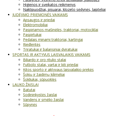
Higienos ir sveikatos reikmenys
Naktipuodžiai, pisuarai, klozeto sėdynės, laipteliai
JUDĖJIMO PRIEMONĖS VAIKAMS
Apsaugos ir priedai
Elektromobiliai
Paspiriamos mašinėlės, traktoriai, motociklai
Paspirtukai
Pedalais minami traktoriai, kartingai
Riedlentės
Triratukai ir balansiniai dviratukai
SPORTAS IR AKTYVUS LAISVALAIKIS VAIKAMS
Biliardo ir oro ritulio stalai
Futbolo stalai, vartai ir kiti priedai
Kitos sporto ir aktyvaus laisvalaikio prekės
Šokių ir žaidimų kilimėliai
Šokliukai, sūpuoklės
LAUKO ŽAISLAI
Batutai
Sodininkystės žaislai
Vandens ir smėlio žaislai
Sūpynės