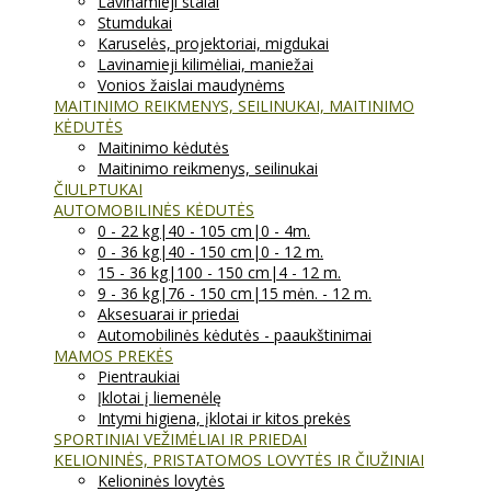
Lavinamieji stalai
Stumdukai
Karuselės, projektoriai, migdukai
Lavinamieji kilimėliai, maniežai
Vonios žaislai maudynėms
MAITINIMO REIKMENYS, SEILINUKAI, MAITINIMO
KĖDUTĖS
Maitinimo kėdutės
Maitinimo reikmenys, seilinukai
ČIULPTUKAI
AUTOMOBILINĖS KĖDUTĖS
0 - 22 kg|40 - 105 cm|0 - 4m.
0 - 36 kg|40 - 150 cm|0 - 12 m.
15 - 36 kg|100 - 150 cm|4 - 12 m.
9 - 36 kg|76 - 150 cm|15 mėn. - 12 m.
Aksesuarai ir priedai
Automobilinės kėdutės - paaukštinimai
MAMOS PREKĖS
Pientraukiai
Įklotai į liemenėlę
Intymi higiena, įklotai ir kitos prekės
SPORTINIAI VEŽIMĖLIAI IR PRIEDAI
KELIONINĖS, PRISTATOMOS LOVYTĖS IR ČIUŽINIAI
Kelioninės lovytės