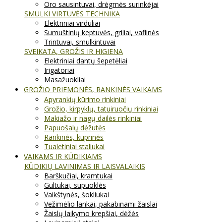
Oro sausintuvai, drėgmės surinkėjai
SMULKI VIRTUVĖS TECHNIKA
Elektriniai virduliai
Sumuštinių keptuvės, griliai, vaflinės
Trintuvai, smulkintuvai
SVEIKATA, GROŽIS IR HIGIENA
Elektriniai dantų šepetėliai
Irigatoriai
Masažuokliai
GROŽIO PRIEMONĖS, RANKINĖS VAIKAMS
Apyrankių kūrimo rinkiniai
Grožio, kirpyklų, tatuiruočių rinkiniai
Makiažo ir nagų dailės rinkiniai
Papuošalų dėžutės
Rankinės, kuprinės
Tualetiniai staliukai
VAIKAMS IR KŪDIKIAMS
KŪDIKIŲ LAVINIMAS IR LAISVALAIKIS
Barškučiai, kramtukai
Gultukai, supuoklės
Vaikštynės, šokliukai
Vežimėlio lankai, pakabinami žaislai
Žaislų laikymo krepšiai, dėžės