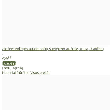
Žaislinė Policijos automobilių stovėjimo aikštelė, trasa, 3 aukštų
..
89
€29
Į krepšelį
Į norų sąrašą
Neseniai žiūrėtos
Visos prekės