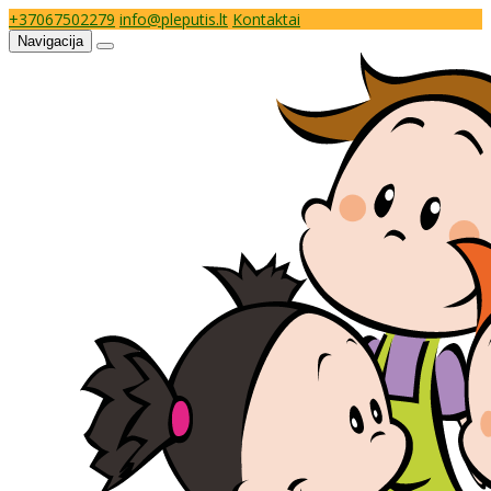
+37067502279
info@pleputis.lt
Kontaktai
Navigacija