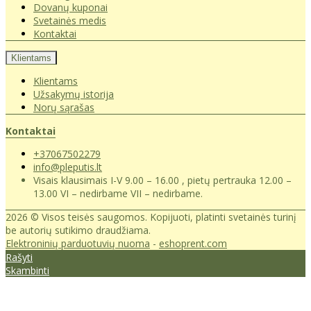
Dovanų kuponai
Svetainės medis
Kontaktai
Klientams
Klientams
Užsakymų istorija
Norų sąrašas
Kontaktai
+37067502279
info@pleputis.lt
Visais klausimais I-V 9.00 – 16.00 , pietų pertrauka 12.00 –
13.00 VI – nedirbame VII – nedirbame.
2026 © Visos teisės saugomos. Kopijuoti, platinti svetainės turinį
be autorių sutikimo draudžiama.
Elektroninių parduotuvių nuoma
-
eshoprent.com
Rašyti
Skambinti