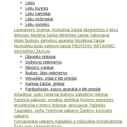
Lėlės
Lėlių lovytės
Lėlių nameliai
Lėlių vežimėliai
Lėlių vonelės
Lavinamieji, loginiai, moksliniai žaislai
Magnetinės ir kitos
dėlionės
Mediniai žaislai
Minkštieji žaislai, talismanai
Muilo burbulų gamybos aparatai
Muzikiniai žaislai
Nuotoliniu būdu valdomi žaislai
PROFESIJŲ IMITAVIMO,
VAIDMENŲ ŽAISLAI
Ūkininko rinkiniai
Gydytojo reikmenys
Meistro įrankiai
Buities, ūkio reikmenys
Virtuvėlės, indai ir kiti priedai
Kariniai žaislai, ginklai
Parduotuvės, kasos aparatai ir kiti priedai
Arkadiniai, stalo žaidimai
Balionų paleidimo rinkiniai
Pažeista pakuotė, smulkūs defektai
Piešimo planšetės,
projektoriai ir lentos
Robotai, dinozaurai, figūrėlės
Taupyklės, seifai
Telefonai vaikams
Žaidimų konsolės
vaikams
Fotoaparatai vaikams
Kaladėlės ir rūšiuokliai
Konstruktoriai
ŽAISLINIS TRANSPORTAS