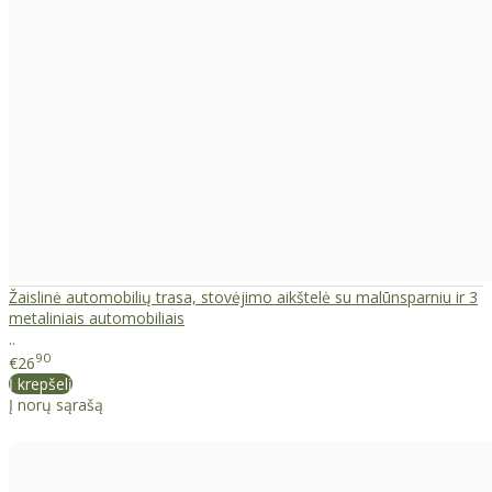
Žaislinė automobilių trasa, stovėjimo aikštelė su malūnsparniu ir 3
metaliniais automobiliais
..
90
€26
Į krepšelį
Į norų sąrašą