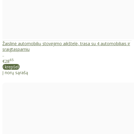
Žaislinė automobilių stovėjimo aikštelė, trasa su 4 automobiliais ir
sraigtasparniu
..
65
€28
Į krepšelį
Į norų sąrašą