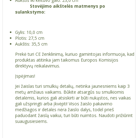
Aukštis iki keltuvo galo: 23,0 cm
Stovėjimo aikštelės matmenys po
sulankstymo:
Gylis: 10,0 cm
Plotis: 27,5 cm
Aukštis: 35,5 cm
Prekė turi CE ženklinimą, kuriuo gamintojas informuoja, kad
produktas atitinka jam taikomus Europos Komisijos
direktyvų reikalavimus.
Įspėjimas!
Jei žaislas turi smulkių detalių, netinka jaunesniems kaip 3
metų amžiaus vaikams. Būkite atsargūs su smulkiomis
detalėmis, kurios gali atsiskirti ar būti nukąstos, nes vaikas
gali užspringti arba įkvėpti! Visos žaislо pakavimo
medžiagos ir detalės nėra žaislo dalys, todėl prieš
paduodant žaislą vaikui, turi būti nuimtos. Naudoti prižiūrint
suaugusiesiems.