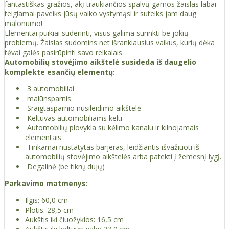
fantastiškas gražios, akį traukiančios spalvų gamos žaislas labai
teigiamai paveiks jūsų vaiko vystymąsi ir suteiks jam daug
malonumo!
Elementai puikiai suderinti, visus galima surinkti be jokių
problemų. Žaislas sudomins net išrankiausius vaikus, kurių dėka
tėvai galės pasirūpinti savo reikalais.
Automobilių stovėjimo aikštelė susideda iš daugelio
komplekte esančių elementų:
3 automobiliai
malūnsparnis
Sraigtasparnio nusileidimo aikštelė
Keltuvas automobiliams kelti
Automobilių plovykla su kėlimo kanalu ir kilnojamais
elementais
Tinkamai nustatytas barjeras, leidžiantis išvažiuoti iš
automobilių stovėjimo aikštelės arba patekti į žemesnį lygį.
Degalinė (be tikrų dujų)
Parkavimo matmenys:
Ilgis: 60,0 cm
Plotis: 28,5 cm
Aukštis iki čiuožyklos: 16,5 cm