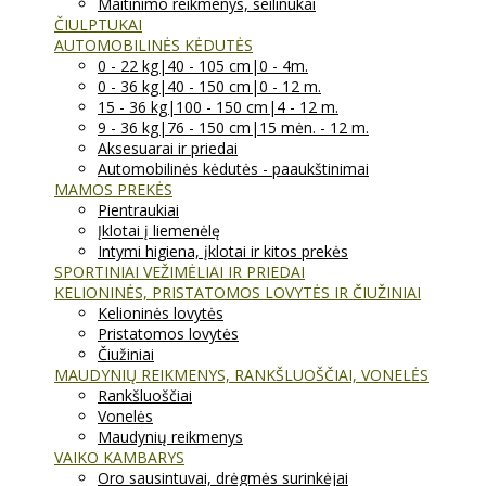
Maitinimo reikmenys, seilinukai
ČIULPTUKAI
AUTOMOBILINĖS KĖDUTĖS
0 - 22 kg|40 - 105 cm|0 - 4m.
0 - 36 kg|40 - 150 cm|0 - 12 m.
15 - 36 kg|100 - 150 cm|4 - 12 m.
9 - 36 kg|76 - 150 cm|15 mėn. - 12 m.
Aksesuarai ir priedai
Automobilinės kėdutės - paaukštinimai
MAMOS PREKĖS
Pientraukiai
Įklotai į liemenėlę
Intymi higiena, įklotai ir kitos prekės
SPORTINIAI VEŽIMĖLIAI IR PRIEDAI
KELIONINĖS, PRISTATOMOS LOVYTĖS IR ČIUŽINIAI
Kelioninės lovytės
Pristatomos lovytės
Čiužiniai
MAUDYNIŲ REIKMENYS, RANKŠLUOŠČIAI, VONELĖS
Rankšluoščiai
Vonelės
Maudynių reikmenys
VAIKO KAMBARYS
Oro sausintuvai, drėgmės surinkėjai