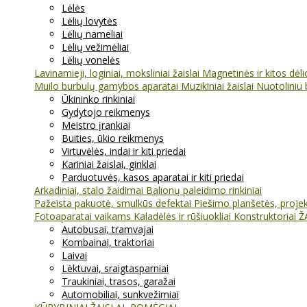
Lėlės
Lėlių lovytės
Lėlių nameliai
Lėlių vežimėliai
Lėlių vonelės
Lavinamieji, loginiai, moksliniai žaislai
Magnetinės ir kitos dėl
Muilo burbulų gamybos aparatai
Muzikiniai žaislai
Nuotoliniu 
Ūkininko rinkiniai
Gydytojo reikmenys
Meistro įrankiai
Buities, ūkio reikmenys
Virtuvėlės, indai ir kiti priedai
Kariniai žaislai, ginklai
Parduotuvės, kasos aparatai ir kiti priedai
Arkadiniai, stalo žaidimai
Balionų paleidimo rinkiniai
Pažeista pakuotė, smulkūs defektai
Piešimo planšetės, projekt
Fotoaparatai vaikams
Kaladėlės ir rūšiuokliai
Konstruktoriai
Ž
Autobusai, tramvajai
Kombainai, traktoriai
Laivai
Lėktuvai, sraigtasparniai
Traukiniai, trasos, garažai
Automobiliai, sunkvežimiai