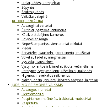
Stalai, kėdės, komplektai
Sūpynės
Žaidimų kėdės
Vaikiška palapinė
KŪDIKIŲ PRIEŽIŪRA
Apsauginiai varteliai
Čiužiniai, pagalvės, antklodės
Kūdikio stebėjimo kameros
Lovytės apsauga
Neperšlampantys, vienkartiniai paklotai
Pledai
Servetėlės, sauskelnių konteineriai, maišeliai
Vokeliai, lizdeliai, miegmaišiai
Vystyklai, sauskelnės
Vystymo lentos ir kilimėliai, įklotai vežimėliams
Patalynės, vystymo lentų užvalkalai, paklodės
Higienos ir sveikatos reikmenys
Naktipuodžiai, pisuarai, klozeto sėdynės, laipteliai
JUDĖJIMO PRIEMONĖS VAIKAMS
Apsaugos ir priedai
Elektromobiliai
Paspiriamos mašinėlės, traktoriai, motociklai
Paspirtukai