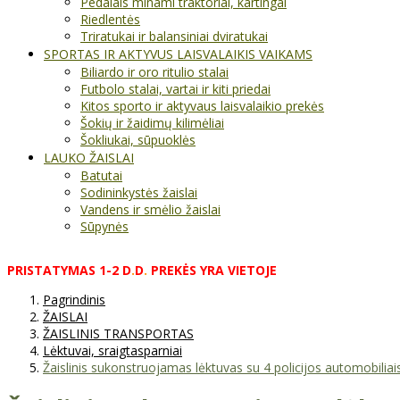
Pedalais minami traktoriai, kartingai
Riedlentės
Triratukai ir balansiniai dviratukai
SPORTAS IR AKTYVUS LAISVALAIKIS VAIKAMS
Biliardo ir oro ritulio stalai
Futbolo stalai, vartai ir kiti priedai
Kitos sporto ir aktyvaus laisvalaikio prekės
Šokių ir žaidimų kilimėliai
Šokliukai, sūpuoklės
LAUKO ŽAISLAI
Batutai
Sodininkystės žaislai
Vandens ir smėlio žaislai
Sūpynės
PRISTATYMAS
1-2
D
.
D
.
PREKĖS
YRA
VIETOJE
Pagrindinis
ŽAISLAI
ŽAISLINIS TRANSPORTAS
Lėktuvai, sraigtasparniai
Žaislinis sukonstruojamas lėktuvas su 4 policijos automobiliai