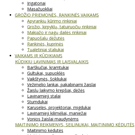
Irigatoriai
Masažuokliai
GROŽIO PRIEMONĖS, RANKINĖS VAIKAMS
Apyrankių kūrimo rinkiniai
Grožio, kirpyklų, tatuiruočių rinkiniai
Makiažo ir nagų dailės rinkiniai
Papuošalų dėžutės
Rankinės, kuprinės
Tualetiniai staliukai
VAIKAMS IR KŪDIKIAMS
KŪDIKIŲ LAVINIMAS IR LAISVALAIKIS
Barškučiai, kramtukai
Gultukai, supuoklės
Vaikštynės, šokliukai
Vežimėlio lankai, pakabinami žaislai
Žaislų laikymo krepšiai, dėžės
Lavinamieji stalai
Stumdukai
Karuselės, projektoriai, migdukai
Lavinamieji kilimėliai, maniežai
Vonios žaislai maudynėms
MAITINIMO REIKMENYS, SEILINUKAI, MAITINIMO KĖDUTĖS
Maitinimo kėdutės