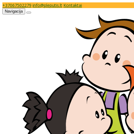
+37067502279
info@pleputis.lt
Kontaktai
Navigacija