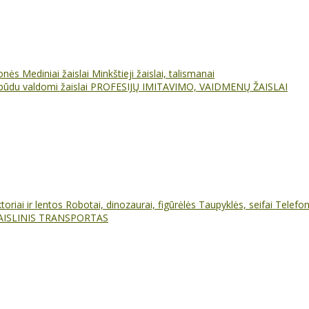
ionės
Mediniai žaislai
Minkštieji žaislai, talismanai
būdu valdomi žaislai
PROFESIJŲ IMITAVIMO, VAIDMENŲ ŽAISLAI
oriai ir lentos
Robotai, dinozaurai, figūrėlės
Taupyklės, seifai
Telefo
AISLINIS TRANSPORTAS