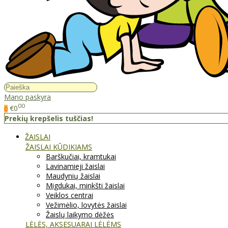
Mano paskyra
00
€0
0
Prekių krepšelis tuščias!
ŽAISLAI
ŽAISLAI KŪDIKIAMS
Barškučiai, kramtukai
Lavinamieji žaislai
Maudynių žaislai
Migdukai, minkšti žaislai
Veiklos centrai
Vežimėlio, lovytės žaislai
Žaislų laikymo dėžės
LĖLĖS, AKSESUARAI LĖLĖMS