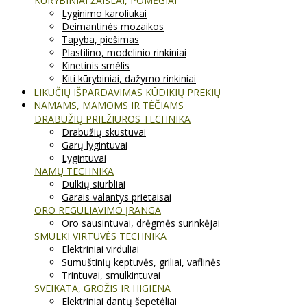
KŪRYBINIAI ŽAISLAI, POMĖGIAI
Lyginimo karoliukai
Deimantinės mozaikos
Tapyba, piešimas
Plastilino, modelinio rinkiniai
Kinetinis smėlis
Kiti kūrybiniai, dažymo rinkiniai
LIKUČIŲ IŠPARDAVIMAS KŪDIKIŲ PREKIŲ
NAMAMS, MAMOMS IR TĖČIAMS
DRABUŽIŲ PRIEŽIŪROS TECHNIKA
Drabužių skustuvai
Garų lygintuvai
Lygintuvai
NAMŲ TECHNIKA
Dulkių siurbliai
Garais valantys prietaisai
ORO REGULIAVIMO ĮRANGA
Oro sausintuvai, drėgmės surinkėjai
SMULKI VIRTUVĖS TECHNIKA
Elektriniai virduliai
Sumuštinių keptuvės, griliai, vaflinės
Trintuvai, smulkintuvai
SVEIKATA, GROŽIS IR HIGIENA
Elektriniai dantų šepetėliai