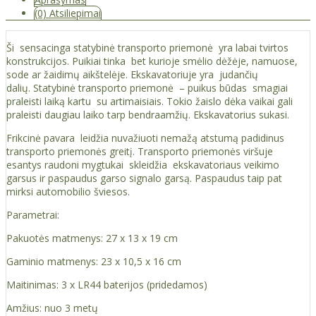
(0) Atsiliepimai
Ši sensacinga statybinė transporto priemonė yra labai tvirtos
konstrukcijos. Puikiai tinka bet kurioje smėlio dėžėje, namuose,
sode ar žaidimų aikštelėje. Ekskavatoriuje yra judančių
dalių. Statybinė transporto priemonė – puikus būdas smagiai
praleisti laiką kartu su artimaisiais. Tokio žaislo dėka vaikai gali
praleisti daugiau laiko tarp bendraamžių. Ekskavatorius sukasi.
Frikcinė pavara leidžia nuvažiuoti nemažą atstumą padidinus
transporto priemonės greitį. Transporto priemonės viršuje
esantys raudoni mygtukai skleidžia ekskavatoriaus veikimo
garsus ir paspaudus garso signalo garsą. Paspaudus taip pat
mirksi automobilio šviesos.
Parametrai:
Pakuotės matmenys: 27 x 13 x 19 cm
Gaminio matmenys: 23 x 10,5 x 16 cm
Maitinimas: 3 x LR44 baterijos (pridedamos)
Amžius: nuo 3 metų