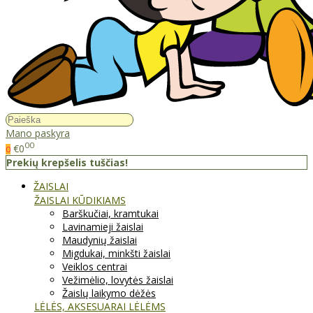
Mano paskyra
00
€0
0
Prekių krepšelis tuščias!
ŽAISLAI
ŽAISLAI KŪDIKIAMS
Barškučiai, kramtukai
Lavinamieji žaislai
Maudynių žaislai
Migdukai, minkšti žaislai
Veiklos centrai
Vežimėlio, lovytės žaislai
Žaislų laikymo dėžės
LĖLĖS, AKSESUARAI LĖLĖMS