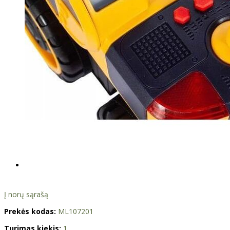
Į norų sąrašą
Prekės kodas:
ML107201
Turimas kiekis:
1