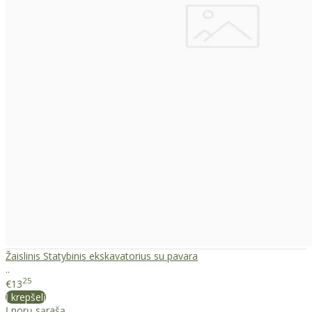
Žaislinis Statybinis ekskavatorius su pavara
..
25
€13
Į krepšelį
Į norų sąrašą