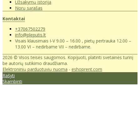
Užsakymų istorija
Norų sąrašas
Kontaktai
+37067502279
info@pleputis.lt
Visais klausimais I-V 9.00 – 16.00 , pietų pertrauka 12.00 –
13.00 VI – nedirbame VII – nedirbame.
2026 © Visos teisės saugomos. Kopijuoti, platinti svetainės turinį
be autorių sutikimo draudžiama.
Elektroninių parduotuvių nuoma
-
eshoprent.com
Rašyti
Skambinti