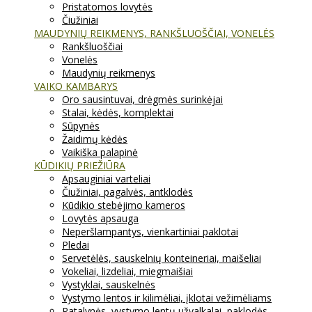
Pristatomos lovytės
Čiužiniai
MAUDYNIŲ REIKMENYS, RANKŠLUOŠČIAI, VONELĖS
Rankšluoščiai
Vonelės
Maudynių reikmenys
VAIKO KAMBARYS
Oro sausintuvai, drėgmės surinkėjai
Stalai, kėdės, komplektai
Sūpynės
Žaidimų kėdės
Vaikiška palapinė
KŪDIKIŲ PRIEŽIŪRA
Apsauginiai varteliai
Čiužiniai, pagalvės, antklodės
Kūdikio stebėjimo kameros
Lovytės apsauga
Neperšlampantys, vienkartiniai paklotai
Pledai
Servetėlės, sauskelnių konteineriai, maišeliai
Vokeliai, lizdeliai, miegmaišiai
Vystyklai, sauskelnės
Vystymo lentos ir kilimėliai, įklotai vežimėliams
Patalynės, vystymo lentų užvalkalai, paklodės