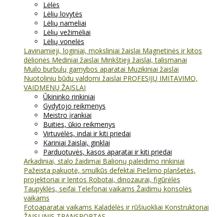
Lėlės
Lėlių lovytės
Lėlių nameliai
Lėlių vežimėliai
Lėlių vonelės
Lavinamieji, loginiai, moksliniai žaislai
Magnetinės ir kitos
dėlionės
Mediniai žaislai
Minkštieji žaislai, talismanai
Muilo burbulų gamybos aparatai
Muzikiniai žaislai
Nuotoliniu būdu valdomi žaislai
PROFESIJŲ IMITAVIMO,
VAIDMENŲ ŽAISLAI
Ūkininko rinkiniai
Gydytojo reikmenys
Meistro įrankiai
Buities, ūkio reikmenys
Virtuvėlės, indai ir kiti priedai
Kariniai žaislai, ginklai
Parduotuvės, kasos aparatai ir kiti priedai
Arkadiniai, stalo žaidimai
Balionų paleidimo rinkiniai
Pažeista pakuotė, smulkūs defektai
Piešimo planšetės,
projektoriai ir lentos
Robotai, dinozaurai, figūrėlės
Taupyklės, seifai
Telefonai vaikams
Žaidimų konsolės
vaikams
Fotoaparatai vaikams
Kaladėlės ir rūšiuokliai
Konstruktoriai
ŽAISLINIS TRANSPORTAS