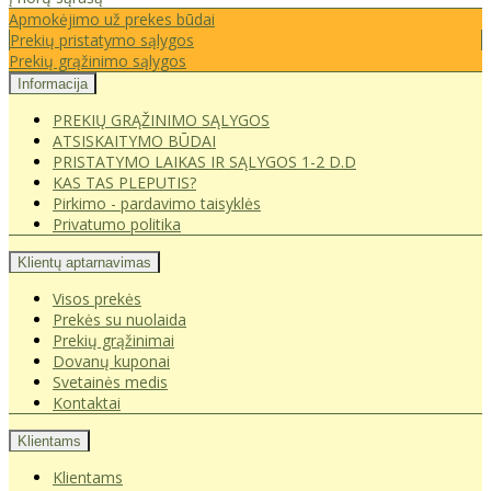
Apmokėjimo už prekes būdai
Prekių pristatymo sąlygos
Prekių grąžinimo sąlygos
Informacija
PREKIŲ GRĄŽINIMO SĄLYGOS
ATSISKAITYMO BŪDAI
PRISTATYMO LAIKAS IR SĄLYGOS 1-2 D.D
KAS TAS PLEPUTIS?
Pirkimo - pardavimo taisyklės
Privatumo politika
Klientų aptarnavimas
Visos prekės
Prekės su nuolaida
Prekių grąžinimai
Dovanų kuponai
Svetainės medis
Kontaktai
Klientams
Klientams