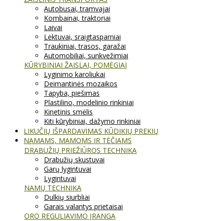
Autobusai, tramvajai
Kombainai, traktoriai
Laivai
Lėktuvai, sraigtasparniai
Traukiniai, trasos, garažai
Automobiliai, sunkvežimiai
KŪRYBINIAI ŽAISLAI, POMĖGIAI
Lyginimo karoliukai
Deimantinės mozaikos
Tapyba, piešimas
Plastilino, modelinio rinkiniai
Kinetinis smėlis
Kiti kūrybiniai, dažymo rinkiniai
LIKUČIŲ IŠPARDAVIMAS KŪDIKIŲ PREKIŲ
NAMAMS, MAMOMS IR TĖČIAMS
DRABUŽIŲ PRIEŽIŪROS TECHNIKA
Drabužių skustuvai
Garų lygintuvai
Lygintuvai
NAMŲ TECHNIKA
Dulkių siurbliai
Garais valantys prietaisai
ORO REGULIAVIMO ĮRANGA