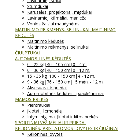
Lavinamieji stalai
Stumdukai
Karuselės, projektoriai, migdukai
Lavinamieji kilimėliai, maniežai
Vonios žaislai maudynėms
MAITINIMO REIKMENYS, SEILINUKAI, MAITINIMO
KĖDUTĖS
Maitinimo kėdutės
Maitinimo reikmenys, seilinukai
ČIULPTUKAI
AUTOMOBILINĖS KĖDUTĖS
0 - 22 kg|40 - 105 cm|0 - 4m.
0 - 36 kg|40 - 150 cm|0 - 12 m.
15 - 36 kg|100 - 150 cm|4 - 12 m.
9 - 36 kg|76 - 150 cm|15 mėn. - 12 m.
Aksesuarai ir priedai
Automobilinės kėdutės - paaukštinimai
MAMOS PREKĖS
Pientraukiai
Įklotai į liemenėlę
Intymi higiena, įklotai ir kitos prekės
SPORTINIAI VEŽIMĖLIAI IR PRIEDAI
KELIONINĖS, PRISTATOMOS LOVYTĖS IR ČIUŽINIAI
Kelioninės lovytės