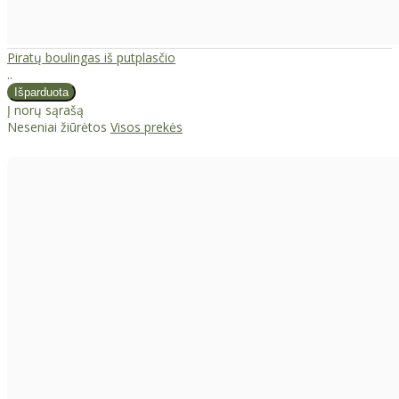
Piratų boulingas iš putplasčio
..
Į norų sąrašą
Neseniai žiūrėtos
Visos prekės