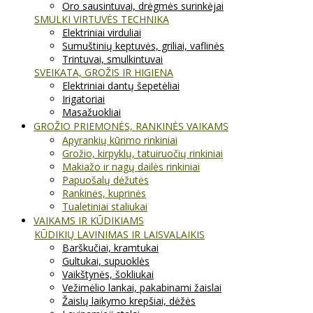
Oro sausintuvai, drėgmės surinkėjai
SMULKI VIRTUVĖS TECHNIKA
Elektriniai virduliai
Sumuštinių keptuvės, griliai, vaflinės
Trintuvai, smulkintuvai
SVEIKATA, GROŽIS IR HIGIENA
Elektriniai dantų šepetėliai
Irigatoriai
Masažuokliai
GROŽIO PRIEMONĖS, RANKINĖS VAIKAMS
Apyrankių kūrimo rinkiniai
Grožio, kirpyklų, tatuiruočių rinkiniai
Makiažo ir nagų dailės rinkiniai
Papuošalų dėžutės
Rankinės, kuprinės
Tualetiniai staliukai
VAIKAMS IR KŪDIKIAMS
KŪDIKIŲ LAVINIMAS IR LAISVALAIKIS
Barškučiai, kramtukai
Gultukai, supuoklės
Vaikštynės, šokliukai
Vežimėlio lankai, pakabinami žaislai
Žaislų laikymo krepšiai, dėžės