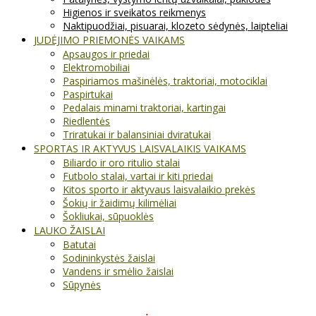
Higienos ir sveikatos reikmenys
Naktipuodžiai, pisuarai, klozeto sėdynės, laipteliai
JUDĖJIMO PRIEMONĖS VAIKAMS
Apsaugos ir priedai
Elektromobiliai
Paspiriamos mašinėlės, traktoriai, motociklai
Paspirtukai
Pedalais minami traktoriai, kartingai
Riedlentės
Triratukai ir balansiniai dviratukai
SPORTAS IR AKTYVUS LAISVALAIKIS VAIKAMS
Biliardo ir oro ritulio stalai
Futbolo stalai, vartai ir kiti priedai
Kitos sporto ir aktyvaus laisvalaikio prekės
Šokių ir žaidimų kilimėliai
Šokliukai, sūpuoklės
LAUKO ŽAISLAI
Batutai
Sodininkystės žaislai
Vandens ir smėlio žaislai
Sūpynės