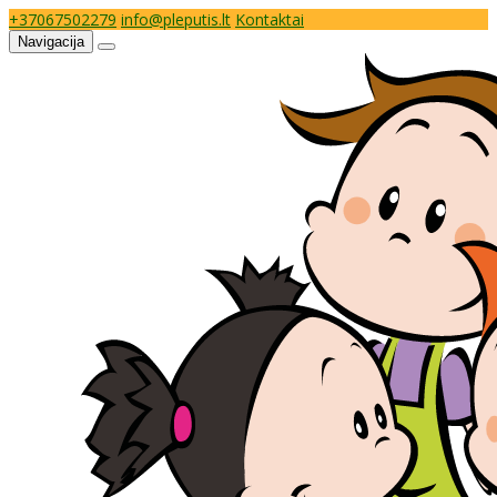
+37067502279
info@pleputis.lt
Kontaktai
Navigacija