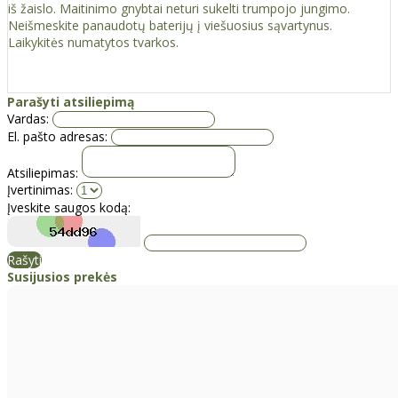
iš žaislo. Maitinimo gnybtai neturi sukelti trumpojo jungimo.
Neišmeskite panaudotų baterijų į viešuosius sąvartynus.
Laikykitės numatytos tvarkos.
Parašyti atsiliepimą
Vardas:
El. pašto adresas:
Atsiliepimas:
Įvertinimas:
Įveskite saugos kodą:
Rašyti
Susijusios prekės