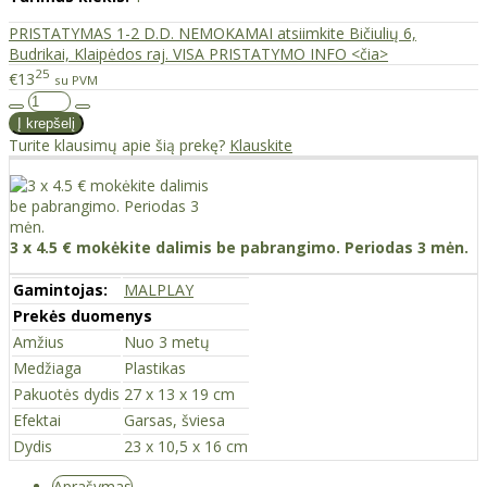
PRISTATYMAS 1-2 D.D. NEMOKAMAI atsiimkite Bičiulių 6,
Budrikai, Klaipėdos raj. VISA PRISTATYMO INFO <čia>
25
€13
su PVM
Turite klausimų apie šią prekę?
Klauskite
3 x 4.5 € mokėkite dalimis be pabrangimo. Periodas 3 mėn.
Gamintojas:
MALPLAY
Prekės duomenys
Amžius
Nuo 3 metų
Medžiaga
Plastikas
Pakuotės dydis
27 x 13 x 19 cm
Efektai
Garsas, šviesa
Dydis
23 x 10,5 x 16 cm
Aprašymas