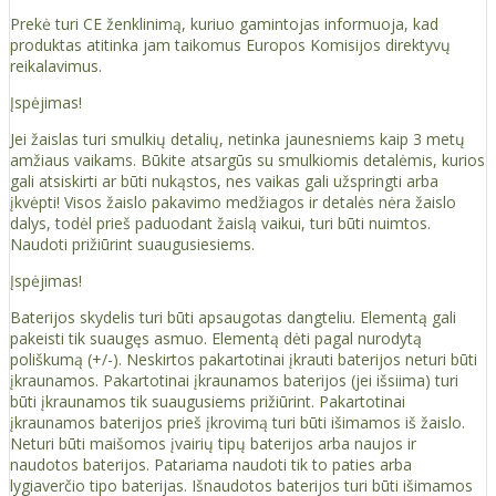
Prekė turi CE ženklinimą, kuriuo gamintojas informuoja, kad
produktas atitinka jam taikomus Europos Komisijos direktyvų
reikalavimus.
Įspėjimas!
Jei žaislas turi smulkių detalių, netinka jaunesniems kaip 3 metų
amžiaus vaikams. Būkite atsargūs su smulkiomis detalėmis, kurios
gali atsiskirti ar būti nukąstos, nes vaikas gali užspringti arba
įkvėpti! Visos žaislо pakavimo medžiagos ir detalės nėra žaislo
dalys, todėl prieš paduodant žaislą vaikui, turi būti nuimtos.
Naudoti prižiūrint suaugusiesiems.
Įspėjimas!
Baterijos skydelis turi būti apsaugotas dangteliu. Elementą gali
pakeisti tik suaugęs asmuo. Elementą dėti pagal nurodytą
poliškumą (+/-). Neskirtos pakartotinai įkrauti baterijos neturi būti
įkraunamos. Pakartotinai įkraunamos baterijos (jei išsiima) turi
būti įkraunamos tik suaugusiems prižiūrint. Pakartotinai
įkraunamos baterijos prieš įkrovimą turi būti išimamos iš žaislo.
Neturi būti maišomos įvairių tipų baterijos arba naujos ir
naudotos baterijos. Patariama naudoti tik to paties arba
lygiaverčio tipo baterijas. Išnaudotos baterijos turi būti išimamos