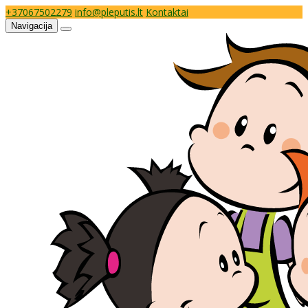
+37067502279
info@pleputis.lt
Kontaktai
Navigacija