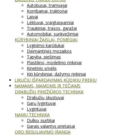
Autobusai, tramvajai
Kombainai, traktoriai
Laivai
Lėktuvai, sraigtasparniai
Traukiniai, trasos, garažai
Automobiliai, sunkvežimiai
KŪRYBINIAI ŽAISLAI, POMĖGIAI
Lyginimo karoliukai
Deimantinės mozaikos
Tapyba, piešimas
Plastilino, modelinio rinkiniai
Kinetinis smėlis
Kiti kūrybiniai, dažymo rinkiniai
LIKUČIŲ IŠPARDAVIMAS KŪDIKIŲ PREKIŲ
NAMAMS, MAMOMS IR TĖČIAMS
DRABUŽIŲ PRIEŽIŪROS TECHNIKA
Drabužių skustuvai
Garų lygintuvai
Lygintuvai
NAMŲ TECHNIKA
Dulkių siurbliai
Garais valantys prietaisai
ORO REGULIAVIMO ĮRANGA