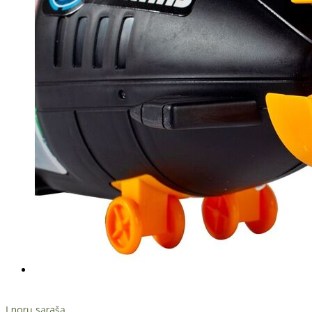
Į norų sąrašą