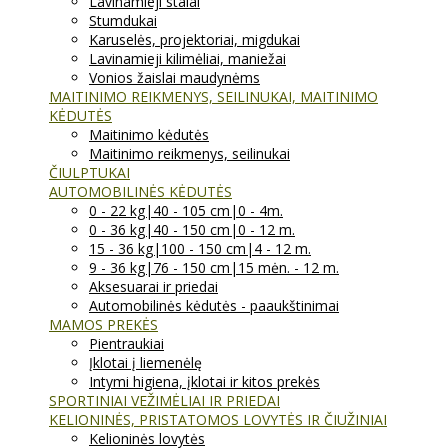
Lavinamieji stalai
Stumdukai
Karuselės, projektoriai, migdukai
Lavinamieji kilimėliai, maniežai
Vonios žaislai maudynėms
MAITINIMO REIKMENYS, SEILINUKAI, MAITINIMO
KĖDUTĖS
Maitinimo kėdutės
Maitinimo reikmenys, seilinukai
ČIULPTUKAI
AUTOMOBILINĖS KĖDUTĖS
0 - 22 kg|40 - 105 cm|0 - 4m.
0 - 36 kg|40 - 150 cm|0 - 12 m.
15 - 36 kg|100 - 150 cm|4 - 12 m.
9 - 36 kg|76 - 150 cm|15 mėn. - 12 m.
Aksesuarai ir priedai
Automobilinės kėdutės - paaukštinimai
MAMOS PREKĖS
Pientraukiai
Įklotai į liemenėlę
Intymi higiena, įklotai ir kitos prekės
SPORTINIAI VEŽIMĖLIAI IR PRIEDAI
KELIONINĖS, PRISTATOMOS LOVYTĖS IR ČIUŽINIAI
Kelioninės lovytės