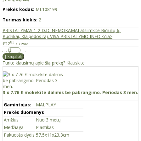
Prekės kodas:
ML108199
Turimas kiekis:
2
PRISTATYMAS 1-2 D.D. NEMOKAMAI atsiimkite Bičiulių 6,
Budrikai, Klaipėdos raj. VISA PRISTATYMO INFO <čia>
83
€22
su PVM
Turite klausimų apie šią prekę?
Klauskite
3 x 7.76 € mokėkite dalimis be pabrangimo. Periodas 3 mėn.
Gamintojas:
MALPLAY
Prekės duomenys
Amžius
Nuo 3 metų
Medžiaga
Plastikas
Pakuotės dydis
57,5x11x23,3cm