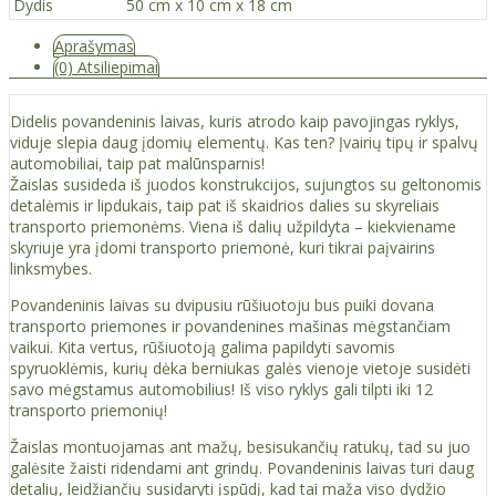
Dydis
50 cm x 10 cm x 18 cm
Aprašymas
(0) Atsiliepimai
Didelis povandeninis laivas, kuris atrodo kaip pavojingas ryklys,
viduje slepia daug įdomių elementų. Kas ten? Įvairių tipų ir spalvų
automobiliai, taip pat malūnsparnis!
Žaislas susideda iš juodos konstrukcijos, sujungtos su geltonomis
detalėmis ir lipdukais, taip pat iš skaidrios dalies su skyreliais
transporto priemonėms. Viena iš dalių užpildyta – kiekviename
skyriuje yra įdomi transporto priemonė, kuri tikrai paįvairins
linksmybes.
Povandeninis laivas su dvipusiu rūšiuotoju bus puiki dovana
transporto priemones ir povandenines mašinas mėgstančiam
vaikui. Kita vertus, rūšiuotoją galima papildyti savomis
spyruoklėmis, kurių dėka berniukas galės vienoje vietoje susidėti
savo mėgstamus automobilius! Iš viso ryklys gali tilpti iki 12
transporto priemonių!
Žaislas montuojamas ant mažų, besisukančių ratukų, tad su juo
galėsite žaisti ridendami ant grindų. Povandeninis laivas turi daug
detalių, leidžiančių susidaryti įspūdį, kad tai maža viso dydžio