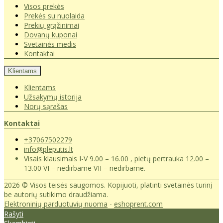
Visos prekės
Prekės su nuolaida
Prekių grąžinimai
Dovanų kuponai
Svetainės medis
Kontaktai
Klientams
Klientams
Užsakymų istorija
Norų sąrašas
Kontaktai
+37067502279
info@pleputis.lt
Visais klausimais I-V 9.00 – 16.00 , pietų pertrauka 12.00 –
13.00 VI – nedirbame VII – nedirbame.
2026 © Visos teisės saugomos. Kopijuoti, platinti svetainės turinį
be autorių sutikimo draudžiama.
Elektroninių parduotuvių nuoma
-
eshoprent.com
Rašyti