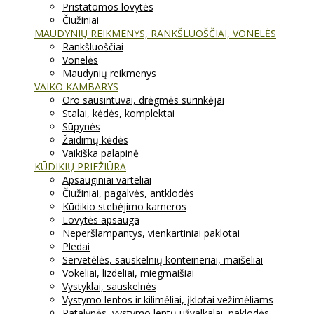
Pristatomos lovytės
Čiužiniai
MAUDYNIŲ REIKMENYS, RANKŠLUOŠČIAI, VONELĖS
Rankšluoščiai
Vonelės
Maudynių reikmenys
VAIKO KAMBARYS
Oro sausintuvai, drėgmės surinkėjai
Stalai, kėdės, komplektai
Sūpynės
Žaidimų kėdės
Vaikiška palapinė
KŪDIKIŲ PRIEŽIŪRA
Apsauginiai varteliai
Čiužiniai, pagalvės, antklodės
Kūdikio stebėjimo kameros
Lovytės apsauga
Neperšlampantys, vienkartiniai paklotai
Pledai
Servetėlės, sauskelnių konteineriai, maišeliai
Vokeliai, lizdeliai, miegmaišiai
Vystyklai, sauskelnės
Vystymo lentos ir kilimėliai, įklotai vežimėliams
Patalynės, vystymo lentų užvalkalai, paklodės