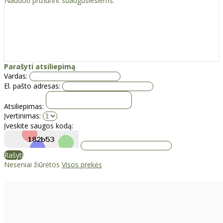
Naudoti prižiūrint suaugusiesiems.
Parašyti atsiliepimą
Vardas:
El. pašto adresas:
Atsiliepimas:
Įvertinimas:
Įveskite saugos kodą:
Rašyti
Neseniai žiūrėtos
Visos prekės