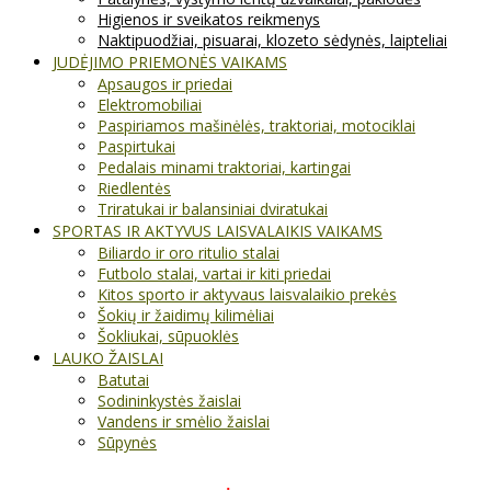
Higienos ir sveikatos reikmenys
Naktipuodžiai, pisuarai, klozeto sėdynės, laipteliai
JUDĖJIMO PRIEMONĖS VAIKAMS
Apsaugos ir priedai
Elektromobiliai
Paspiriamos mašinėlės, traktoriai, motociklai
Paspirtukai
Pedalais minami traktoriai, kartingai
Riedlentės
Triratukai ir balansiniai dviratukai
SPORTAS IR AKTYVUS LAISVALAIKIS VAIKAMS
Biliardo ir oro ritulio stalai
Futbolo stalai, vartai ir kiti priedai
Kitos sporto ir aktyvaus laisvalaikio prekės
Šokių ir žaidimų kilimėliai
Šokliukai, sūpuoklės
LAUKO ŽAISLAI
Batutai
Sodininkystės žaislai
Vandens ir smėlio žaislai
Sūpynės