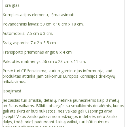
- sraigtas.
Komplektacijos elementų išmatavimai:
Povandeninis laivas: 50 cm x 10 cm x 18 cm,
Automobilis: 7,5 cm x 3 cm.
Sraigtasparnis: 7 x 2 x 3,5 cm
Transporto priemonės anga: 8 x 4 cm
Pakuotės matmenys: 56 cm x 23 cm x 11 cm.
Prekė turi CE ženklinimą, kuriuo gamintojas informuoja, kad
produktas atitinka jam taikomus Europos Komisijos direktyvų
reikalavimus.
Įspėjimas!
Jei žaislas turi smulkių detalių, netinka jaunesniems kaip 3 metų
amžiaus vaikams. Būkite atsargūs su smulkiomis detalėmis, kurios
gali atsiskirti ar būti nukąstos, nes vaikas gali užspringti arba
įkvėpti! Visos žaislо pakavimo medžiagos ir detalės nėra žaislo
dalys, todėl prieš paduodant žaislą vaikui, turi būti nuimtos.