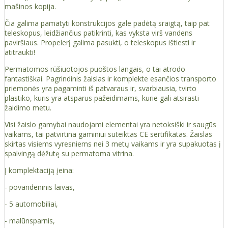
mašinos kopija.
Čia galima pamatyti konstrukcijos gale padėtą ​​sraigtą, taip pat
teleskopus, leidžiančius patikrinti, kas vyksta virš vandens
paviršiaus. Propelerį galima pasukti, o teleskopus ištiesti ir
atitraukti!
Permatomos rūšiuotojos puoštos langais, o tai atrodo
fantastiškai. Pagrindinis žaislas ir komplekte esančios transporto
priemonės yra pagaminti iš patvaraus ir, svarbiausia, tvirto
plastiko, kuris yra atsparus pažeidimams, kurie gali atsirasti
žaidimo metu.
Visi žaislo gamybai naudojami elementai yra netoksiški ir saugūs
vaikams, tai patvirtina gaminiui suteiktas CE sertifikatas. Žaislas
skirtas visiems vyresniems nei 3 metų vaikams ir yra supakuotas į
spalvingą dėžutę su permatoma vitrina.
Į komplektaciją įeina:
- povandeninis laivas,
- 5 automobiliai,
- malūnsparnis,