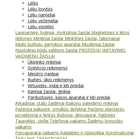
Lėlės
Lėlių lovytės
Lėlių nameliai
Lėlių vežimėliai
Lėlių vonelės
Lavinamieji, loginiai, moksliniai žaislai
Magnetinės ir kitos
dėlionės
Mediniai žaislai
Minkštieji žaislai, talismanai
Muilo burbulų gamybos aparatai
Muzikiniai žaislai
Nuotoliniu būdu valdomi žaislai
PROFESIJŲ IMITAVIMO,
VAIDMENŲ ŽAISLAI
Ūkininko rinkiniai
Gydytojo reikmenys
Meistro įrankiai
Buities, ūkio reikmenys
Virtuvėlės, indai ir kiti priedai
Kariniai žaislai, ginklai
Parduotuvės, kasos aparatai ir kiti priedai
Arkadiniai, stalo žaidimai
Balionų paleidimo rinkiniai
Pažeista pakuotė, smulkūs defektai
Piešimo planšetės,
projektoriai ir lentos
Robotai, dinozaurai, figūrėlės
Taupyklės, seifai
Telefonai vaikams
Žaidimų konsolės
vaikams
Fotoaparatai vaikams
Kaladėlės ir rūšiuokliai
Konstruktoriai
ŽAISLINIS TRANSPORTAS