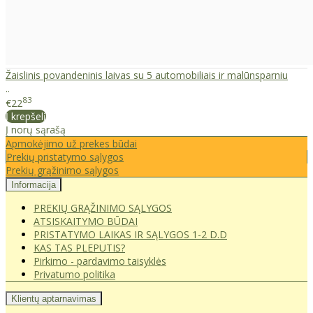
Žaislinis povandeninis laivas su 5 automobiliais ir malūnsparniu
..
83
€22
Į krepšelį
Į norų sąrašą
Apmokėjimo už prekes būdai
Prekių pristatymo sąlygos
Prekių grąžinimo sąlygos
Informacija
PREKIŲ GRĄŽINIMO SĄLYGOS
ATSISKAITYMO BŪDAI
PRISTATYMO LAIKAS IR SĄLYGOS 1-2 D.D
KAS TAS PLEPUTIS?
Pirkimo - pardavimo taisyklės
Privatumo politika
Klientų aptarnavimas