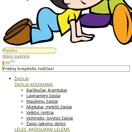
Mano paskyra
00
€0
0
Prekių krepšelis tuščias!
ŽAISLAI
ŽAISLAI KŪDIKIAMS
Barškučiai, kramtukai
Lavinamieji žaislai
Maudynių žaislai
Migdukai, minkšti žaislai
Veiklos centrai
Vežimėlio, lovytės žaislai
Žaislų laikymo dėžės
LĖLĖS, AKSESUARAI LĖLĖMS