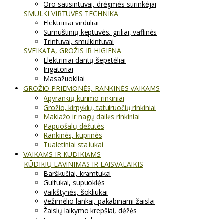
Oro sausintuvai, drėgmės surinkėjai
SMULKI VIRTUVĖS TECHNIKA
Elektriniai virduliai
Sumuštinių keptuvės, griliai, vaflinės
Trintuvai, smulkintuvai
SVEIKATA, GROŽIS IR HIGIENA
Elektriniai dantų šepetėliai
Irigatoriai
Masažuokliai
GROŽIO PRIEMONĖS, RANKINĖS VAIKAMS
Apyrankių kūrimo rinkiniai
Grožio, kirpyklų, tatuiruočių rinkiniai
Makiažo ir nagų dailės rinkiniai
Papuošalų dėžutės
Rankinės, kuprinės
Tualetiniai staliukai
VAIKAMS IR KŪDIKIAMS
KŪDIKIŲ LAVINIMAS IR LAISVALAIKIS
Barškučiai, kramtukai
Gultukai, supuoklės
Vaikštynės, šokliukai
Vežimėlio lankai, pakabinami žaislai
Žaislų laikymo krepšiai, dėžės