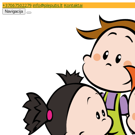
+37067502279
info@pleputis.lt
Kontaktai
Navigacija