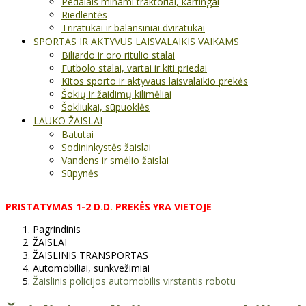
Pedalais minami traktoriai, kartingai
Riedlentės
Triratukai ir balansiniai dviratukai
SPORTAS IR AKTYVUS LAISVALAIKIS VAIKAMS
Biliardo ir oro ritulio stalai
Futbolo stalai, vartai ir kiti priedai
Kitos sporto ir aktyvaus laisvalaikio prekės
Šokių ir žaidimų kilimėliai
Šokliukai, sūpuoklės
LAUKO ŽAISLAI
Batutai
Sodininkystės žaislai
Vandens ir smėlio žaislai
Sūpynės
PRISTATYMAS
1-2
D
.
D
.
PREKĖS
YRA
VIETOJE
Pagrindinis
ŽAISLAI
ŽAISLINIS TRANSPORTAS
Automobiliai, sunkvežimiai
Žaislinis policijos automobilis virstantis robotu