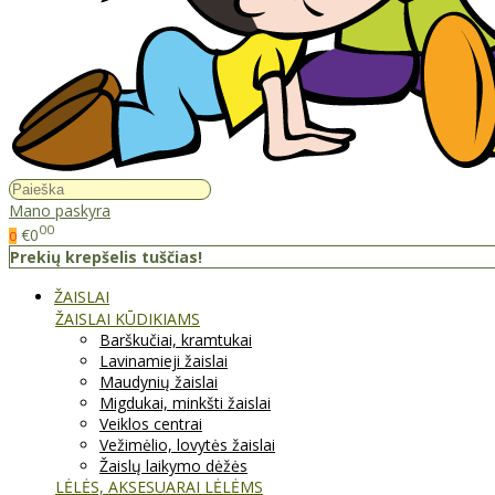
Mano paskyra
00
€0
0
Prekių krepšelis tuščias!
ŽAISLAI
ŽAISLAI KŪDIKIAMS
Barškučiai, kramtukai
Lavinamieji žaislai
Maudynių žaislai
Migdukai, minkšti žaislai
Veiklos centrai
Vežimėlio, lovytės žaislai
Žaislų laikymo dėžės
LĖLĖS, AKSESUARAI LĖLĖMS