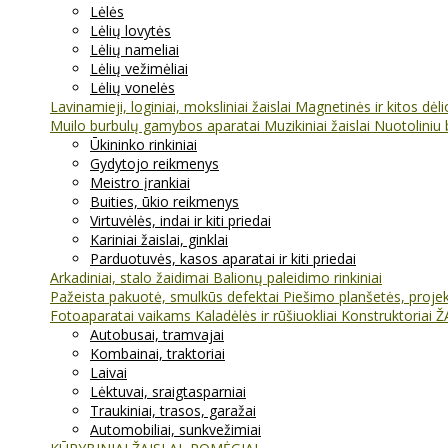
Lėlės
Lėlių lovytės
Lėlių nameliai
Lėlių vežimėliai
Lėlių vonelės
Lavinamieji, loginiai, moksliniai žaislai
Magnetinės ir kitos dėl
Muilo burbulų gamybos aparatai
Muzikiniai žaislai
Nuotoliniu 
Ūkininko rinkiniai
Gydytojo reikmenys
Meistro įrankiai
Buities, ūkio reikmenys
Virtuvėlės, indai ir kiti priedai
Kariniai žaislai, ginklai
Parduotuvės, kasos aparatai ir kiti priedai
Arkadiniai, stalo žaidimai
Balionų paleidimo rinkiniai
Pažeista pakuotė, smulkūs defektai
Piešimo planšetės, projekt
Fotoaparatai vaikams
Kaladėlės ir rūšiuokliai
Konstruktoriai
Ž
Autobusai, tramvajai
Kombainai, traktoriai
Laivai
Lėktuvai, sraigtasparniai
Traukiniai, trasos, garažai
Automobiliai, sunkvežimiai