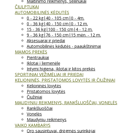
Maitinimo reikmenys, seilinukai
ČIULPTUKAI
AUTOMOBILINĖS KĖDUTĖS
0 - 22 kg|40 - 105 cm|0 - 4m.
0 - 36 kg|40 - 150 cm|0 - 12 m.
15 - 36 kg|100 - 150 cm|4 - 12 m.
9 - 36 kg|76 - 150 cm|15 mėn. - 12 m.
Aksesuarai ir priedai
Automobilinės kėdutės - paaukštinimai
MAMOS PREKĖS
Pientraukiai
Įklotai į liemenėlę
Intymi higiena, įklotai ir kitos prekės
SPORTINIAI VEŽIMĖLIAI IR PRIEDAI
KELIONINĖS, PRISTATOMOS LOVYTĖS IR ČIUŽINIAI
Kelioninės lovytės
Pristatomos lovytės
Čiužiniai
MAUDYNIŲ REIKMENYS, RANKŠLUOŠČIAI, VONELĖS
Rankšluoščiai
Vonelės
Maudynių reikmenys
VAIKO KAMBARYS
Oro sausintuvai, drėgmės surinkėjai