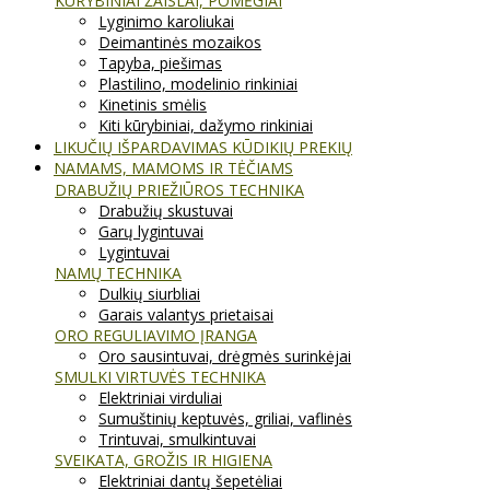
KŪRYBINIAI ŽAISLAI, POMĖGIAI
Lyginimo karoliukai
Deimantinės mozaikos
Tapyba, piešimas
Plastilino, modelinio rinkiniai
Kinetinis smėlis
Kiti kūrybiniai, dažymo rinkiniai
LIKUČIŲ IŠPARDAVIMAS KŪDIKIŲ PREKIŲ
NAMAMS, MAMOMS IR TĖČIAMS
DRABUŽIŲ PRIEŽIŪROS TECHNIKA
Drabužių skustuvai
Garų lygintuvai
Lygintuvai
NAMŲ TECHNIKA
Dulkių siurbliai
Garais valantys prietaisai
ORO REGULIAVIMO ĮRANGA
Oro sausintuvai, drėgmės surinkėjai
SMULKI VIRTUVĖS TECHNIKA
Elektriniai virduliai
Sumuštinių keptuvės, griliai, vaflinės
Trintuvai, smulkintuvai
SVEIKATA, GROŽIS IR HIGIENA
Elektriniai dantų šepetėliai