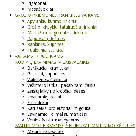
Irigatoriai
Masažuokliai
GROŽIO PRIEMONĖS, RANKINĖS VAIKAMS
Apyrankių kūrimo rinkiniai
Grožio, kirpyklų, tatuiruočių rinkiniai
Makiažo ir nagų dailės rinkiniai
Papuošalų dėžutės
Rankinės, kuprinės
Tualetiniai staliukai
VAIKAMS IR KŪDIKIAMS
KŪDIKIŲ LAVINIMAS IR LAISVALAIKIS
Barškučiai, kramtukai
Gultukai, supuoklės
Vaikštynės, šokliukai
Vežimėlio lankai, pakabinami žaislai
Žaislų laikymo krepšiai, dėžės
Lavinamieji stalai
Stumdukai
Karuselės, projektoriai, migdukai
Lavinamieji kilimėliai, maniežai
Vonios žaislai maudynėms
MAITINIMO REIKMENYS, SEILINUKAI, MAITINIMO KĖDUTĖS
Maitinimo kėdutės