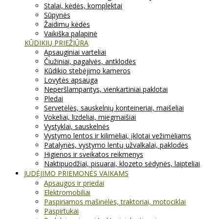
Stalai, kėdės, komplektai
Sūpynės
Žaidimų kėdės
Vaikiška palapinė
KŪDIKIŲ PRIEŽIŪRA
Apsauginiai varteliai
Čiužiniai, pagalvės, antklodės
Kūdikio stebėjimo kameros
Lovytės apsauga
Neperšlampantys, vienkartiniai paklotai
Pledai
Servetėlės, sauskelnių konteineriai, maišeliai
Vokeliai, lizdeliai, miegmaišiai
Vystyklai, sauskelnės
Vystymo lentos ir kilimėliai, įklotai vežimėliams
Patalynės, vystymo lentų užvalkalai, paklodės
Higienos ir sveikatos reikmenys
Naktipuodžiai, pisuarai, klozeto sėdynės, laipteliai
JUDĖJIMO PRIEMONĖS VAIKAMS
Apsaugos ir priedai
Elektromobiliai
Paspiriamos mašinėlės, traktoriai, motociklai
Paspirtukai