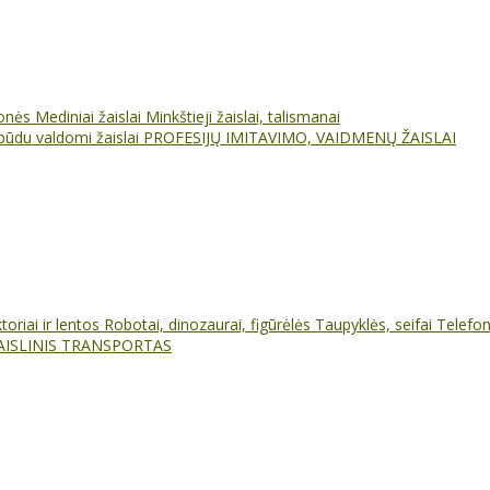
ionės
Mediniai žaislai
Minkštieji žaislai, talismanai
būdu valdomi žaislai
PROFESIJŲ IMITAVIMO, VAIDMENŲ ŽAISLAI
oriai ir lentos
Robotai, dinozaurai, figūrėlės
Taupyklės, seifai
Telefo
AISLINIS TRANSPORTAS