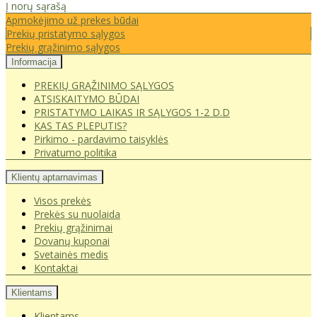
Į norų sąrašą
Apmokėjimo už prekes būdai
Prekių pristatymo sąlygos
Prekių grąžinimo sąlygos
Informacija
PREKIŲ GRĄŽINIMO SĄLYGOS
ATSISKAITYMO BŪDAI
PRISTATYMO LAIKAS IR SĄLYGOS 1-2 D.D
KAS TAS PLEPUTIS?
Pirkimo - pardavimo taisyklės
Privatumo politika
Klientų aptarnavimas
Visos prekės
Prekės su nuolaida
Prekių grąžinimai
Dovanų kuponai
Svetainės medis
Kontaktai
Klientams
Klientams