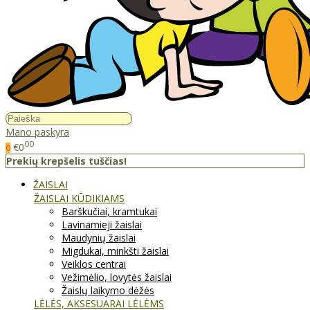
Mano paskyra
00
€0
0
Prekių krepšelis tuščias!
ŽAISLAI
ŽAISLAI KŪDIKIAMS
Barškučiai, kramtukai
Lavinamieji žaislai
Maudynių žaislai
Migdukai, minkšti žaislai
Veiklos centrai
Vežimėlio, lovytės žaislai
Žaislų laikymo dėžės
LĖLĖS, AKSESUARAI LĖLĖMS