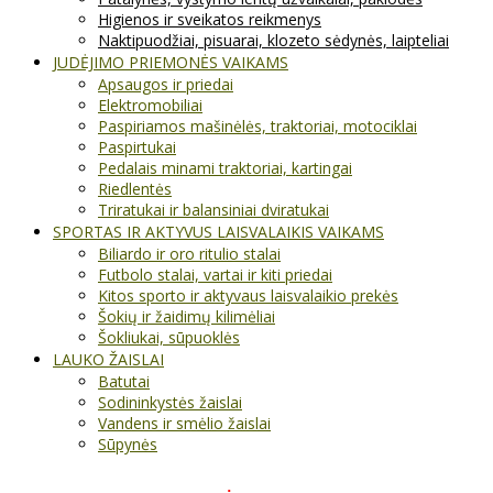
Higienos ir sveikatos reikmenys
Naktipuodžiai, pisuarai, klozeto sėdynės, laipteliai
JUDĖJIMO PRIEMONĖS VAIKAMS
Apsaugos ir priedai
Elektromobiliai
Paspiriamos mašinėlės, traktoriai, motociklai
Paspirtukai
Pedalais minami traktoriai, kartingai
Riedlentės
Triratukai ir balansiniai dviratukai
SPORTAS IR AKTYVUS LAISVALAIKIS VAIKAMS
Biliardo ir oro ritulio stalai
Futbolo stalai, vartai ir kiti priedai
Kitos sporto ir aktyvaus laisvalaikio prekės
Šokių ir žaidimų kilimėliai
Šokliukai, sūpuoklės
LAUKO ŽAISLAI
Batutai
Sodininkystės žaislai
Vandens ir smėlio žaislai
Sūpynės