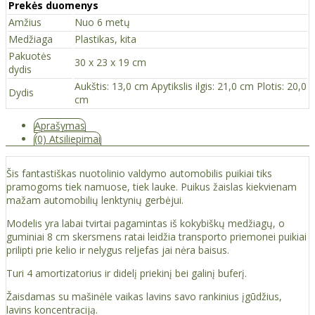
Prekės duomenys
Amžius
Nuo 6 metų
Medžiaga
Plastikas, kita
Pakuotės
30 x 23 x 19 cm
dydis
Aukštis: 13,0 cm Apytikslis ilgis: 21,0 cm Plotis: 20,0
Dydis
cm
Aprašymas
(0) Atsiliepimai
Šis fantastiškas nuotolinio valdymo automobilis puikiai tiks
pramogoms tiek namuose, tiek lauke. Puikus žaislas kiekvienam
mažam automobilių lenktynių gerbėjui.
Modelis yra labai tvirtai pagamintas iš kokybiškų medžiagų, o
guminiai 8 cm skersmens ratai leidžia transporto priemonei puikiai
prilipti prie kelio ir nelygus reljefas jai nėra baisus.
Turi 4 amortizatorius ir didelį priekinį bei galinį buferį.
Žaisdamas su mašinėle vaikas lavins savo rankinius įgūdžius,
lavins koncentraciją.