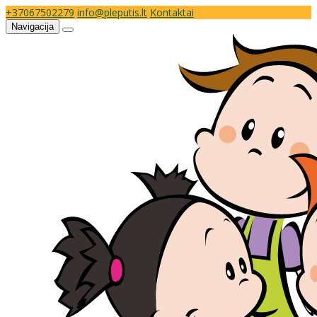
+37067502279
info@pleputis.lt
Kontaktai
Navigacija