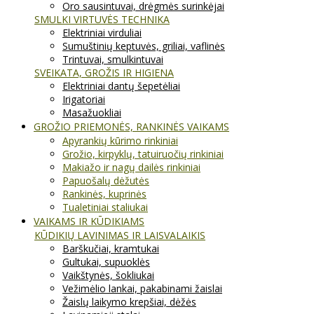
Oro sausintuvai, drėgmės surinkėjai
SMULKI VIRTUVĖS TECHNIKA
Elektriniai virduliai
Sumuštinių keptuvės, griliai, vaflinės
Trintuvai, smulkintuvai
SVEIKATA, GROŽIS IR HIGIENA
Elektriniai dantų šepetėliai
Irigatoriai
Masažuokliai
GROŽIO PRIEMONĖS, RANKINĖS VAIKAMS
Apyrankių kūrimo rinkiniai
Grožio, kirpyklų, tatuiruočių rinkiniai
Makiažo ir nagų dailės rinkiniai
Papuošalų dėžutės
Rankinės, kuprinės
Tualetiniai staliukai
VAIKAMS IR KŪDIKIAMS
KŪDIKIŲ LAVINIMAS IR LAISVALAIKIS
Barškučiai, kramtukai
Gultukai, supuoklės
Vaikštynės, šokliukai
Vežimėlio lankai, pakabinami žaislai
Žaislų laikymo krepšiai, dėžės