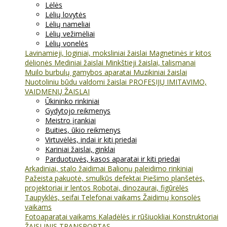
Lėlės
Lėlių lovytės
Lėlių nameliai
Lėlių vežimėliai
Lėlių vonelės
Lavinamieji, loginiai, moksliniai žaislai
Magnetinės ir kitos
dėlionės
Mediniai žaislai
Minkštieji žaislai, talismanai
Muilo burbulų gamybos aparatai
Muzikiniai žaislai
Nuotoliniu būdu valdomi žaislai
PROFESIJŲ IMITAVIMO,
VAIDMENŲ ŽAISLAI
Ūkininko rinkiniai
Gydytojo reikmenys
Meistro įrankiai
Buities, ūkio reikmenys
Virtuvėlės, indai ir kiti priedai
Kariniai žaislai, ginklai
Parduotuvės, kasos aparatai ir kiti priedai
Arkadiniai, stalo žaidimai
Balionų paleidimo rinkiniai
Pažeista pakuotė, smulkūs defektai
Piešimo planšetės,
projektoriai ir lentos
Robotai, dinozaurai, figūrėlės
Taupyklės, seifai
Telefonai vaikams
Žaidimų konsolės
vaikams
Fotoaparatai vaikams
Kaladėlės ir rūšiuokliai
Konstruktoriai
ŽAISLINIS TRANSPORTAS