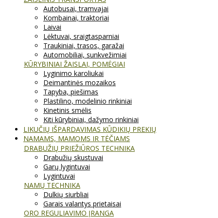
Autobusai, tramvajai
Kombainai, traktoriai
Laivai
Lėktuvai, sraigtasparniai
Traukiniai, trasos, garažai
Automobiliai, sunkvežimiai
KŪRYBINIAI ŽAISLAI, POMĖGIAI
Lyginimo karoliukai
Deimantinės mozaikos
Tapyba, piešimas
Plastilino, modelinio rinkiniai
Kinetinis smėlis
Kiti kūrybiniai, dažymo rinkiniai
LIKUČIŲ IŠPARDAVIMAS KŪDIKIŲ PREKIŲ
NAMAMS, MAMOMS IR TĖČIAMS
DRABUŽIŲ PRIEŽIŪROS TECHNIKA
Drabužių skustuvai
Garų lygintuvai
Lygintuvai
NAMŲ TECHNIKA
Dulkių siurbliai
Garais valantys prietaisai
ORO REGULIAVIMO ĮRANGA