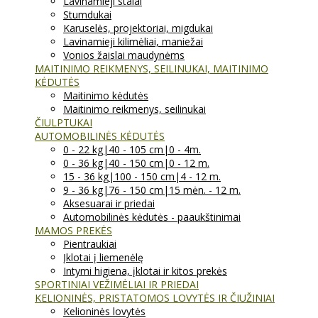
Lavinamieji stalai
Stumdukai
Karuselės, projektoriai, migdukai
Lavinamieji kilimėliai, maniežai
Vonios žaislai maudynėms
MAITINIMO REIKMENYS, SEILINUKAI, MAITINIMO
KĖDUTĖS
Maitinimo kėdutės
Maitinimo reikmenys, seilinukai
ČIULPTUKAI
AUTOMOBILINĖS KĖDUTĖS
0 - 22 kg|40 - 105 cm|0 - 4m.
0 - 36 kg|40 - 150 cm|0 - 12 m.
15 - 36 kg|100 - 150 cm|4 - 12 m.
9 - 36 kg|76 - 150 cm|15 mėn. - 12 m.
Aksesuarai ir priedai
Automobilinės kėdutės - paaukštinimai
MAMOS PREKĖS
Pientraukiai
Įklotai į liemenėlę
Intymi higiena, įklotai ir kitos prekės
SPORTINIAI VEŽIMĖLIAI IR PRIEDAI
KELIONINĖS, PRISTATOMOS LOVYTĖS IR ČIUŽINIAI
Kelioninės lovytės