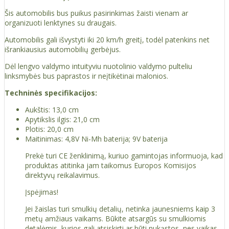
Šis automobilis bus puikus pasirinkimas žaisti vienam ar
organizuoti lenktynes ​​su draugais.
Automobilis gali išvystyti iki 20 km/h greitį, todėl patenkins net
išrankiausius automobilių gerbėjus.
Dėl lengvo valdymo intuityviu nuotolinio valdymo pulteliu
linksmybės bus paprastos ir neįtikėtinai malonios.
Techninės specifikacijos:
Aukštis: 13,0 cm
Apytikslis ilgis: 21,0 cm
Plotis: 20,0 cm
Maitinimas: 4,8V Ni-Mh baterija; 9V baterija
Prekė turi CE ženklinimą, kuriuo gamintojas informuoja, kad
produktas atitinka jam taikomus Europos Komisijos
direktyvų reikalavimus.
Įspėjimas!
Jei žaislas turi smulkių detalių, netinka jaunesniems kaip 3
metų amžiaus vaikams. Būkite atsargūs su smulkiomis
detalėmis, kurios gali atsiskirti ar būti nukąstos, nes vaikas