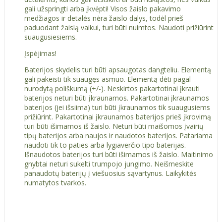
gali užspringti arba įkvėpti! Visos žaislо pakavimo
medžiagos ir detalės nėra žaislo dalys, todėl prieš
paduodant žaislą vaikui, turi būti nuimtos. Naudoti prižiūrint
suaugusiesiems.
Įspėjimas!
Baterijos skydelis turi būti apsaugotas dangteliu. Elementą
gali pakeisti tik suaugęs asmuo. Elementą dėti pagal
nurodytą poliškumą (+/-). Neskirtos pakartotinai įkrauti
baterijos neturi būti įkraunamos. Pakartotinai įkraunamos
baterijos (jei išsiima) turi būti įkraunamos tik suaugusiems
prižiūrint. Pakartotinai įkraunamos baterijos prieš įkrovimą
turi būti išimamos iš žaislo. Neturi būti maišomos įvairių
tipų baterijos arba naujos ir naudotos baterijos. Patariama
naudoti tik to paties arba lygiaverčio tipo baterijas.
Išnaudotos baterijos turi būti išimamos iš žaislo. Maitinimo
gnybtai neturi sukelti trumpojo jungimo. Neišmeskite
panaudotų baterijų į viešuosius sąvartynus. Laikykitės
numatytos tvarkos.