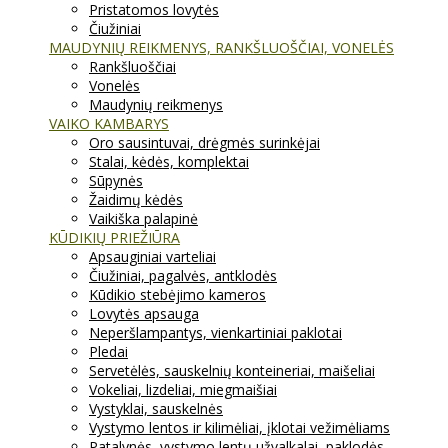
Pristatomos lovytės
Čiužiniai
MAUDYNIŲ REIKMENYS, RANKŠLUOŠČIAI, VONELĖS
Rankšluoščiai
Vonelės
Maudynių reikmenys
VAIKO KAMBARYS
Oro sausintuvai, drėgmės surinkėjai
Stalai, kėdės, komplektai
Sūpynės
Žaidimų kėdės
Vaikiška palapinė
KŪDIKIŲ PRIEŽIŪRA
Apsauginiai varteliai
Čiužiniai, pagalvės, antklodės
Kūdikio stebėjimo kameros
Lovytės apsauga
Neperšlampantys, vienkartiniai paklotai
Pledai
Servetėlės, sauskelnių konteineriai, maišeliai
Vokeliai, lizdeliai, miegmaišiai
Vystyklai, sauskelnės
Vystymo lentos ir kilimėliai, įklotai vežimėliams
Patalynės, vystymo lentų užvalkalai, paklodės