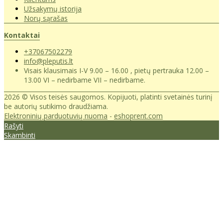
Užsakymų istorija
Norų sąrašas
Kontaktai
+37067502279
info@pleputis.lt
Visais klausimais I-V 9.00 – 16.00 , pietų pertrauka 12.00 –
13.00 VI – nedirbame VII – nedirbame.
2026 © Visos teisės saugomos. Kopijuoti, platinti svetainės turinį
be autorių sutikimo draudžiama.
Elektroninių parduotuvių nuoma
-
eshoprent.com
Rašyti
Skambinti