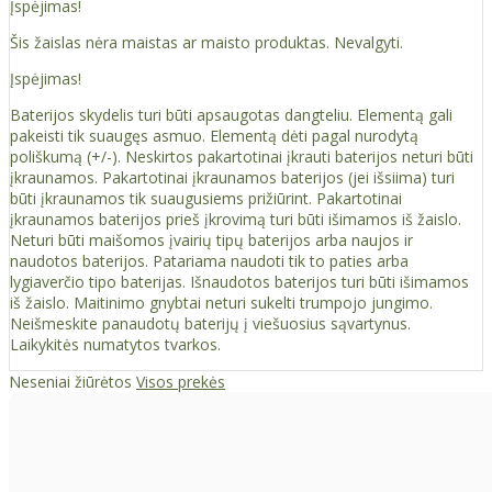
Įspėjimas!
Šis žaislas nėra maistas ar maisto produktas. Nevalgyti.
Įspėjimas!
Baterijos skydelis turi būti apsaugotas dangteliu. Elementą gali
pakeisti tik suaugęs asmuo. Elementą dėti pagal nurodytą
poliškumą (+/-). Neskirtos pakartotinai įkrauti baterijos neturi būti
įkraunamos. Pakartotinai įkraunamos baterijos (jei išsiima) turi
būti įkraunamos tik suaugusiems prižiūrint. Pakartotinai
įkraunamos baterijos prieš įkrovimą turi būti išimamos iš žaislo.
Neturi būti maišomos įvairių tipų baterijos arba naujos ir
naudotos baterijos. Patariama naudoti tik to paties arba
lygiaverčio tipo baterijas. Išnaudotos baterijos turi būti išimamos
iš žaislo. Maitinimo gnybtai neturi sukelti trumpojo jungimo.
Neišmeskite panaudotų baterijų į viešuosius sąvartynus.
Laikykitės numatytos tvarkos.
Neseniai žiūrėtos
Visos prekės