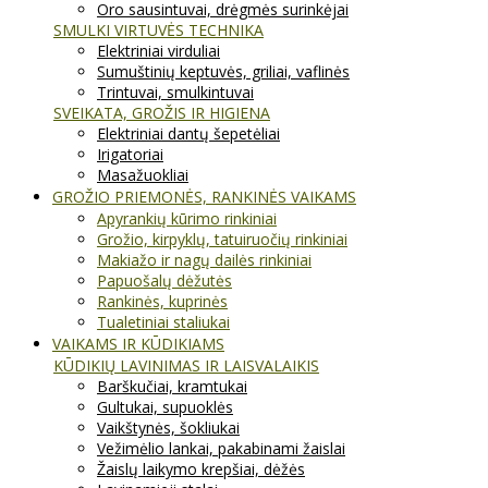
Oro sausintuvai, drėgmės surinkėjai
SMULKI VIRTUVĖS TECHNIKA
Elektriniai virduliai
Sumuštinių keptuvės, griliai, vaflinės
Trintuvai, smulkintuvai
SVEIKATA, GROŽIS IR HIGIENA
Elektriniai dantų šepetėliai
Irigatoriai
Masažuokliai
GROŽIO PRIEMONĖS, RANKINĖS VAIKAMS
Apyrankių kūrimo rinkiniai
Grožio, kirpyklų, tatuiruočių rinkiniai
Makiažo ir nagų dailės rinkiniai
Papuošalų dėžutės
Rankinės, kuprinės
Tualetiniai staliukai
VAIKAMS IR KŪDIKIAMS
KŪDIKIŲ LAVINIMAS IR LAISVALAIKIS
Barškučiai, kramtukai
Gultukai, supuoklės
Vaikštynės, šokliukai
Vežimėlio lankai, pakabinami žaislai
Žaislų laikymo krepšiai, dėžės