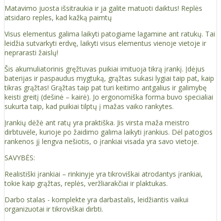
Matavimo juosta išsitraukia ir ja galite matuoti daiktus! Replės
atsidaro reples, kad kažką paimtų
Visus elementus galima laikyti patogiame lagamine ant ratukų. Tai
leidžia sutvarkyti erdvę, laikyti visus elementus vienoje vietoje ir
neprarasti žaislų!
Šis akumuliatorinis gręžtuvas puikiai imituoja tikrą įrankį. Įdėjus
baterijas ir paspaudus mygtuką, grąžtas sukasi lygiai taip pat, kaip
tikras grąžtas! Grąžtas taip pat turi keitimo antgalius ir galimybę
keisti greitį (dešinė – kairė). Jo ergonomiška forma buvo specialiai
sukurta taip, kad puikiai tilptų į mažas vaiko rankytes.
Įrankių dėžė ant ratų yra praktiška. Jis virsta maža meistro
dirbtuvėle, kurioje po žaidimo galima laikyti įrankius. Dėl patogios
rankenos jį lengva nešiotis, o įrankiai visada yra savo vietoje.
SAVYBĖS:
Realistiški įrankiai – rinkinyje yra tikroviškai atrodantys įrankiai,
tokie kaip grąžtas, replės, veržliarakčiai ir plaktukas.
Darbo stalas - komplekte yra darbastalis, leidžiantis vaikui
organizuotai ir tikroviškai dirbti.