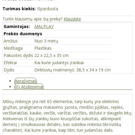
Turimas kiekis:
Išparduota
Turite klausimų apie šią prekę?
Klauskite
Gamintojas:
MALPLAY
Prekės duomenys
Amžius
Nuo 3 metų
Medžiaga
Plastikas
Pakuotės dydis
22 x 22,5 x 35 cm
Efektai
Kai kurie judantys įrankiai
Dydis
Dirbtuvių matmenys: 38,5 x 34 x 19 cm
Aprašymas
(0) Atsiliepimai
Mūsų rinkinyje yra net 65 elementai, tarp kurių yra elektrinis
grąžtas, prailginama matavimo juosta, medžio pjūklas, replės,
veržliarakčiai, kaukė, veržlė, varžtai, veržlės, dėžutė ir daugelis kitų.
Kiekvienas iš šių įrankių buvo kruopščiai sukurtas, atkreipiant
dėmesį į smulkiausias detales, kas suteikia rinkiniui tikrovišką
charakterį. Kai kurie įrankiai, kaip tikri, turi judančias dalis.