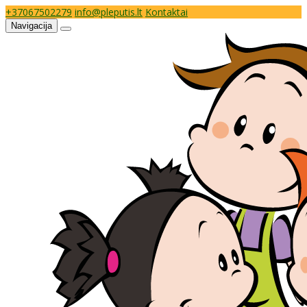
+37067502279
info@pleputis.lt
Kontaktai
Navigacija