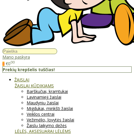
Mano paskyra
00
€0
0
Prekių krepšelis tuščias!
ŽAISLAI
ŽAISLAI KŪDIKIAMS
Barškučiai, kramtukai
Lavinamieji žaislai
Maudynių žaislai
Migdukai, minkšti žaislai
Veiklos centrai
Vežimėlio, lovytės žaislai
Žaislų laikymo dėžės
LĖLĖS, AKSESUARAI LĖLĖMS