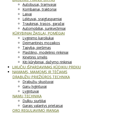
Autobusai, tramvajai
Kombainai, traktoriai
Laivai
Lėktuvai, sraigtasparniai
Traukiniai, trasos, garažai
Automobiliai, sunkvežimiai
KŪRYBINIAI ŽAISLAI, POMĖGIAI
Lyginimo karoliukai
Deimantinės mozaikos
Tapyba, piešimas
Plastilino, modelinio rinkiniai
Kinetinis smėlis
Kiti kūrybiniai, dažymo rinkiniai
LIKUČIŲ IŠPARDAVIMAS KŪDIKIŲ PREKIŲ
NAMAMS, MAMOMS IR TĖČIAMS
DRABUŽIŲ PRIEŽIŪROS TECHNIKA
Drabužių skustuvai
Garų lygintuvai
Lygintuvai
NAMŲ TECHNIKA
Dulkių siurbliai
Garais valantys prietaisai
ORO REGULIAVIMO ĮRANGA