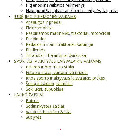
Higienos ir sveikatos reikmenys
Naktipuodžiai, pisuarai, klozeto sėdynės, laipteliai
JUDĖJIMO PRIEMONĖS VAIKAMS
Apsaugos ir priedai
Elektromobiliai
Paspiriamos mašinėlės, traktoriai, motociklai
Paspirtukai
Pedalais minami traktoriai, kartingai
Riedlentės
Triratukai ir balansiniai dviratukai
SPORTAS IR AKTYVUS LAISVALAIKIS VAIKAMS
Biliardo ir oro ritulio stalai
Futbolo stalai, vartai ir kiti priedai
Kitos sporto ir aktyvaus laisvalaikio prekės
Šokių ir žaidimų kilimėliai
Šokliukai, sūpuoklės
LAUKO ŽAISLAI
Batutai
Sodininkystės žaislai
Vandens ir smėlio žaislai
Sūpynės