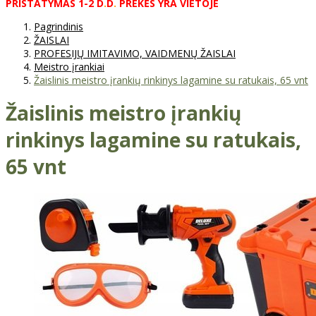
PRISTATYMAS
1-2
D
.
D
.
PREKĖS
YRA
VIETOJE
Pagrindinis
ŽAISLAI
PROFESIJŲ IMITAVIMO, VAIDMENŲ ŽAISLAI
Meistro įrankiai
Žaislinis meistro įrankių rinkinys lagamine su ratukais, 65 vnt
Žaislinis meistro įrankių
rinkinys lagamine su ratukais,
65 vnt