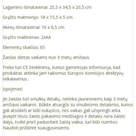
Lagamino išmatavimai: 25,5 x 34,5 x 20,5 cm
Grąžto matmenys: 18 x 15,5 x 5 cm
Akinių išmatavimai: 16 x 6,5 cm
Grąžto maitinimas: 2xAA
Elementų skaičius: 65
Žaislas skirtas vaikams nuo 3 metų amžiaus
Prekė turi CE ženklinimą, kuriuo gamintojas informuoja, kad
produktas atitinka jam taikomus Europos Komisijos direktyvų
reikalavimus.
Įspėjimas!
Jei žaislas turi smulkių detalių, netinka jaunesniems kaip 3 metų
amžiaus vaikams. Būkite atsargūs su smulkiomis detalėmis, kurios
gali atsiskirti ar būti nukąstos, nes vaikas gali užspringti arba
įkvėpti! Visos žaislо pakavimo medžiagos ir detalės nėra žaislo
dalys, todėl prieš paduodant žaislą vaikui, turi būti nuimtos.
Naudoti prižiūrint suaugusiesiems.