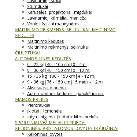
Lavinamieji stalai
Stumdukai
Karuselės, projektoriai, migdukai
Lavinamieji kilimėliai, maniežai
Vonios žaislai maudynėms
MAITINIMO REIKMENYS, SEILINUKAI, MAITINIMO
KĖDUTĖS
Maitinimo kėdutės
Maitinimo reikmenys, seilinukai
ČIULPTUKAI
AUTOMOBILINĖS KĖDUTĖS
0 - 22 kg|40 - 105 cm|0 - 4m.
0 - 36 kg|40 - 150 cm|0 - 12 m.
15 - 36 kg|100 - 150 cm|4 - 12 m.
9 - 36 kg|76 - 150 cm|15 mėn. - 12 m.
Aksesuarai ir priedai
Automobilinės kėdutės - paaukštinimai
MAMOS PREKĖS
Pientraukiai
Įklotai į liemenėlę
Intymi higiena, įklotai ir kitos prekės
SPORTINIAI VEŽIMĖLIAI IR PRIEDAI
KELIONINĖS, PRISTATOMOS LOVYTĖS IR ČIUŽINIAI
Kelioninės lovytės