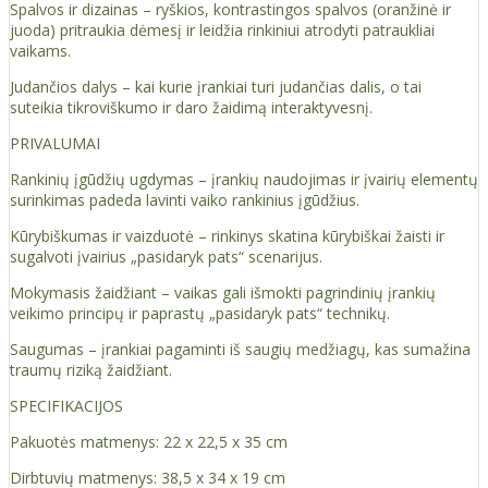
Spalvos ir dizainas – ryškios, kontrastingos spalvos (oranžinė ir
juoda) pritraukia dėmesį ir leidžia rinkiniui atrodyti patraukliai
vaikams.
Judančios dalys – kai kurie įrankiai turi judančias dalis, o tai
suteikia tikroviškumo ir daro žaidimą interaktyvesnį.
PRIVALUMAI
Rankinių įgūdžių ugdymas – įrankių naudojimas ir įvairių elementų
surinkimas padeda lavinti vaiko rankinius įgūdžius.
Kūrybiškumas ir vaizduotė – rinkinys skatina kūrybiškai žaisti ir
sugalvoti įvairius „pasidaryk pats“ scenarijus.
Mokymasis žaidžiant – vaikas gali išmokti pagrindinių įrankių
veikimo principų ir paprastų „pasidaryk pats“ technikų.
Saugumas – įrankiai pagaminti iš saugių medžiagų, kas sumažina
traumų riziką žaidžiant.
SPECIFIKACIJOS
Pakuotės matmenys: 22 x 22,5 x 35 cm
Dirbtuvių matmenys: 38,5 x 34 x 19 cm