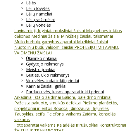
Lėlės
Lėlių lovytės
Lėlių nameliai
Lėlių vežimėliai
Lėlių vonelės
Lavinamieji, loginiai, moksliniai žaislai
Magnetinės ir kitos
dėlionės
Mediniai žaislai
Minkštieji žaislai, talismanai
Muilo burbulų gamybos aparatai
Muzikiniai žaislai
Nuotoliniu būdu valdomi žaislai
PROFESIJŲ IMITAVIMO,
VAIDMENŲ ŽAISLAI
Ūkininko rinkiniai
Gydytojo reikmenys
Meistro įrankiai
Buities, ūkio reikmenys
Virtuvėlės, indai ir kiti priedai
Kariniai žaislai, ginklai
Parduotuvės, kasos aparatai ir kiti priedai
Arkadiniai, stalo žaidimai
Balionų paleidimo rinkiniai
Pažeista pakuotė, smulkūs defektai
Piešimo planšetės,
projektoriai ir lentos
Robotai, dinozaurai, figūrėlės
Taupyklės, seifai
Telefonai vaikams
Žaidimų konsolės
vaikams
Fotoaparatai vaikams
Kaladėlės ir rūšiuokliai
Konstruktoriai
ŽAISLINIS TRANSPORTAS