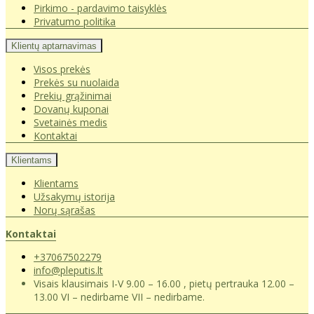
Pirkimo - pardavimo taisyklės
Privatumo politika
Klientų aptarnavimas
Visos prekės
Prekės su nuolaida
Prekių grąžinimai
Dovanų kuponai
Svetainės medis
Kontaktai
Klientams
Klientams
Užsakymų istorija
Norų sąrašas
Kontaktai
+37067502279
info@pleputis.lt
Visais klausimais I-V 9.00 – 16.00 , pietų pertrauka 12.00 –
13.00 VI – nedirbame VII – nedirbame.