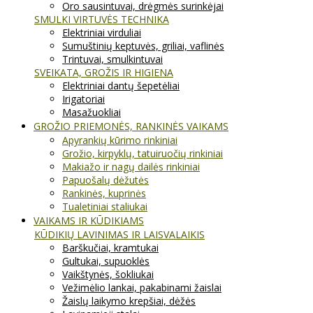
Oro sausintuvai, drėgmės surinkėjai
SMULKI VIRTUVĖS TECHNIKA
Elektriniai virduliai
Sumuštinių keptuvės, griliai, vaflinės
Trintuvai, smulkintuvai
SVEIKATA, GROŽIS IR HIGIENA
Elektriniai dantų šepetėliai
Irigatoriai
Masažuokliai
GROŽIO PRIEMONĖS, RANKINĖS VAIKAMS
Apyrankių kūrimo rinkiniai
Grožio, kirpyklų, tatuiruočių rinkiniai
Makiažo ir nagų dailės rinkiniai
Papuošalų dėžutės
Rankinės, kuprinės
Tualetiniai staliukai
VAIKAMS IR KŪDIKIAMS
KŪDIKIŲ LAVINIMAS IR LAISVALAIKIS
Barškučiai, kramtukai
Gultukai, supuoklės
Vaikštynės, šokliukai
Vežimėlio lankai, pakabinami žaislai
Žaislų laikymo krepšiai, dėžės