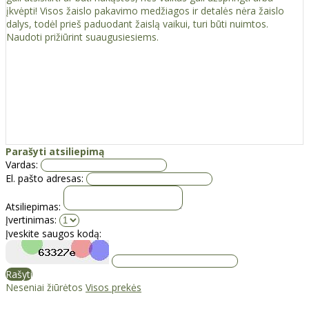
įkvėpti! Visos žaislо pakavimo medžiagos ir detalės nėra žaislo
dalys, todėl prieš paduodant žaislą vaikui, turi būti nuimtos.
Naudoti prižiūrint suaugusiesiems.
Parašyti atsiliepimą
Vardas:
El. pašto adresas:
Atsiliepimas:
Įvertinimas:
Įveskite saugos kodą:
Rašyti
Neseniai žiūrėtos
Visos prekės