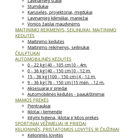
Lavinamieji stalai
Stumdukai
Karuselės, projektoriai, migdukai
Lavinamieji kilimėliai, maniežai
Vonios žaislai maudynėms
MAITINIMO REIKMENYS, SEILINUKAI, MAITINIMO
KĖDUTĖS
Maitinimo kėdutės
Maitinimo reikmenys, seilinukai
ČIULPTUKAI
AUTOMOBILINĖS KĖDUTĖS
0 - 22 kg|40 - 105 cm|0 - 4m.
0 - 36 kg|40 - 150 cm|0 - 12 m.
15 - 36 kg|100 - 150 cm|4 - 12 m.
9 - 36 kg|76 - 150 cm|15 mėn. - 12 m.
Aksesuarai ir priedai
Automobilinės kėdutės - paaukštinimai
MAMOS PREKĖS
Pientraukiai
Įklotai į liemenėlę
Intymi higiena, įklotai ir kitos prekės
SPORTINIAI VEŽIMĖLIAI IR PRIEDAI
KELIONINĖS, PRISTATOMOS LOVYTĖS IR ČIUŽINIAI
Kelioninės lovytės