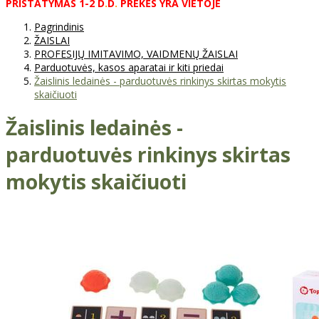
PRISTATYMAS
1-2
D
.
D
.
PREKĖS
YRA
VIETOJE
Pagrindinis
ŽAISLAI
PROFESIJŲ IMITAVIMO, VAIDMENŲ ŽAISLAI
Parduotuvės, kasos aparatai ir kiti priedai
Žaislinis ledainės - parduotuvės rinkinys skirtas mokytis
skaičiuoti
Žaislinis ledainės -
parduotuvės rinkinys skirtas
mokytis skaičiuoti