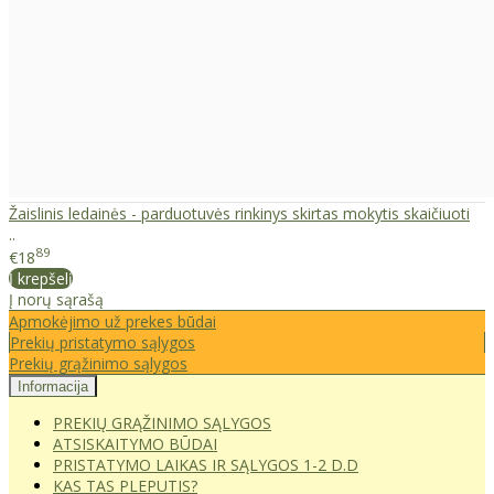
Žaislinis ledainės - parduotuvės rinkinys skirtas mokytis skaičiuoti
..
89
€18
Į krepšelį
Į norų sąrašą
Apmokėjimo už prekes būdai
Prekių pristatymo sąlygos
Prekių grąžinimo sąlygos
Informacija
PREKIŲ GRĄŽINIMO SĄLYGOS
ATSISKAITYMO BŪDAI
PRISTATYMO LAIKAS IR SĄLYGOS 1-2 D.D
KAS TAS PLEPUTIS?