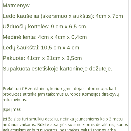
Matmenys:
Ledo kaušeliai (skersmuo x aukštis): 4cm x 7cm
Užduočių kortelės: 9 cm x 6,5 cm
Medinė lenta: 4cm x 4cm x 0,4cm
Ledų šaukštai: 10,5 cm x 4 cm
Pakuotė: 41cm x 21cm x 8,5cm
Supakuota estetiškoje kartoninėje dėžutėje.
Prekė turi CE ženklinimą, kuriuo gamintojas informuoja, kad
produktas atitinka jam taikomus Europos Komisijos direktyvų
reikalavimus.
Įspėjimas!
Jei žaislas turi smulkių detalių, netinka jaunesniems kaip 3 metų
amžiaus vaikams. Būkite atsargūs su smulkiomis detalėmis, kurios
gali atsiskirti ar būti nukąstos, nes vaikas gali užspringti arba