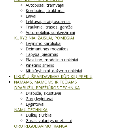
Autobusai, tramvajai
Kombainai, traktoriai
Laivai
Lėktuvai, sraigtasparniai
Traukiniai, trasos, garažai
Automobiliai, sunkvežimiai
KŪRYBINIAI ŽAISLAI, POMĖGIAI
Lyginimo karoliukai
Deimantinės mozaikos
Tapyba, piešimas
Plastilino, modelinio rinkiniai
Kinetinis smėlis
Kiti kūrybiniai, dažymo rinkiniai
LIKUČIŲ IŠPARDAVIMAS KŪDIKIŲ PREKIŲ
NAMAMS, MAMOMS IR TĖČIAMS
DRABUŽIŲ PRIEŽIŪROS TECHNIKA
Drabužių skustuvai
Garų lygintuvai
Lygintuvai
NAMŲ TECHNIKA
Dulkių siurbliai
Garais valantys prietaisai
ORO REGULIAVIMO ĮRANGA