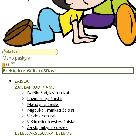
Mano paskyra
00
€0
0
Prekių krepšelis tuščias!
ŽAISLAI
ŽAISLAI KŪDIKIAMS
Barškučiai, kramtukai
Lavinamieji žaislai
Maudynių žaislai
Migdukai, minkšti žaislai
Veiklos centrai
Vežimėlio, lovytės žaislai
Žaislų laikymo dėžės
LĖLĖS, AKSESUARAI LĖLĖMS