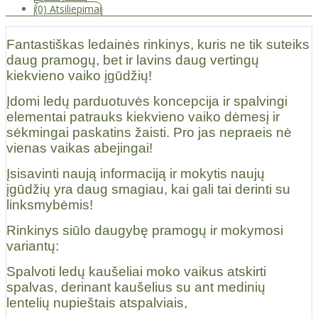
(0) Atsiliepimai
Fantastiškas ledainės rinkinys, kuris ne tik suteiks
daug pramogų, bet ir lavins daug vertingų
kiekvieno vaiko įgūdžių!
Įdomi ledų parduotuvės koncepcija ir spalvingi
elementai patrauks kiekvieno vaiko dėmesį ir
sėkmingai paskatins žaisti. Pro jas nepraeis nė
vienas vaikas abejingai!
Įsisavinti naują informaciją ir mokytis naujų
įgūdžių yra daug smagiau, kai gali tai derinti su
linksmybėmis!
Rinkinys siūlo daugybę pramogų ir mokymosi
variantų:
Spalvoti ledų kaušeliai moko vaikus atskirti
spalvas, derinant kaušelius su ant medinių
lentelių nupieštais atspalviais,