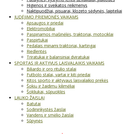
Higienos ir sveikatos reikmenys
Naktipuodžiai, pisuarai, klozeto sėdynės, laipteliai
JUDĖJIMO PRIEMONĖS VAIKAMS
Apsaugos ir priedai
Elektromobiliai
Paspiriamos mašinėlės, traktoriai, motociklai
Paspirtukai
Pedalais minami traktoriai, kartingai
Riedlentės
Triratukai ir balansiniai dviratukai
SPORTAS IR AKTYVUS LAISVALAIKIS VAIKAMS
Biliardo ir oro ritulio stalai
Futbolo stalai, vartai ir kiti priedai
Kitos sporto ir aktyvaus laisvalaikio prekės
Šokių ir žaidimų kilimėliai
Šokliukai, sūpuoklės
LAUKO ŽAISLAI
Batutai
Sodininkystės žaislai
Vandens ir smėlio žaislai
Sūpynės