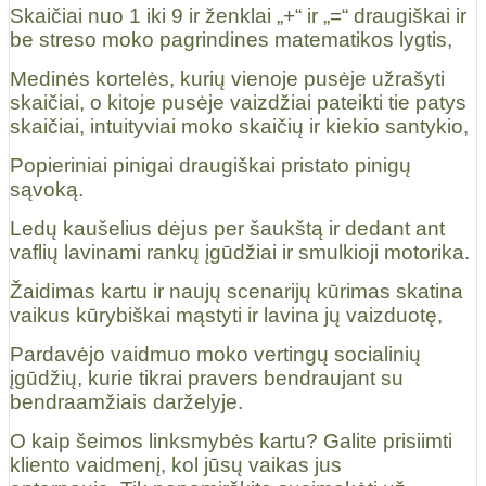
Skaičiai nuo 1 iki 9 ir ženklai „+“ ir „=“ draugiškai ir
be streso moko pagrindines matematikos lygtis,
Medinės kortelės, kurių vienoje pusėje užrašyti
skaičiai, o kitoje pusėje vaizdžiai pateikti tie patys
skaičiai, intuityviai moko skaičių ir kiekio santykio,
Popieriniai pinigai draugiškai pristato pinigų
sąvoką.
Ledų kaušelius dėjus per šaukštą ir dedant ant
vaflių lavinami rankų įgūdžiai ir smulkioji motorika.
Žaidimas kartu ir naujų scenarijų kūrimas skatina
vaikus kūrybiškai mąstyti ir lavina jų vaizduotę,
Pardavėjo vaidmuo moko vertingų socialinių
įgūdžių, kurie tikrai pravers bendraujant su
bendraamžiais darželyje.
O kaip šeimos linksmybės kartu? Galite prisiimti
kliento vaidmenį, kol jūsų vaikas jus