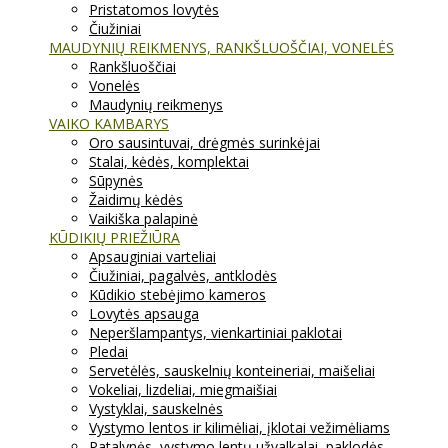
Pristatomos lovytės
Čiužiniai
MAUDYNIŲ REIKMENYS, RANKŠLUOŠČIAI, VONELĖS
Rankšluoščiai
Vonelės
Maudynių reikmenys
VAIKO KAMBARYS
Oro sausintuvai, drėgmės surinkėjai
Stalai, kėdės, komplektai
Sūpynės
Žaidimų kėdės
Vaikiška palapinė
KŪDIKIŲ PRIEŽIŪRA
Apsauginiai varteliai
Čiužiniai, pagalvės, antklodės
Kūdikio stebėjimo kameros
Lovytės apsauga
Neperšlampantys, vienkartiniai paklotai
Pledai
Servetėlės, sauskelnių konteineriai, maišeliai
Vokeliai, lizdeliai, miegmaišiai
Vystyklai, sauskelnės
Vystymo lentos ir kilimėliai, įklotai vežimėliams
Patalynės, vystymo lentų užvalkalai, paklodės