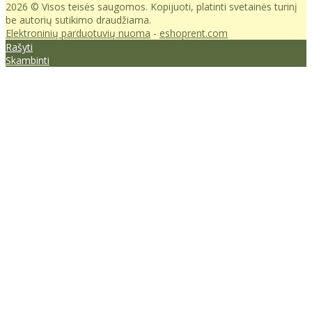
2026 © Visos teisės saugomos. Kopijuoti, platinti svetainės turinį
be autorių sutikimo draudžiama.
Elektroninių parduotuvių nuoma
-
eshoprent.com
Rašyti
Skambinti