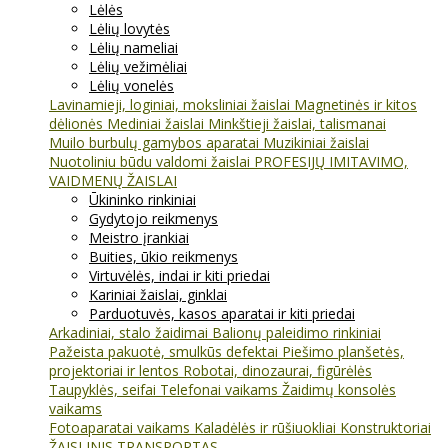
Lėlės
Lėlių lovytės
Lėlių nameliai
Lėlių vežimėliai
Lėlių vonelės
Lavinamieji, loginiai, moksliniai žaislai
Magnetinės ir kitos
dėlionės
Mediniai žaislai
Minkštieji žaislai, talismanai
Muilo burbulų gamybos aparatai
Muzikiniai žaislai
Nuotoliniu būdu valdomi žaislai
PROFESIJŲ IMITAVIMO,
VAIDMENŲ ŽAISLAI
Ūkininko rinkiniai
Gydytojo reikmenys
Meistro įrankiai
Buities, ūkio reikmenys
Virtuvėlės, indai ir kiti priedai
Kariniai žaislai, ginklai
Parduotuvės, kasos aparatai ir kiti priedai
Arkadiniai, stalo žaidimai
Balionų paleidimo rinkiniai
Pažeista pakuotė, smulkūs defektai
Piešimo planšetės,
projektoriai ir lentos
Robotai, dinozaurai, figūrėlės
Taupyklės, seifai
Telefonai vaikams
Žaidimų konsolės
vaikams
Fotoaparatai vaikams
Kaladėlės ir rūšiuokliai
Konstruktoriai
ŽAISLINIS TRANSPORTAS