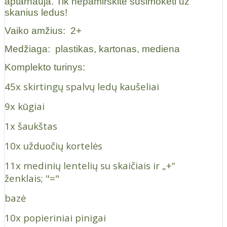
aptarnauja. Tik nepamirškite susimokėti už
skanius ledus!
Vaiko amžius:
2+
Medžiaga:
plastikas, kartonas, mediena
Komplekto turinys:
45x skirtingų spalvų ledų kaušeliai
9x kūgiai
1x šaukštas
10x užduočių kortelės
11x medinių lentelių su skaičiais ir „+“
ženklais; "="
bazė
10x popieriniai pinigai