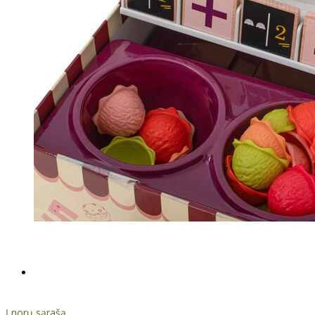
Į norų sąrašą