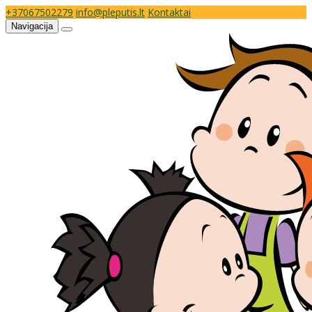
+37067502279
info@pleputis.lt
Kontaktai
Navigacija