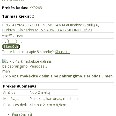
Prekės kodas:
KX9263
Turimas kiekis:
2
PRISTATYMAS 1-2 D.D. NEMOKAMAI atsiimkite Bičiulių 6,
Budrikai, Klaipėdos raj. VISA PRISTATYMO INFO <čia>
89
€18
su PVM
Turite klausimų apie šią prekę?
Klauskite
3 x 6.42 € mokėkite dalimis be pabrangimo. Periodas 3 mėn.
Prekės duomenys
Amžius
Nuo 2 metų
Medžiaga
Plastikas, kartonas, mediena
Pakuotės dydis
41cm x 21cm x 8,5cm
Aprašymas