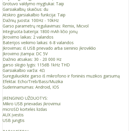
Grotuvo valdymo mygtukai: Taip
Garsiakalbių skaičius: du
Atskiro garsiakalbio funkcija: Taip
Dažnių juosta: 100Hz - 10kHz
Garso parametrų reguliavimas: Remix, Micvol
Integruota baterija: 1800 mAh ličio jonų
Įkrovimo laikas: 2 valandos
Baterijos veikimo laikas: 6-8 valandos
Įkrovimas: iš USB prievado arba sieninio įkroviklio
Įkrovimo įtampa: DC 5V
Dažnio atsakas: 30 - 20 000 Hz
garso slėgio lygis: 115dB 1kHz THD
Garsiakalbio varža: 4Ω
Sureguliuokite garso iš mikrofono ir foninės muzikos garsumą
Efektai: Echo/Treb/Bass/Muzika
Suderinamumas: Android, IOS
ĮRENGINIO UŽDUOTYS:
Mikro USB prievadas įkrovimui
microSD kortelės lizdas
AUX įvestis
USB jungtis