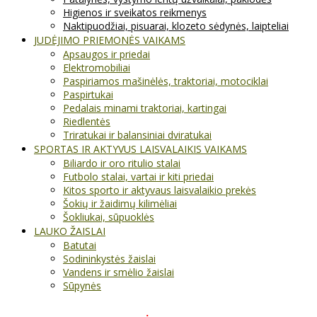
Higienos ir sveikatos reikmenys
Naktipuodžiai, pisuarai, klozeto sėdynės, laipteliai
JUDĖJIMO PRIEMONĖS VAIKAMS
Apsaugos ir priedai
Elektromobiliai
Paspiriamos mašinėlės, traktoriai, motociklai
Paspirtukai
Pedalais minami traktoriai, kartingai
Riedlentės
Triratukai ir balansiniai dviratukai
SPORTAS IR AKTYVUS LAISVALAIKIS VAIKAMS
Biliardo ir oro ritulio stalai
Futbolo stalai, vartai ir kiti priedai
Kitos sporto ir aktyvaus laisvalaikio prekės
Šokių ir žaidimų kilimėliai
Šokliukai, sūpuoklės
LAUKO ŽAISLAI
Batutai
Sodininkystės žaislai
Vandens ir smėlio žaislai
Sūpynės