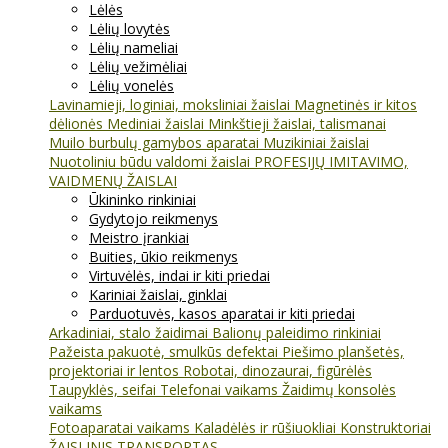
Lėlės
Lėlių lovytės
Lėlių nameliai
Lėlių vežimėliai
Lėlių vonelės
Lavinamieji, loginiai, moksliniai žaislai
Magnetinės ir kitos
dėlionės
Mediniai žaislai
Minkštieji žaislai, talismanai
Muilo burbulų gamybos aparatai
Muzikiniai žaislai
Nuotoliniu būdu valdomi žaislai
PROFESIJŲ IMITAVIMO,
VAIDMENŲ ŽAISLAI
Ūkininko rinkiniai
Gydytojo reikmenys
Meistro įrankiai
Buities, ūkio reikmenys
Virtuvėlės, indai ir kiti priedai
Kariniai žaislai, ginklai
Parduotuvės, kasos aparatai ir kiti priedai
Arkadiniai, stalo žaidimai
Balionų paleidimo rinkiniai
Pažeista pakuotė, smulkūs defektai
Piešimo planšetės,
projektoriai ir lentos
Robotai, dinozaurai, figūrėlės
Taupyklės, seifai
Telefonai vaikams
Žaidimų konsolės
vaikams
Fotoaparatai vaikams
Kaladėlės ir rūšiuokliai
Konstruktoriai
ŽAISLINIS TRANSPORTAS