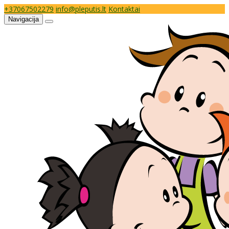
+37067502279
info@pleputis.lt
Kontaktai
Navigacija