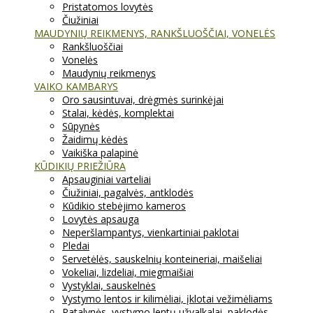
Pristatomos lovytės
Čiužiniai
MAUDYNIŲ REIKMENYS, RANKŠLUOŠČIAI, VONELĖS
Rankšluoščiai
Vonelės
Maudynių reikmenys
VAIKO KAMBARYS
Oro sausintuvai, drėgmės surinkėjai
Stalai, kėdės, komplektai
Sūpynės
Žaidimų kėdės
Vaikiška palapinė
KŪDIKIŲ PRIEŽIŪRA
Apsauginiai varteliai
Čiužiniai, pagalvės, antklodės
Kūdikio stebėjimo kameros
Lovytės apsauga
Neperšlampantys, vienkartiniai paklotai
Pledai
Servetėlės, sauskelnių konteineriai, maišeliai
Vokeliai, lizdeliai, miegmaišiai
Vystyklai, sauskelnės
Vystymo lentos ir kilimėliai, įklotai vežimėliams
Patalynės, vystymo lentų užvalkalai, paklodės