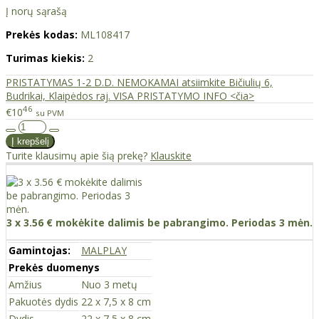
Į norų sąrašą
Prekės kodas:
ML108417
Turimas kiekis:
2
PRISTATYMAS 1-2 D.D. NEMOKAMAI atsiimkite Bičiulių 6,
Budrikai, Klaipėdos raj. VISA PRISTATYMO INFO <čia>
46
€10
su PVM
Turite klausimų apie šią prekę?
Klauskite
3 x 3.56 € mokėkite dalimis be pabrangimo. Periodas 3 mėn.
Gamintojas:
MALPLAY
Prekės duomenys
Amžius
Nuo 3 metų
Pakuotės dydis
22 x 7,5 x 8 cm
Dydis
22 x 7,5 x 8 cm