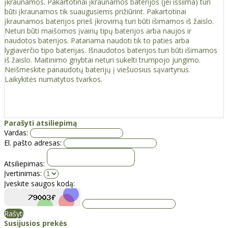
įkraunamos. Pakartotinai įkraunamos baterijos (jei išsiima) turi
būti įkraunamos tik suaugusiems prižiūrint. Pakartotinai
įkraunamos baterijos prieš įkrovimą turi būti išimamos iš žaislo.
Neturi būti maišomos įvairių tipų baterijos arba naujos ir
naudotos baterijos. Patariama naudoti tik to paties arba
lygiaverčio tipo baterijas. Išnaudotos baterijos turi būti išimamos
iš žaislo. Maitinimo gnybtai neturi sukelti trumpojo jungimo.
Neišmeskite panaudotų baterijų į viešuosius sąvartynus.
Laikykitės numatytos tvarkos.
Parašyti atsiliepimą
Vardas:
El. pašto adresas:
Atsiliepimas:
Įvertinimas:
Įveskite saugos kodą:
Rašyti
Susijusios prekės