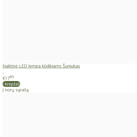
Naktinė LED lempa kūdikiams Šuniukas
..
85
€17
Į krepšelį
Į norų sąrašą