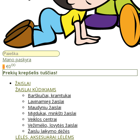
Mano paskyra
00
€0
0
Prekių krepšelis tuščias!
ŽAISLAI
ŽAISLAI KŪDIKIAMS
Barškučiai, kramtukai
Lavinamieji žaislai
Maudynių žaislai
Migdukai, minkšti žaislai
Veiklos centrai
Vežimėlio, lovytės žaislai
Žaislų laikymo dėžės
LĖLĖS, AKSESUARAI LĖLĖMS