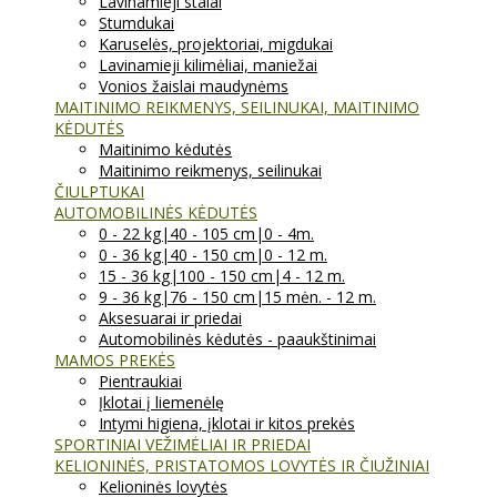
Lavinamieji stalai
Stumdukai
Karuselės, projektoriai, migdukai
Lavinamieji kilimėliai, maniežai
Vonios žaislai maudynėms
MAITINIMO REIKMENYS, SEILINUKAI, MAITINIMO
KĖDUTĖS
Maitinimo kėdutės
Maitinimo reikmenys, seilinukai
ČIULPTUKAI
AUTOMOBILINĖS KĖDUTĖS
0 - 22 kg|40 - 105 cm|0 - 4m.
0 - 36 kg|40 - 150 cm|0 - 12 m.
15 - 36 kg|100 - 150 cm|4 - 12 m.
9 - 36 kg|76 - 150 cm|15 mėn. - 12 m.
Aksesuarai ir priedai
Automobilinės kėdutės - paaukštinimai
MAMOS PREKĖS
Pientraukiai
Įklotai į liemenėlę
Intymi higiena, įklotai ir kitos prekės
SPORTINIAI VEŽIMĖLIAI IR PRIEDAI
KELIONINĖS, PRISTATOMOS LOVYTĖS IR ČIUŽINIAI
Kelioninės lovytės