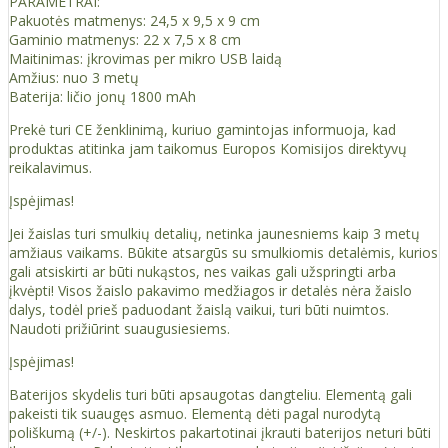
PARAMETRAI:
Pakuotės matmenys: 24,5 x 9,5 x 9 cm
Gaminio matmenys: 22 x 7,5 x 8 cm
Maitinimas: įkrovimas per mikro USB laidą
Amžius: nuo 3 metų
Baterija: ličio jonų 1800 mAh
Prekė turi CE ženklinimą, kuriuo gamintojas informuoja, kad
produktas atitinka jam taikomus Europos Komisijos direktyvų
reikalavimus.
Įspėjimas!
Jei žaislas turi smulkių detalių, netinka jaunesniems kaip 3 metų
amžiaus vaikams. Būkite atsargūs su smulkiomis detalėmis, kurios
gali atsiskirti ar būti nukąstos, nes vaikas gali užspringti arba
įkvėpti! Visos žaislо pakavimo medžiagos ir detalės nėra žaislo
dalys, todėl prieš paduodant žaislą vaikui, turi būti nuimtos.
Naudoti prižiūrint suaugusiesiems.
Įspėjimas!
Baterijos skydelis turi būti apsaugotas dangteliu. Elementą gali
pakeisti tik suaugęs asmuo. Elementą dėti pagal nurodytą
poliškumą (+/-). Neskirtos pakartotinai įkrauti baterijos neturi būti