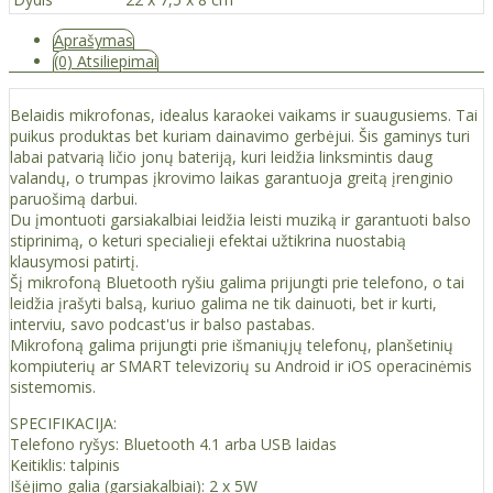
Aprašymas
(0) Atsiliepimai
Belaidis mikrofonas, idealus karaokei vaikams ir suaugusiems. Tai
puikus produktas bet kuriam dainavimo gerbėjui. Šis gaminys turi
labai patvarią ličio jonų bateriją, kuri leidžia linksmintis daug
valandų, o trumpas įkrovimo laikas garantuoja greitą įrenginio
paruošimą darbui.
Du įmontuoti garsiakalbiai leidžia leisti muziką ir garantuoti balso
stiprinimą, o keturi specialieji efektai užtikrina nuostabią
klausymosi patirtį.
Šį mikrofoną Bluetooth ryšiu galima prijungti prie telefono, o tai
leidžia įrašyti balsą, kuriuo galima ne tik dainuoti, bet ir kurti,
interviu, savo podcast'us ir balso pastabas.
Mikrofoną galima prijungti prie išmaniųjų telefonų, planšetinių
kompiuterių ar SMART televizorių su Android ir iOS operacinėmis
sistemomis.
SPECIFIKACIJA:
Telefono ryšys: Bluetooth 4.1 arba USB laidas
Keitiklis: talpinis
Išėjimo galia (garsiakalbiai): 2 x 5W