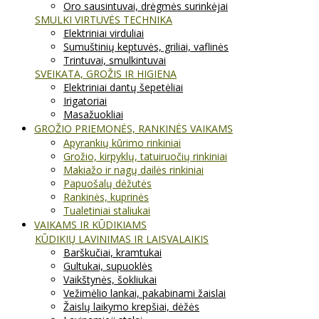
Oro sausintuvai, drėgmės surinkėjai
SMULKI VIRTUVĖS TECHNIKA
Elektriniai virduliai
Sumuštinių keptuvės, griliai, vaflinės
Trintuvai, smulkintuvai
SVEIKATA, GROŽIS IR HIGIENA
Elektriniai dantų šepetėliai
Irigatoriai
Masažuokliai
GROŽIO PRIEMONĖS, RANKINĖS VAIKAMS
Apyrankių kūrimo rinkiniai
Grožio, kirpyklų, tatuiruočių rinkiniai
Makiažo ir nagų dailės rinkiniai
Papuošalų dėžutės
Rankinės, kuprinės
Tualetiniai staliukai
VAIKAMS IR KŪDIKIAMS
KŪDIKIŲ LAVINIMAS IR LAISVALAIKIS
Barškučiai, kramtukai
Gultukai, supuoklės
Vaikštynės, šokliukai
Vežimėlio lankai, pakabinami žaislai
Žaislų laikymo krepšiai, dėžės