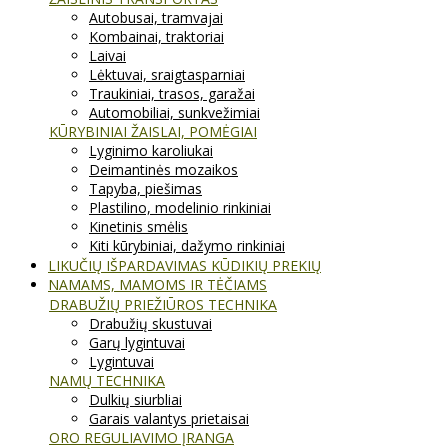
Autobusai, tramvajai
Kombainai, traktoriai
Laivai
Lėktuvai, sraigtasparniai
Traukiniai, trasos, garažai
Automobiliai, sunkvežimiai
KŪRYBINIAI ŽAISLAI, POMĖGIAI
Lyginimo karoliukai
Deimantinės mozaikos
Tapyba, piešimas
Plastilino, modelinio rinkiniai
Kinetinis smėlis
Kiti kūrybiniai, dažymo rinkiniai
LIKUČIŲ IŠPARDAVIMAS KŪDIKIŲ PREKIŲ
NAMAMS, MAMOMS IR TĖČIAMS
DRABUŽIŲ PRIEŽIŪROS TECHNIKA
Drabužių skustuvai
Garų lygintuvai
Lygintuvai
NAMŲ TECHNIKA
Dulkių siurbliai
Garais valantys prietaisai
ORO REGULIAVIMO ĮRANGA