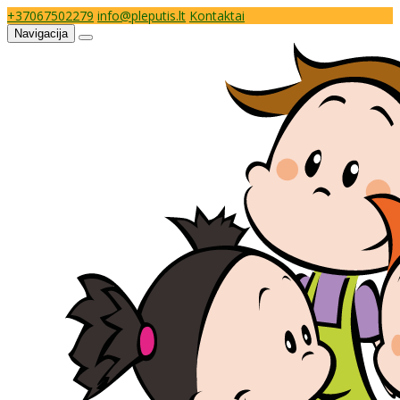
+37067502279
info@pleputis.lt
Kontaktai
Navigacija