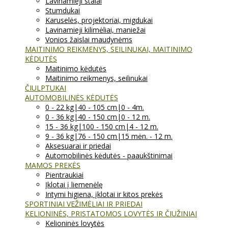
Lavinamieji stalai
Stumdukai
Karuselės, projektoriai, migdukai
Lavinamieji kilimėliai, maniežai
Vonios žaislai maudynėms
MAITINIMO REIKMENYS, SEILINUKAI, MAITINIMO
KĖDUTĖS
Maitinimo kėdutės
Maitinimo reikmenys, seilinukai
ČIULPTUKAI
AUTOMOBILINĖS KĖDUTĖS
0 - 22 kg|40 - 105 cm|0 - 4m.
0 - 36 kg|40 - 150 cm|0 - 12 m.
15 - 36 kg|100 - 150 cm|4 - 12 m.
9 - 36 kg|76 - 150 cm|15 mėn. - 12 m.
Aksesuarai ir priedai
Automobilinės kėdutės - paaukštinimai
MAMOS PREKĖS
Pientraukiai
Įklotai į liemenėlę
Intymi higiena, įklotai ir kitos prekės
SPORTINIAI VEŽIMĖLIAI IR PRIEDAI
KELIONINĖS, PRISTATOMOS LOVYTĖS IR ČIUŽINIAI
Kelioninės lovytės