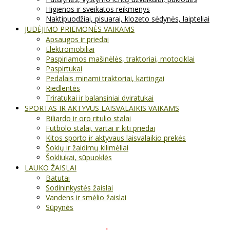
Higienos ir sveikatos reikmenys
Naktipuodžiai, pisuarai, klozeto sėdynės, laipteliai
JUDĖJIMO PRIEMONĖS VAIKAMS
Apsaugos ir priedai
Elektromobiliai
Paspiriamos mašinėlės, traktoriai, motociklai
Paspirtukai
Pedalais minami traktoriai, kartingai
Riedlentės
Triratukai ir balansiniai dviratukai
SPORTAS IR AKTYVUS LAISVALAIKIS VAIKAMS
Biliardo ir oro ritulio stalai
Futbolo stalai, vartai ir kiti priedai
Kitos sporto ir aktyvaus laisvalaikio prekės
Šokių ir žaidimų kilimėliai
Šokliukai, sūpuoklės
LAUKO ŽAISLAI
Batutai
Sodininkystės žaislai
Vandens ir smėlio žaislai
Sūpynės