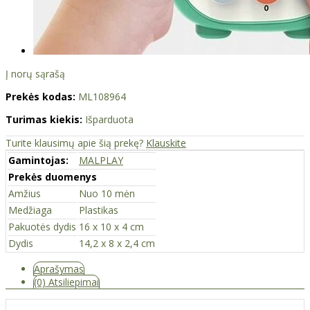
Į norų sąrašą
Prekės kodas:
ML108964
Turimas kiekis:
Išparduota
Turite klausimų apie šią prekę?
Klauskite
Gamintojas:
MALPLAY
Prekės duomenys
Amžius
Nuo 10 mėn
Medžiaga
Plastikas
Pakuotės dydis
16 x 10 x 4 cm
Dydis
14,2 x 8 x 2,4 cm
Aprašymas
(0) Atsiliepimai