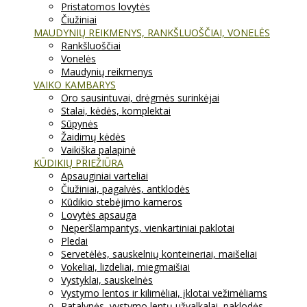
Pristatomos lovytės
Čiužiniai
MAUDYNIŲ REIKMENYS, RANKŠLUOŠČIAI, VONELĖS
Rankšluoščiai
Vonelės
Maudynių reikmenys
VAIKO KAMBARYS
Oro sausintuvai, drėgmės surinkėjai
Stalai, kėdės, komplektai
Sūpynės
Žaidimų kėdės
Vaikiška palapinė
KŪDIKIŲ PRIEŽIŪRA
Apsauginiai varteliai
Čiužiniai, pagalvės, antklodės
Kūdikio stebėjimo kameros
Lovytės apsauga
Neperšlampantys, vienkartiniai paklotai
Pledai
Servetėlės, sauskelnių konteineriai, maišeliai
Vokeliai, lizdeliai, miegmaišiai
Vystyklai, sauskelnės
Vystymo lentos ir kilimėliai, įklotai vežimėliams
Patalynės, vystymo lentų užvalkalai, paklodės