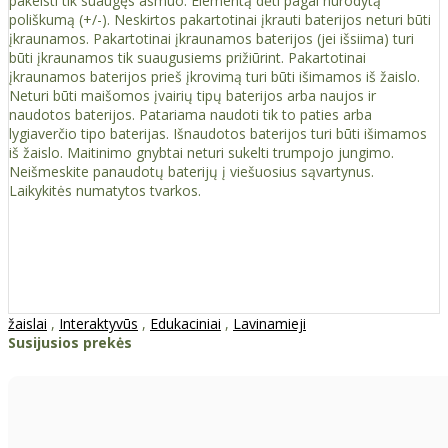
pakeisti tik suaugęs asmuo. Elementą dėti pagal nurodytą
poliškumą (+/-). Neskirtos pakartotinai įkrauti baterijos neturi būti
įkraunamos. Pakartotinai įkraunamos baterijos (jei išsiima) turi
būti įkraunamos tik suaugusiems prižiūrint. Pakartotinai
įkraunamos baterijos prieš įkrovimą turi būti išimamos iš žaislo.
Neturi būti maišomos įvairių tipų baterijos arba naujos ir
naudotos baterijos. Patariama naudoti tik to paties arba
lygiaverčio tipo baterijas. Išnaudotos baterijos turi būti išimamos
iš žaislo. Maitinimo gnybtai neturi sukelti trumpojo jungimo.
Neišmeskite panaudotų baterijų į viešuosius sąvartynus.
Laikykitės numatytos tvarkos.
žaislai
,
Interaktyvūs
,
Edukaciniai
,
Lavinamieji
Susijusios prekės