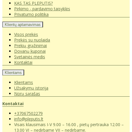
KAS TAS PLEPUTIS?
Pirkimo - pardavimo taisyklės
Privatumo politika
Klientų aptarnavimas
Visos prekės
Prekės su nuolaida
Prekių grąžinimai
Dovanų kuponai
Svetainės medis
Kontaktai
Klientams
Klientams
Užsakymų istorija
Norų sąrašas
Kontaktai
+37067502279
info@pleputis.lt
Visais klausimais I-V 9.00 – 16.00 , pietų pertrauka 12.00 –
13.00 VI – nedirbame VII – nedirbame.