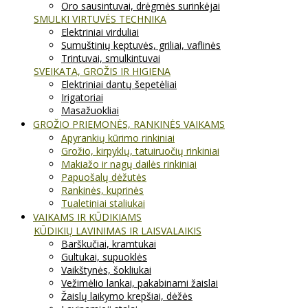
Oro sausintuvai, drėgmės surinkėjai
SMULKI VIRTUVĖS TECHNIKA
Elektriniai virduliai
Sumuštinių keptuvės, griliai, vaflinės
Trintuvai, smulkintuvai
SVEIKATA, GROŽIS IR HIGIENA
Elektriniai dantų šepetėliai
Irigatoriai
Masažuokliai
GROŽIO PRIEMONĖS, RANKINĖS VAIKAMS
Apyrankių kūrimo rinkiniai
Grožio, kirpyklų, tatuiruočių rinkiniai
Makiažo ir nagų dailės rinkiniai
Papuošalų dėžutės
Rankinės, kuprinės
Tualetiniai staliukai
VAIKAMS IR KŪDIKIAMS
KŪDIKIŲ LAVINIMAS IR LAISVALAIKIS
Barškučiai, kramtukai
Gultukai, supuoklės
Vaikštynės, šokliukai
Vežimėlio lankai, pakabinami žaislai
Žaislų laikymo krepšiai, dėžės