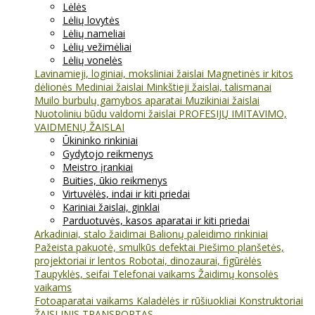
Lėlės
Lėlių lovytės
Lėlių nameliai
Lėlių vežimėliai
Lėlių vonelės
Lavinamieji, loginiai, moksliniai žaislai
Magnetinės ir kitos
dėlionės
Mediniai žaislai
Minkštieji žaislai, talismanai
Muilo burbulų gamybos aparatai
Muzikiniai žaislai
Nuotoliniu būdu valdomi žaislai
PROFESIJŲ IMITAVIMO,
VAIDMENŲ ŽAISLAI
Ūkininko rinkiniai
Gydytojo reikmenys
Meistro įrankiai
Buities, ūkio reikmenys
Virtuvėlės, indai ir kiti priedai
Kariniai žaislai, ginklai
Parduotuvės, kasos aparatai ir kiti priedai
Arkadiniai, stalo žaidimai
Balionų paleidimo rinkiniai
Pažeista pakuotė, smulkūs defektai
Piešimo planšetės,
projektoriai ir lentos
Robotai, dinozaurai, figūrėlės
Taupyklės, seifai
Telefonai vaikams
Žaidimų konsolės
vaikams
Fotoaparatai vaikams
Kaladėlės ir rūšiuokliai
Konstruktoriai
ŽAISLINIS TRANSPORTAS