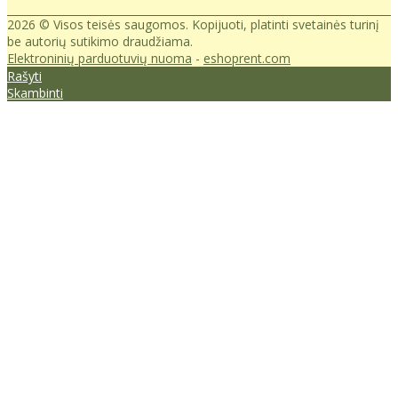
2026 © Visos teisės saugomos. Kopijuoti, platinti svetainės turinį
be autorių sutikimo draudžiama.
Elektroninių parduotuvių nuoma
-
eshoprent.com
Rašyti
Skambinti