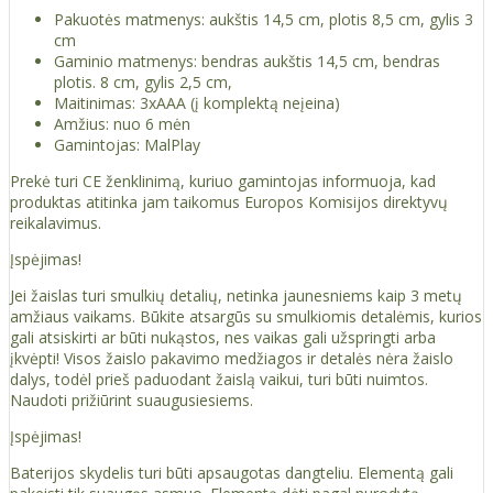
Pakuotės matmenys: aukštis 14,5 cm, plotis 8,5 cm, gylis 3
cm
Gaminio matmenys: bendras aukštis 14,5 cm, bendras
plotis. 8 cm, gylis 2,5 cm,
Maitinimas: 3xAAA (į komplektą neįeina)
Amžius: nuo 6 mėn
Gamintojas: MalPlay
Prekė turi CE ženklinimą, kuriuo gamintojas informuoja, kad
produktas atitinka jam taikomus Europos Komisijos direktyvų
reikalavimus.
Įspėjimas!
Jei žaislas turi smulkių detalių, netinka jaunesniems kaip 3 metų
amžiaus vaikams. Būkite atsargūs su smulkiomis detalėmis, kurios
gali atsiskirti ar būti nukąstos, nes vaikas gali užspringti arba
įkvėpti! Visos žaislо pakavimo medžiagos ir detalės nėra žaislo
dalys, todėl prieš paduodant žaislą vaikui, turi būti nuimtos.
Naudoti prižiūrint suaugusiesiems.
Įspėjimas!
Baterijos skydelis turi būti apsaugotas dangteliu. Elementą gali