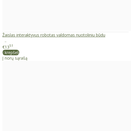
Žaislas interaktyvus robotas valdomas nuotoliniu būdu
..
51
€13
Į krepšelį
Į norų sąrašą