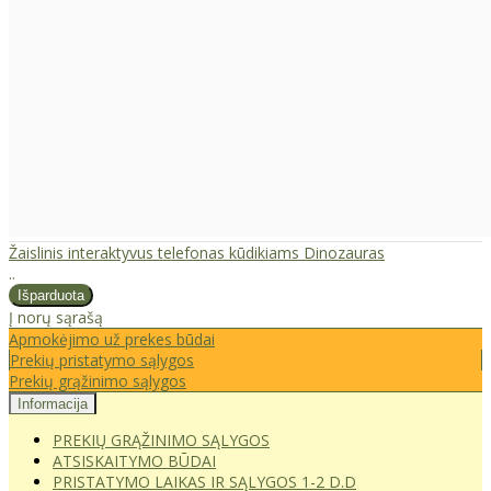
Žaislinis interaktyvus telefonas kūdikiams Dinozauras
..
Į norų sąrašą
Apmokėjimo už prekes būdai
Prekių pristatymo sąlygos
Prekių grąžinimo sąlygos
Informacija
PREKIŲ GRĄŽINIMO SĄLYGOS
ATSISKAITYMO BŪDAI
PRISTATYMO LAIKAS IR SĄLYGOS 1-2 D.D