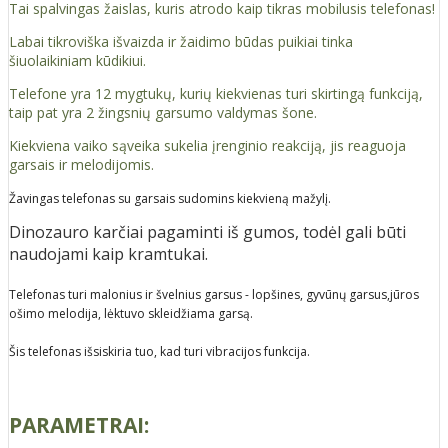
Tai spalvingas žaislas, kuris atrodo kaip tikras mobilusis telefonas!
Labai tikroviška išvaizda ir žaidimo būdas puikiai tinka
šiuolaikiniam kūdikiui.
Telefone yra 12 mygtukų, kurių kiekvienas turi skirtingą funkciją,
taip pat yra 2 žingsnių garsumo valdymas šone.
Kiekviena vaiko sąveika sukelia įrenginio reakciją, jis reaguoja
garsais ir melodijomis.
Žavingas telefonas su garsais sudomins kiekvieną mažylį.
Dinozauro karčiai pagaminti iš gumos, todėl gali būti
naudojami kaip kramtukai.
Telefonas turi malonius ir švelnius garsus - lopšines, gyvūnų garsus,jūros
ošimo melodija, lėktuvo skleidžiama garsą.
Šis telefonas išsiskiria tuo, kad turi vibracijos funkcija.
PARAMETRAI: