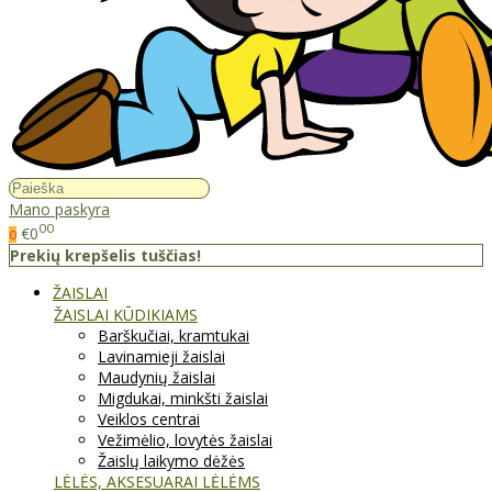
Mano paskyra
00
€0
0
Prekių krepšelis tuščias!
ŽAISLAI
ŽAISLAI KŪDIKIAMS
Barškučiai, kramtukai
Lavinamieji žaislai
Maudynių žaislai
Migdukai, minkšti žaislai
Veiklos centrai
Vežimėlio, lovytės žaislai
Žaislų laikymo dėžės
LĖLĖS, AKSESUARAI LĖLĖMS