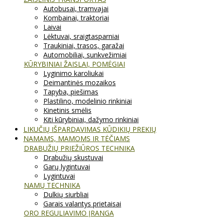
Autobusai, tramvajai
Kombainai, traktoriai
Laivai
Lėktuvai, sraigtasparniai
Traukiniai, trasos, garažai
Automobiliai, sunkvežimiai
KŪRYBINIAI ŽAISLAI, POMĖGIAI
Lyginimo karoliukai
Deimantinės mozaikos
Tapyba, piešimas
Plastilino, modelinio rinkiniai
Kinetinis smėlis
Kiti kūrybiniai, dažymo rinkiniai
LIKUČIŲ IŠPARDAVIMAS KŪDIKIŲ PREKIŲ
NAMAMS, MAMOMS IR TĖČIAMS
DRABUŽIŲ PRIEŽIŪROS TECHNIKA
Drabužių skustuvai
Garų lygintuvai
Lygintuvai
NAMŲ TECHNIKA
Dulkių siurbliai
Garais valantys prietaisai
ORO REGULIAVIMO ĮRANGA