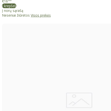
88
€16
Į krepšelį
Į norų sąrašą
Neseniai žiūrėtos
Visos prekės