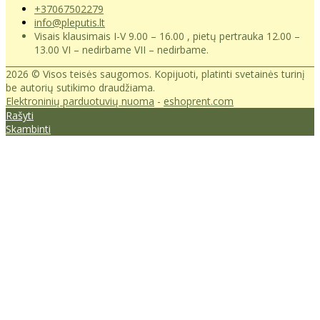
+37067502279
info@pleputis.lt
Visais klausimais I-V 9.00 – 16.00 , pietų pertrauka 12.00 –
13.00 VI – nedirbame VII – nedirbame.
2026 © Visos teisės saugomos. Kopijuoti, platinti svetainės turinį
be autorių sutikimo draudžiama.
Elektroninių parduotuvių nuoma
-
eshoprent.com
Rašyti
Skambinti