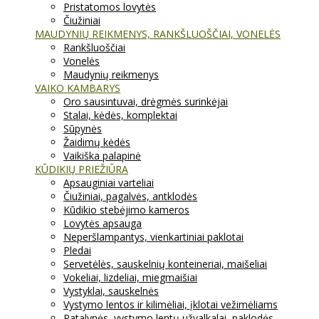
Pristatomos lovytės
Čiužiniai
MAUDYNIŲ REIKMENYS, RANKŠLUOŠČIAI, VONELĖS
Rankšluoščiai
Vonelės
Maudynių reikmenys
VAIKO KAMBARYS
Oro sausintuvai, drėgmės surinkėjai
Stalai, kėdės, komplektai
Sūpynės
Žaidimų kėdės
Vaikiška palapinė
KŪDIKIŲ PRIEŽIŪRA
Apsauginiai varteliai
Čiužiniai, pagalvės, antklodės
Kūdikio stebėjimo kameros
Lovytės apsauga
Neperšlampantys, vienkartiniai paklotai
Pledai
Servetėlės, sauskelnių konteineriai, maišeliai
Vokeliai, lizdeliai, miegmaišiai
Vystyklai, sauskelnės
Vystymo lentos ir kilimėliai, įklotai vežimėliams
Patalynės, vystymo lentų užvalkalai, paklodės