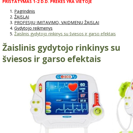
PRISTATYMAS
1-2
D
.
D
.
PREKĖS
YRA
VIETOJE
Pagrindinis
ŽAISLAI
PROFESIJŲ IMITAVIMO, VAIDMENŲ ŽAISLAI
Gydytojo reikmenys
Žaislinis gydytojo rinkinys su šviesos ir garso efektais
Žaislinis gydytojo rinkinys su
šviesos ir garso efektais