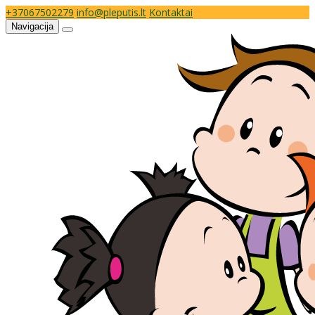
+37067502279
info@pleputis.lt
Kontaktai
Navigacija