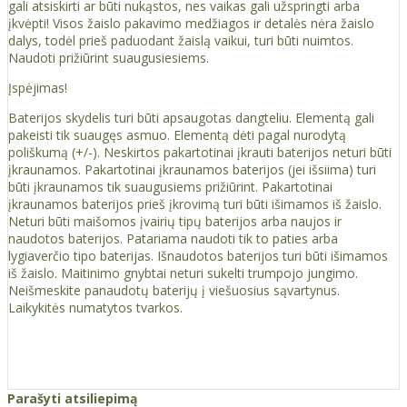
gali atsiskirti ar būti nukąstos, nes vaikas gali užspringti arba
įkvėpti! Visos žaislо pakavimo medžiagos ir detalės nėra žaislo
dalys, todėl prieš paduodant žaislą vaikui, turi būti nuimtos.
Naudoti prižiūrint suaugusiesiems.
Įspėjimas!
Baterijos skydelis turi būti apsaugotas dangteliu. Elementą gali
pakeisti tik suaugęs asmuo. Elementą dėti pagal nurodytą
poliškumą (+/-). Neskirtos pakartotinai įkrauti baterijos neturi būti
įkraunamos. Pakartotinai įkraunamos baterijos (jei išsiima) turi
būti įkraunamos tik suaugusiems prižiūrint. Pakartotinai
įkraunamos baterijos prieš įkrovimą turi būti išimamos iš žaislo.
Neturi būti maišomos įvairių tipų baterijos arba naujos ir
naudotos baterijos. Patariama naudoti tik to paties arba
lygiaverčio tipo baterijas. Išnaudotos baterijos turi būti išimamos
iš žaislo. Maitinimo gnybtai neturi sukelti trumpojo jungimo.
Neišmeskite panaudotų baterijų į viešuosius sąvartynus.
Laikykitės numatytos tvarkos.
Parašyti atsiliepimą