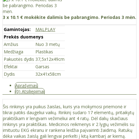
3 x 10.1 € mokėkite dalimis be pabrangimo. Periodas 3 mėn.
Gamintojas:
MALPLAY
Prekės duomenys
Amžius
Nuo 3 metų
Medžiaga
Plastikas
Pakuotės dydis
37,5x12x49cm
Efektai
Garsas
Dydis
32x41x58cm
Aprašymas
(0) Atsiliepimai
Šis rinkinys yra puikus žaislas, kuris yra mokymosi priemonė ir
tikrai patiks daugeliui vaikų. Rinkinį sudaro 17 elementų, pritaikytų
praktiškam ir lengvam vežimėliui ant 4 ratų. Dėl dalių skaičiaus
rinkinys yra praktiškas. Medicinos reikmenys ir 2 lygių vežimėlis su
imituotu EKG ekranu ir rankena leidžia paįvairinti žaidimą. Ratukų
dėka vaikas žaislą gali lengvai perkelti į kitą kambarį ar kiemą.