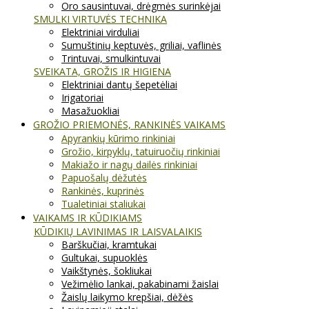
Oro sausintuvai, drėgmės surinkėjai
SMULKI VIRTUVĖS TECHNIKA
Elektriniai virduliai
Sumuštinių keptuvės, griliai, vaflinės
Trintuvai, smulkintuvai
SVEIKATA, GROŽIS IR HIGIENA
Elektriniai dantų šepetėliai
Irigatoriai
Masažuokliai
GROŽIO PRIEMONĖS, RANKINĖS VAIKAMS
Apyrankių kūrimo rinkiniai
Grožio, kirpyklų, tatuiruočių rinkiniai
Makiažo ir nagų dailės rinkiniai
Papuošalų dėžutės
Rankinės, kuprinės
Tualetiniai staliukai
VAIKAMS IR KŪDIKIAMS
KŪDIKIŲ LAVINIMAS IR LAISVALAIKIS
Barškučiai, kramtukai
Gultukai, supuoklės
Vaikštynės, šokliukai
Vežimėlio lankai, pakabinami žaislai
Žaislų laikymo krepšiai, dėžės