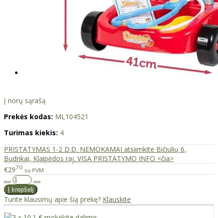
Į norų sąrašą
Prekės kodas:
ML104521
Turimas kiekis:
4
PRISTATYMAS 1-2 D.D. NEMOKAMAI atsiimkite Bičiulių 6,
Budrikai, Klaipėdos raj. VISA PRISTATYMO INFO <čia>
70
€29
su PVM
Turite klausimų apie šią prekę?
Klauskite