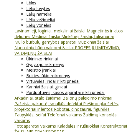
Lėlės
Lėlių lovytės
Lėlių nameliai
Lėlių vežimėliai
Lėlių vonelės
Lavinamieji, loginiai, moksliniai žaislai
Magnetinės ir kitos
dėlionės
Mediniai žaislai
Minkštieji žaislai, talismanai
Muilo burbulų gamybos aparatai
Muzikiniai žaislai
Nuotoliniu būdu valdomi žaislai
PROFESIJŲ IMITAVIMO,
VAIDMENŲ ŽAISLAI
Ūkininko rinkiniai
Gydytojo reikmenys
Meistro įrankiai
Buities, ūkio reikmenys
Virtuvėlės, indai ir kiti priedai
Kariniai žaislai, ginklai
Parduotuvės, kasos aparatai ir kiti priedai
Arkadiniai, stalo žaidimai
Balionų paleidimo rinkiniai
Pažeista pakuotė, smulkūs defektai
Piešimo planšetės,
projektoriai ir lentos
Robotai, dinozaurai, figūrėlės
Taupyklės, seifai
Telefonai vaikams
Žaidimų konsolės
vaikams
Fotoaparatai vaikams
Kaladėlės ir rūšiuokliai
Konstruktoriai
ŽAISLINIS TRANSPORTAS