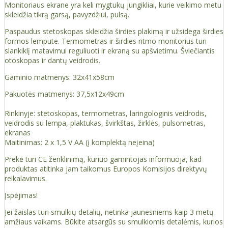
Monitoriaus ekrane yra keli mygtukų jungikliai, kurie veikimo metu
skleidžia tikrą garsą, pavyzdžiui, pulsą.
Paspaudus stetoskopas skleidžia širdies plakimą ir užsidega širdies
formos lempute. Termometras ir širdies ritmo monitorius turi
slankiklį matavimui reguliuoti ir ekraną su apšvietimu. Šviečiantis
otoskopas ir dantų veidrodis.
Gaminio matmenys: 32x41x58cm
Pakuotės matmenys: 37,5x12x49cm
Rinkinyje: stetoskopas, termometras, laringologinis veidrodis,
veidrodis su lempa, plaktukas, švirkštas, žirklės, pulsometras,
ekranas
Maitinimas: 2 x 1,5 V AA (į komplektą neįeina)
Prekė turi CE ženklinimą, kuriuo gamintojas informuoja, kad
produktas atitinka jam taikomus Europos Komisijos direktyvų
reikalavimus.
Įspėjimas!
Jei žaislas turi smulkių detalių, netinka jaunesniems kaip 3 metų
amžiaus vaikams. Būkite atsargūs su smulkiomis detalėmis, kurios