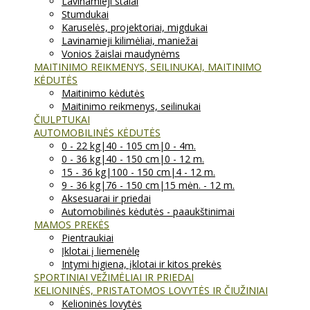
Lavinamieji stalai
Stumdukai
Karuselės, projektoriai, migdukai
Lavinamieji kilimėliai, maniežai
Vonios žaislai maudynėms
MAITINIMO REIKMENYS, SEILINUKAI, MAITINIMO
KĖDUTĖS
Maitinimo kėdutės
Maitinimo reikmenys, seilinukai
ČIULPTUKAI
AUTOMOBILINĖS KĖDUTĖS
0 - 22 kg|40 - 105 cm|0 - 4m.
0 - 36 kg|40 - 150 cm|0 - 12 m.
15 - 36 kg|100 - 150 cm|4 - 12 m.
9 - 36 kg|76 - 150 cm|15 mėn. - 12 m.
Aksesuarai ir priedai
Automobilinės kėdutės - paaukštinimai
MAMOS PREKĖS
Pientraukiai
Įklotai į liemenėlę
Intymi higiena, įklotai ir kitos prekės
SPORTINIAI VEŽIMĖLIAI IR PRIEDAI
KELIONINĖS, PRISTATOMOS LOVYTĖS IR ČIUŽINIAI
Kelioninės lovytės