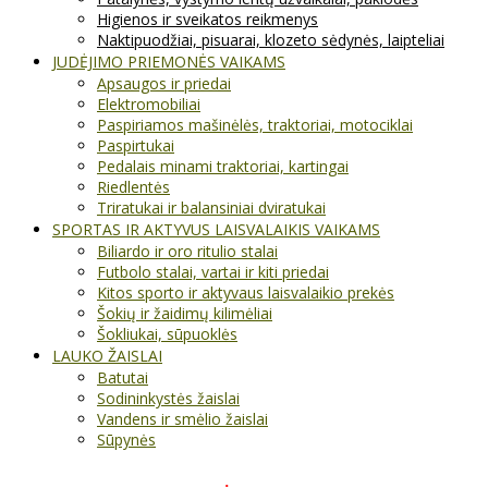
Higienos ir sveikatos reikmenys
Naktipuodžiai, pisuarai, klozeto sėdynės, laipteliai
JUDĖJIMO PRIEMONĖS VAIKAMS
Apsaugos ir priedai
Elektromobiliai
Paspiriamos mašinėlės, traktoriai, motociklai
Paspirtukai
Pedalais minami traktoriai, kartingai
Riedlentės
Triratukai ir balansiniai dviratukai
SPORTAS IR AKTYVUS LAISVALAIKIS VAIKAMS
Biliardo ir oro ritulio stalai
Futbolo stalai, vartai ir kiti priedai
Kitos sporto ir aktyvaus laisvalaikio prekės
Šokių ir žaidimų kilimėliai
Šokliukai, sūpuoklės
LAUKO ŽAISLAI
Batutai
Sodininkystės žaislai
Vandens ir smėlio žaislai
Sūpynės