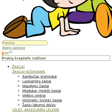
Mano paskyra
00
€0
0
Prekių krepšelis tuščias!
ŽAISLAI
ŽAISLAI KŪDIKIAMS
Barškučiai, kramtukai
Lavinamieji žaislai
Maudynių žaislai
Migdukai, minkšti žaislai
Veiklos centrai
Vežimėlio, lovytės žaislai
Žaislų laikymo dėžės
LĖLĖS, AKSESUARAI LĖLĖMS