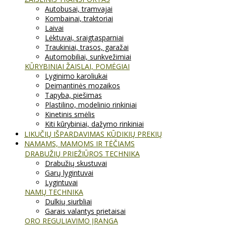
Autobusai, tramvajai
Kombainai, traktoriai
Laivai
Lėktuvai, sraigtasparniai
Traukiniai, trasos, garažai
Automobiliai, sunkvežimiai
KŪRYBINIAI ŽAISLAI, POMĖGIAI
Lyginimo karoliukai
Deimantinės mozaikos
Tapyba, piešimas
Plastilino, modelinio rinkiniai
Kinetinis smėlis
Kiti kūrybiniai, dažymo rinkiniai
LIKUČIŲ IŠPARDAVIMAS KŪDIKIŲ PREKIŲ
NAMAMS, MAMOMS IR TĖČIAMS
DRABUŽIŲ PRIEŽIŪROS TECHNIKA
Drabužių skustuvai
Garų lygintuvai
Lygintuvai
NAMŲ TECHNIKA
Dulkių siurbliai
Garais valantys prietaisai
ORO REGULIAVIMO ĮRANGA