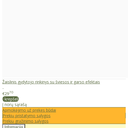
Žaislinis gydytojo rinkinys su šviesos ir garso efektais
..
70
€29
Į krepšelį
Į norų sąrašą
Apmokėjimo už prekes būdai
Prekių pristatymo sąlygos
Prekių grąžinimo sąlygos
Informacija