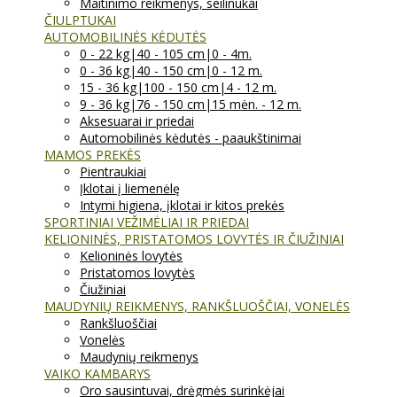
Maitinimo reikmenys, seilinukai
ČIULPTUKAI
AUTOMOBILINĖS KĖDUTĖS
0 - 22 kg|40 - 105 cm|0 - 4m.
0 - 36 kg|40 - 150 cm|0 - 12 m.
15 - 36 kg|100 - 150 cm|4 - 12 m.
9 - 36 kg|76 - 150 cm|15 mėn. - 12 m.
Aksesuarai ir priedai
Automobilinės kėdutės - paaukštinimai
MAMOS PREKĖS
Pientraukiai
Įklotai į liemenėlę
Intymi higiena, įklotai ir kitos prekės
SPORTINIAI VEŽIMĖLIAI IR PRIEDAI
KELIONINĖS, PRISTATOMOS LOVYTĖS IR ČIUŽINIAI
Kelioninės lovytės
Pristatomos lovytės
Čiužiniai
MAUDYNIŲ REIKMENYS, RANKŠLUOŠČIAI, VONELĖS
Rankšluoščiai
Vonelės
Maudynių reikmenys
VAIKO KAMBARYS
Oro sausintuvai, drėgmės surinkėjai