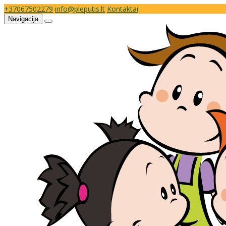
+37067502279
info@pleputis.lt
Kontaktai
Navigacija