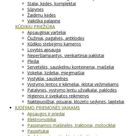
Stalai, kėdės, komplektai
Sūpynės
Žaidimų kėdės
Vaikiška palapinė
KŪDIKIŲ PRIEŽIŪRA
Apsauginiai varteliai
Čiužiniai, pagalvės, antklodės
Kūdikio stebėjimo kameros
Lovytės apsauga
Neperšlampantys, vienkartiniai paklotai
Pledai
Servetėlės, sauskelnių konteineriai, maišeliai
Vokeliai, lizdeliai, miegmaišiai
Vystyklai, sauskelnės
Vystymo lentos ir kilimėliai, įklotai vežimėliams
Patalynės, vystymo lentų užvalkalai, paklodės
Higienos ir sveikatos reikmenys
Naktipuodžiai, pisuarai, klozeto sėdynės, laipteliai
JUDĖJIMO PRIEMONĖS VAIKAMS
Apsaugos ir priedai
Elektromobiliai
Paspiriamos mašinėlės, traktoriai, motociklai
Paspirtukai