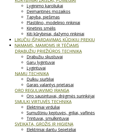
KŪRYBINIAI ŽAISLAI, POMĖGIAI
Lyginimo karoliukai
Deimantinės mozaikos
Tapyba, piešimas
Plastilino, modelinio rinkiniai
Kinetinis smėlis
Kiti kūrybiniai, dažymo rinkiniai
LIKUČIŲ IŠPARDAVIMAS KŪDIKIŲ PREKIŲ
NAMAMS, MAMOMS IR TĖČIAMS
DRABUŽIŲ PRIEŽIŪROS TECHNIKA
Drabužių skustuvai
Garų lygintuvai
Lygintuvai
NAMŲ TECHNIKA
Dulkių siurbliai
Garais valantys prietaisai
ORO REGULIAVIMO ĮRANGA
Oro sausintuvai, drėgmės surinkėjai
SMULKI VIRTUVĖS TECHNIKA
Elektriniai virduliai
Sumuštinių keptuvės, griliai, vaflinės
Trintuvai, smulkintuvai
SVEIKATA, GROŽIS IR HIGIENA
Elektriniai dantų šepetėliai