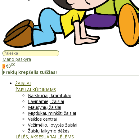
Mano paskyra
00
€0
0
Prekių krepšelis tuščias!
ŽAISLAI
ŽAISLAI KŪDIKIAMS
Barškučiai, kramtukai
Lavinamieji žaislai
Maudynių žaislai
Migdukai, minkšti žaislai
Veiklos centrai
Vežimėlio, lovytės žaislai
Žaislų laikymo dėžės
LĖLĖS, AKSESUARAI LĖLĖMS