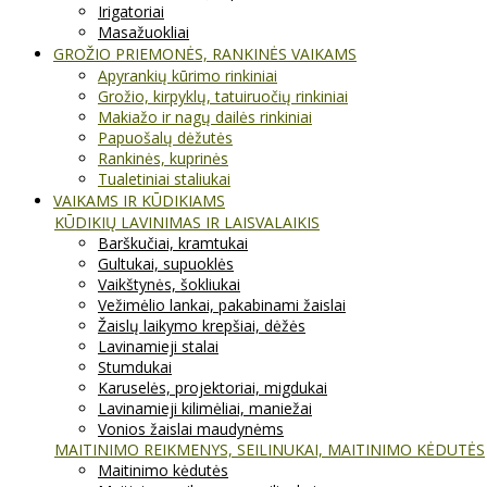
Irigatoriai
Masažuokliai
GROŽIO PRIEMONĖS, RANKINĖS VAIKAMS
Apyrankių kūrimo rinkiniai
Grožio, kirpyklų, tatuiruočių rinkiniai
Makiažo ir nagų dailės rinkiniai
Papuošalų dėžutės
Rankinės, kuprinės
Tualetiniai staliukai
VAIKAMS IR KŪDIKIAMS
KŪDIKIŲ LAVINIMAS IR LAISVALAIKIS
Barškučiai, kramtukai
Gultukai, supuoklės
Vaikštynės, šokliukai
Vežimėlio lankai, pakabinami žaislai
Žaislų laikymo krepšiai, dėžės
Lavinamieji stalai
Stumdukai
Karuselės, projektoriai, migdukai
Lavinamieji kilimėliai, maniežai
Vonios žaislai maudynėms
MAITINIMO REIKMENYS, SEILINUKAI, MAITINIMO KĖDUTĖS
Maitinimo kėdutės