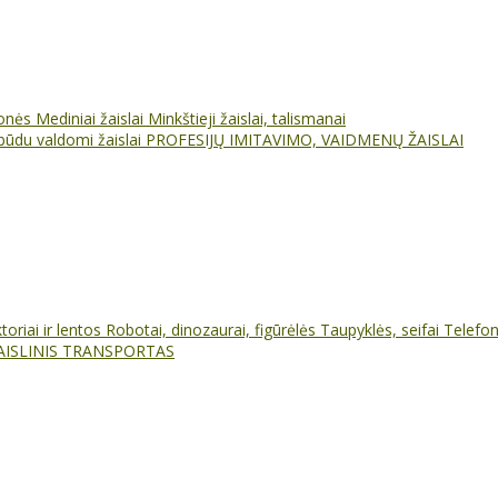
ionės
Mediniai žaislai
Minkštieji žaislai, talismanai
būdu valdomi žaislai
PROFESIJŲ IMITAVIMO, VAIDMENŲ ŽAISLAI
oriai ir lentos
Robotai, dinozaurai, figūrėlės
Taupyklės, seifai
Telefo
AISLINIS TRANSPORTAS