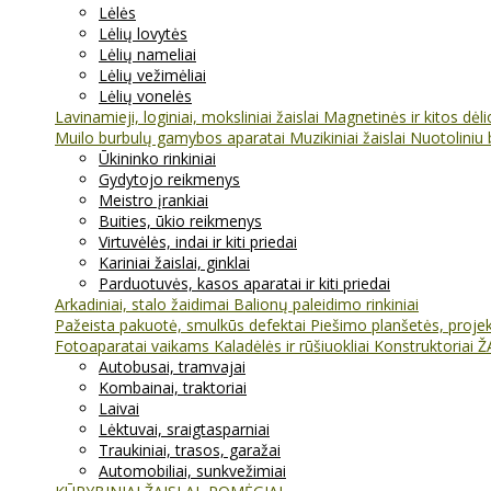
Lėlės
Lėlių lovytės
Lėlių nameliai
Lėlių vežimėliai
Lėlių vonelės
Lavinamieji, loginiai, moksliniai žaislai
Magnetinės ir kitos dėl
Muilo burbulų gamybos aparatai
Muzikiniai žaislai
Nuotoliniu 
Ūkininko rinkiniai
Gydytojo reikmenys
Meistro įrankiai
Buities, ūkio reikmenys
Virtuvėlės, indai ir kiti priedai
Kariniai žaislai, ginklai
Parduotuvės, kasos aparatai ir kiti priedai
Arkadiniai, stalo žaidimai
Balionų paleidimo rinkiniai
Pažeista pakuotė, smulkūs defektai
Piešimo planšetės, projekt
Fotoaparatai vaikams
Kaladėlės ir rūšiuokliai
Konstruktoriai
Ž
Autobusai, tramvajai
Kombainai, traktoriai
Laivai
Lėktuvai, sraigtasparniai
Traukiniai, trasos, garažai
Automobiliai, sunkvežimiai