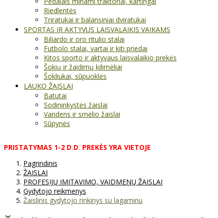
Pedalais minami traktoriai, kartingai
Riedlentės
Triratukai ir balansiniai dviratukai
SPORTAS IR AKTYVUS LAISVALAIKIS VAIKAMS
Biliardo ir oro ritulio stalai
Futbolo stalai, vartai ir kiti priedai
Kitos sporto ir aktyvaus laisvalaikio prekės
Šokių ir žaidimų kilimėliai
Šokliukai, sūpuoklės
LAUKO ŽAISLAI
Batutai
Sodininkystės žaislai
Vandens ir smėlio žaislai
Sūpynės
PRISTATYMAS
1-2
D
.
D
.
PREKĖS
YRA
VIETOJE
Pagrindinis
ŽAISLAI
PROFESIJŲ IMITAVIMO, VAIDMENŲ ŽAISLAI
Gydytojo reikmenys
Žaislinis gydytojo rinkinys su lagaminu