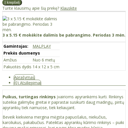
Turite klausimų apie šią prekę?
Klauskite
3 x 5.15 € mokėkite dalimis be pabrangimo. Periodas 3 mėn.
Gamintojas:
MALPLAY
Prekės duomenys
Amžius
Nuo 6 metų
Pakuotės dydis
14 x 12 x 5 cm
Aprašymas
(0) Atsiliepimai
Puikus, turtingas rinkinys
įvairioms apyrankėms kurti. Rinkinys
suteikia galimybę greitai ir paprastai susikurti daug madingų, pintų
apyrankių tiek namuose, tiek keliaujant.
Beveik kiekviena mergina mėgsta papuošalus, niekučius,
karoliukus, pakabučius. Pateiktas apyrankių kūrimo rinkinys – puiki
dovana mažai princesei, kuri pavirs tikra mados kūrėja.