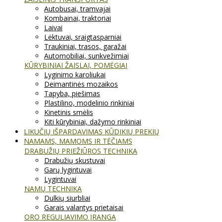
Autobusai, tramvajai
Kombainai, traktoriai
Laivai
Lėktuvai, sraigtasparniai
Traukiniai, trasos, garažai
Automobiliai, sunkvežimiai
KŪRYBINIAI ŽAISLAI, POMĖGIAI
Lyginimo karoliukai
Deimantinės mozaikos
Tapyba, piešimas
Plastilino, modelinio rinkiniai
Kinetinis smėlis
Kiti kūrybiniai, dažymo rinkiniai
LIKUČIŲ IŠPARDAVIMAS KŪDIKIŲ PREKIŲ
NAMAMS, MAMOMS IR TĖČIAMS
DRABUŽIŲ PRIEŽIŪROS TECHNIKA
Drabužių skustuvai
Garų lygintuvai
Lygintuvai
NAMŲ TECHNIKA
Dulkių siurbliai
Garais valantys prietaisai
ORO REGULIAVIMO ĮRANGA