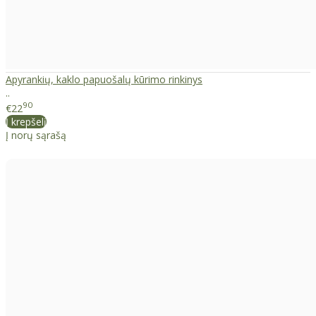
Apyrankių, kaklo papuošalų kūrimo rinkinys
..
90
€22
Į krepšelį
Į norų sąrašą