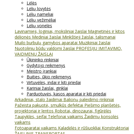
Lėlės
Lėlių lovytės
Lėlių nameliai
Lėlių vežimėliai
Lėlių vonelės
Lavinamieji, loginiai, moksliniai žaislai
Magnetinės ir kitos
dėlionės
Mediniai žaislai
Minkštieji žaislai, talismanai
Muilo burbulų gamybos aparatai
Muzikiniai žaislai
Nuotoliniu būdu valdomi žaislai
PROFESIJŲ IMITAVIMO,
VAIDMENŲ ŽAISLAI
Ūkininko rinkiniai
Gydytojo reikmenys
Meistro įrankiai
Buities, ūkio reikmenys
Virtuvėlės, indai ir kiti priedai
Kariniai žaislai, ginklai
Parduotuvės, kasos aparatai ir kiti priedai
Arkadiniai, stalo žaidimai
Balionų paleidimo rinkiniai
Pažeista pakuotė, smulkūs defektai
Piešimo planšetės,
projektoriai ir lentos
Robotai, dinozaurai, figūrėlės
Taupyklės, seifai
Telefonai vaikams
Žaidimų konsolės
vaikams
Fotoaparatai vaikams
Kaladėlės ir rūšiuokliai
Konstruktoriai
ŽAISLINIS TRANSPORTAS