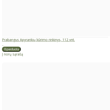
Prabangus Apyrankių kūrimo rinkinys, 112 vnt.
..
Į norų sąrašą