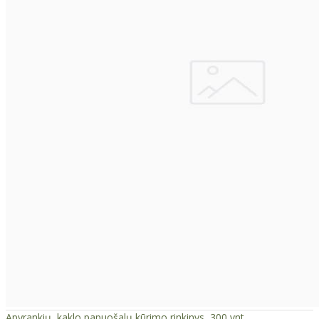
Apyrankių, kaklo papuošalų kūrimo rinkinys, 300 vnt