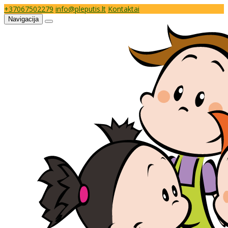
+37067502279
info@pleputis.lt
Kontaktai
Navigacija