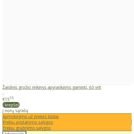
Žaislinis grožio rinkinys apyrankėms gaminti, 63 vnt
..
15
€15
Į krepšelį
Į norų sąrašą
Apmokėjimo už prekes būdai
Prekių pristatymo sąlygos
Prekių grąžinimo sąlygos