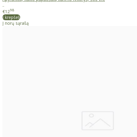
..
98
€12
Į krepšelį
Į norų sąrašą