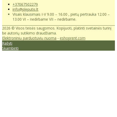
+37067502279
info@pleputis.lt
Visais klausimais I-V 9.00 – 16.00 , pietų pertrauka 12.00 –
13.00 VI – nedirbame VII – nedirbame.
2026 © Visos teisės saugomos. Kopijuoti, platinti svetainės turinį
be autorių sutikimo draudžiama.
Elektroninių parduotuvių nuoma
-
eshoprent.com
Rašyti
Skambinti