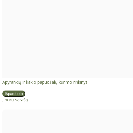
Apyrankių ir kaklo papuošalų kūrimo rinkinys
..
Į norų sąrašą