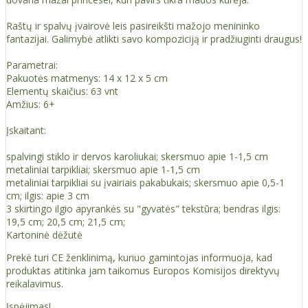
Raštų ir spalvų įvairovė leis pasireikšti mažojo menininko
fantazijai. Galimybė atlikti savo kompoziciją ir pradžiuginti draugus!
Parametrai:
Pakuotės matmenys: 14 x 12 x 5 cm
Elementų skaičius: 63 vnt
Amžius: 6+
Įskaitant:
spalvingi stiklo ir dervos karoliukai; skersmuo apie 1-1,5 cm
metaliniai tarpikliai; skersmuo apie 1-1,5 cm
metaliniai tarpikliai su įvairiais pakabukais; skersmuo apie 0,5-1
cm; ilgis: apie 3 cm
3 skirtingo ilgio apyrankės su "gyvatės" tekstūra; bendras ilgis:
19,5 cm; 20,5 cm; 21,5 cm;
Kartoninė dėžutė
Prekė turi CE ženklinimą, kuriuo gamintojas informuoja, kad
produktas atitinka jam taikomus Europos Komisijos direktyvų
reikalavimus.
Įspėjimas!