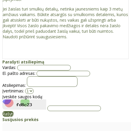
Jei žaislas turi smulkių detalių, netinka jaunesniems kaip 3 metų
amžiaus vaikams. Būkite atsargūs su smulkiomis detalėmis, kurios
gali atsiskirti ar būti nukąstos, nes vaikas gali užspringti arba
įkvėpti! Visos žaislо pakavimo medžiagos ir detalės nėra žaislo
dalys, todėl prieš paduodant žaislą vaikui, turi būti nuimtos.
Naudoti prižiūrint suaugusiesiems.
Parašyti atsiliepimą
Vardas:
El. pašto adresas:
Atsiliepimas:
Įvertinimas:
Įveskite saugos kodą:
Rašyti
Susijusios prekės