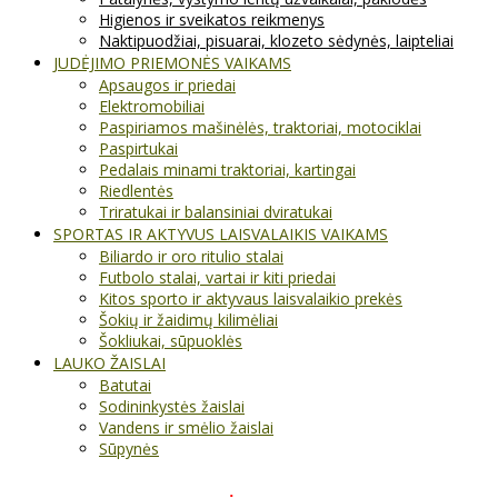
Higienos ir sveikatos reikmenys
Naktipuodžiai, pisuarai, klozeto sėdynės, laipteliai
JUDĖJIMO PRIEMONĖS VAIKAMS
Apsaugos ir priedai
Elektromobiliai
Paspiriamos mašinėlės, traktoriai, motociklai
Paspirtukai
Pedalais minami traktoriai, kartingai
Riedlentės
Triratukai ir balansiniai dviratukai
SPORTAS IR AKTYVUS LAISVALAIKIS VAIKAMS
Biliardo ir oro ritulio stalai
Futbolo stalai, vartai ir kiti priedai
Kitos sporto ir aktyvaus laisvalaikio prekės
Šokių ir žaidimų kilimėliai
Šokliukai, sūpuoklės
LAUKO ŽAISLAI
Batutai
Sodininkystės žaislai
Vandens ir smėlio žaislai
Sūpynės