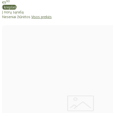
90
€9
Į krepšelį
Į norų sąrašą
Neseniai žiūrėtos
Visos prekės