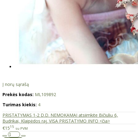
Į norų sąrašą
Prekės kodas:
ML109892
Turimas kiekis:
4
PRISTATYMAS 1-2 D.D. NEMOKAMAI atsiimkite Bičiulių 6,
Budrikai, Klaipėdos raj. VISA PRISTATYMO INFO <čia>
15
€15
su PVM