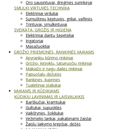
Oro sausintuvai, drėgmės surinkėjai
SMULKI VIRTUVĖS TECHNIKA
Elektriniai virduliai
Sumuštinių keptuvės, griliai, vaflinės
Trintuvai, smulkintuvai
SVEIKATA, GROŽIS IR HIGIENA
Elektriniai dantų šepetėliai
Irigatoriai
Masažuokliai
GROŽIO PRIEMONĖS, RANKINĖS VAIKAMS
Apyrankių kūrimo rinkiniai
Grožio, kirpyklų, tatuiruočių rinkiniai
Makiažo ir nagų dailės rinkiniai
Papuošalų dėžutės
Rankinės, kuprinės
Tualetiniai staliukai
VAIKAMS IR KŪDIKIAMS
KŪDIKIŲ LAVINIMAS IR LAISVALAIKIS
Barškučiai, kramtukai
Gultukai, supuoklės
Vaikštynės, šokliukai
Vežimėlio lankai, pakabinami žaislai
Žaislų laikymo krepšiai, dėžės