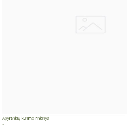
Apyrankių kūrimo rinkinys
..