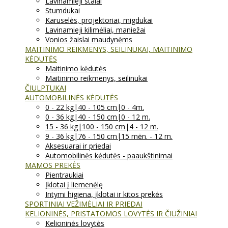
Lavinamieji stalai
Stumdukai
Karuselės, projektoriai, migdukai
Lavinamieji kilimėliai, maniežai
Vonios žaislai maudynėms
MAITINIMO REIKMENYS, SEILINUKAI, MAITINIMO
KĖDUTĖS
Maitinimo kėdutės
Maitinimo reikmenys, seilinukai
ČIULPTUKAI
AUTOMOBILINĖS KĖDUTĖS
0 - 22 kg|40 - 105 cm|0 - 4m.
0 - 36 kg|40 - 150 cm|0 - 12 m.
15 - 36 kg|100 - 150 cm|4 - 12 m.
9 - 36 kg|76 - 150 cm|15 mėn. - 12 m.
Aksesuarai ir priedai
Automobilinės kėdutės - paaukštinimai
MAMOS PREKĖS
Pientraukiai
Įklotai į liemenėlę
Intymi higiena, įklotai ir kitos prekės
SPORTINIAI VEŽIMĖLIAI IR PRIEDAI
KELIONINĖS, PRISTATOMOS LOVYTĖS IR ČIUŽINIAI
Kelioninės lovytės