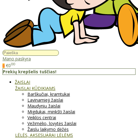
Mano paskyra
00
€0
0
Prekių krepšelis tuščias!
ŽAISLAI
ŽAISLAI KŪDIKIAMS
Barškučiai, kramtukai
Lavinamieji žaislai
Maudynių žaislai
Migdukai, minkšti žaislai
Veiklos centrai
Vežimėlio, lovytės žaislai
Žaislų laikymo dėžės
LĖLĖS, AKSESUARAI LĖLĖMS