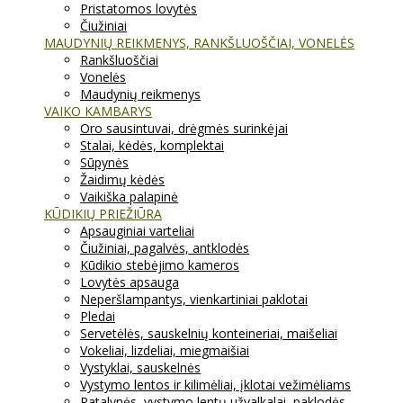
Pristatomos lovytės
Čiužiniai
MAUDYNIŲ REIKMENYS, RANKŠLUOŠČIAI, VONELĖS
Rankšluoščiai
Vonelės
Maudynių reikmenys
VAIKO KAMBARYS
Oro sausintuvai, drėgmės surinkėjai
Stalai, kėdės, komplektai
Sūpynės
Žaidimų kėdės
Vaikiška palapinė
KŪDIKIŲ PRIEŽIŪRA
Apsauginiai varteliai
Čiužiniai, pagalvės, antklodės
Kūdikio stebėjimo kameros
Lovytės apsauga
Neperšlampantys, vienkartiniai paklotai
Pledai
Servetėlės, sauskelnių konteineriai, maišeliai
Vokeliai, lizdeliai, miegmaišiai
Vystyklai, sauskelnės
Vystymo lentos ir kilimėliai, įklotai vežimėliams
Patalynės, vystymo lentų užvalkalai, paklodės