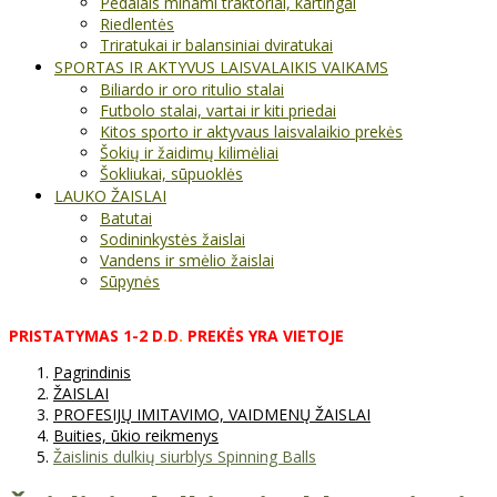
Pedalais minami traktoriai, kartingai
Riedlentės
Triratukai ir balansiniai dviratukai
SPORTAS IR AKTYVUS LAISVALAIKIS VAIKAMS
Biliardo ir oro ritulio stalai
Futbolo stalai, vartai ir kiti priedai
Kitos sporto ir aktyvaus laisvalaikio prekės
Šokių ir žaidimų kilimėliai
Šokliukai, sūpuoklės
LAUKO ŽAISLAI
Batutai
Sodininkystės žaislai
Vandens ir smėlio žaislai
Sūpynės
PRISTATYMAS
1-2
D
.
D
.
PREKĖS
YRA
VIETOJE
Pagrindinis
ŽAISLAI
PROFESIJŲ IMITAVIMO, VAIDMENŲ ŽAISLAI
Buities, ūkio reikmenys
Žaislinis dulkių siurblys Spinning Balls