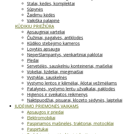
Stalai, kėdės, komplektai
Sūpynės
Žaidimų kėdės
Vaikiška palapinė
KŪDIKIŲ PRIEŽIŪRA
Apsauginiai varteliai
Čiužiniai, pagalvės, antklodės
Kūdikio stebėjimo kameros
Lovytės apsauga
Neperšlampantys, vienkartiniai paklotai
Pledai
Servetėlės, sauskelnių konteineriai, maišeliai
Vokeliai, lizdeliai, miegmaišiai
Vystyklai, sauskelnės
Vystymo lentos ir kilimėliai, įklotai vežimėliams
Patalynės, vystymo lentų užvalkalai, paklodės
Higienos ir sveikatos reikmenys
Naktipuodžiai, pisuarai, klozeto sėdynės, laipteliai
JUDĖJIMO PRIEMONĖS VAIKAMS
Apsaugos ir priedai
Elektromobiliai
Paspiriamos mašinėlės, traktoriai, motociklai
Paspirtukai