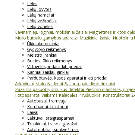
Lėlės
Lėlių lovytės
Lėlių nameliai
Lėlių vežimėliai
Lėlių vonelės
Lavinamieji, loginiai, moksliniai žaislai
Magnetinės ir kitos dėl
Muilo burbulų gamybos aparatai
Muzikiniai žaislai
Nuotoliniu 
Ūkininko rinkiniai
Gydytojo reikmenys
Meistro įrankiai
Buities, ūkio reikmenys
Virtuvėlės, indai ir kiti priedai
Kariniai žaislai, ginklai
Parduotuvės, kasos aparatai ir kiti priedai
Arkadiniai, stalo žaidimai
Balionų paleidimo rinkiniai
Pažeista pakuotė, smulkūs defektai
Piešimo planšetės, projekt
Fotoaparatai vaikams
Kaladėlės ir rūšiuokliai
Konstruktoriai
Ž
Autobusai, tramvajai
Kombainai, traktoriai
Laivai
Lėktuvai, sraigtasparniai
Traukiniai, trasos, garažai
Automobiliai, sunkvežimiai