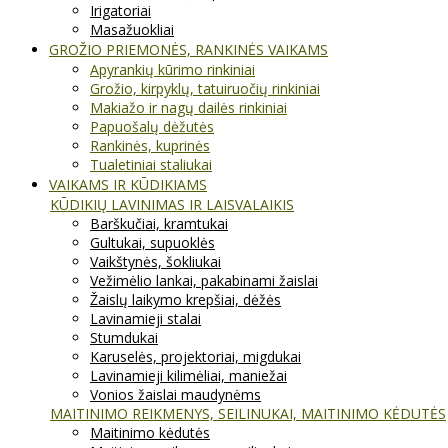
Irigatoriai
Masažuokliai
GROŽIO PRIEMONĖS, RANKINĖS VAIKAMS
Apyrankių kūrimo rinkiniai
Grožio, kirpyklų, tatuiruočių rinkiniai
Makiažo ir nagų dailės rinkiniai
Papuošalų dėžutės
Rankinės, kuprinės
Tualetiniai staliukai
VAIKAMS IR KŪDIKIAMS
KŪDIKIŲ LAVINIMAS IR LAISVALAIKIS
Barškučiai, kramtukai
Gultukai, supuoklės
Vaikštynės, šokliukai
Vežimėlio lankai, pakabinami žaislai
Žaislų laikymo krepšiai, dėžės
Lavinamieji stalai
Stumdukai
Karuselės, projektoriai, migdukai
Lavinamieji kilimėliai, maniežai
Vonios žaislai maudynėms
MAITINIMO REIKMENYS, SEILINUKAI, MAITINIMO KĖDUTĖS
Maitinimo kėdutės