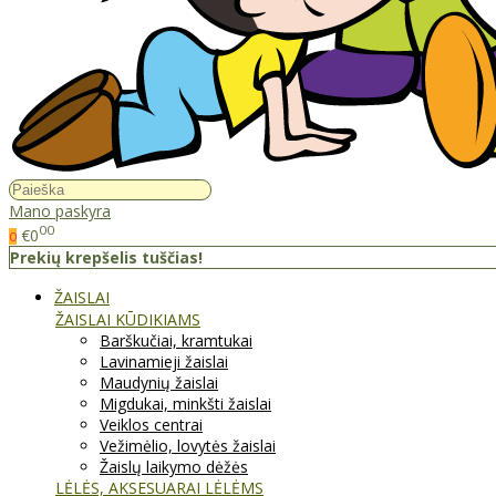
Mano paskyra
00
€0
0
Prekių krepšelis tuščias!
ŽAISLAI
ŽAISLAI KŪDIKIAMS
Barškučiai, kramtukai
Lavinamieji žaislai
Maudynių žaislai
Migdukai, minkšti žaislai
Veiklos centrai
Vežimėlio, lovytės žaislai
Žaislų laikymo dėžės
LĖLĖS, AKSESUARAI LĖLĖMS