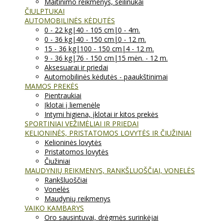
Maitinimo reikmenys, seilinukai
ČIULPTUKAI
AUTOMOBILINĖS KĖDUTĖS
0 - 22 kg|40 - 105 cm|0 - 4m.
0 - 36 kg|40 - 150 cm|0 - 12 m.
15 - 36 kg|100 - 150 cm|4 - 12 m.
9 - 36 kg|76 - 150 cm|15 mėn. - 12 m.
Aksesuarai ir priedai
Automobilinės kėdutės - paaukštinimai
MAMOS PREKĖS
Pientraukiai
Įklotai į liemenėlę
Intymi higiena, įklotai ir kitos prekės
SPORTINIAI VEŽIMĖLIAI IR PRIEDAI
KELIONINĖS, PRISTATOMOS LOVYTĖS IR ČIUŽINIAI
Kelioninės lovytės
Pristatomos lovytės
Čiužiniai
MAUDYNIŲ REIKMENYS, RANKŠLUOŠČIAI, VONELĖS
Rankšluoščiai
Vonelės
Maudynių reikmenys
VAIKO KAMBARYS
Oro sausintuvai, drėgmės surinkėjai