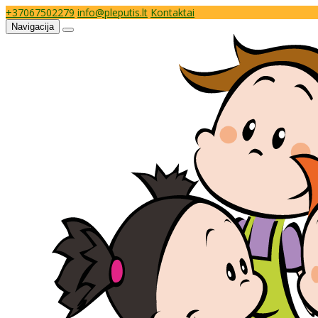
+37067502279
info@pleputis.lt
Kontaktai
Navigacija