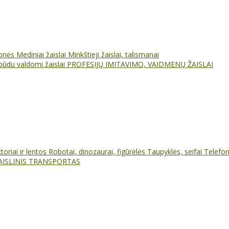
ionės
Mediniai žaislai
Minkštieji žaislai, talismanai
būdu valdomi žaislai
PROFESIJŲ IMITAVIMO, VAIDMENŲ ŽAISLAI
oriai ir lentos
Robotai, dinozaurai, figūrėlės
Taupyklės, seifai
Telefo
AISLINIS TRANSPORTAS