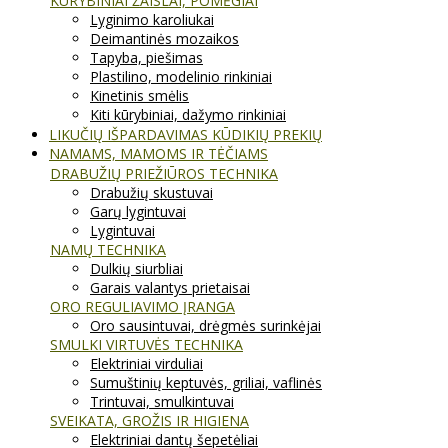
KŪRYBINIAI ŽAISLAI, POMĖGIAI
Lyginimo karoliukai
Deimantinės mozaikos
Tapyba, piešimas
Plastilino, modelinio rinkiniai
Kinetinis smėlis
Kiti kūrybiniai, dažymo rinkiniai
LIKUČIŲ IŠPARDAVIMAS KŪDIKIŲ PREKIŲ
NAMAMS, MAMOMS IR TĖČIAMS
DRABUŽIŲ PRIEŽIŪROS TECHNIKA
Drabužių skustuvai
Garų lygintuvai
Lygintuvai
NAMŲ TECHNIKA
Dulkių siurbliai
Garais valantys prietaisai
ORO REGULIAVIMO ĮRANGA
Oro sausintuvai, drėgmės surinkėjai
SMULKI VIRTUVĖS TECHNIKA
Elektriniai virduliai
Sumuštinių keptuvės, griliai, vaflinės
Trintuvai, smulkintuvai
SVEIKATA, GROŽIS IR HIGIENA
Elektriniai dantų šepetėliai