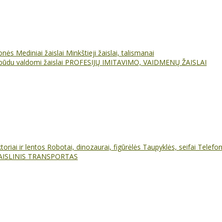
ionės
Mediniai žaislai
Minkštieji žaislai, talismanai
būdu valdomi žaislai
PROFESIJŲ IMITAVIMO, VAIDMENŲ ŽAISLAI
oriai ir lentos
Robotai, dinozaurai, figūrėlės
Taupyklės, seifai
Telefo
AISLINIS TRANSPORTAS