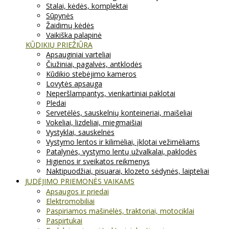
Stalai, kėdės, komplektai
Sūpynės
Žaidimų kėdės
Vaikiška palapinė
KŪDIKIŲ PRIEŽIŪRA
Apsauginiai varteliai
Čiužiniai, pagalvės, antklodės
Kūdikio stebėjimo kameros
Lovytės apsauga
Neperšlampantys, vienkartiniai paklotai
Pledai
Servetėlės, sauskelnių konteineriai, maišeliai
Vokeliai, lizdeliai, miegmaišiai
Vystyklai, sauskelnės
Vystymo lentos ir kilimėliai, įklotai vežimėliams
Patalynės, vystymo lentų užvalkalai, paklodės
Higienos ir sveikatos reikmenys
Naktipuodžiai, pisuarai, klozeto sėdynės, laipteliai
JUDĖJIMO PRIEMONĖS VAIKAMS
Apsaugos ir priedai
Elektromobiliai
Paspiriamos mašinėlės, traktoriai, motociklai
Paspirtukai