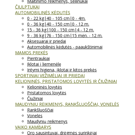
Maitinimo reikmenys, seilinukai
ČIULPTUKAI
AUTOMOBILINĖS KĖDUTĖS
0 - 22 kg|40 - 105 cm|0 - 4m.
0 - 36 kg|40 - 150 cm|0 - 12 m.
15 - 36 kg|100 - 150 cm|4 - 12 m.
9 - 36 kg|76 - 150 cm|15 mėn. - 12 m.
Aksesuarai ir priedai
Automobilinės kėdutės - paaukštinimai
MAMOS PREKĖS
Pientraukiai
Įklotai į liemenėlę
Intymi higiena, įklotai ir kitos prekės
SPORTINIAI VEŽIMĖLIAI IR PRIEDAI
KELIONINĖS, PRISTATOMOS LOVYTĖS IR ČIUŽINIAI
Kelioninės lovytės
Pristatomos lovytės
Čiužiniai
MAUDYNIŲ REIKMENYS, RANKŠLUOŠČIAI, VONELĖS
Rankšluoščiai
Vonelės
Maudynių reikmenys
VAIKO KAMBARYS
Oro sausintuvai, drėgmės surinkėjai