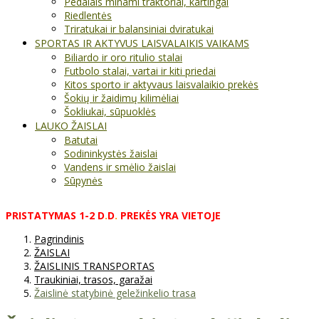
Pedalais minami traktoriai, kartingai
Riedlentės
Triratukai ir balansiniai dviratukai
SPORTAS IR AKTYVUS LAISVALAIKIS VAIKAMS
Biliardo ir oro ritulio stalai
Futbolo stalai, vartai ir kiti priedai
Kitos sporto ir aktyvaus laisvalaikio prekės
Šokių ir žaidimų kilimėliai
Šokliukai, sūpuoklės
LAUKO ŽAISLAI
Batutai
Sodininkystės žaislai
Vandens ir smėlio žaislai
Sūpynės
PRISTATYMAS
1-2
D
.
D
.
PREKĖS
YRA
VIETOJE
Pagrindinis
ŽAISLAI
ŽAISLINIS TRANSPORTAS
Traukiniai, trasos, garažai
Žaislinė statybinė geležinkelio trasa