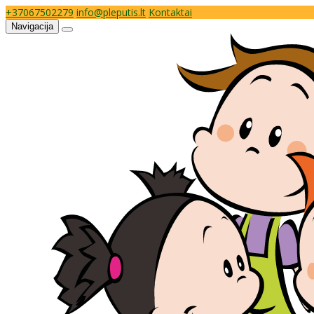
+37067502279
info@pleputis.lt
Kontaktai
Navigacija