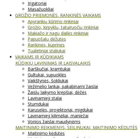
Irigatoriai
Masažuokliai
GROŽIO PRIEMONĖS, RANKINĖS VAIKAMS
Apyrankių kūrimo rinkiniai
Grožio, kirpyklų, tatuiruočių rinkiniai
Makiažo ir nagų dailės rinkiniai
Papuošalų dėžutės
Rankinės, kuprinės
Tualetiniai staliukai
VAIKAMS IR KŪDIKIAMS
KŪDIKIŲ LAVINIMAS IR LAISVALAIKIS
Barškučiai, kramtukai
Gultukai, supuoklės
Vaikštynės, šokliukai
Vežimėlio lankai, pakabinami žaislai
Žaislų laikymo krepšiai, dėžės
Lavinamieji stalai
Stumdukai
Karuselės, projektoriai, migdukai
Lavinamieji kilimėliai, maniežai
Vonios žaislai maudynėms
MAITINIMO REIKMENYS, SEILINUKAI, MAITINIMO KĖDUTĖS
Maitinimo kėdutės