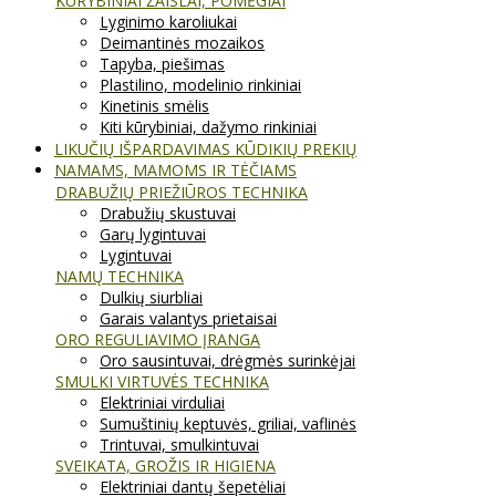
KŪRYBINIAI ŽAISLAI, POMĖGIAI
Lyginimo karoliukai
Deimantinės mozaikos
Tapyba, piešimas
Plastilino, modelinio rinkiniai
Kinetinis smėlis
Kiti kūrybiniai, dažymo rinkiniai
LIKUČIŲ IŠPARDAVIMAS KŪDIKIŲ PREKIŲ
NAMAMS, MAMOMS IR TĖČIAMS
DRABUŽIŲ PRIEŽIŪROS TECHNIKA
Drabužių skustuvai
Garų lygintuvai
Lygintuvai
NAMŲ TECHNIKA
Dulkių siurbliai
Garais valantys prietaisai
ORO REGULIAVIMO ĮRANGA
Oro sausintuvai, drėgmės surinkėjai
SMULKI VIRTUVĖS TECHNIKA
Elektriniai virduliai
Sumuštinių keptuvės, griliai, vaflinės
Trintuvai, smulkintuvai
SVEIKATA, GROŽIS IR HIGIENA
Elektriniai dantų šepetėliai