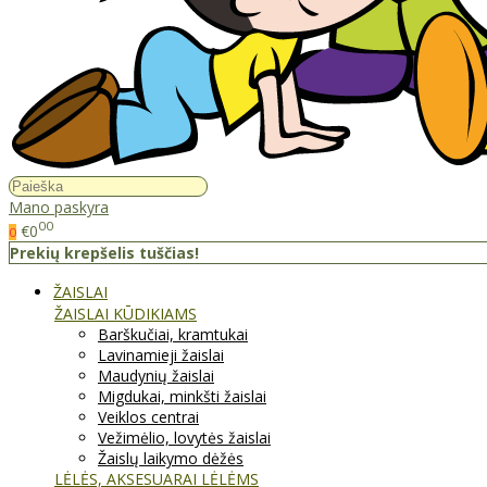
Mano paskyra
00
€0
0
Prekių krepšelis tuščias!
ŽAISLAI
ŽAISLAI KŪDIKIAMS
Barškučiai, kramtukai
Lavinamieji žaislai
Maudynių žaislai
Migdukai, minkšti žaislai
Veiklos centrai
Vežimėlio, lovytės žaislai
Žaislų laikymo dėžės
LĖLĖS, AKSESUARAI LĖLĖMS