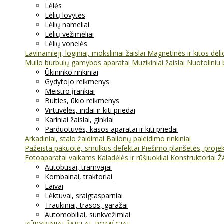
Lėlės
Lėlių lovytės
Lėlių nameliai
Lėlių vežimėliai
Lėlių vonelės
Lavinamieji, loginiai, moksliniai žaislai
Magnetinės ir kitos dėl
Muilo burbulų gamybos aparatai
Muzikiniai žaislai
Nuotoliniu 
Ūkininko rinkiniai
Gydytojo reikmenys
Meistro įrankiai
Buities, ūkio reikmenys
Virtuvėlės, indai ir kiti priedai
Kariniai žaislai, ginklai
Parduotuvės, kasos aparatai ir kiti priedai
Arkadiniai, stalo žaidimai
Balionų paleidimo rinkiniai
Pažeista pakuotė, smulkūs defektai
Piešimo planšetės, projekt
Fotoaparatai vaikams
Kaladėlės ir rūšiuokliai
Konstruktoriai
Ž
Autobusai, tramvajai
Kombainai, traktoriai
Laivai
Lėktuvai, sraigtasparniai
Traukiniai, trasos, garažai
Automobiliai, sunkvežimiai