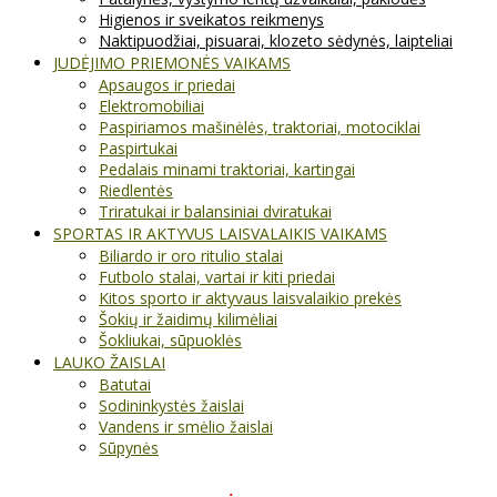
Higienos ir sveikatos reikmenys
Naktipuodžiai, pisuarai, klozeto sėdynės, laipteliai
JUDĖJIMO PRIEMONĖS VAIKAMS
Apsaugos ir priedai
Elektromobiliai
Paspiriamos mašinėlės, traktoriai, motociklai
Paspirtukai
Pedalais minami traktoriai, kartingai
Riedlentės
Triratukai ir balansiniai dviratukai
SPORTAS IR AKTYVUS LAISVALAIKIS VAIKAMS
Biliardo ir oro ritulio stalai
Futbolo stalai, vartai ir kiti priedai
Kitos sporto ir aktyvaus laisvalaikio prekės
Šokių ir žaidimų kilimėliai
Šokliukai, sūpuoklės
LAUKO ŽAISLAI
Batutai
Sodininkystės žaislai
Vandens ir smėlio žaislai
Sūpynės