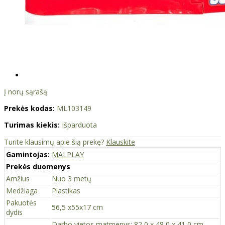
Į norų sąrašą
Prekės kodas:
ML103149
Turimas kiekis:
Išparduota
Turite klausimų apie šią prekę?
Klauskite
Gamintojas:
MALPLAY
Prekės duomenys
Amžius
Nuo 3 metų
Medžiaga
Plastikas
Pakuotės
56,5 x55x17 cm
dydis
Darbo vietos matmenys: 82,0 x 48,0 x 41,0 cm