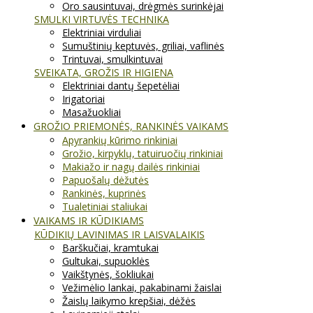
Oro sausintuvai, drėgmės surinkėjai
SMULKI VIRTUVĖS TECHNIKA
Elektriniai virduliai
Sumuštinių keptuvės, griliai, vaflinės
Trintuvai, smulkintuvai
SVEIKATA, GROŽIS IR HIGIENA
Elektriniai dantų šepetėliai
Irigatoriai
Masažuokliai
GROŽIO PRIEMONĖS, RANKINĖS VAIKAMS
Apyrankių kūrimo rinkiniai
Grožio, kirpyklų, tatuiruočių rinkiniai
Makiažo ir nagų dailės rinkiniai
Papuošalų dėžutės
Rankinės, kuprinės
Tualetiniai staliukai
VAIKAMS IR KŪDIKIAMS
KŪDIKIŲ LAVINIMAS IR LAISVALAIKIS
Barškučiai, kramtukai
Gultukai, supuoklės
Vaikštynės, šokliukai
Vežimėlio lankai, pakabinami žaislai
Žaislų laikymo krepšiai, dėžės