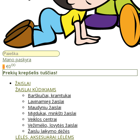
Mano paskyra
00
€0
0
Prekių krepšelis tuščias!
ŽAISLAI
ŽAISLAI KŪDIKIAMS
Barškučiai, kramtukai
Lavinamieji žaislai
Maudynių žaislai
Migdukai, minkšti žaislai
Veiklos centrai
Vežimėlio, lovytės žaislai
Žaislų laikymo dėžės
LĖLĖS, AKSESUARAI LĖLĖMS