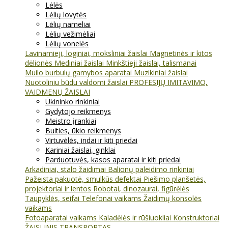
Lėlės
Lėlių lovytės
Lėlių nameliai
Lėlių vežimėliai
Lėlių vonelės
Lavinamieji, loginiai, moksliniai žaislai
Magnetinės ir kitos
dėlionės
Mediniai žaislai
Minkštieji žaislai, talismanai
Muilo burbulų gamybos aparatai
Muzikiniai žaislai
Nuotoliniu būdu valdomi žaislai
PROFESIJŲ IMITAVIMO,
VAIDMENŲ ŽAISLAI
Ūkininko rinkiniai
Gydytojo reikmenys
Meistro įrankiai
Buities, ūkio reikmenys
Virtuvėlės, indai ir kiti priedai
Kariniai žaislai, ginklai
Parduotuvės, kasos aparatai ir kiti priedai
Arkadiniai, stalo žaidimai
Balionų paleidimo rinkiniai
Pažeista pakuotė, smulkūs defektai
Piešimo planšetės,
projektoriai ir lentos
Robotai, dinozaurai, figūrėlės
Taupyklės, seifai
Telefonai vaikams
Žaidimų konsolės
vaikams
Fotoaparatai vaikams
Kaladėlės ir rūšiuokliai
Konstruktoriai
ŽAISLINIS TRANSPORTAS