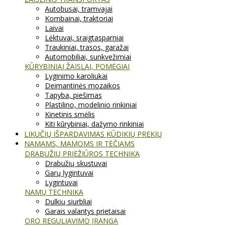
Autobusai, tramvajai
Kombainai, traktoriai
Laivai
Lėktuvai, sraigtasparniai
Traukiniai, trasos, garažai
Automobiliai, sunkvežimiai
KŪRYBINIAI ŽAISLAI, POMĖGIAI
Lyginimo karoliukai
Deimantinės mozaikos
Tapyba, piešimas
Plastilino, modelinio rinkiniai
Kinetinis smėlis
Kiti kūrybiniai, dažymo rinkiniai
LIKUČIŲ IŠPARDAVIMAS KŪDIKIŲ PREKIŲ
NAMAMS, MAMOMS IR TĖČIAMS
DRABUŽIŲ PRIEŽIŪROS TECHNIKA
Drabužių skustuvai
Garų lygintuvai
Lygintuvai
NAMŲ TECHNIKA
Dulkių siurbliai
Garais valantys prietaisai
ORO REGULIAVIMO ĮRANGA