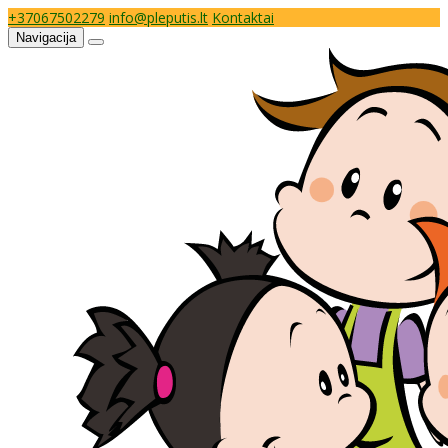
+37067502279
info@pleputis.lt
Kontaktai
Navigacija