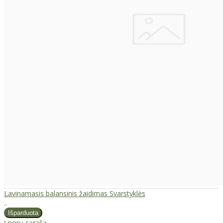
Lavinamasis balansinis žaidimas Svarstyklės
..
Į norų sąrašą