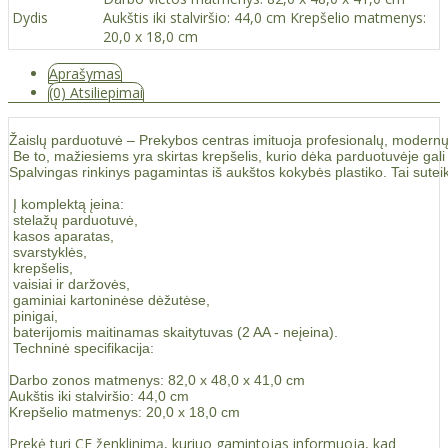
Dydis
Aukštis iki stalviršio: 44,0 cm Krepšelio matmenys:
20,0 x 18,0 cm
Aprašymas
(0) Atsiliepimai
Žaislų parduotuvė – Prekybos centras imituoja profesionalų, modernų ka
 Be to, mažiesiems yra skirtas krepšelis, kurio dėka parduotuvėje gali
Spalvingas rinkinys pagamintas iš aukštos kokybės plastiko. Tai sut
 Į komplektą įeina:

 stelažų parduotuvė,

 kasos aparatas,

 svarstyklės,

 krepšelis,

 vaisiai ir daržovės,

 gaminiai kartoninėse dėžutėse,

 pinigai,

 baterijomis maitinamas skaitytuvas (2 AA - neįeina).

 Techninė specifikacija:

Darbo zonos matmenys: 82,0 x 48,0 x 41,0 cm

Aukštis iki stalviršio: 44,0 cm

Krepšelio matmenys: 20,0 x 18,0 cm
Prekė turi CE ženklinimą, kuriuo gamintojas informuoja, kad