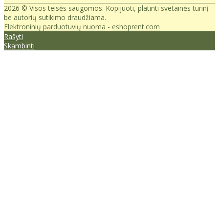
2026 © Visos teisės saugomos. Kopijuoti, platinti svetainės turinį
be autorių sutikimo draudžiama.
Elektroninių parduotuvių nuoma
-
eshoprent.com
Rašyti
Skambinti