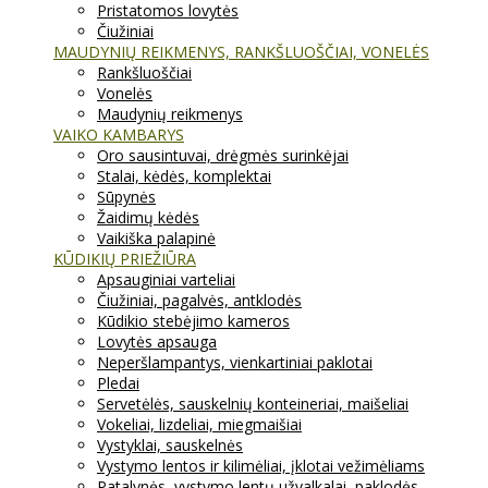
Pristatomos lovytės
Čiužiniai
MAUDYNIŲ REIKMENYS, RANKŠLUOŠČIAI, VONELĖS
Rankšluoščiai
Vonelės
Maudynių reikmenys
VAIKO KAMBARYS
Oro sausintuvai, drėgmės surinkėjai
Stalai, kėdės, komplektai
Sūpynės
Žaidimų kėdės
Vaikiška palapinė
KŪDIKIŲ PRIEŽIŪRA
Apsauginiai varteliai
Čiužiniai, pagalvės, antklodės
Kūdikio stebėjimo kameros
Lovytės apsauga
Neperšlampantys, vienkartiniai paklotai
Pledai
Servetėlės, sauskelnių konteineriai, maišeliai
Vokeliai, lizdeliai, miegmaišiai
Vystyklai, sauskelnės
Vystymo lentos ir kilimėliai, įklotai vežimėliams
Patalynės, vystymo lentų užvalkalai, paklodės