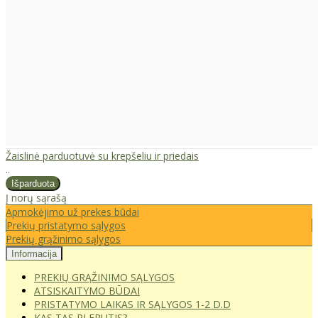
Žaislinė parduotuvė su krepšeliu ir priedais
..
Į norų sąrašą
Apmokėjimo už prekes būdai
Prekių pristatymo sąlygos
Prekių grąžinimo sąlygos
Informacija
PREKIŲ GRĄŽINIMO SĄLYGOS
ATSISKAITYMO BŪDAI
PRISTATYMO LAIKAS IR SĄLYGOS 1-2 D.D
KAS TAS PLEPUTIS?