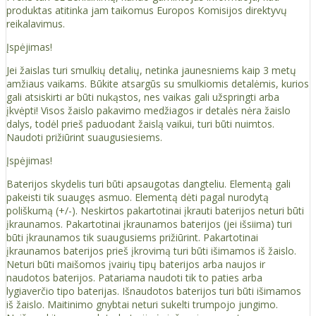
produktas atitinka jam taikomus Europos Komisijos direktyvų
reikalavimus.
Įspėjimas!
Jei žaislas turi smulkių detalių, netinka jaunesniems kaip 3 metų
amžiaus vaikams. Būkite atsargūs su smulkiomis detalėmis, kurios
gali atsiskirti ar būti nukąstos, nes vaikas gali užspringti arba
įkvėpti! Visos žaislо pakavimo medžiagos ir detalės nėra žaislo
dalys, todėl prieš paduodant žaislą vaikui, turi būti nuimtos.
Naudoti prižiūrint suaugusiesiems.
Įspėjimas!
Baterijos skydelis turi būti apsaugotas dangteliu. Elementą gali
pakeisti tik suaugęs asmuo. Elementą dėti pagal nurodytą
poliškumą (+/-). Neskirtos pakartotinai įkrauti baterijos neturi būti
įkraunamos. Pakartotinai įkraunamos baterijos (jei išsiima) turi
būti įkraunamos tik suaugusiems prižiūrint. Pakartotinai
įkraunamos baterijos prieš įkrovimą turi būti išimamos iš žaislo.
Neturi būti maišomos įvairių tipų baterijos arba naujos ir
naudotos baterijos. Patariama naudoti tik to paties arba
lygiaverčio tipo baterijas. Išnaudotos baterijos turi būti išimamos
iš žaislo. Maitinimo gnybtai neturi sukelti trumpojo jungimo.