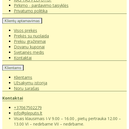
Pirkimo - pardavimo taisyklės
Privatumo politika
Klientų aptarnavimas
Visos prekės
Prekės su nuolaida
Prekių grąžinimai
Dovanų kuponai
Svetainės medis
Kontaktai
Klientams
Klientams
Užsakymų istorija
Norų sąrašas
Kontaktai
+37067502279
info@pleputis.lt
Visais klausimais I-V 9.00 – 16.00 , pietų pertrauka 12.00 –
13.00 VI – nedirbame VII – nedirbame.