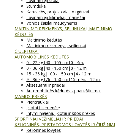
Lavinamieji stalai
Stumdukai
Karuselės, projektoriai, migdukai
Lavinamieji kilimėliai, maniežai
Vonios žaislai maudynėms
MAITINIMO REIKMENYS, SEILINUKAI, MAITINIMO
KĖDUTĖS
Maitinimo kėdutės
Maitinimo reikmenys, seilinukai
ČIULPTUKAI
AUTOMOBILINĖS KĖDUTĖS
0 - 22 kg|40 - 105 cm|0 - 4m.
0 - 36 kg|40 - 150 cm|0 - 12 m.
15 - 36 kg|100 - 150 cm|4 - 12 m.
9 - 36 kg|76 - 150 cm|15 mėn. - 12 m.
Aksesuarai ir priedai
Automobilinės kėdutės - paaukštinimai
MAMOS PREKĖS
Pientraukiai
Įklotai į liemenėlę
Intymi higiena, įklotai ir kitos prekės
SPORTINIAI VEŽIMĖLIAI IR PRIEDAI
KELIONINĖS, PRISTATOMOS LOVYTĖS IR ČIUŽINIAI
Kelioninės lovytės