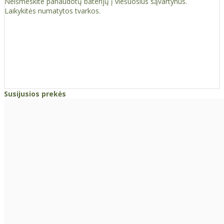
Neišmeskite panaudotų baterijų į viešuosius sąvartynus.
Laikykitės numatytos tvarkos.
Susijusios prekės