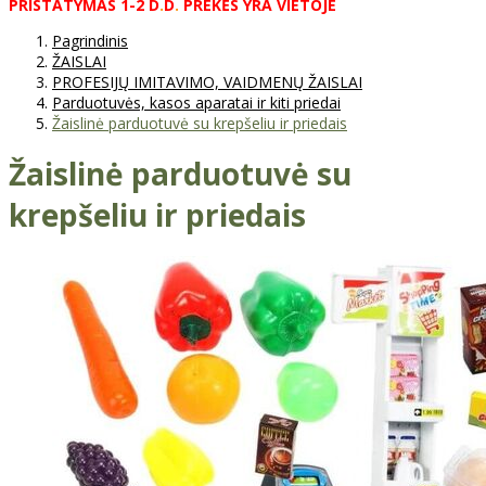
PRISTATYMAS
1-2
D
.
D
.
PREKĖS
YRA
VIETOJE
Pagrindinis
ŽAISLAI
PROFESIJŲ IMITAVIMO, VAIDMENŲ ŽAISLAI
Parduotuvės, kasos aparatai ir kiti priedai
Žaislinė parduotuvė su krepšeliu ir priedais
Žaislinė parduotuvė su
krepšeliu ir priedais