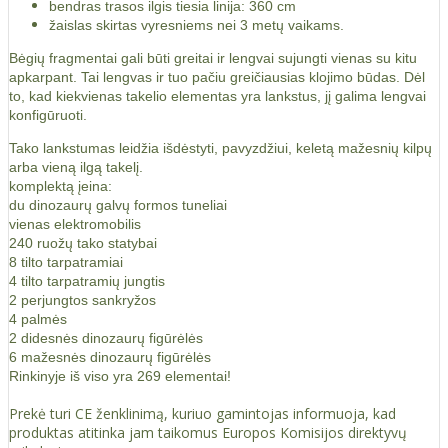
bendras trasos ilgis tiesia linija: 360 cm
žaislas skirtas vyresniems nei 3 metų vaikams.
Bėgių fragmentai gali būti greitai ir lengvai sujungti vienas su kitu
apkarpant. Tai lengvas ir tuo pačiu greičiausias klojimo būdas. Dėl
to, kad kiekvienas takelio elementas yra lankstus, jį galima lengvai
konfigūruoti.
Tako lankstumas leidžia išdėstyti, pavyzdžiui, keletą mažesnių kilpų
arba vieną ilgą takelį.
komplektą įeina:
du dinozaurų galvų formos tuneliai
vienas elektromobilis
240 ruožų tako statybai
8 tilto tarpatramiai
4 tilto tarpatramių jungtis
2 perjungtos sankryžos
4 palmės
2 didesnės dinozaurų figūrėlės
6 mažesnės dinozaurų figūrėlės
Rinkinyje iš viso yra 269 elementai!
Prekė turi CE ženklinimą, kuriuo gamintojas informuoja, kad
produktas atitinka jam taikomus Europos Komisijos direktyvų