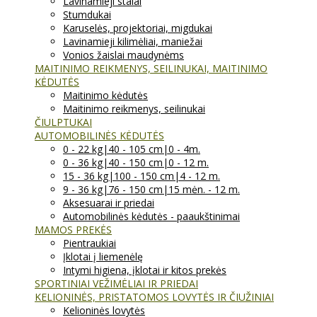
Lavinamieji stalai
Stumdukai
Karuselės, projektoriai, migdukai
Lavinamieji kilimėliai, maniežai
Vonios žaislai maudynėms
MAITINIMO REIKMENYS, SEILINUKAI, MAITINIMO
KĖDUTĖS
Maitinimo kėdutės
Maitinimo reikmenys, seilinukai
ČIULPTUKAI
AUTOMOBILINĖS KĖDUTĖS
0 - 22 kg|40 - 105 cm|0 - 4m.
0 - 36 kg|40 - 150 cm|0 - 12 m.
15 - 36 kg|100 - 150 cm|4 - 12 m.
9 - 36 kg|76 - 150 cm|15 mėn. - 12 m.
Aksesuarai ir priedai
Automobilinės kėdutės - paaukštinimai
MAMOS PREKĖS
Pientraukiai
Įklotai į liemenėlę
Intymi higiena, įklotai ir kitos prekės
SPORTINIAI VEŽIMĖLIAI IR PRIEDAI
KELIONINĖS, PRISTATOMOS LOVYTĖS IR ČIUŽINIAI
Kelioninės lovytės