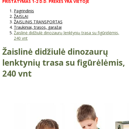
PRISTATYMAS
1-2
D
.
D
.
PREKĖS
YRA
VIETOJE
Pagrindinis
ŽAISLAI
ŽAISLINIS TRANSPORTAS
Traukiniai, trasos, garažai
Žaislinė didžiulė dinozaurų lenktynių trasa su figūrėlėmis,
240 vnt
Žaislinė didžiulė dinozaurų
lenktynių trasa su figūrėlėmis,
240 vnt