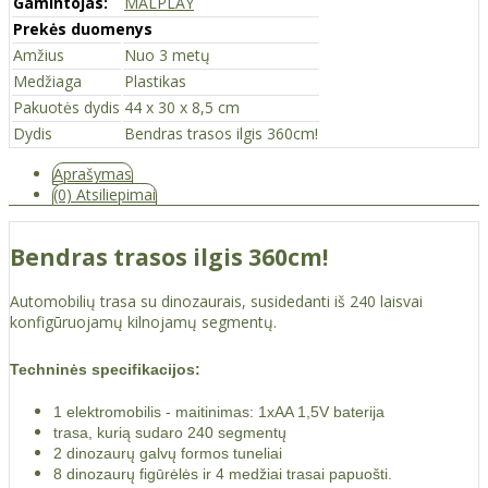
Gamintojas:
MALPLAY
Prekės duomenys
Amžius
Nuo 3 metų
Medžiaga
Plastikas
Pakuotės dydis
44 x 30 x 8,5 cm
Dydis
Bendras trasos ilgis 360cm!
Aprašymas
(0) Atsiliepimai
Bendras trasos ilgis 360cm!
Automobilių trasa su dinozaurais, susidedanti iš 240 laisvai
konfigūruojamų kilnojamų segmentų.
Techninės specifikacijos:
1 elektromobilis - maitinimas: 1xAA 1,5V baterija
trasa, kurią sudaro 240 segmentų
2 dinozaurų galvų formos tuneliai
8 dinozaurų figūrėlės ir 4 medžiai trasai papuošti.