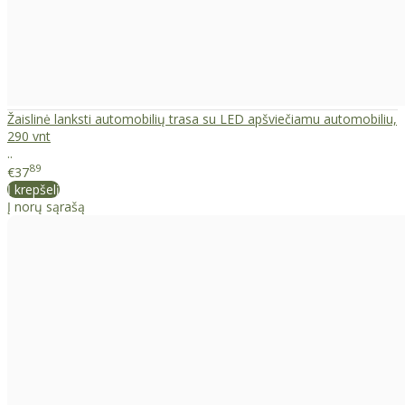
Žaislinė lanksti automobilių trasa su LED apšviečiamu automobiliu,
290 vnt
..
89
€37
Į krepšelį
Į norų sąrašą