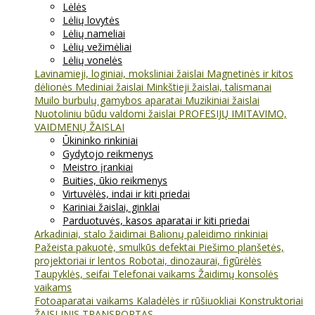
Lėlės
Lėlių lovytės
Lėlių nameliai
Lėlių vežimėliai
Lėlių vonelės
Lavinamieji, loginiai, moksliniai žaislai
Magnetinės ir kitos
dėlionės
Mediniai žaislai
Minkštieji žaislai, talismanai
Muilo burbulų gamybos aparatai
Muzikiniai žaislai
Nuotoliniu būdu valdomi žaislai
PROFESIJŲ IMITAVIMO,
VAIDMENŲ ŽAISLAI
Ūkininko rinkiniai
Gydytojo reikmenys
Meistro įrankiai
Buities, ūkio reikmenys
Virtuvėlės, indai ir kiti priedai
Kariniai žaislai, ginklai
Parduotuvės, kasos aparatai ir kiti priedai
Arkadiniai, stalo žaidimai
Balionų paleidimo rinkiniai
Pažeista pakuotė, smulkūs defektai
Piešimo planšetės,
projektoriai ir lentos
Robotai, dinozaurai, figūrėlės
Taupyklės, seifai
Telefonai vaikams
Žaidimų konsolės
vaikams
Fotoaparatai vaikams
Kaladėlės ir rūšiuokliai
Konstruktoriai
ŽAISLINIS TRANSPORTAS