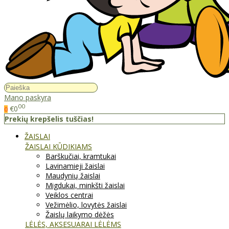
Mano paskyra
00
€0
0
Prekių krepšelis tuščias!
ŽAISLAI
ŽAISLAI KŪDIKIAMS
Barškučiai, kramtukai
Lavinamieji žaislai
Maudynių žaislai
Migdukai, minkšti žaislai
Veiklos centrai
Vežimėlio, lovytės žaislai
Žaislų laikymo dėžės
LĖLĖS, AKSESUARAI LĖLĖMS