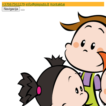
+37067502279
info@pleputis.lt
Kontaktai
Navigacija