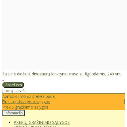
Žaislinė didžiulė dinozaurų lenktynių trasa su figūrėlėmis, 240 vnt
..
Į norų sąrašą
Apmokėjimo už prekes būdai
Prekių pristatymo sąlygos
Prekių grąžinimo sąlygos
Informacija
PREKIŲ GRĄŽINIMO SĄLYGOS