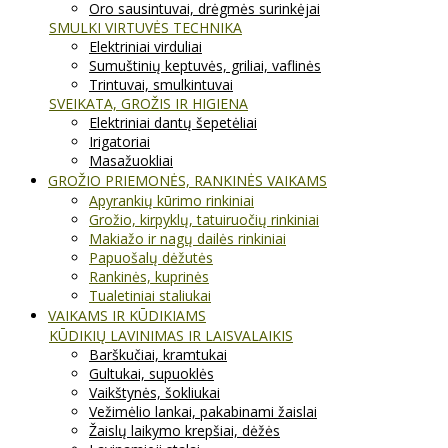
Oro sausintuvai, drėgmės surinkėjai
SMULKI VIRTUVĖS TECHNIKA
Elektriniai virduliai
Sumuštinių keptuvės, griliai, vaflinės
Trintuvai, smulkintuvai
SVEIKATA, GROŽIS IR HIGIENA
Elektriniai dantų šepetėliai
Irigatoriai
Masažuokliai
GROŽIO PRIEMONĖS, RANKINĖS VAIKAMS
Apyrankių kūrimo rinkiniai
Grožio, kirpyklų, tatuiruočių rinkiniai
Makiažo ir nagų dailės rinkiniai
Papuošalų dėžutės
Rankinės, kuprinės
Tualetiniai staliukai
VAIKAMS IR KŪDIKIAMS
KŪDIKIŲ LAVINIMAS IR LAISVALAIKIS
Barškučiai, kramtukai
Gultukai, supuoklės
Vaikštynės, šokliukai
Vežimėlio lankai, pakabinami žaislai
Žaislų laikymo krepšiai, dėžės