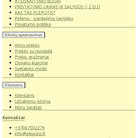
ATSISKAITYMO BŪDAI
PRISTATYMO LAIKAS IR SĄLYGOS 1-2 D.D
KAS TAS PLEPUTIS?
Pirkimo - pardavimo taisyklės
Privatumo politika
Klientų aptarnavimas
Visos prekės
Prekės su nuolaida
Prekių grąžinimai
Dovanų kuponai
Svetainės medis
Kontaktai
Klientams
Klientams
Užsakymų istorija
Norų sąrašas
Kontaktai
+37067502279
info@pleputis.lt