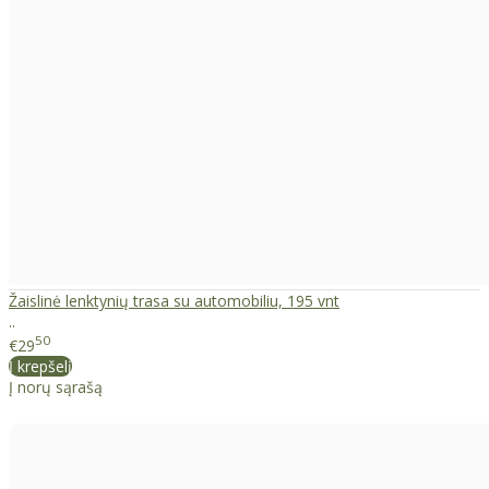
Žaislinė lenktynių trasa su automobiliu, 195 vnt
..
50
€29
Į krepšelį
Į norų sąrašą