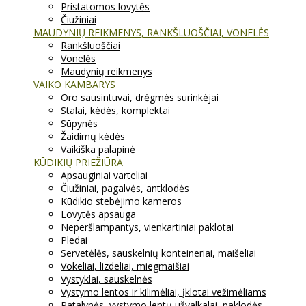
Pristatomos lovytės
Čiužiniai
MAUDYNIŲ REIKMENYS, RANKŠLUOŠČIAI, VONELĖS
Rankšluoščiai
Vonelės
Maudynių reikmenys
VAIKO KAMBARYS
Oro sausintuvai, drėgmės surinkėjai
Stalai, kėdės, komplektai
Sūpynės
Žaidimų kėdės
Vaikiška palapinė
KŪDIKIŲ PRIEŽIŪRA
Apsauginiai varteliai
Čiužiniai, pagalvės, antklodės
Kūdikio stebėjimo kameros
Lovytės apsauga
Neperšlampantys, vienkartiniai paklotai
Pledai
Servetėlės, sauskelnių konteineriai, maišeliai
Vokeliai, lizdeliai, miegmaišiai
Vystyklai, sauskelnės
Vystymo lentos ir kilimėliai, įklotai vežimėliams
Patalynės, vystymo lentų užvalkalai, paklodės