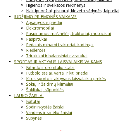
Higienos ir sveikatos reikmenys
Naktipuodžiai, pisuarai, klozeto sėdynės, laipteliai
JUDĖJIMO PRIEMONĖS VAIKAMS
Apsaugos ir priedai
Elektromobiliai
Paspiriamos mašinėlės, traktoriai, motociklai
Paspirtukai
Pedalais minami traktoriai, kartingai
Riedlentės
Triratukai ir balansiniai dviratukai
SPORTAS IR AKTYVUS LAISVALAIKIS VAIKAMS
Biliardo ir oro ritulio stalai
Futbolo stalai, vartai ir kiti priedai
Kitos sporto ir aktyvaus laisvalaikio prekės
Šokių ir žaidimų kilimėliai
Šokliukai, sūpuoklės
LAUKO ŽAISLAI
Batutai
Sodininkystės žaislai
Vandens ir smėlio žaislai
Sūpynės