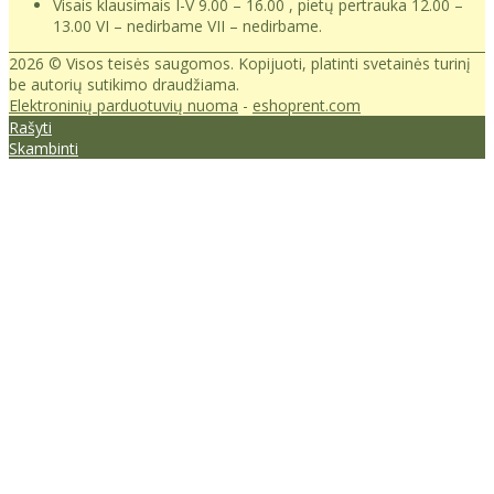
Visais klausimais I-V 9.00 – 16.00 , pietų pertrauka 12.00 –
13.00 VI – nedirbame VII – nedirbame.
2026 © Visos teisės saugomos. Kopijuoti, platinti svetainės turinį
be autorių sutikimo draudžiama.
Elektroninių parduotuvių nuoma
-
eshoprent.com
Rašyti
Skambinti