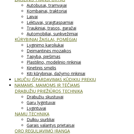
Autobusai, tramvajai
Kombainai, traktoriai
Laivai
Lėktuvai, sraigtasparniai
Traukiniai, trasos, garažai
Automobiliai, sunkvežimiai
KŪRYBINIAI ŽAISLAI, POMĖGIAI
Lyginimo karoliukai
Deimantinės mozaikos
Tapyba, piešimas
Plastilino, modelinio rinkiniai
Kinetinis smėlis
Kiti kūrybiniai, dažymo rinkiniai
LIKUČIŲ IŠPARDAVIMAS KŪDIKIŲ PREKIŲ
NAMAMS, MAMOMS IR TĖČIAMS
DRABUŽIŲ PRIEŽIŪROS TECHNIKA
Drabužių skustuvai
Garų lygintuvai
Lygintuvai
NAMŲ TECHNIKA
Dulkių siurbliai
Garais valantys prietaisai
ORO REGULIAVIMO ĮRANGA