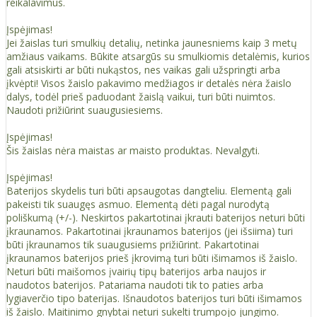
reikalavimus.
Įspėjimas!
Jei žaislas turi smulkių detalių, netinka jaunesniems kaip 3 metų
amžiaus vaikams. Būkite atsargūs su smulkiomis detalėmis, kurios
gali atsiskirti ar būti nukąstos, nes vaikas gali užspringti arba
įkvėpti! Visos žaislо pakavimo medžiagos ir detalės nėra žaislo
dalys, todėl prieš paduodant žaislą vaikui, turi būti nuimtos.
Naudoti prižiūrint suaugusiesiems.
Įspėjimas!
Šis žaislas nėra maistas ar maisto produktas. Nevalgyti.
Įspėjimas!
Baterijos skydelis turi būti apsaugotas dangteliu. Elementą gali
pakeisti tik suaugęs asmuo. Elementą dėti pagal nurodytą
poliškumą (+/-). Neskirtos pakartotinai įkrauti baterijos neturi būti
įkraunamos. Pakartotinai įkraunamos baterijos (jei išsiima) turi
būti įkraunamos tik suaugusiems prižiūrint. Pakartotinai
įkraunamos baterijos prieš įkrovimą turi būti išimamos iš žaislo.
Neturi būti maišomos įvairių tipų baterijos arba naujos ir
naudotos baterijos. Patariama naudoti tik to paties arba
lygiaverčio tipo baterijas. Išnaudotos baterijos turi būti išimamos
iš žaislo. Maitinimo gnybtai neturi sukelti trumpojo jungimo.