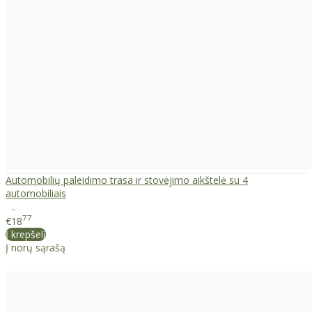
Automobilių paleidimo trasa ir stovėjimo aikštelė su 4
automobiliais
..
77
€18
Į krepšelį
Į norų sąrašą