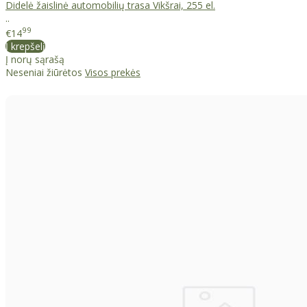
Didelė žaislinė automobilių trasa Vikšrai, 255 el.
..
99
€14
Į krepšelį
Į norų sąrašą
Neseniai žiūrėtos
Visos prekės