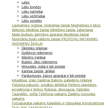
Lėlės
Lėlių lovytės
Lėlių nameliai
Lėlių vežimėliai
Lėlių vonelės
Lavinamieji, loginiai, moksliniai žaislai
Magnetinės ir kitos
dėlionės
Mediniai žaislai
Minkštieji žaislai, talismanai
Muilo burbulų gamybos aparatai
Muzikiniai žaislai
Nuotoliniu būdu valdomi žaislai
PROFESIJŲ IMITAVIMO,
VAIDMENŲ ŽAISLAI
Ūkininko rinkiniai
Gydytojo reikmenys
Meistro įrankiai
Buities, ūkio reikmenys
Virtuvėlės, indai ir kiti priedai
Kariniai žaislai, ginklai
Parduotuvės, kasos aparatai ir kiti priedai
Arkadiniai, stalo žaidimai
Balionų paleidimo rinkiniai
Pažeista pakuotė, smulkūs defektai
Piešimo planšetės,
projektoriai ir lentos
Robotai, dinozaurai, figūrėlės
Taupyklės, seifai
Telefonai vaikams
Žaidimų konsolės
vaikams
Fotoaparatai vaikams
Kaladėlės ir rūšiuokliai
Konstruktoriai
ŽAISLINIS TRANSPORTAS