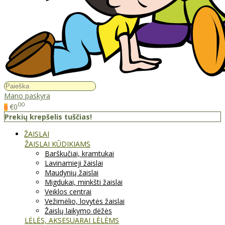
Mano paskyra
00
€0
0
Prekių krepšelis tuščias!
ŽAISLAI
ŽAISLAI KŪDIKIAMS
Barškučiai, kramtukai
Lavinamieji žaislai
Maudynių žaislai
Migdukai, minkšti žaislai
Veiklos centrai
Vežimėlio, lovytės žaislai
Žaislų laikymo dėžės
LĖLĖS, AKSESUARAI LĖLĖMS