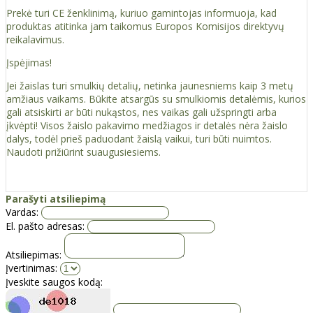
Prekė turi CE ženklinimą, kuriuo gamintojas informuoja, kad
produktas atitinka jam taikomus Europos Komisijos direktyvų
reikalavimus.
Įspėjimas!
Jei žaislas turi smulkių detalių, netinka jaunesniems kaip 3 metų
amžiaus vaikams. Būkite atsargūs su smulkiomis detalėmis, kurios
gali atsiskirti ar būti nukąstos, nes vaikas gali užspringti arba
įkvėpti! Visos žaislо pakavimo medžiagos ir detalės nėra žaislo
dalys, todėl prieš paduodant žaislą vaikui, turi būti nuimtos.
Naudoti prižiūrint suaugusiesiems.
Parašyti atsiliepimą
Vardas:
El. pašto adresas:
Atsiliepimas:
Įvertinimas:
Įveskite saugos kodą: