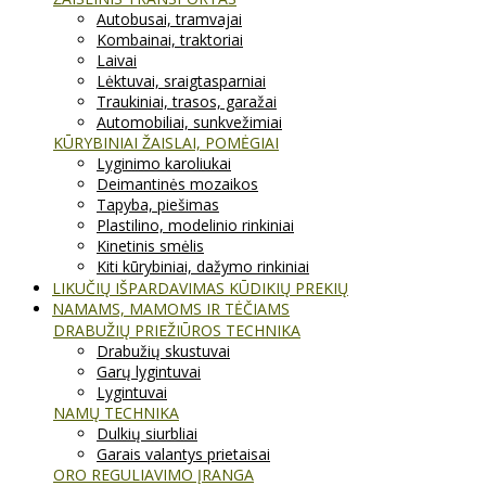
Autobusai, tramvajai
Kombainai, traktoriai
Laivai
Lėktuvai, sraigtasparniai
Traukiniai, trasos, garažai
Automobiliai, sunkvežimiai
KŪRYBINIAI ŽAISLAI, POMĖGIAI
Lyginimo karoliukai
Deimantinės mozaikos
Tapyba, piešimas
Plastilino, modelinio rinkiniai
Kinetinis smėlis
Kiti kūrybiniai, dažymo rinkiniai
LIKUČIŲ IŠPARDAVIMAS KŪDIKIŲ PREKIŲ
NAMAMS, MAMOMS IR TĖČIAMS
DRABUŽIŲ PRIEŽIŪROS TECHNIKA
Drabužių skustuvai
Garų lygintuvai
Lygintuvai
NAMŲ TECHNIKA
Dulkių siurbliai
Garais valantys prietaisai
ORO REGULIAVIMO ĮRANGA