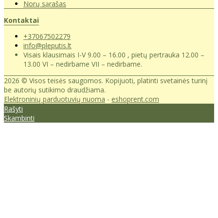
Norų sąrašas
Kontaktai
+37067502279
info@pleputis.lt
Visais klausimais I-V 9.00 – 16.00 , pietų pertrauka 12.00 –
13.00 VI – nedirbame VII – nedirbame.
2026 © Visos teisės saugomos. Kopijuoti, platinti svetainės turinį
be autorių sutikimo draudžiama.
Elektroninių parduotuvių nuoma
-
eshoprent.com
Rašyti
Skambinti