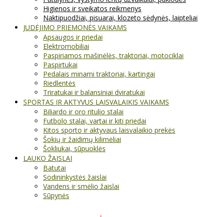
Higienos ir sveikatos reikmenys
Naktipuodžiai, pisuarai, klozeto sėdynės, laipteliai
JUDĖJIMO PRIEMONĖS VAIKAMS
Apsaugos ir priedai
Elektromobiliai
Paspiriamos mašinėlės, traktoriai, motociklai
Paspirtukai
Pedalais minami traktoriai, kartingai
Riedlentės
Triratukai ir balansiniai dviratukai
SPORTAS IR AKTYVUS LAISVALAIKIS VAIKAMS
Biliardo ir oro ritulio stalai
Futbolo stalai, vartai ir kiti priedai
Kitos sporto ir aktyvaus laisvalaikio prekės
Šokių ir žaidimų kilimėliai
Šokliukai, sūpuoklės
LAUKO ŽAISLAI
Batutai
Sodininkystės žaislai
Vandens ir smėlio žaislai
Sūpynės