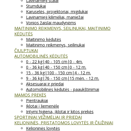
Lavinamieji stalai
Stumdukai
Karuselės, projektoriai, migdukai
Lavinamieji kilimėliai, maniežai
Vonios žaislai maudynėms
MAITINIMO REIKMENYS, SEILINUKAI, MAITINIMO
KĖDUTĖS
Maitinimo kėdutės
Maitinimo reikmenys, seilinukai
ČIULPTUKAI
AUTOMOBILINĖS KĖDUTĖS
0 - 22 kg|40 - 105 cm|0 - 4m.
0 - 36 kg|40 - 150 cm|0 - 12 m.
15 - 36 kg|100 - 150 cm|4 - 12 m.
9 - 36 kg|76 - 150 cm|15 mėn. - 12 m.
Aksesuarai ir priedai
Automobilinės kėdutės - paaukštinimai
MAMOS PREKĖS
Pientraukiai
Įklotai į liemenėlę
Intymi higiena, įklotai ir kitos prekės
SPORTINIAI VEŽIMĖLIAI IR PRIEDAI
KELIONINĖS, PRISTATOMOS LOVYTĖS IR ČIUŽINIAI
Kelioninės lovytės