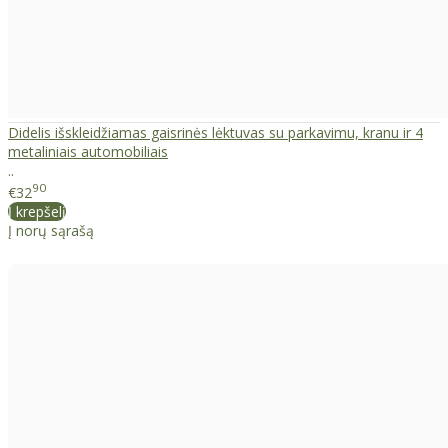
Didelis išskleidžiamas gaisrinės lėktuvas su parkavimu, kranu ir 4
metaliniais automobiliais
..
90
€32
Į krepšelį
Į norų sąrašą