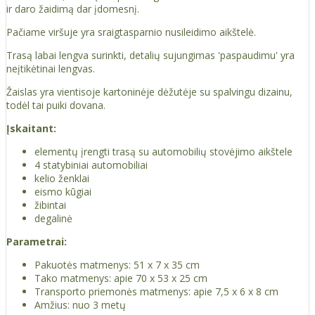
ir daro žaidimą dar įdomesnį.
Pačiame viršuje yra sraigtasparnio nusileidimo aikštelė.
Trasą labai lengva surinkti, detalių sujungimas 'paspaudimu' yra
neįtikėtinai lengvas.
Žaislas yra vientisoje kartoninėje dėžutėje su spalvingu dizainu,
todėl tai puiki dovana.
Įskaitant:
elementų įrengti trasą su automobilių stovėjimo aikštele
4 statybiniai automobiliai
kelio ženklai
eismo kūgiai
žibintai
degalinė
Parametrai:
Pakuotės matmenys: 51 x 7 x 35 cm
Tako matmenys: apie 70 x 53 x 25 cm
Transporto priemonės matmenys: apie 7,5 x 6 x 8 cm
Amžius: nuo 3 metų