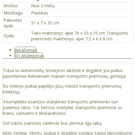
Amžius
Nuo 3 metų
Medžiaga
Plastikas
Pakuotės
51 x 7 x 35 cm
dydis
Tako matmenys: apie 70 x 53 x 25 cm Transporto
Dydis
priemonės matmenys: apie 7,5 x 6 x 8 cm
Aprašymas
(0) Atsiliepimai
Trasa su automobilių stovėjimo aikštele ir degaline yra puikus
pasirinkimas kiekvienam mažam transporto priemonių gerbėjui.
Šis rinkinys puikiai papildys jūsų miesto transporto priemonių
kolekciją.
4 komplekte esančios statybinės transporto priemonės turi
judamus ratus. Tai: betono maišyklė, transporto priemonė su
kranu, savivartis ir ekskavatorius.
Dėl tokios įvairovės žaidimas bus įdomus ilgą laiką.
Kelio ženklai, žibintų stulpai ir degalinė suteikia žaislui tikroviškumo