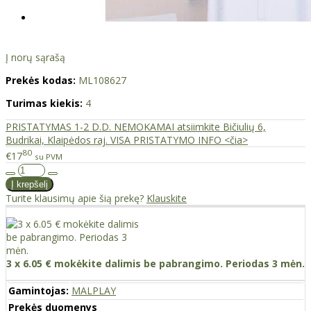
Į norų sąrašą
Prekės kodas:
ML108627
Turimas kiekis:
4
PRISTATYMAS 1-2 D.D. NEMOKAMAI atsiimkite Bičiulių 6,
Budrikai, Klaipėdos raj. VISA PRISTATYMO INFO <čia>
80
€17
su PVM
Turite klausimų apie šią prekę?
Klauskite
3 x 6.05 € mokėkite dalimis be pabrangimo. Periodas 3 mėn.
Gamintojas:
MALPLAY
Prekės duomenys