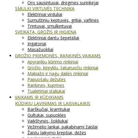
Oro sausintuvai, drėgmės surinkėjai
SMULKI VIRTUVĖS TECHNIKA
Elektriniai virduliai
Sumuštinių keptuvės, griliai, vaflinės
Trintuvai, smulkintuvai
SVEIKATA, GROŽIS IR HIGIENA
Elektriniai dantų šepetėliai
Irigatoriai
Masažuokliai
GROŽIO PRIEMONĖS, RANKINĖS VAIKAMS
Apyrankių kūrimo rinkiniai
Grožio, kirpyklų, tatuiruočių rinkiniai
Makiažo ir nagų dailės rinkiniai
Papuošalų dėžutės
Rankinės, kuprinės
Tualetiniai staliukai
VAIKAMS IR KŪDIKIAMS
KŪDIKIŲ LAVINIMAS IR LAISVALAIKIS
Barškučiai, kramtukai
Gultukai, supuoklės
Vaikštynės, šokliukai
Vežimėlio lankai, pakabinami žaislai
Žaislų laikymo krepšiai, dėžės