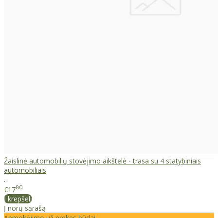
Žaislinė automobilių stovėjimo aikštelė - trasa su 4 statybiniais
automobiliais
..
80
€17
Į krepšelį
Į norų sąrašą
Apmokėjimo už prekes būdai