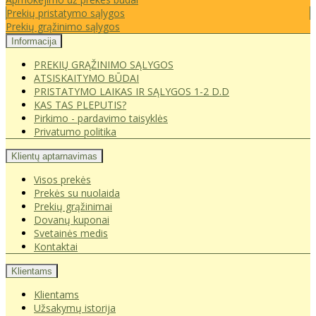
Prekių pristatymo sąlygos
Prekių grąžinimo sąlygos
Informacija
PREKIŲ GRĄŽINIMO SĄLYGOS
ATSISKAITYMO BŪDAI
PRISTATYMO LAIKAS IR SĄLYGOS 1-2 D.D
KAS TAS PLEPUTIS?
Pirkimo - pardavimo taisyklės
Privatumo politika
Klientų aptarnavimas
Visos prekės
Prekės su nuolaida
Prekių grąžinimai
Dovanų kuponai
Svetainės medis
Kontaktai
Klientams
Klientams
Užsakymų istorija