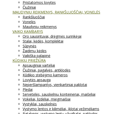
Pristatomos lovytės
Čiužiniai
MAUDYNIŲ REIKMENYS, RANKŠLUOŠČIAI, VONELĖS
Rankšluoščiai
Vonelės
Maudynių reikmenys
VAIKO KAMBARYS
Oro sausintuvai, drėgmės surinkėjai
Stalai, kėdės, komplektai
Sūpynės
Žaidimų kėdės
Vaikiška palapinė
KŪDIKIŲ PRIEŽIŪRA
Apsauginiai varteliai
Čiužiniai, pagalvės, antklodės
Kūdikio stebėjimo kameros
Lovytės apsauga
Neperšlampantys, vienkartiniai paklotai
Pledai
Servetėlės, sauskelnių konteineriai, maišeliai
Vokeliai, lizdeliai, miegmaišiai
Vystyklai, sauskelnės
Vystymo lentos ir kilimėliai, įklotai vežimėliams
Patalynės, vystymo lentų užvalkalai, paklodės