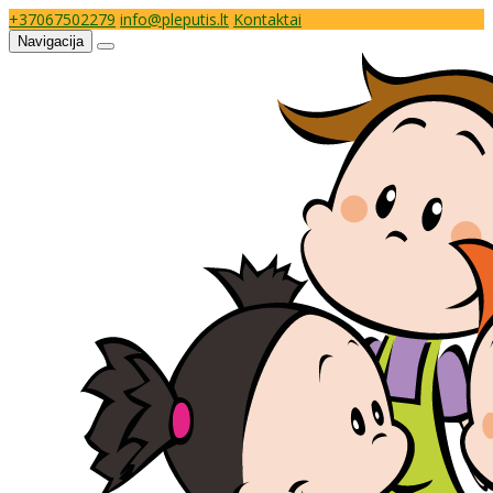
+37067502279
info@pleputis.lt
Kontaktai
Navigacija