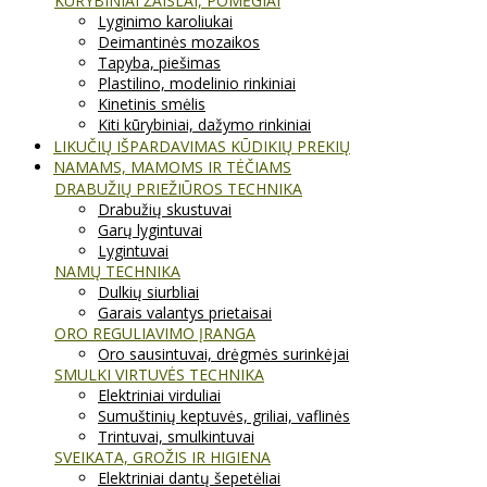
KŪRYBINIAI ŽAISLAI, POMĖGIAI
Lyginimo karoliukai
Deimantinės mozaikos
Tapyba, piešimas
Plastilino, modelinio rinkiniai
Kinetinis smėlis
Kiti kūrybiniai, dažymo rinkiniai
LIKUČIŲ IŠPARDAVIMAS KŪDIKIŲ PREKIŲ
NAMAMS, MAMOMS IR TĖČIAMS
DRABUŽIŲ PRIEŽIŪROS TECHNIKA
Drabužių skustuvai
Garų lygintuvai
Lygintuvai
NAMŲ TECHNIKA
Dulkių siurbliai
Garais valantys prietaisai
ORO REGULIAVIMO ĮRANGA
Oro sausintuvai, drėgmės surinkėjai
SMULKI VIRTUVĖS TECHNIKA
Elektriniai virduliai
Sumuštinių keptuvės, griliai, vaflinės
Trintuvai, smulkintuvai
SVEIKATA, GROŽIS IR HIGIENA
Elektriniai dantų šepetėliai