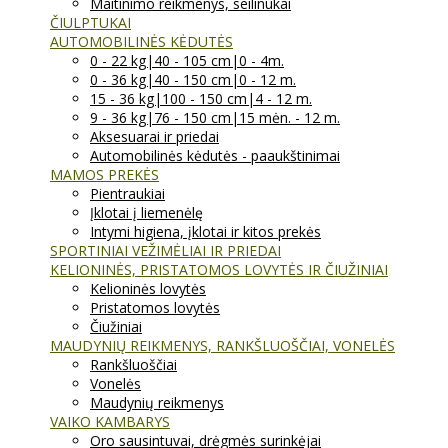
Maitinimo reikmenys, seilinukai
ČIULPTUKAI
AUTOMOBILINĖS KĖDUTĖS
0 - 22 kg|40 - 105 cm|0 - 4m.
0 - 36 kg|40 - 150 cm|0 - 12 m.
15 - 36 kg|100 - 150 cm|4 - 12 m.
9 - 36 kg|76 - 150 cm|15 mėn. - 12 m.
Aksesuarai ir priedai
Automobilinės kėdutės - paaukštinimai
MAMOS PREKĖS
Pientraukiai
Įklotai į liemenėlę
Intymi higiena, įklotai ir kitos prekės
SPORTINIAI VEŽIMĖLIAI IR PRIEDAI
KELIONINĖS, PRISTATOMOS LOVYTĖS IR ČIUŽINIAI
Kelioninės lovytės
Pristatomos lovytės
Čiužiniai
MAUDYNIŲ REIKMENYS, RANKŠLUOŠČIAI, VONELĖS
Rankšluoščiai
Vonelės
Maudynių reikmenys
VAIKO KAMBARYS
Oro sausintuvai, drėgmės surinkėjai