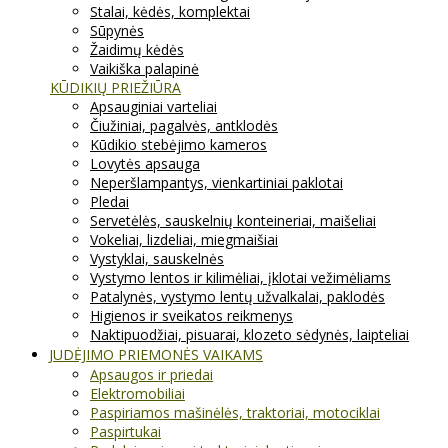
Stalai, kėdės, komplektai
Sūpynės
Žaidimų kėdės
Vaikiška palapinė
KŪDIKIŲ PRIEŽIŪRA
Apsauginiai varteliai
Čiužiniai, pagalvės, antklodės
Kūdikio stebėjimo kameros
Lovytės apsauga
Neperšlampantys, vienkartiniai paklotai
Pledai
Servetėlės, sauskelnių konteineriai, maišeliai
Vokeliai, lizdeliai, miegmaišiai
Vystyklai, sauskelnės
Vystymo lentos ir kilimėliai, įklotai vežimėliams
Patalynės, vystymo lentų užvalkalai, paklodės
Higienos ir sveikatos reikmenys
Naktipuodžiai, pisuarai, klozeto sėdynės, laipteliai
JUDĖJIMO PRIEMONĖS VAIKAMS
Apsaugos ir priedai
Elektromobiliai
Paspiriamos mašinėlės, traktoriai, motociklai
Paspirtukai