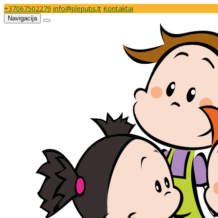
+37067502279
info@pleputis.lt
Kontaktai
Navigacija