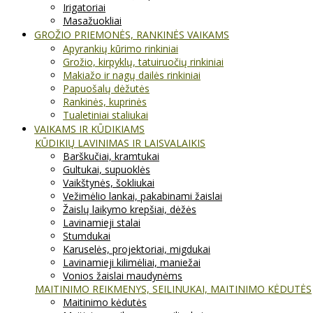
Irigatoriai
Masažuokliai
GROŽIO PRIEMONĖS, RANKINĖS VAIKAMS
Apyrankių kūrimo rinkiniai
Grožio, kirpyklų, tatuiruočių rinkiniai
Makiažo ir nagų dailės rinkiniai
Papuošalų dėžutės
Rankinės, kuprinės
Tualetiniai staliukai
VAIKAMS IR KŪDIKIAMS
KŪDIKIŲ LAVINIMAS IR LAISVALAIKIS
Barškučiai, kramtukai
Gultukai, supuoklės
Vaikštynės, šokliukai
Vežimėlio lankai, pakabinami žaislai
Žaislų laikymo krepšiai, dėžės
Lavinamieji stalai
Stumdukai
Karuselės, projektoriai, migdukai
Lavinamieji kilimėliai, maniežai
Vonios žaislai maudynėms
MAITINIMO REIKMENYS, SEILINUKAI, MAITINIMO KĖDUTĖS
Maitinimo kėdutės