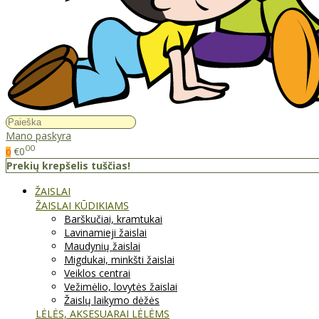
Mano paskyra
00
€0
0
Prekių krepšelis tuščias!
ŽAISLAI
ŽAISLAI KŪDIKIAMS
Barškučiai, kramtukai
Lavinamieji žaislai
Maudynių žaislai
Migdukai, minkšti žaislai
Veiklos centrai
Vežimėlio, lovytės žaislai
Žaislų laikymo dėžės
LĖLĖS, AKSESUARAI LĖLĖMS