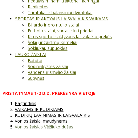
Pedalais minami traktoriai, kartingai
Riedlentės
Triratukai ir balansiniai dviratukai
SPORTAS IR AKTYVUS LAISVALAIKIS VAIKAMS
Biliardo ir oro ritulio stalai
Futbolo stalai, vartai ir kiti priedai
Kitos sporto ir aktyvaus laisvalaikio prekės
Šokių ir žaidimų kilimėliai
Šokliukai, sūpuoklės
LAUKO ŽAISLAI
Batutai
Sodininkystės žaislai
Vandens ir smėlio žaislai
Sūpynės
PRISTATYMAS
1-2
D
.
D
.
PREKĖS
YRA
VIETOJE
Pagrindinis
VAIKAMS IR KŪDIKIAMS
KŪDIKIŲ LAVINIMAS IR LAISVALAIKIS
Vonios žaislai maudynėms
Vonios žaislas Vėžliuko dušas