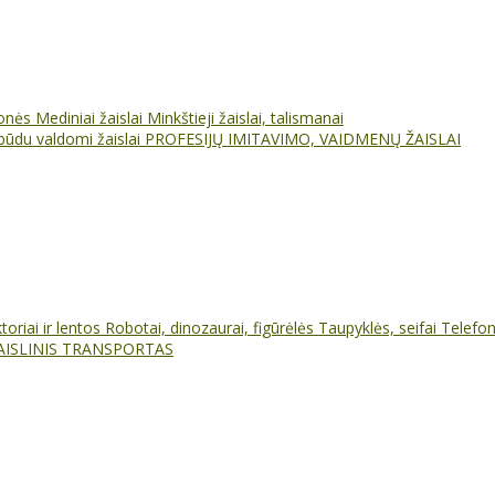
ionės
Mediniai žaislai
Minkštieji žaislai, talismanai
būdu valdomi žaislai
PROFESIJŲ IMITAVIMO, VAIDMENŲ ŽAISLAI
oriai ir lentos
Robotai, dinozaurai, figūrėlės
Taupyklės, seifai
Telefo
AISLINIS TRANSPORTAS