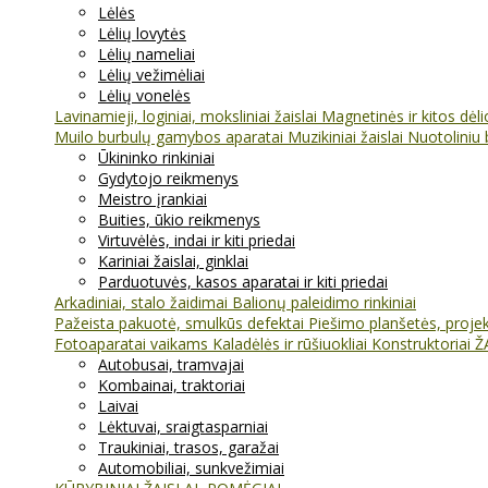
Lėlės
Lėlių lovytės
Lėlių nameliai
Lėlių vežimėliai
Lėlių vonelės
Lavinamieji, loginiai, moksliniai žaislai
Magnetinės ir kitos dėl
Muilo burbulų gamybos aparatai
Muzikiniai žaislai
Nuotoliniu 
Ūkininko rinkiniai
Gydytojo reikmenys
Meistro įrankiai
Buities, ūkio reikmenys
Virtuvėlės, indai ir kiti priedai
Kariniai žaislai, ginklai
Parduotuvės, kasos aparatai ir kiti priedai
Arkadiniai, stalo žaidimai
Balionų paleidimo rinkiniai
Pažeista pakuotė, smulkūs defektai
Piešimo planšetės, projekt
Fotoaparatai vaikams
Kaladėlės ir rūšiuokliai
Konstruktoriai
Ž
Autobusai, tramvajai
Kombainai, traktoriai
Laivai
Lėktuvai, sraigtasparniai
Traukiniai, trasos, garažai
Automobiliai, sunkvežimiai