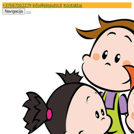
+37067502279
info@pleputis.lt
Kontaktai
Navigacija