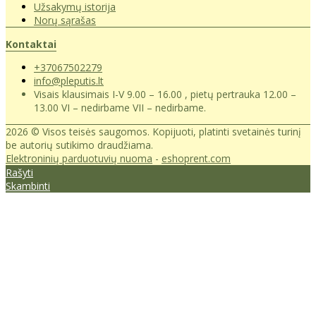
Užsakymų istorija
Norų sąrašas
Kontaktai
+37067502279
info@pleputis.lt
Visais klausimais I-V 9.00 – 16.00 , pietų pertrauka 12.00 –
13.00 VI – nedirbame VII – nedirbame.
2026 © Visos teisės saugomos. Kopijuoti, platinti svetainės turinį
be autorių sutikimo draudžiama.
Elektroninių parduotuvių nuoma
-
eshoprent.com
Rašyti
Skambinti