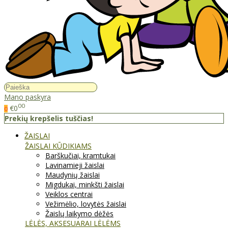
Mano paskyra
00
€0
0
Prekių krepšelis tuščias!
ŽAISLAI
ŽAISLAI KŪDIKIAMS
Barškučiai, kramtukai
Lavinamieji žaislai
Maudynių žaislai
Migdukai, minkšti žaislai
Veiklos centrai
Vežimėlio, lovytės žaislai
Žaislų laikymo dėžės
LĖLĖS, AKSESUARAI LĖLĖMS