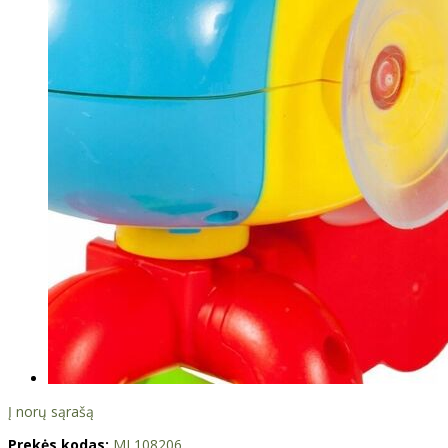
Į norų sąrašą
Prekės kodas:
ML108206