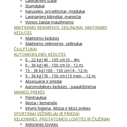
Lavinamieji stalai
Stumdukai
Karuselės, projektoriai, migdukai
Lavinamieji kilimėliai, maniežai
Vonios žaislai maudynėms
MAITINIMO REIKMENYS, SEILINUKAI, MAITINIMO
KĖDUTĖS
Maitinimo kėdutės
Maitinimo reikmenys, seilinukai
ČIULPTUKAI
AUTOMOBILINĖS KĖDUTĖS
0 - 22 kg|40 - 105 cm|0 - 4m.
0 - 36 kg|40 - 150 cm|0 - 12 m.
15 - 36 kg|100 - 150 cm|4 - 12 m.
9 - 36 kg|76 - 150 cm|15 mėn. - 12 m.
Aksesuarai ir priedai
Automobilinės kėdutės - paaukštinimai
MAMOS PREKĖS
Pientraukiai
Įklotai į liemenėlę
Intymi higiena, įklotai ir kitos prekės
SPORTINIAI VEŽIMĖLIAI IR PRIEDAI
KELIONINĖS, PRISTATOMOS LOVYTĖS IR ČIUŽINIAI
Kelioninės lovytės