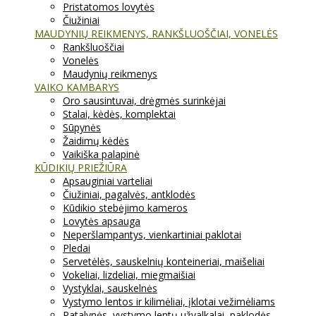
Pristatomos lovytės
Čiužiniai
MAUDYNIŲ REIKMENYS, RANKŠLUOŠČIAI, VONELĖS
Rankšluoščiai
Vonelės
Maudynių reikmenys
VAIKO KAMBARYS
Oro sausintuvai, drėgmės surinkėjai
Stalai, kėdės, komplektai
Sūpynės
Žaidimų kėdės
Vaikiška palapinė
KŪDIKIŲ PRIEŽIŪRA
Apsauginiai varteliai
Čiužiniai, pagalvės, antklodės
Kūdikio stebėjimo kameros
Lovytės apsauga
Neperšlampantys, vienkartiniai paklotai
Pledai
Servetėlės, sauskelnių konteineriai, maišeliai
Vokeliai, lizdeliai, miegmaišiai
Vystyklai, sauskelnės
Vystymo lentos ir kilimėliai, įklotai vežimėliams
Patalynės, vystymo lentų užvalkalai, paklodės