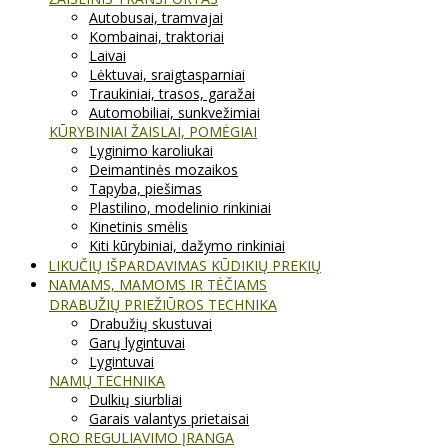
Autobusai, tramvajai
Kombainai, traktoriai
Laivai
Lėktuvai, sraigtasparniai
Traukiniai, trasos, garažai
Automobiliai, sunkvežimiai
KŪRYBINIAI ŽAISLAI, POMĖGIAI
Lyginimo karoliukai
Deimantinės mozaikos
Tapyba, piešimas
Plastilino, modelinio rinkiniai
Kinetinis smėlis
Kiti kūrybiniai, dažymo rinkiniai
LIKUČIŲ IŠPARDAVIMAS KŪDIKIŲ PREKIŲ
NAMAMS, MAMOMS IR TĖČIAMS
DRABUŽIŲ PRIEŽIŪROS TECHNIKA
Drabužių skustuvai
Garų lygintuvai
Lygintuvai
NAMŲ TECHNIKA
Dulkių siurbliai
Garais valantys prietaisai
ORO REGULIAVIMO ĮRANGA