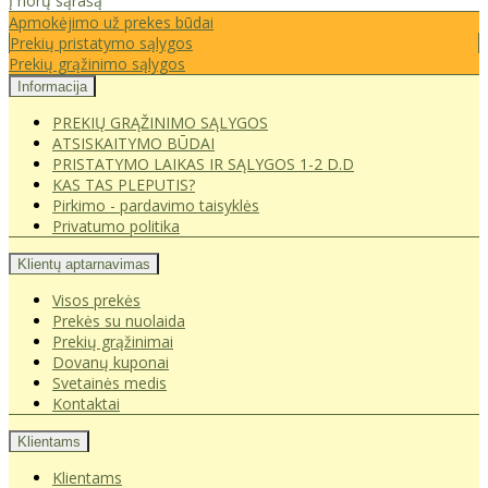
Į norų sąrašą
Apmokėjimo už prekes būdai
Prekių pristatymo sąlygos
Prekių grąžinimo sąlygos
Informacija
PREKIŲ GRĄŽINIMO SĄLYGOS
ATSISKAITYMO BŪDAI
PRISTATYMO LAIKAS IR SĄLYGOS 1-2 D.D
KAS TAS PLEPUTIS?
Pirkimo - pardavimo taisyklės
Privatumo politika
Klientų aptarnavimas
Visos prekės
Prekės su nuolaida
Prekių grąžinimai
Dovanų kuponai
Svetainės medis
Kontaktai
Klientams
Klientams