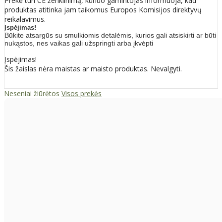
Prekė turi CE ženklinimą, kuriuo gamintojas informuoja, kad
produktas atitinka jam taikomus Europos Komisijos direktyvų
reikalavimus.
Įspėjimas!
Būkite atsargūs su smulkiomis detalėmis, kurios gali atsiskirti ar būti
nukąstos, nes vaikas gali užspringti arba įkvėpti
Įspėjimas!
Šis žaislas nėra maistas ar maisto produktas. Nevalgyti.
Neseniai žiūrėtos
Visos prekės