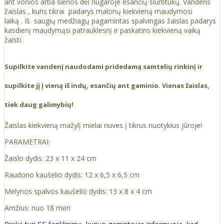
ant vonios arba sienos dėl nugaroje esančių siurbtukų. Vandens
žaislas , kuris tikrai padarys malonų kiekvieną maudymosi
laiką . Iš saugių medžiagų pagamintas spalvingas žaislas padarys
kasdienį maudymąsi patrauklesnį ir paskatins kiekvieną vaiką
žaisti.
Supilkite vandenį naudodami pridedamą samtelių rinkinį ir
supilkite jį į vieną iš indų, esančių ant gaminio. Vienas žaislas,
tiek daug galimybių!
Žaislas kiekvieną mažylį mielai nuves į tikrus nuotykius jūroje!
PARAMETRAI:
Žaislo dydis: 23 x 11 x 24 cm
Raudono kaušelio dydis: 12 x 6,5 x 6,5 cm
Mėlynos spalvos kaušelio dydis: 13 x 8 x 4 cm
Amžius: nuo 18 mėn