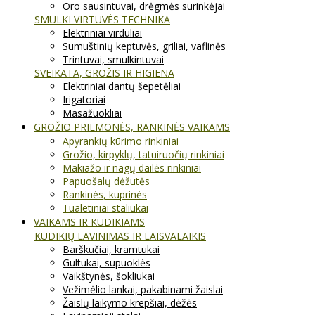
Oro sausintuvai, drėgmės surinkėjai
SMULKI VIRTUVĖS TECHNIKA
Elektriniai virduliai
Sumuštinių keptuvės, griliai, vaflinės
Trintuvai, smulkintuvai
SVEIKATA, GROŽIS IR HIGIENA
Elektriniai dantų šepetėliai
Irigatoriai
Masažuokliai
GROŽIO PRIEMONĖS, RANKINĖS VAIKAMS
Apyrankių kūrimo rinkiniai
Grožio, kirpyklų, tatuiruočių rinkiniai
Makiažo ir nagų dailės rinkiniai
Papuošalų dėžutės
Rankinės, kuprinės
Tualetiniai staliukai
VAIKAMS IR KŪDIKIAMS
KŪDIKIŲ LAVINIMAS IR LAISVALAIKIS
Barškučiai, kramtukai
Gultukai, supuoklės
Vaikštynės, šokliukai
Vežimėlio lankai, pakabinami žaislai
Žaislų laikymo krepšiai, dėžės