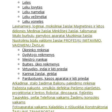
Lėlės
Lėlių lovytės
Lėlių nameliai
Lėlių vežimėliai
Lėlių vonelės
Lavinamieji, loginiai, moksliniai žaislai
Magnetinės ir kitos
dėlionės
Mediniai žaislai
Minkštieji žaislai, talismanai
Muilo burbulų gamybos aparatai
Muzikiniai žaislai
Nuotoliniu būdu valdomi žaislai
PROFESIJŲ IMITAVIMO,
VAIDMENŲ ŽAISLAI
Ūkininko rinkiniai
Gydytojo reikmenys
Meistro įrankiai
Buities, ūkio reikmenys
Virtuvėlės, indai ir kiti priedai
Kariniai žaislai, ginklai
Parduotuvės, kasos aparatai ir kiti priedai
Arkadiniai, stalo žaidimai
Balionų paleidimo rinkiniai
Pažeista pakuotė, smulkūs defektai
Piešimo planšetės,
projektoriai ir lentos
Robotai, dinozaurai, figūrėlės
Taupyklės, seifai
Telefonai vaikams
Žaidimų konsolės
vaikams
Fotoaparatai vaikams
Kaladėlės ir rūšiuokliai
Konstruktoriai
ŽAISLINIS TRANSPORTAS