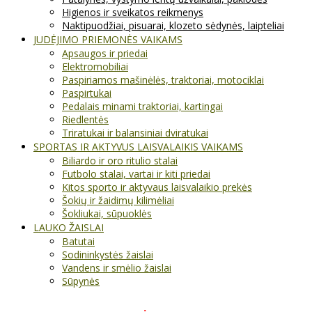
Higienos ir sveikatos reikmenys
Naktipuodžiai, pisuarai, klozeto sėdynės, laipteliai
JUDĖJIMO PRIEMONĖS VAIKAMS
Apsaugos ir priedai
Elektromobiliai
Paspiriamos mašinėlės, traktoriai, motociklai
Paspirtukai
Pedalais minami traktoriai, kartingai
Riedlentės
Triratukai ir balansiniai dviratukai
SPORTAS IR AKTYVUS LAISVALAIKIS VAIKAMS
Biliardo ir oro ritulio stalai
Futbolo stalai, vartai ir kiti priedai
Kitos sporto ir aktyvaus laisvalaikio prekės
Šokių ir žaidimų kilimėliai
Šokliukai, sūpuoklės
LAUKO ŽAISLAI
Batutai
Sodininkystės žaislai
Vandens ir smėlio žaislai
Sūpynės