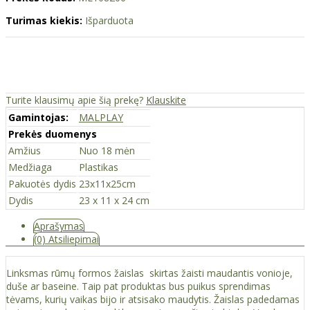
Turimas kiekis:
Išparduota
Turite klausimų apie šią prekę?
Klauskite
Gamintojas:
MALPLAY
Prekės duomenys
Amžius
Nuo 18 mėn
Medžiaga
Plastikas
Pakuotės dydis
23x11x25cm
Dydis
23 x 11 x 24 cm
Aprašymas
(0) Atsiliepimai
Linksmas rūmų formos žaislas skirtas žaisti maudantis vonioje,
duše ar baseine. Taip pat produktas bus puikus sprendimas
tėvams, kurių vaikas bijo ir atsisako maudytis. Žaislas padedamas