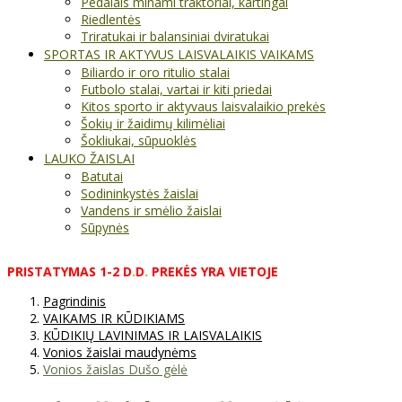
Pedalais minami traktoriai, kartingai
Riedlentės
Triratukai ir balansiniai dviratukai
SPORTAS IR AKTYVUS LAISVALAIKIS VAIKAMS
Biliardo ir oro ritulio stalai
Futbolo stalai, vartai ir kiti priedai
Kitos sporto ir aktyvaus laisvalaikio prekės
Šokių ir žaidimų kilimėliai
Šokliukai, sūpuoklės
LAUKO ŽAISLAI
Batutai
Sodininkystės žaislai
Vandens ir smėlio žaislai
Sūpynės
PRISTATYMAS
1-2
D
.
D
.
PREKĖS
YRA
VIETOJE
Pagrindinis
VAIKAMS IR KŪDIKIAMS
KŪDIKIŲ LAVINIMAS IR LAISVALAIKIS
Vonios žaislai maudynėms
Vonios žaislas Dušo gėlė