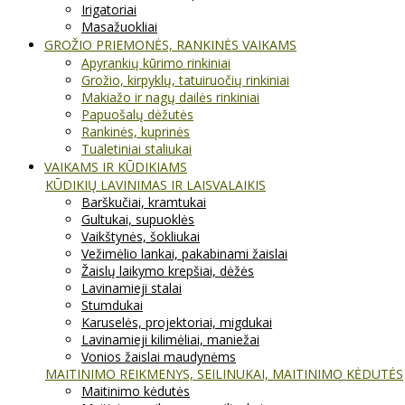
Irigatoriai
Masažuokliai
GROŽIO PRIEMONĖS, RANKINĖS VAIKAMS
Apyrankių kūrimo rinkiniai
Grožio, kirpyklų, tatuiruočių rinkiniai
Makiažo ir nagų dailės rinkiniai
Papuošalų dėžutės
Rankinės, kuprinės
Tualetiniai staliukai
VAIKAMS IR KŪDIKIAMS
KŪDIKIŲ LAVINIMAS IR LAISVALAIKIS
Barškučiai, kramtukai
Gultukai, supuoklės
Vaikštynės, šokliukai
Vežimėlio lankai, pakabinami žaislai
Žaislų laikymo krepšiai, dėžės
Lavinamieji stalai
Stumdukai
Karuselės, projektoriai, migdukai
Lavinamieji kilimėliai, maniežai
Vonios žaislai maudynėms
MAITINIMO REIKMENYS, SEILINUKAI, MAITINIMO KĖDUTĖS
Maitinimo kėdutės