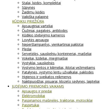
Stalai, kėdės, komplektai
Sūpynės
Žaidimų kėdės
Vaikiška palapinė
KŪDIKIŲ PRIEŽIŪRA
Apsauginiai varteliai
Čiužiniai, pagalvės, antklodės
Kūdikio stebėjimo kameros
Lovytės apsauga
Neperšlampantys, vienkartiniai paklotai
Pledai
Servetėlės, sauskelnių konteineriai, maišeliai
Vokeliai, lizdeliai, miegmaišiai
Vystyklai, sauskelnės
Vystymo lentos ir kilimėliai, įklotai vežimėliams
Patalynės, vystymo lentų užvalkalai, paklodės
Higienos ir sveikatos reikmenys
Naktipuodžiai, pisuarai, klozeto sėdynės, laipteliai
JUDĖJIMO PRIEMONĖS VAIKAMS
Apsaugos ir priedai
Elektromobiliai
Paspiriamos mašinėlės, traktoriai, motociklai
Paspirtukai