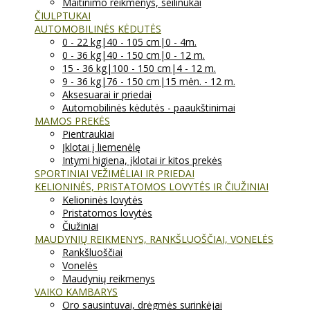
Maitinimo reikmenys, seilinukai
ČIULPTUKAI
AUTOMOBILINĖS KĖDUTĖS
0 - 22 kg|40 - 105 cm|0 - 4m.
0 - 36 kg|40 - 150 cm|0 - 12 m.
15 - 36 kg|100 - 150 cm|4 - 12 m.
9 - 36 kg|76 - 150 cm|15 mėn. - 12 m.
Aksesuarai ir priedai
Automobilinės kėdutės - paaukštinimai
MAMOS PREKĖS
Pientraukiai
Įklotai į liemenėlę
Intymi higiena, įklotai ir kitos prekės
SPORTINIAI VEŽIMĖLIAI IR PRIEDAI
KELIONINĖS, PRISTATOMOS LOVYTĖS IR ČIUŽINIAI
Kelioninės lovytės
Pristatomos lovytės
Čiužiniai
MAUDYNIŲ REIKMENYS, RANKŠLUOŠČIAI, VONELĖS
Rankšluoščiai
Vonelės
Maudynių reikmenys
VAIKO KAMBARYS
Oro sausintuvai, drėgmės surinkėjai