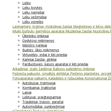
Lėlės
Lėlių lovytės
Lėlių nameliai
Lėlių vežimėliai
Lėlių vonelės
Lavinamieji, loginiai, moksliniai žaislai
Magnetinės ir kitos dėl
Muilo burbulų gamybos aparatai
Muzikiniai žaislai
Nuotoliniu 
Ūkininko rinkiniai
Gydytojo reikmenys
Meistro įrankiai
Buities, ūkio reikmenys
Virtuvėlės, indai ir kiti priedai
Kariniai žaislai, ginklai
Parduotuvės, kasos aparatai ir kiti priedai
Arkadiniai, stalo žaidimai
Balionų paleidimo rinkiniai
Pažeista pakuotė, smulkūs defektai
Piešimo planšetės, projekt
Fotoaparatai vaikams
Kaladėlės ir rūšiuokliai
Konstruktoriai
Ž
Autobusai, tramvajai
Kombainai, traktoriai
Laivai
Lėktuvai, sraigtasparniai
Traukiniai, trasos, garažai
Automobiliai, sunkvežimiai