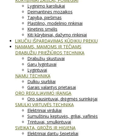
KŪRYBINIAI ŽAISLAI, POMĖGIAI
Lyginimo karoliukai
Deimantinės mozaikos
Tapyba, piešimas
Plastilino, modelinio rinkiniai
Kinetinis smėlis
Kiti kūrybiniai, dažymo rinkiniai
LIKUČIŲ IŠPARDAVIMAS KŪDIKIŲ PREKIŲ
NAMAMS, MAMOMS IR TĖČIAMS
DRABUŽIŲ PRIEŽIŪROS TECHNIKA
Drabužių skustuvai
Garų lygintuvai
Lygintuvai
NAMŲ TECHNIKA
Dulkių siurbliai
Garais valantys prietaisai
ORO REGULIAVIMO ĮRANGA
Oro sausintuvai, drėgmės surinkėjai
SMULKI VIRTUVĖS TECHNIKA
Elektriniai virduliai
Sumuštinių keptuvės, griliai, vaflinės
Trintuvai, smulkintuvai
SVEIKATA, GROŽIS IR HIGIENA
Elektriniai dantų šepetėliai