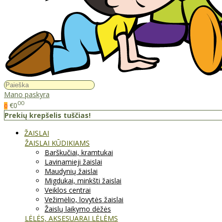
Mano paskyra
00
€0
0
Prekių krepšelis tuščias!
ŽAISLAI
ŽAISLAI KŪDIKIAMS
Barškučiai, kramtukai
Lavinamieji žaislai
Maudynių žaislai
Migdukai, minkšti žaislai
Veiklos centrai
Vežimėlio, lovytės žaislai
Žaislų laikymo dėžės
LĖLĖS, AKSESUARAI LĖLĖMS