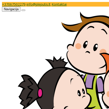
+37067502279
info@pleputis.lt
Kontaktai
Navigacija