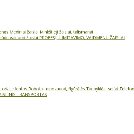
ionės
Mediniai žaislai
Minkštieji žaislai, talismanai
būdu valdomi žaislai
PROFESIJŲ IMITAVIMO, VAIDMENŲ ŽAISLAI
oriai ir lentos
Robotai, dinozaurai, figūrėlės
Taupyklės, seifai
Telefo
AISLINIS TRANSPORTAS