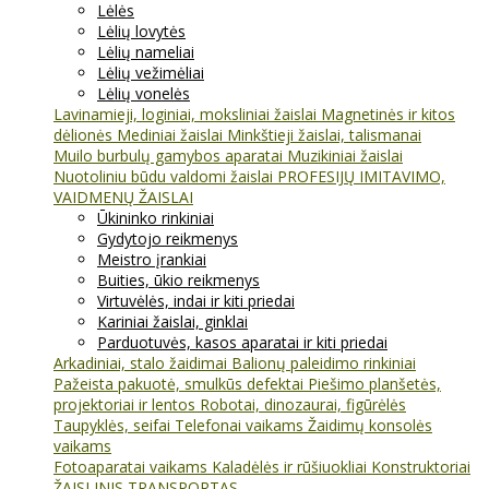
Lėlės
Lėlių lovytės
Lėlių nameliai
Lėlių vežimėliai
Lėlių vonelės
Lavinamieji, loginiai, moksliniai žaislai
Magnetinės ir kitos
dėlionės
Mediniai žaislai
Minkštieji žaislai, talismanai
Muilo burbulų gamybos aparatai
Muzikiniai žaislai
Nuotoliniu būdu valdomi žaislai
PROFESIJŲ IMITAVIMO,
VAIDMENŲ ŽAISLAI
Ūkininko rinkiniai
Gydytojo reikmenys
Meistro įrankiai
Buities, ūkio reikmenys
Virtuvėlės, indai ir kiti priedai
Kariniai žaislai, ginklai
Parduotuvės, kasos aparatai ir kiti priedai
Arkadiniai, stalo žaidimai
Balionų paleidimo rinkiniai
Pažeista pakuotė, smulkūs defektai
Piešimo planšetės,
projektoriai ir lentos
Robotai, dinozaurai, figūrėlės
Taupyklės, seifai
Telefonai vaikams
Žaidimų konsolės
vaikams
Fotoaparatai vaikams
Kaladėlės ir rūšiuokliai
Konstruktoriai
ŽAISLINIS TRANSPORTAS