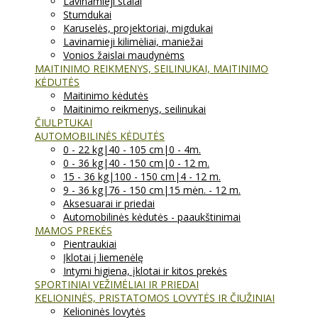
Lavinamieji stalai
Stumdukai
Karuselės, projektoriai, migdukai
Lavinamieji kilimėliai, maniežai
Vonios žaislai maudynėms
MAITINIMO REIKMENYS, SEILINUKAI, MAITINIMO
KĖDUTĖS
Maitinimo kėdutės
Maitinimo reikmenys, seilinukai
ČIULPTUKAI
AUTOMOBILINĖS KĖDUTĖS
0 - 22 kg|40 - 105 cm|0 - 4m.
0 - 36 kg|40 - 150 cm|0 - 12 m.
15 - 36 kg|100 - 150 cm|4 - 12 m.
9 - 36 kg|76 - 150 cm|15 mėn. - 12 m.
Aksesuarai ir priedai
Automobilinės kėdutės - paaukštinimai
MAMOS PREKĖS
Pientraukiai
Įklotai į liemenėlę
Intymi higiena, įklotai ir kitos prekės
SPORTINIAI VEŽIMĖLIAI IR PRIEDAI
KELIONINĖS, PRISTATOMOS LOVYTĖS IR ČIUŽINIAI
Kelioninės lovytės