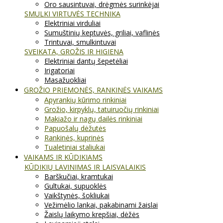
Oro sausintuvai, drėgmės surinkėjai
SMULKI VIRTUVĖS TECHNIKA
Elektriniai virduliai
Sumuštinių keptuvės, griliai, vaflinės
Trintuvai, smulkintuvai
SVEIKATA, GROŽIS IR HIGIENA
Elektriniai dantų šepetėliai
Irigatoriai
Masažuokliai
GROŽIO PRIEMONĖS, RANKINĖS VAIKAMS
Apyrankių kūrimo rinkiniai
Grožio, kirpyklų, tatuiruočių rinkiniai
Makiažo ir nagų dailės rinkiniai
Papuošalų dėžutės
Rankinės, kuprinės
Tualetiniai staliukai
VAIKAMS IR KŪDIKIAMS
KŪDIKIŲ LAVINIMAS IR LAISVALAIKIS
Barškučiai, kramtukai
Gultukai, supuoklės
Vaikštynės, šokliukai
Vežimėlio lankai, pakabinami žaislai
Žaislų laikymo krepšiai, dėžės