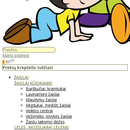
Mano paskyra
00
€0
0
Prekių krepšelis tuščias!
ŽAISLAI
ŽAISLAI KŪDIKIAMS
Barškučiai, kramtukai
Lavinamieji žaislai
Maudynių žaislai
Migdukai, minkšti žaislai
Veiklos centrai
Vežimėlio, lovytės žaislai
Žaislų laikymo dėžės
LĖLĖS, AKSESUARAI LĖLĖMS