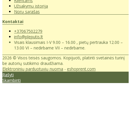
Klientams
Užsakymų istorija
Norų sąrašas
Kontaktai
+37067502279
info@pleputis.lt
Visais klausimais I-V 9.00 – 16.00 , pietų pertrauka 12.00 –
13.00 VI – nedirbame VII – nedirbame.
2026 © Visos teisės saugomos. Kopijuoti, platinti svetainės turinį
be autorių sutikimo draudžiama.
Elektroninių parduotuvių nuoma
-
eshoprent.com
Rašyti
Skambinti