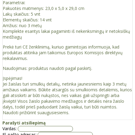
Parametrai:
Pakuotės matmenys: 23,0 x 5,0 x 29,0 cm
Lakų skaičius: 5 vnt
Elementų skaičius: 14 vnt
Amžius: nuo 3 metų
Komplekte esantys lakai pagaminti iš nekenksmingų ir netoksiškų
medžiagų
Prekė turi CE ženklinimą, kuriuo gamintojas informuoja, kad
produktas atitinka jam taikomus Europos Komisijos direktyvų
reikalavimus.
Naudojimas: produktus naudoti pagal paskirtį.
Įspėjimas!
Jei žaislas turi smulkių detalių, netinka jaunesniems kaip 3 metų
amžiaus vaikams. Būkite atsargūs su smulkiomis detalėmis, kurios
gali atsiskirti ar būti nukąstos, nes vaikas gali užspringti arba
įkvėpti! Visos žaislо pakavimo medžiagos ir detalės nėra žaislo
dalys, todėl prieš paduodant žaislą vaikui, turi būti nuimtos.
Naudoti prižiūrint suaugusiesiems.
Parašyti atsiliepimą
Vardas:
El. pašto adresas: