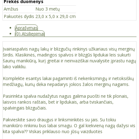
Prekės duomenys
Amžius
Nuo 3 metų
Pakuotės dydis
23,0 x 5,0 x 29,0 cm
Aprašymas
(0) Atsiliepimai
Įvairiaspalvis nagų lakų ir blizgučių rinkinys užkariaus visų merginų
širdis. Klasikinės, madingos spalvos ir blizgūs lipdukai leis sukurti
šaunų manikiūrą, kurį greitai ir neinvaziškai nuvalysite įprastu nagų
lako valikliu.
Komplekte esantys lakai pagaminti iš nekenksmingų ir netoksiškų
medžiagų, kurių dėka nepadarys jokios žalos merginų nagams.
Pasirinkta spalva nudažytus nagus galima puošti ne tik plonais,
laisvos rankos raštais, bet ir lipdukais, arba tviskančiais,
spalvingais blizgučiais.
Pakvieskite savo draugus ir linksminkitės su jais. Su tokiu
manikiūro rinkiniu bus labai smagu. O gal kiekvieną nagą dažysi vis
kita spalva?? Viskas priklauso nuo jūsų vaizduotės