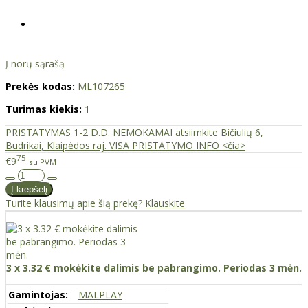
Į norų sąrašą
Prekės kodas:
ML107265
Turimas kiekis:
1
PRISTATYMAS 1-2 D.D. NEMOKAMAI atsiimkite Bičiulių 6,
Budrikai, Klaipėdos raj. VISA PRISTATYMO INFO <čia>
75
€9
su PVM
Turite klausimų apie šią prekę?
Klauskite
3 x 3.32 € mokėkite dalimis be pabrangimo. Periodas 3 mėn.
Gamintojas:
MALPLAY