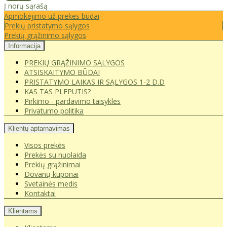
Į norų sąrašą
Apmokėjimo už prekes būdai
Prekių pristatymo sąlygos
Prekių grąžinimo sąlygos
Informacija
PREKIŲ GRĄŽINIMO SĄLYGOS
ATSISKAITYMO BŪDAI
PRISTATYMO LAIKAS IR SĄLYGOS 1-2 D.D
KAS TAS PLEPUTIS?
Pirkimo - pardavimo taisyklės
Privatumo politika
Klientų aptarnavimas
Visos prekės
Prekės su nuolaida
Prekių grąžinimai
Dovanų kuponai
Svetainės medis
Kontaktai
Klientams