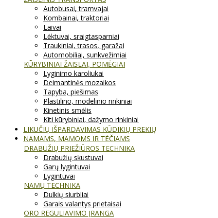
Autobusai, tramvajai
Kombainai, traktoriai
Laivai
Lėktuvai, sraigtasparniai
Traukiniai, trasos, garažai
Automobiliai, sunkvežimiai
KŪRYBINIAI ŽAISLAI, POMĖGIAI
Lyginimo karoliukai
Deimantinės mozaikos
Tapyba, piešimas
Plastilino, modelinio rinkiniai
Kinetinis smėlis
Kiti kūrybiniai, dažymo rinkiniai
LIKUČIŲ IŠPARDAVIMAS KŪDIKIŲ PREKIŲ
NAMAMS, MAMOMS IR TĖČIAMS
DRABUŽIŲ PRIEŽIŪROS TECHNIKA
Drabužių skustuvai
Garų lygintuvai
Lygintuvai
NAMŲ TECHNIKA
Dulkių siurbliai
Garais valantys prietaisai
ORO REGULIAVIMO ĮRANGA