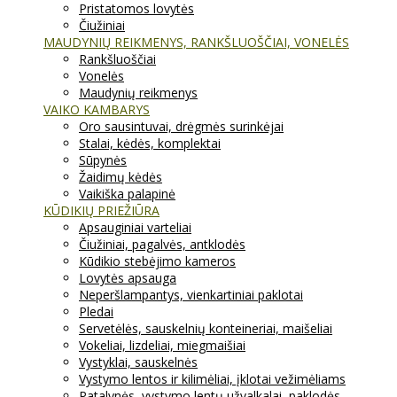
Pristatomos lovytės
Čiužiniai
MAUDYNIŲ REIKMENYS, RANKŠLUOŠČIAI, VONELĖS
Rankšluoščiai
Vonelės
Maudynių reikmenys
VAIKO KAMBARYS
Oro sausintuvai, drėgmės surinkėjai
Stalai, kėdės, komplektai
Sūpynės
Žaidimų kėdės
Vaikiška palapinė
KŪDIKIŲ PRIEŽIŪRA
Apsauginiai varteliai
Čiužiniai, pagalvės, antklodės
Kūdikio stebėjimo kameros
Lovytės apsauga
Neperšlampantys, vienkartiniai paklotai
Pledai
Servetėlės, sauskelnių konteineriai, maišeliai
Vokeliai, lizdeliai, miegmaišiai
Vystyklai, sauskelnės
Vystymo lentos ir kilimėliai, įklotai vežimėliams
Patalynės, vystymo lentų užvalkalai, paklodės