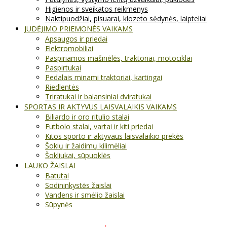
Higienos ir sveikatos reikmenys
Naktipuodžiai, pisuarai, klozeto sėdynės, laipteliai
JUDĖJIMO PRIEMONĖS VAIKAMS
Apsaugos ir priedai
Elektromobiliai
Paspiriamos mašinėlės, traktoriai, motociklai
Paspirtukai
Pedalais minami traktoriai, kartingai
Riedlentės
Triratukai ir balansiniai dviratukai
SPORTAS IR AKTYVUS LAISVALAIKIS VAIKAMS
Biliardo ir oro ritulio stalai
Futbolo stalai, vartai ir kiti priedai
Kitos sporto ir aktyvaus laisvalaikio prekės
Šokių ir žaidimų kilimėliai
Šokliukai, sūpuoklės
LAUKO ŽAISLAI
Batutai
Sodininkystės žaislai
Vandens ir smėlio žaislai
Sūpynės