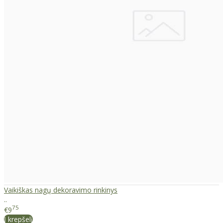
Vaikiškas nagų dekoravimo rinkinys
..
75
€9
Į krepšelį