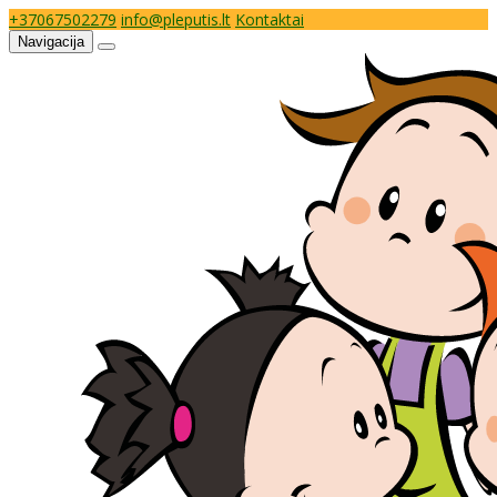
+37067502279
info@pleputis.lt
Kontaktai
Navigacija