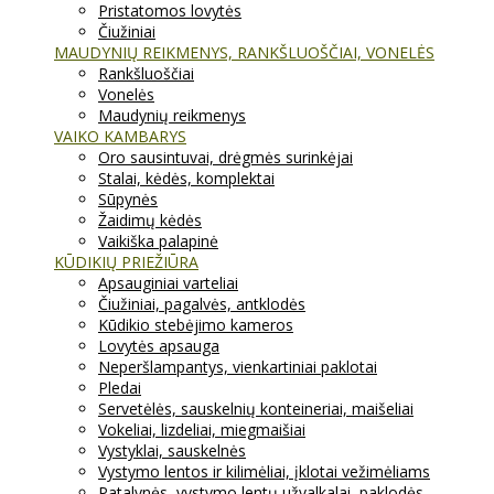
Pristatomos lovytės
Čiužiniai
MAUDYNIŲ REIKMENYS, RANKŠLUOŠČIAI, VONELĖS
Rankšluoščiai
Vonelės
Maudynių reikmenys
VAIKO KAMBARYS
Oro sausintuvai, drėgmės surinkėjai
Stalai, kėdės, komplektai
Sūpynės
Žaidimų kėdės
Vaikiška palapinė
KŪDIKIŲ PRIEŽIŪRA
Apsauginiai varteliai
Čiužiniai, pagalvės, antklodės
Kūdikio stebėjimo kameros
Lovytės apsauga
Neperšlampantys, vienkartiniai paklotai
Pledai
Servetėlės, sauskelnių konteineriai, maišeliai
Vokeliai, lizdeliai, miegmaišiai
Vystyklai, sauskelnės
Vystymo lentos ir kilimėliai, įklotai vežimėliams
Patalynės, vystymo lentų užvalkalai, paklodės