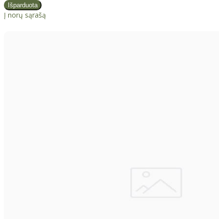
Į norų sąrašą