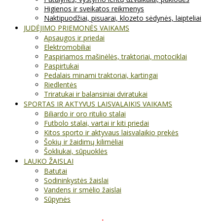
Higienos ir sveikatos reikmenys
Naktipuodžiai, pisuarai, klozeto sėdynės, laipteliai
JUDĖJIMO PRIEMONĖS VAIKAMS
Apsaugos ir priedai
Elektromobiliai
Paspiriamos mašinėlės, traktoriai, motociklai
Paspirtukai
Pedalais minami traktoriai, kartingai
Riedlentės
Triratukai ir balansiniai dviratukai
SPORTAS IR AKTYVUS LAISVALAIKIS VAIKAMS
Biliardo ir oro ritulio stalai
Futbolo stalai, vartai ir kiti priedai
Kitos sporto ir aktyvaus laisvalaikio prekės
Šokių ir žaidimų kilimėliai
Šokliukai, sūpuoklės
LAUKO ŽAISLAI
Batutai
Sodininkystės žaislai
Vandens ir smėlio žaislai
Sūpynės