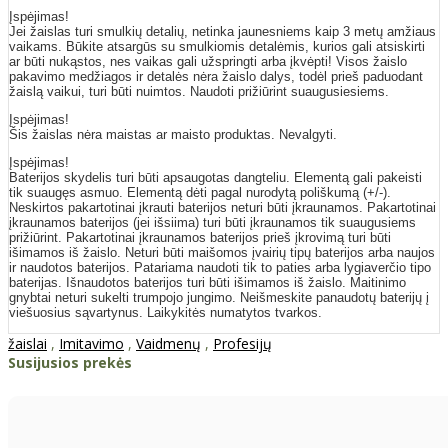
Įspėjimas!
Jei žaislas turi smulkių detalių, netinka jaunesniems kaip 3 metų amžiaus
vaikams. Būkite atsargūs su smulkiomis detalėmis, kurios gali atsiskirti
ar būti nukąstos, nes vaikas gali užspringti arba įkvėpti! Visos žaislо
pakavimo medžiagos ir detalės nėra žaislo dalys, todėl prieš paduodant
žaislą vaikui, turi būti nuimtos. Naudoti prižiūrint suaugusiesiems.
Įspėjimas!
Šis žaislas nėra maistas ar maisto produktas. Nevalgyti.
Įspėjimas!
Baterijos skydelis turi būti apsaugotas dangteliu. Elementą gali pakeisti
tik suaugęs asmuo. Elementą dėti pagal nurodytą poliškumą (+/-).
Neskirtos pakartotinai įkrauti baterijos neturi būti įkraunamos. Pakartotinai
įkraunamos baterijos (jei išsiima) turi būti įkraunamos tik suaugusiems
prižiūrint. Pakartotinai įkraunamos baterijos prieš įkrovimą turi būti
išimamos iš žaislo. Neturi būti maišomos įvairių tipų baterijos arba naujos
ir naudotos baterijos. Patariama naudoti tik to paties arba lygiaverčio tipo
baterijas. Išnaudotos baterijos turi būti išimamos iš žaislo. Maitinimo
gnybtai neturi sukelti trumpojo jungimo. Neišmeskite panaudotų baterijų į
viešuosius sąvartynus. Laikykitės numatytos tvarkos.
žaislai
,
Imitavimo
,
Vaidmenų
,
Profesijų
Susijusios prekės