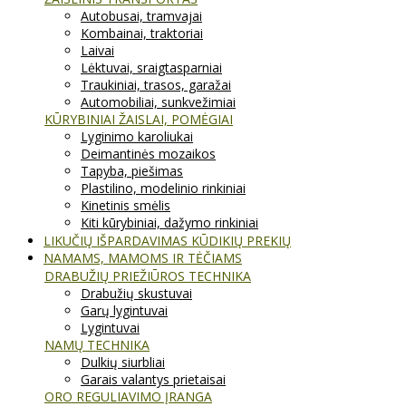
Autobusai, tramvajai
Kombainai, traktoriai
Laivai
Lėktuvai, sraigtasparniai
Traukiniai, trasos, garažai
Automobiliai, sunkvežimiai
KŪRYBINIAI ŽAISLAI, POMĖGIAI
Lyginimo karoliukai
Deimantinės mozaikos
Tapyba, piešimas
Plastilino, modelinio rinkiniai
Kinetinis smėlis
Kiti kūrybiniai, dažymo rinkiniai
LIKUČIŲ IŠPARDAVIMAS KŪDIKIŲ PREKIŲ
NAMAMS, MAMOMS IR TĖČIAMS
DRABUŽIŲ PRIEŽIŪROS TECHNIKA
Drabužių skustuvai
Garų lygintuvai
Lygintuvai
NAMŲ TECHNIKA
Dulkių siurbliai
Garais valantys prietaisai
ORO REGULIAVIMO ĮRANGA