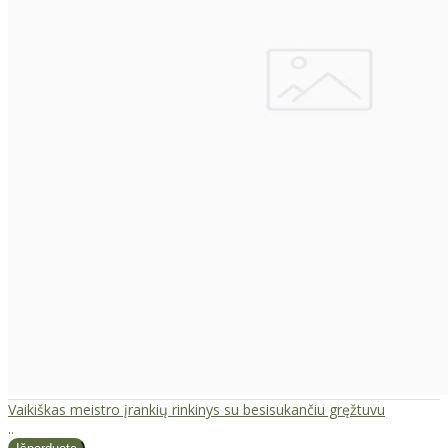
Vaikiškas meistro įrankių rinkinys su besisukančiu gręžtuvu
..