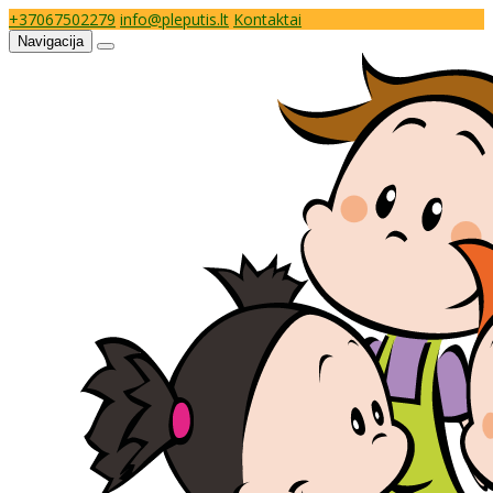
+37067502279
info@pleputis.lt
Kontaktai
Navigacija