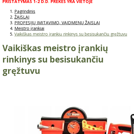
PRISTATYMAS
1-2
D
.
D
.
PREKĖS
YRA
VIETOJE
Pagrindinis
ŽAISLAI
PROFESIJŲ IMITAVIMO, VAIDMENŲ ŽAISLAI
Meistro įrankiai
Vaikiškas meistro įrankių rinkinys su besisukančiu gręžtuvu
Vaikiškas meistro įrankių
rinkinys su besisukančiu
gręžtuvu