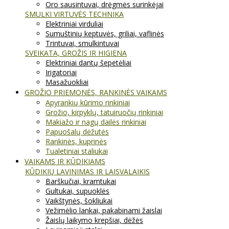
Oro sausintuvai, drėgmės surinkėjai
SMULKI VIRTUVĖS TECHNIKA
Elektriniai virduliai
Sumuštinių keptuvės, griliai, vaflinės
Trintuvai, smulkintuvai
SVEIKATA, GROŽIS IR HIGIENA
Elektriniai dantų šepetėliai
Irigatoriai
Masažuokliai
GROŽIO PRIEMONĖS, RANKINĖS VAIKAMS
Apyrankių kūrimo rinkiniai
Grožio, kirpyklų, tatuiruočių rinkiniai
Makiažo ir nagų dailės rinkiniai
Papuošalų dėžutės
Rankinės, kuprinės
Tualetiniai staliukai
VAIKAMS IR KŪDIKIAMS
KŪDIKIŲ LAVINIMAS IR LAISVALAIKIS
Barškučiai, kramtukai
Gultukai, supuoklės
Vaikštynės, šokliukai
Vežimėlio lankai, pakabinami žaislai
Žaislų laikymo krepšiai, dėžės