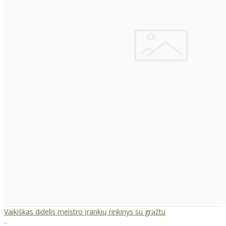
Vaikiškas didelis meistro įrankių rinkinys su grąžtu
..