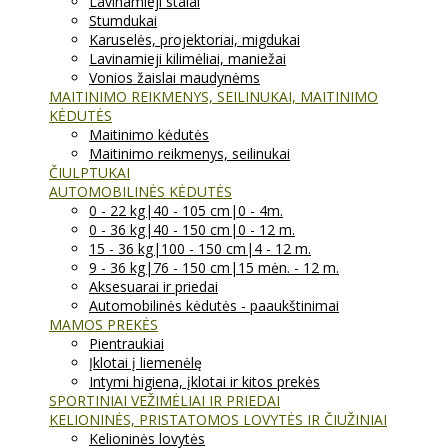
Lavinamieji stalai
Stumdukai
Karuselės, projektoriai, migdukai
Lavinamieji kilimėliai, maniežai
Vonios žaislai maudynėms
MAITINIMO REIKMENYS, SEILINUKAI, MAITINIMO
KĖDUTĖS
Maitinimo kėdutės
Maitinimo reikmenys, seilinukai
ČIULPTUKAI
AUTOMOBILINĖS KĖDUTĖS
0 - 22 kg|40 - 105 cm|0 - 4m.
0 - 36 kg|40 - 150 cm|0 - 12 m.
15 - 36 kg|100 - 150 cm|4 - 12 m.
9 - 36 kg|76 - 150 cm|15 mėn. - 12 m.
Aksesuarai ir priedai
Automobilinės kėdutės - paaukštinimai
MAMOS PREKĖS
Pientraukiai
Įklotai į liemenėlę
Intymi higiena, įklotai ir kitos prekės
SPORTINIAI VEŽIMĖLIAI IR PRIEDAI
KELIONINĖS, PRISTATOMOS LOVYTĖS IR ČIUŽINIAI
Kelioninės lovytės