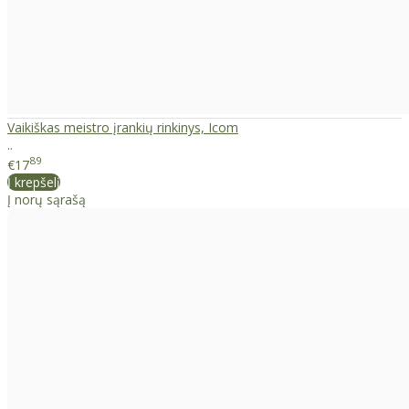
Vaikiškas meistro įrankių rinkinys, Icom
..
89
€17
Į krepšelį
Į norų sąrašą