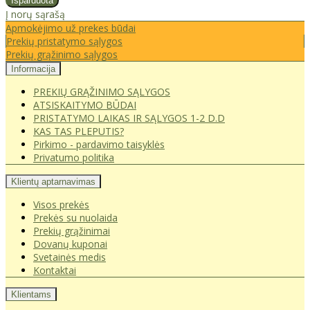
Į norų sąrašą
Apmokėjimo už prekes būdai
Prekių pristatymo sąlygos
Prekių grąžinimo sąlygos
Informacija
PREKIŲ GRĄŽINIMO SĄLYGOS
ATSISKAITYMO BŪDAI
PRISTATYMO LAIKAS IR SĄLYGOS 1-2 D.D
KAS TAS PLEPUTIS?
Pirkimo - pardavimo taisyklės
Privatumo politika
Klientų aptarnavimas
Visos prekės
Prekės su nuolaida
Prekių grąžinimai
Dovanų kuponai
Svetainės medis
Kontaktai
Klientams