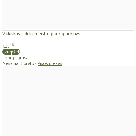
Vaikiškas didelis meistro įrankių rinkinys
..
46
€23
Į krepšelį
Į norų sąrašą
Neseniai žiūrėtos
Visos prekės