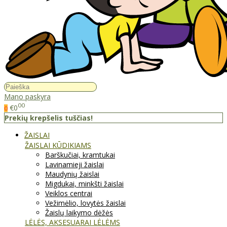
Mano paskyra
00
€0
0
Prekių krepšelis tuščias!
ŽAISLAI
ŽAISLAI KŪDIKIAMS
Barškučiai, kramtukai
Lavinamieji žaislai
Maudynių žaislai
Migdukai, minkšti žaislai
Veiklos centrai
Vežimėlio, lovytės žaislai
Žaislų laikymo dėžės
LĖLĖS, AKSESUARAI LĖLĖMS