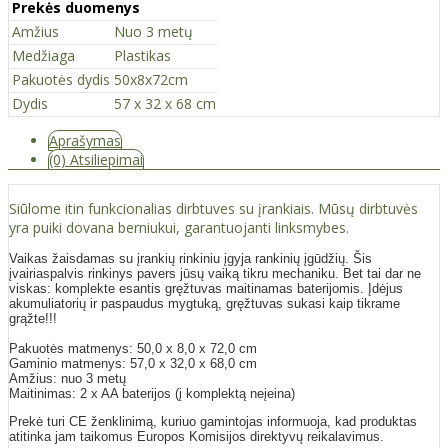
Prekės duomenys
Amžius
Nuo 3 metų
Medžiaga
Plastikas
Pakuotės dydis
50x8x72cm
Dydis
57 x 32 x 68 cm
Aprašymas
(0) Atsiliepimai
Siūlome itin funkcionalias dirbtuves su įrankiais. Mūsų dirbtuvės
yra puiki dovana berniukui, garantuojanti linksmybes.
Vaikas žaisdamas su įrankių rinkiniu įgyja rankinių įgūdžių. Šis
įvairiaspalvis rinkinys pavers jūsų vaiką tikru mechaniku. Bet tai dar ne
viskas: komplekte esantis gręžtuvas maitinamas baterijomis. Įdėjus
akumuliatorių ir paspaudus mygtuką, gręžtuvas sukasi kaip tikrame
grąžte!!!
Pakuotės matmenys: 50,0 x 8,0 x 72,0 cm
Gaminio matmenys: 57,0 x 32,0 x 68,0 cm
Amžius: nuo 3 metų
Maitinimas: 2 x AA baterijos (į komplektą neįeina)
Prekė turi CE ženklinimą, kuriuo gamintojas informuoja, kad produktas
atitinka jam taikomus Europos Komisijos direktyvų reikalavimus.