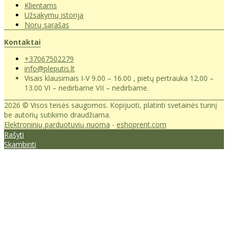
Klientams
Užsakymų istorija
Norų sąrašas
Kontaktai
+37067502279
info@pleputis.lt
Visais klausimais I-V 9.00 – 16.00 , pietų pertrauka 12.00 –
13.00 VI – nedirbame VII – nedirbame.
2026 © Visos teisės saugomos. Kopijuoti, platinti svetainės turinį
be autorių sutikimo draudžiama.
Elektroninių parduotuvių nuoma
-
eshoprent.com
Rašyti
Skambinti