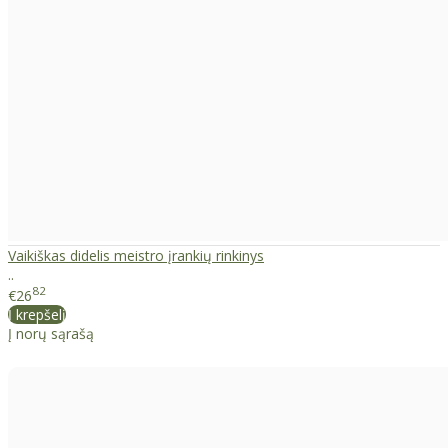
Vaikiškas didelis meistro įrankių rinkinys
..
82
€26
Į krepšelį
Į norų sąrašą