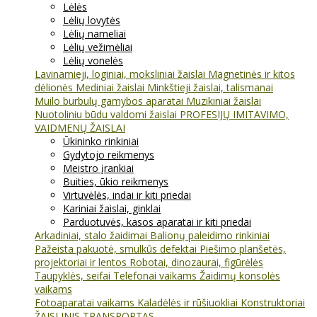
Lėlės
Lėlių lovytės
Lėlių nameliai
Lėlių vežimėliai
Lėlių vonelės
Lavinamieji, loginiai, moksliniai žaislai
Magnetinės ir kitos
dėlionės
Mediniai žaislai
Minkštieji žaislai, talismanai
Muilo burbulų gamybos aparatai
Muzikiniai žaislai
Nuotoliniu būdu valdomi žaislai
PROFESIJŲ IMITAVIMO,
VAIDMENŲ ŽAISLAI
Ūkininko rinkiniai
Gydytojo reikmenys
Meistro įrankiai
Buities, ūkio reikmenys
Virtuvėlės, indai ir kiti priedai
Kariniai žaislai, ginklai
Parduotuvės, kasos aparatai ir kiti priedai
Arkadiniai, stalo žaidimai
Balionų paleidimo rinkiniai
Pažeista pakuotė, smulkūs defektai
Piešimo planšetės,
projektoriai ir lentos
Robotai, dinozaurai, figūrėlės
Taupyklės, seifai
Telefonai vaikams
Žaidimų konsolės
vaikams
Fotoaparatai vaikams
Kaladėlės ir rūšiuokliai
Konstruktoriai
ŽAISLINIS TRANSPORTAS