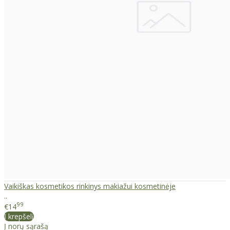
Vaikiškas kosmetikos rinkinys makiažui kosmetinėje
..
99
€14
Į krepšelį
Į norų sąrašą