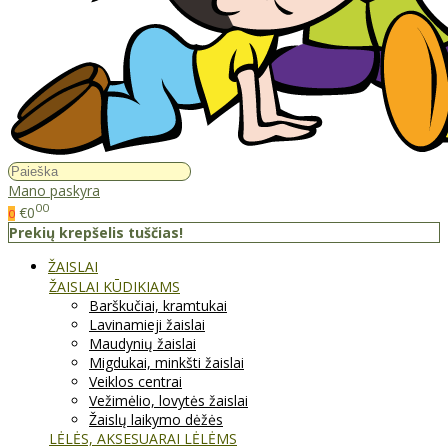
Mano paskyra
00
€0
0
Prekių krepšelis tuščias!
ŽAISLAI
ŽAISLAI KŪDIKIAMS
Barškučiai, kramtukai
Lavinamieji žaislai
Maudynių žaislai
Migdukai, minkšti žaislai
Veiklos centrai
Vežimėlio, lovytės žaislai
Žaislų laikymo dėžės
LĖLĖS, AKSESUARAI LĖLĖMS