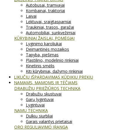
Autobusai, tramvajai
Kombainai, traktoriai
Laivai
Lėktuvai, sraigtasparniai
Traukiniai, trasos, garažai
Automobiliai, sunkvežimiai
KŪRYBINIAI ŽAISLAI, POMĖGIAI
Lyginimo karoliukai
Deimantinės mozaikos
Tapyba, piešimas
Plastilino, modelinio rinkiniai
Kinetinis smėlis
Kiti kūrybiniai, dažymo rinkiniai
LIKUČIŲ IŠPARDAVIMAS KŪDIKIŲ PREKIŲ
NAMAMS, MAMOMS IR TĖČIAMS
DRABUŽIŲ PRIEŽIŪROS TECHNIKA
Drabužių skustuvai
Garų lygintuvai
Lygintuvai
NAMŲ TECHNIKA
Dulkių siurbliai
Garais valantys prietaisai
ORO REGULIAVIMO ĮRANGA