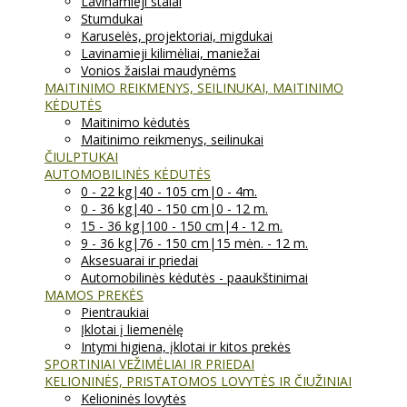
Lavinamieji stalai
Stumdukai
Karuselės, projektoriai, migdukai
Lavinamieji kilimėliai, maniežai
Vonios žaislai maudynėms
MAITINIMO REIKMENYS, SEILINUKAI, MAITINIMO
KĖDUTĖS
Maitinimo kėdutės
Maitinimo reikmenys, seilinukai
ČIULPTUKAI
AUTOMOBILINĖS KĖDUTĖS
0 - 22 kg|40 - 105 cm|0 - 4m.
0 - 36 kg|40 - 150 cm|0 - 12 m.
15 - 36 kg|100 - 150 cm|4 - 12 m.
9 - 36 kg|76 - 150 cm|15 mėn. - 12 m.
Aksesuarai ir priedai
Automobilinės kėdutės - paaukštinimai
MAMOS PREKĖS
Pientraukiai
Įklotai į liemenėlę
Intymi higiena, įklotai ir kitos prekės
SPORTINIAI VEŽIMĖLIAI IR PRIEDAI
KELIONINĖS, PRISTATOMOS LOVYTĖS IR ČIUŽINIAI
Kelioninės lovytės