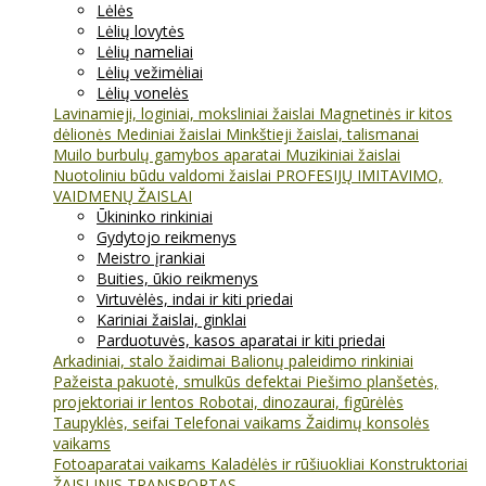
Lėlės
Lėlių lovytės
Lėlių nameliai
Lėlių vežimėliai
Lėlių vonelės
Lavinamieji, loginiai, moksliniai žaislai
Magnetinės ir kitos
dėlionės
Mediniai žaislai
Minkštieji žaislai, talismanai
Muilo burbulų gamybos aparatai
Muzikiniai žaislai
Nuotoliniu būdu valdomi žaislai
PROFESIJŲ IMITAVIMO,
VAIDMENŲ ŽAISLAI
Ūkininko rinkiniai
Gydytojo reikmenys
Meistro įrankiai
Buities, ūkio reikmenys
Virtuvėlės, indai ir kiti priedai
Kariniai žaislai, ginklai
Parduotuvės, kasos aparatai ir kiti priedai
Arkadiniai, stalo žaidimai
Balionų paleidimo rinkiniai
Pažeista pakuotė, smulkūs defektai
Piešimo planšetės,
projektoriai ir lentos
Robotai, dinozaurai, figūrėlės
Taupyklės, seifai
Telefonai vaikams
Žaidimų konsolės
vaikams
Fotoaparatai vaikams
Kaladėlės ir rūšiuokliai
Konstruktoriai
ŽAISLINIS TRANSPORTAS