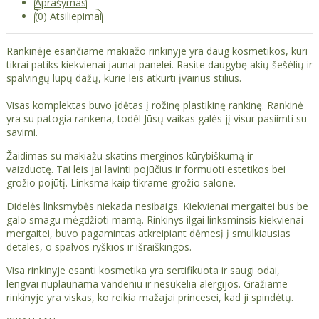
Aprašymas
(0) Atsiliepimai
Rankinėje esančiame makiažo rinkinyje yra daug kosmetikos, kuri
tikrai patiks kiekvienai jaunai panelei. Rasite daugybę akių šešėlių ir
spalvingų lūpų dažų, kurie leis atkurti įvairius stilius.
Visas komplektas buvo įdėtas į rožinę plastikinę rankinę. Rankinė
yra su patogia rankena, todėl Jūsų vaikas galės jį visur pasiimti su
savimi.
Žaidimas su makiažu skatins merginos kūrybiškumą ir
vaizduotę. Tai leis jai lavinti pojūčius ir formuoti estetikos bei
grožio pojūtį. Linksma kaip tikrame grožio salone.
Didelės linksmybės niekada nesibaigs. Kiekvienai mergaitei bus be
galo smagu mėgdžioti mamą. Rinkinys ilgai linksminsis kiekvienai
mergaitei, buvo pagamintas atkreipiant dėmesį į smulkiausias
detales, o spalvos ryškios ir išraiškingos.
Visa rinkinyje esanti kosmetika yra sertifikuota ir saugi odai,
lengvai nuplaunama vandeniu ir nesukelia alergijos. Gražiame
rinkinyje yra viskas, ko reikia mažajai princesei, kad ji spindėtų.