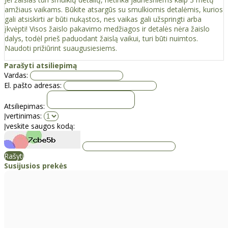
amžiaus vaikams. Būkite atsargūs su smulkiomis detalėmis, kurios
gali atsiskirti ar būti nukąstos, nes vaikas gali užspringti arba
įkvėpti! Visos žaislо pakavimo medžiagos ir detalės nėra žaislo
dalys, todėl prieš paduodant žaislą vaikui, turi būti nuimtos.
Naudoti prižiūrint suaugusiesiems.
Parašyti atsiliepimą
Vardas:
El. pašto adresas:
Atsiliepimas:
Įvertinimas:
Įveskite saugos kodą:
Rašyti
Susijusios prekės