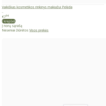
Vaikiškas kosmetikos rinkinys makiažui Pelėda
..
94
€7
Į krepšelį
Į norų sąrašą
Neseniai žiūrėtos
Visos prekės