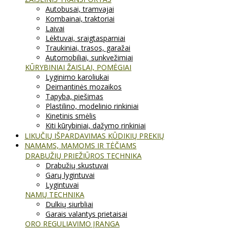
Autobusai, tramvajai
Kombainai, traktoriai
Laivai
Lėktuvai, sraigtasparniai
Traukiniai, trasos, garažai
Automobiliai, sunkvežimiai
KŪRYBINIAI ŽAISLAI, POMĖGIAI
Lyginimo karoliukai
Deimantinės mozaikos
Tapyba, piešimas
Plastilino, modelinio rinkiniai
Kinetinis smėlis
Kiti kūrybiniai, dažymo rinkiniai
LIKUČIŲ IŠPARDAVIMAS KŪDIKIŲ PREKIŲ
NAMAMS, MAMOMS IR TĖČIAMS
DRABUŽIŲ PRIEŽIŪROS TECHNIKA
Drabužių skustuvai
Garų lygintuvai
Lygintuvai
NAMŲ TECHNIKA
Dulkių siurbliai
Garais valantys prietaisai
ORO REGULIAVIMO ĮRANGA