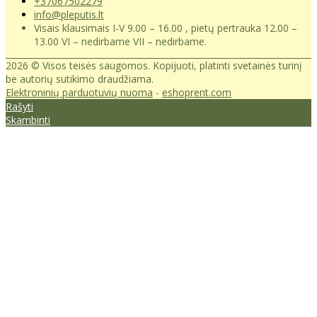
+37067502279
info@pleputis.lt
Visais klausimais I-V 9.00 – 16.00 , pietų pertrauka 12.00 –
13.00 VI – nedirbame VII – nedirbame.
2026 © Visos teisės saugomos. Kopijuoti, platinti svetainės turinį
be autorių sutikimo draudžiama.
Elektroninių parduotuvių nuoma
-
eshoprent.com
Rašyti
Skambinti