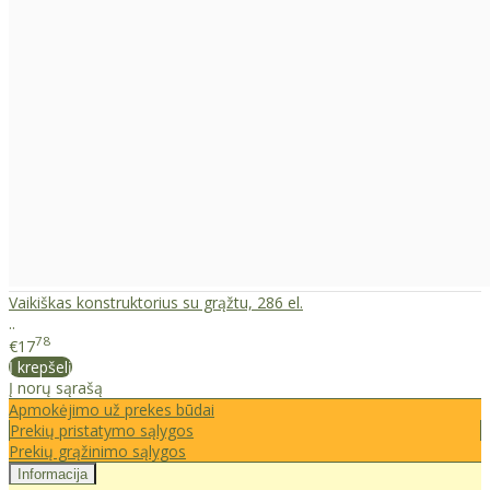
Vaikiškas konstruktorius su grąžtu, 286 el.
..
78
€17
Į krepšelį
Į norų sąrašą
Apmokėjimo už prekes būdai
Prekių pristatymo sąlygos
Prekių grąžinimo sąlygos
Informacija