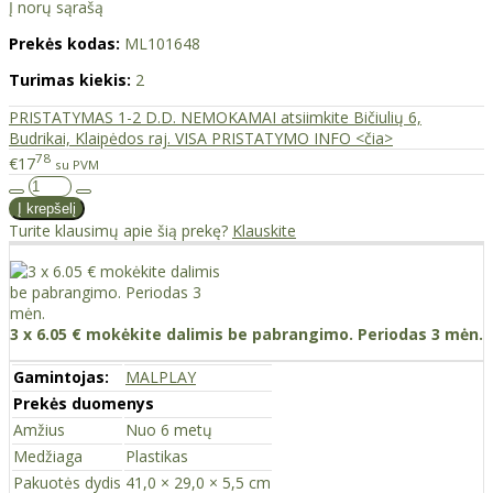
Į norų sąrašą
Prekės kodas:
ML101648
Turimas kiekis:
2
PRISTATYMAS 1-2 D.D. NEMOKAMAI atsiimkite Bičiulių 6,
Budrikai, Klaipėdos raj. VISA PRISTATYMO INFO <čia>
78
€17
su PVM
Turite klausimų apie šią prekę?
Klauskite
3 x 6.05 € mokėkite dalimis be pabrangimo. Periodas 3 mėn.
Gamintojas:
MALPLAY
Prekės duomenys
Amžius
Nuo 6 metų
Medžiaga
Plastikas
Pakuotės dydis
41,0 × 29,0 × 5,5 cm