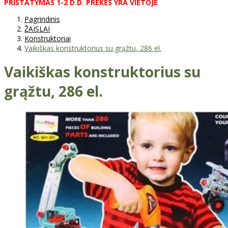
PRISTATYMAS
1-2
D
.
D
.
PREKĖS
YRA
VIETOJE
Pagrindinis
ŽAISLAI
Konstruktoriai
Vaikiškas konstruktorius su grąžtu, 286 el.
Vaikiškas konstruktorius su
grąžtu, 286 el.