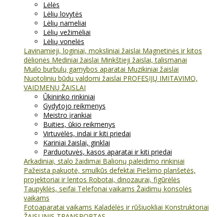
Lėlės
Lėlių lovytės
Lėlių nameliai
Lėlių vežimėliai
Lėlių vonelės
Lavinamieji, loginiai, moksliniai žaislai
Magnetinės ir kitos
dėlionės
Mediniai žaislai
Minkštieji žaislai, talismanai
Muilo burbulų gamybos aparatai
Muzikiniai žaislai
Nuotoliniu būdu valdomi žaislai
PROFESIJŲ IMITAVIMO,
VAIDMENŲ ŽAISLAI
Ūkininko rinkiniai
Gydytojo reikmenys
Meistro įrankiai
Buities, ūkio reikmenys
Virtuvėlės, indai ir kiti priedai
Kariniai žaislai, ginklai
Parduotuvės, kasos aparatai ir kiti priedai
Arkadiniai, stalo žaidimai
Balionų paleidimo rinkiniai
Pažeista pakuotė, smulkūs defektai
Piešimo planšetės,
projektoriai ir lentos
Robotai, dinozaurai, figūrėlės
Taupyklės, seifai
Telefonai vaikams
Žaidimų konsolės
vaikams
Fotoaparatai vaikams
Kaladėlės ir rūšiuokliai
Konstruktoriai
ŽAISLINIS TRANSPORTAS