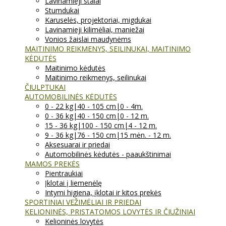
Lavinamieji stalai
Stumdukai
Karuselės, projektoriai, migdukai
Lavinamieji kilimėliai, maniežai
Vonios žaislai maudynėms
MAITINIMO REIKMENYS, SEILINUKAI, MAITINIMO
KĖDUTĖS
Maitinimo kėdutės
Maitinimo reikmenys, seilinukai
ČIULPTUKAI
AUTOMOBILINĖS KĖDUTĖS
0 - 22 kg|40 - 105 cm|0 - 4m.
0 - 36 kg|40 - 150 cm|0 - 12 m.
15 - 36 kg|100 - 150 cm|4 - 12 m.
9 - 36 kg|76 - 150 cm|15 mėn. - 12 m.
Aksesuarai ir priedai
Automobilinės kėdutės - paaukštinimai
MAMOS PREKĖS
Pientraukiai
Įklotai į liemenėlę
Intymi higiena, įklotai ir kitos prekės
SPORTINIAI VEŽIMĖLIAI IR PRIEDAI
KELIONINĖS, PRISTATOMOS LOVYTĖS IR ČIUŽINIAI
Kelioninės lovytės