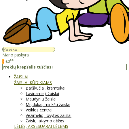
Mano paskyra
00
€0
0
Prekių krepšelis tuščias!
ŽAISLAI
ŽAISLAI KŪDIKIAMS
Barškučiai, kramtukai
Lavinamieji žaislai
Maudynių žaislai
Migdukai, minkšti žaislai
Veiklos centrai
Vežimėlio, lovytės žaislai
Žaislų laikymo dėžės
LĖLĖS, AKSESUARAI LĖLĖMS