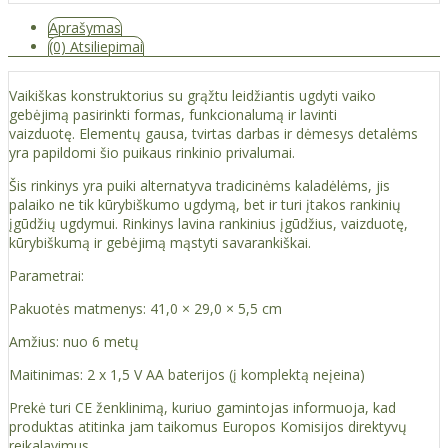
Aprašymas
(0) Atsiliepimai
Vaikiškas konstruktorius su grąžtu leidžiantis ugdyti vaiko
gebėjimą pasirinkti formas, funkcionalumą ir lavinti
vaizduotę. Elementų gausa, tvirtas darbas ir dėmesys detalėms
yra papildomi šio puikaus rinkinio privalumai.
Šis rinkinys yra puiki alternatyva tradicinėms kaladėlėms, jis
palaiko ne tik kūrybiškumo ugdymą, bet ir turi įtakos rankinių
įgūdžių ugdymui. Rinkinys lavina rankinius įgūdžius, vaizduotę,
kūrybiškumą ir gebėjimą mąstyti savarankiškai.
Parametrai:
Pakuotės matmenys: 41,0 × 29,0 × 5,5 cm
Amžius: nuo 6 metų
Maitinimas: 2 x 1,5 V AA baterijos (į komplektą neįeina)
Prekė turi CE ženklinimą, kuriuo gamintojas informuoja, kad
produktas atitinka jam taikomus Europos Komisijos direktyvų
reikalavimus.