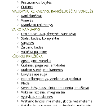
Pristatomos lovytės
Čiužiniai
MAUDYNIŲ REIKMENYS, RANKŠLUOŠČIAI, VONELĖS
Rankšluoščiai
Vonelės
Maudynių reikmenys
VAIKO KAMBARYS
Oro sausintuvai, drėgmės surinkėjai
Stalai, kėdės, komplektai
Sūpynės
Žaidimų kėdės
Vaikiška palapinė
KŪDIKIŲ PRIEŽIŪRA
Apsauginiai varteliai
Čiužiniai, pagalvės, antklodės
Kūdikio stebėjimo kameros
Lovytės apsauga
Neperšlampantys, vienkartiniai paklotai
Pledai
Servetėlės, sauskelnių konteineriai, maišeliai
Vokeliai, lizdeliai, miegmaišiai
Vystyklai, sauskelnės
Vystymo lentos ir kilimėliai, įklotai vežimėliams
Patalynės, vystymo lentų užvalkalai, paklodės