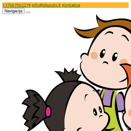
+37067502279
info@pleputis.lt
Kontaktai
Navigacija