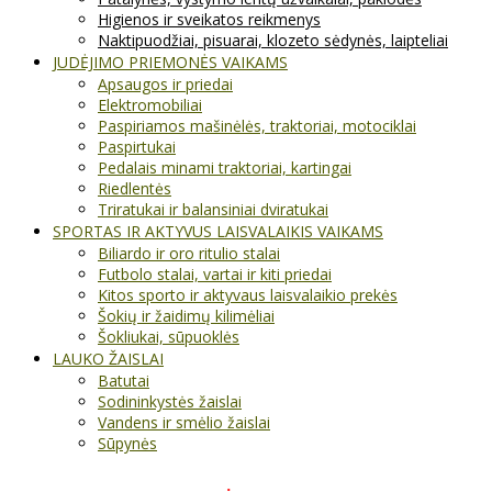
Higienos ir sveikatos reikmenys
Naktipuodžiai, pisuarai, klozeto sėdynės, laipteliai
JUDĖJIMO PRIEMONĖS VAIKAMS
Apsaugos ir priedai
Elektromobiliai
Paspiriamos mašinėlės, traktoriai, motociklai
Paspirtukai
Pedalais minami traktoriai, kartingai
Riedlentės
Triratukai ir balansiniai dviratukai
SPORTAS IR AKTYVUS LAISVALAIKIS VAIKAMS
Biliardo ir oro ritulio stalai
Futbolo stalai, vartai ir kiti priedai
Kitos sporto ir aktyvaus laisvalaikio prekės
Šokių ir žaidimų kilimėliai
Šokliukai, sūpuoklės
LAUKO ŽAISLAI
Batutai
Sodininkystės žaislai
Vandens ir smėlio žaislai
Sūpynės