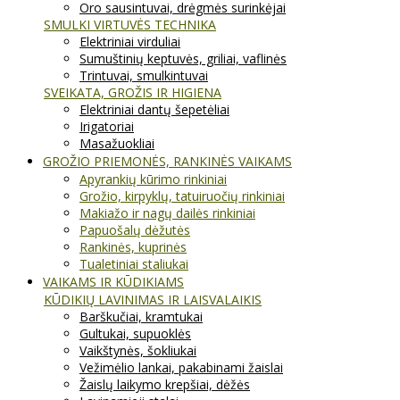
Oro sausintuvai, drėgmės surinkėjai
SMULKI VIRTUVĖS TECHNIKA
Elektriniai virduliai
Sumuštinių keptuvės, griliai, vaflinės
Trintuvai, smulkintuvai
SVEIKATA, GROŽIS IR HIGIENA
Elektriniai dantų šepetėliai
Irigatoriai
Masažuokliai
GROŽIO PRIEMONĖS, RANKINĖS VAIKAMS
Apyrankių kūrimo rinkiniai
Grožio, kirpyklų, tatuiruočių rinkiniai
Makiažo ir nagų dailės rinkiniai
Papuošalų dėžutės
Rankinės, kuprinės
Tualetiniai staliukai
VAIKAMS IR KŪDIKIAMS
KŪDIKIŲ LAVINIMAS IR LAISVALAIKIS
Barškučiai, kramtukai
Gultukai, supuoklės
Vaikštynės, šokliukai
Vežimėlio lankai, pakabinami žaislai
Žaislų laikymo krepšiai, dėžės