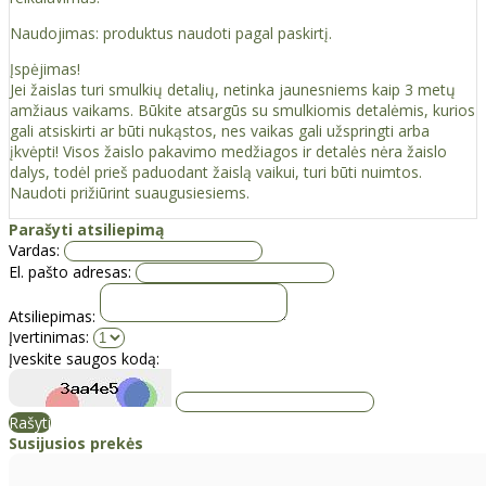
Naudojimas: produktus naudoti pagal paskirtį.
Įspėjimas!
Jei žaislas turi smulkių detalių, netinka jaunesniems kaip 3 metų
amžiaus vaikams. Būkite atsargūs su smulkiomis detalėmis, kurios
gali atsiskirti ar būti nukąstos, nes vaikas gali užspringti arba
įkvėpti! Visos žaislо pakavimo medžiagos ir detalės nėra žaislo
dalys, todėl prieš paduodant žaislą vaikui, turi būti nuimtos.
Naudoti prižiūrint suaugusiesiems.
Parašyti atsiliepimą
Vardas:
El. pašto adresas:
Atsiliepimas:
Įvertinimas:
Įveskite saugos kodą:
Rašyti
Susijusios prekės