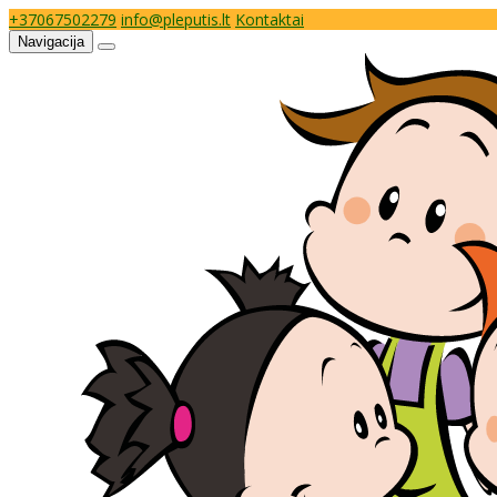
+37067502279
info@pleputis.lt
Kontaktai
Navigacija