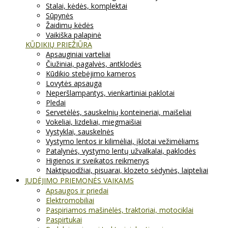
Stalai, kėdės, komplektai
Sūpynės
Žaidimų kėdės
Vaikiška palapinė
KŪDIKIŲ PRIEŽIŪRA
Apsauginiai varteliai
Čiužiniai, pagalvės, antklodės
Kūdikio stebėjimo kameros
Lovytės apsauga
Neperšlampantys, vienkartiniai paklotai
Pledai
Servetėlės, sauskelnių konteineriai, maišeliai
Vokeliai, lizdeliai, miegmaišiai
Vystyklai, sauskelnės
Vystymo lentos ir kilimėliai, įklotai vežimėliams
Patalynės, vystymo lentų užvalkalai, paklodės
Higienos ir sveikatos reikmenys
Naktipuodžiai, pisuarai, klozeto sėdynės, laipteliai
JUDĖJIMO PRIEMONĖS VAIKAMS
Apsaugos ir priedai
Elektromobiliai
Paspiriamos mašinėlės, traktoriai, motociklai
Paspirtukai