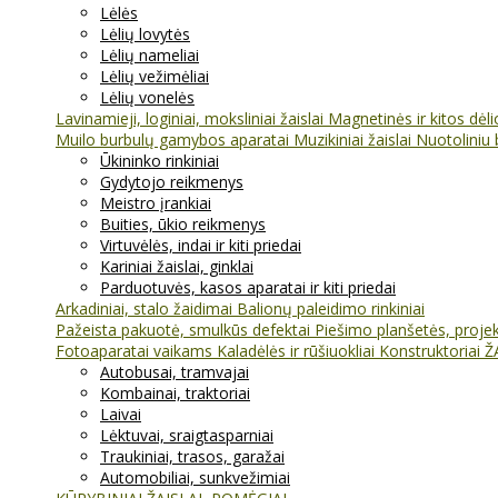
Lėlės
Lėlių lovytės
Lėlių nameliai
Lėlių vežimėliai
Lėlių vonelės
Lavinamieji, loginiai, moksliniai žaislai
Magnetinės ir kitos dėl
Muilo burbulų gamybos aparatai
Muzikiniai žaislai
Nuotoliniu 
Ūkininko rinkiniai
Gydytojo reikmenys
Meistro įrankiai
Buities, ūkio reikmenys
Virtuvėlės, indai ir kiti priedai
Kariniai žaislai, ginklai
Parduotuvės, kasos aparatai ir kiti priedai
Arkadiniai, stalo žaidimai
Balionų paleidimo rinkiniai
Pažeista pakuotė, smulkūs defektai
Piešimo planšetės, projekt
Fotoaparatai vaikams
Kaladėlės ir rūšiuokliai
Konstruktoriai
Ž
Autobusai, tramvajai
Kombainai, traktoriai
Laivai
Lėktuvai, sraigtasparniai
Traukiniai, trasos, garažai
Automobiliai, sunkvežimiai