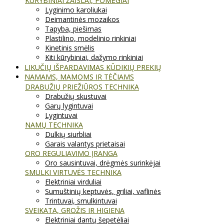
KŪRYBINIAI ŽAISLAI, POMĖGIAI
Lyginimo karoliukai
Deimantinės mozaikos
Tapyba, piešimas
Plastilino, modelinio rinkiniai
Kinetinis smėlis
Kiti kūrybiniai, dažymo rinkiniai
LIKUČIŲ IŠPARDAVIMAS KŪDIKIŲ PREKIŲ
NAMAMS, MAMOMS IR TĖČIAMS
DRABUŽIŲ PRIEŽIŪROS TECHNIKA
Drabužių skustuvai
Garų lygintuvai
Lygintuvai
NAMŲ TECHNIKA
Dulkių siurbliai
Garais valantys prietaisai
ORO REGULIAVIMO ĮRANGA
Oro sausintuvai, drėgmės surinkėjai
SMULKI VIRTUVĖS TECHNIKA
Elektriniai virduliai
Sumuštinių keptuvės, griliai, vaflinės
Trintuvai, smulkintuvai
SVEIKATA, GROŽIS IR HIGIENA
Elektriniai dantų šepetėliai