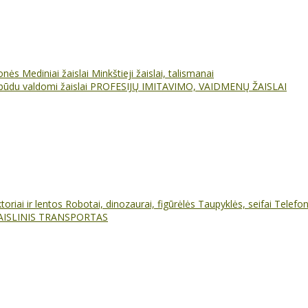
ionės
Mediniai žaislai
Minkštieji žaislai, talismanai
būdu valdomi žaislai
PROFESIJŲ IMITAVIMO, VAIDMENŲ ŽAISLAI
oriai ir lentos
Robotai, dinozaurai, figūrėlės
Taupyklės, seifai
Telefo
AISLINIS TRANSPORTAS