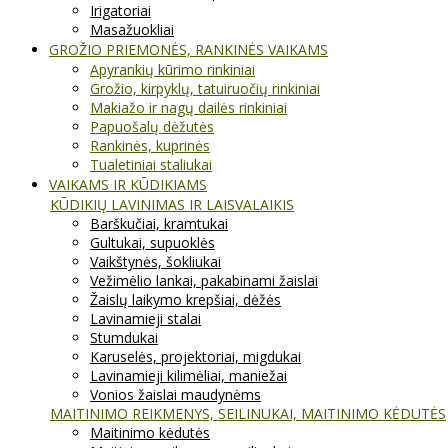
Irigatoriai
Masažuokliai
GROŽIO PRIEMONĖS, RANKINĖS VAIKAMS
Apyrankių kūrimo rinkiniai
Grožio, kirpyklų, tatuiruočių rinkiniai
Makiažo ir nagų dailės rinkiniai
Papuošalų dėžutės
Rankinės, kuprinės
Tualetiniai staliukai
VAIKAMS IR KŪDIKIAMS
KŪDIKIŲ LAVINIMAS IR LAISVALAIKIS
Barškučiai, kramtukai
Gultukai, supuoklės
Vaikštynės, šokliukai
Vežimėlio lankai, pakabinami žaislai
Žaislų laikymo krepšiai, dėžės
Lavinamieji stalai
Stumdukai
Karuselės, projektoriai, migdukai
Lavinamieji kilimėliai, maniežai
Vonios žaislai maudynėms
MAITINIMO REIKMENYS, SEILINUKAI, MAITINIMO KĖDUTĖS
Maitinimo kėdutės