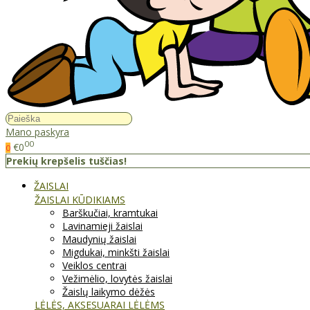
Mano paskyra
00
€0
0
Prekių krepšelis tuščias!
ŽAISLAI
ŽAISLAI KŪDIKIAMS
Barškučiai, kramtukai
Lavinamieji žaislai
Maudynių žaislai
Migdukai, minkšti žaislai
Veiklos centrai
Vežimėlio, lovytės žaislai
Žaislų laikymo dėžės
LĖLĖS, AKSESUARAI LĖLĖMS