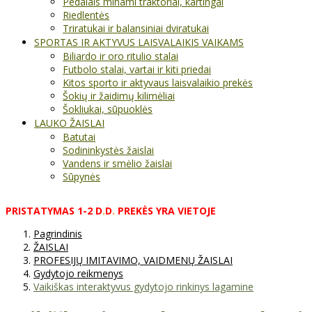
Pedalais minami traktoriai, kartingai
Riedlentės
Triratukai ir balansiniai dviratukai
SPORTAS IR AKTYVUS LAISVALAIKIS VAIKAMS
Biliardo ir oro ritulio stalai
Futbolo stalai, vartai ir kiti priedai
Kitos sporto ir aktyvaus laisvalaikio prekės
Šokių ir žaidimų kilimėliai
Šokliukai, sūpuoklės
LAUKO ŽAISLAI
Batutai
Sodininkystės žaislai
Vandens ir smėlio žaislai
Sūpynės
PRISTATYMAS
1-2
D
.
D
.
PREKĖS
YRA
VIETOJE
Pagrindinis
ŽAISLAI
PROFESIJŲ IMITAVIMO, VAIDMENŲ ŽAISLAI
Gydytojo reikmenys
Vaikiškas interaktyvus gydytojo rinkinys lagamine