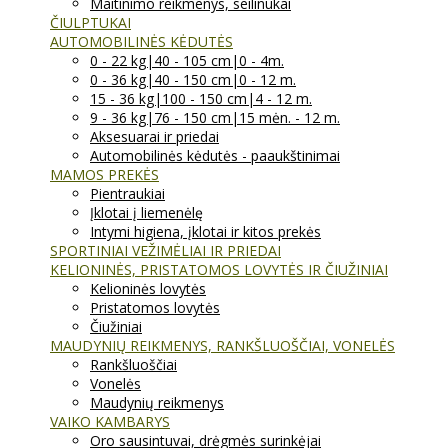
Maitinimo reikmenys, seilinukai
ČIULPTUKAI
AUTOMOBILINĖS KĖDUTĖS
0 - 22 kg|40 - 105 cm|0 - 4m.
0 - 36 kg|40 - 150 cm|0 - 12 m.
15 - 36 kg|100 - 150 cm|4 - 12 m.
9 - 36 kg|76 - 150 cm|15 mėn. - 12 m.
Aksesuarai ir priedai
Automobilinės kėdutės - paaukštinimai
MAMOS PREKĖS
Pientraukiai
Įklotai į liemenėlę
Intymi higiena, įklotai ir kitos prekės
SPORTINIAI VEŽIMĖLIAI IR PRIEDAI
KELIONINĖS, PRISTATOMOS LOVYTĖS IR ČIUŽINIAI
Kelioninės lovytės
Pristatomos lovytės
Čiužiniai
MAUDYNIŲ REIKMENYS, RANKŠLUOŠČIAI, VONELĖS
Rankšluoščiai
Vonelės
Maudynių reikmenys
VAIKO KAMBARYS
Oro sausintuvai, drėgmės surinkėjai