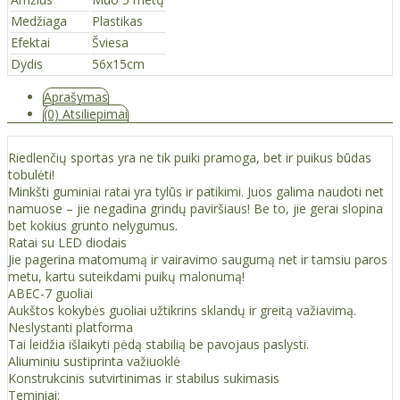
Medžiaga
Plastikas
Efektai
Šviesa
Dydis
56x15cm
Aprašymas
(0) Atsiliepimai
Riedlenčių sportas yra ne tik puiki pramoga, bet ir puikus būdas
tobulėti!
Minkšti guminiai ratai yra tylūs ir patikimi. Juos galima naudoti net
namuose – jie negadina grindų paviršiaus! Be to, jie gerai slopina
bet kokius grunto nelygumus.
Ratai su LED diodais
Jie pagerina matomumą ir vairavimo saugumą net ir tamsiu paros
metu, kartu suteikdami puikų malonumą!
ABEC-7 guoliai
Aukštos kokybės guoliai užtikrins sklandų ir greitą važiavimą.
Neslystanti platforma
Tai leidžia išlaikyti pėdą stabilią be pavojaus paslysti.
Aliuminiu sustiprinta važiuoklė
Konstrukcinis sutvirtinimas ir stabilus sukimasis
Teminiai: