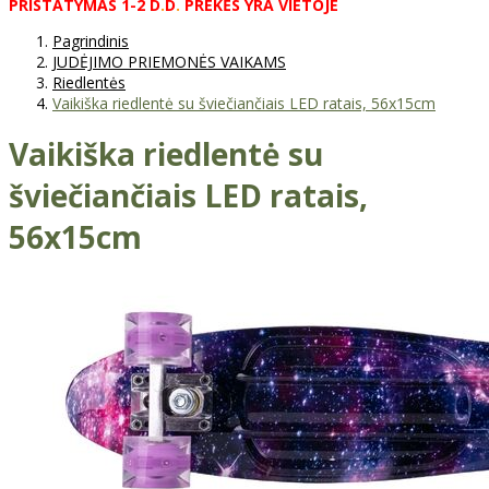
PRISTATYMAS
1-2
D
.
D
.
PREKĖS
YRA
VIETOJE
Pagrindinis
JUDĖJIMO PRIEMONĖS VAIKAMS
Riedlentės
Vaikiška riedlentė su šviečiančiais LED ratais, 56x15cm
Vaikiška riedlentė su
šviečiančiais LED ratais,
56x15cm