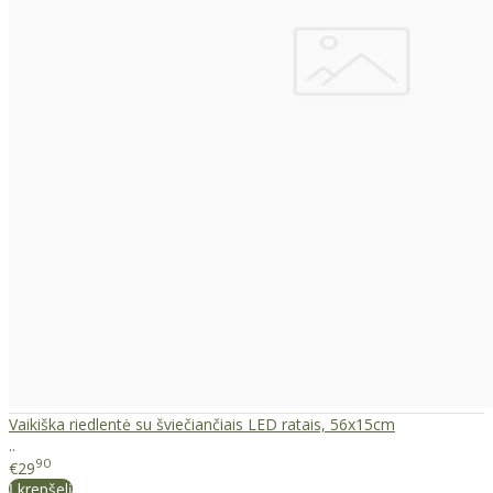
Vaikiška riedlentė su šviečiančiais LED ratais, 56x15cm
..
90
€29
Į krepšelį