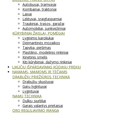
Autobusai, tramvajai
Kombainai, traktoriai
Laivai
Lėktuvai, sraigtasparniai
Traukiniai, trasos, garažai
Automobiliai, sunkvežimiai
KŪRYBINIAI ŽAISLAI, POMĖGIAI
Lyginimo karoliukai
Deimantinės mozaikos
Tapyba, piešimas
Plastilino, modelinio rinkiniai
Kinetinis smėlis
Kiti kūrybiniai, dažymo rinkiniai
LIKUČIŲ IŠPARDAVIMAS KŪDIKIŲ PREKIŲ
NAMAMS, MAMOMS IR TĖČIAMS
DRABUŽIŲ PRIEŽIŪROS TECHNIKA
Drabužių skustuvai
Garų lygintuvai
Lygintuvai
NAMŲ TECHNIKA
Dulkių siurbliai
Garais valantys prietaisai
ORO REGULIAVIMO ĮRANGA