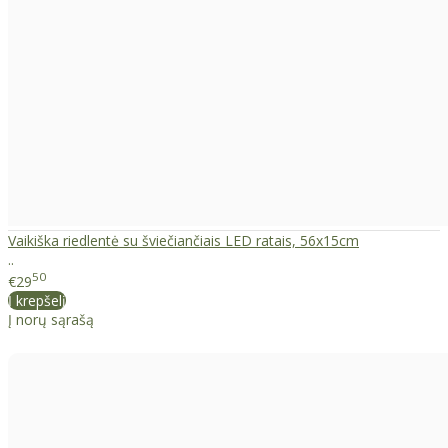
Vaikiška riedlentė su šviečiančiais LED ratais, 56x15cm
..
50
€29
Į krepšelį
Į norų sąrašą