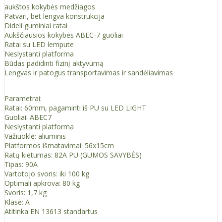
aukštos kokybės medžiagos
Patvari, bet lengva konstrukcija
Dideli guminiai ratai
Aukščiausios kokybės ABEC-7 guoliai
Ratai su LED lempute
Neslystanti platforma
Būdas padidinti fizinį aktyvumą
Lengvas ir patogus transportavimas ir sandėliavimas
Parametrai:
Ratai: 60mm, pagaminti iš PU su LED LIGHT
Guoliai: ABEC7
Neslystanti platforma
Važiuoklė: aliuminis
Platformos išmatavimai: 56x15cm
Ratų kietumas: 82A PU (GUMOS SAVYBĖS)
Tipas: 90A
Vartotojo svoris: iki 100 kg
Optimali apkrova: 80 kg
Svoris: 1,7 kg
Klasė: A
Atitinka EN 13613 standartus