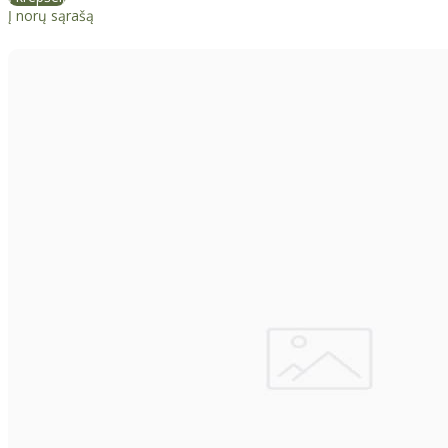
Į norų sąrašą