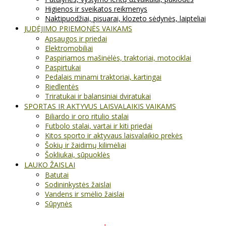
Higienos ir sveikatos reikmenys
Naktipuodžiai, pisuarai, klozeto sėdynės, laipteliai
JUDĖJIMO PRIEMONĖS VAIKAMS
Apsaugos ir priedai
Elektromobiliai
Paspiriamos mašinėlės, traktoriai, motociklai
Paspirtukai
Pedalais minami traktoriai, kartingai
Riedlentės
Triratukai ir balansiniai dviratukai
SPORTAS IR AKTYVUS LAISVALAIKIS VAIKAMS
Biliardo ir oro ritulio stalai
Futbolo stalai, vartai ir kiti priedai
Kitos sporto ir aktyvaus laisvalaikio prekės
Šokių ir žaidimų kilimėliai
Šokliukai, sūpuoklės
LAUKO ŽAISLAI
Batutai
Sodininkystės žaislai
Vandens ir smėlio žaislai
Sūpynės