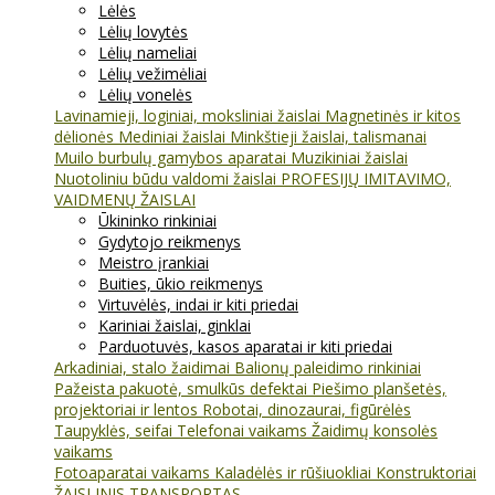
Lėlės
Lėlių lovytės
Lėlių nameliai
Lėlių vežimėliai
Lėlių vonelės
Lavinamieji, loginiai, moksliniai žaislai
Magnetinės ir kitos
dėlionės
Mediniai žaislai
Minkštieji žaislai, talismanai
Muilo burbulų gamybos aparatai
Muzikiniai žaislai
Nuotoliniu būdu valdomi žaislai
PROFESIJŲ IMITAVIMO,
VAIDMENŲ ŽAISLAI
Ūkininko rinkiniai
Gydytojo reikmenys
Meistro įrankiai
Buities, ūkio reikmenys
Virtuvėlės, indai ir kiti priedai
Kariniai žaislai, ginklai
Parduotuvės, kasos aparatai ir kiti priedai
Arkadiniai, stalo žaidimai
Balionų paleidimo rinkiniai
Pažeista pakuotė, smulkūs defektai
Piešimo planšetės,
projektoriai ir lentos
Robotai, dinozaurai, figūrėlės
Taupyklės, seifai
Telefonai vaikams
Žaidimų konsolės
vaikams
Fotoaparatai vaikams
Kaladėlės ir rūšiuokliai
Konstruktoriai
ŽAISLINIS TRANSPORTAS