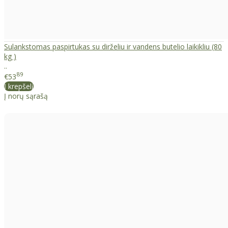
Sulankstomas paspirtukas su dirželiu ir vandens butelio laikikliu (80
kg )
..
89
€53
Į krepšelį
Į norų sąrašą