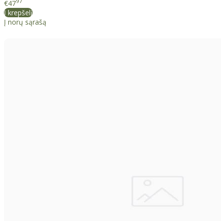
97
€47
Į krepšelį
Į norų sąrašą