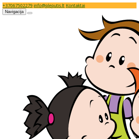
+37067502279
info@pleputis.lt
Kontaktai
Navigacija