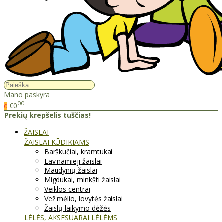
Mano paskyra
00
€0
0
Prekių krepšelis tuščias!
ŽAISLAI
ŽAISLAI KŪDIKIAMS
Barškučiai, kramtukai
Lavinamieji žaislai
Maudynių žaislai
Migdukai, minkšti žaislai
Veiklos centrai
Vežimėlio, lovytės žaislai
Žaislų laikymo dėžės
LĖLĖS, AKSESUARAI LĖLĖMS