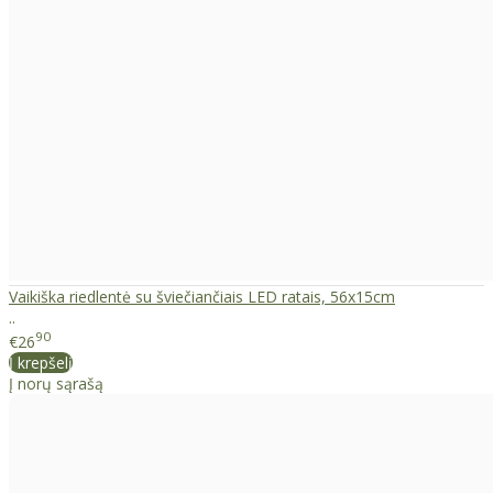
Vaikiška riedlentė su šviečiančiais LED ratais, 56x15cm
..
90
€26
Į krepšelį
Į norų sąrašą