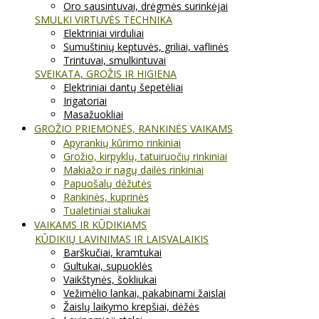
Oro sausintuvai, drėgmės surinkėjai
SMULKI VIRTUVĖS TECHNIKA
Elektriniai virduliai
Sumuštinių keptuvės, griliai, vaflinės
Trintuvai, smulkintuvai
SVEIKATA, GROŽIS IR HIGIENA
Elektriniai dantų šepetėliai
Irigatoriai
Masažuokliai
GROŽIO PRIEMONĖS, RANKINĖS VAIKAMS
Apyrankių kūrimo rinkiniai
Grožio, kirpyklų, tatuiruočių rinkiniai
Makiažo ir nagų dailės rinkiniai
Papuošalų dėžutės
Rankinės, kuprinės
Tualetiniai staliukai
VAIKAMS IR KŪDIKIAMS
KŪDIKIŲ LAVINIMAS IR LAISVALAIKIS
Barškučiai, kramtukai
Gultukai, supuoklės
Vaikštynės, šokliukai
Vežimėlio lankai, pakabinami žaislai
Žaislų laikymo krepšiai, dėžės