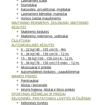
Lavinamieji stalai
Stumdukai
Karuselės, projektoriai, migdukai
Lavinamieji kilimėliai, maniežai
Vonios žaislai maudynėms
MAITINIMO REIKMENYS, SEILINUKAI, MAITINIMO
KĖDUTĖS
Maitinimo kėdutės
Maitinimo reikmenys, seilinukai
ČIULPTUKAI
AUTOMOBILINĖS KĖDUTĖS
0 - 22 kg|40 - 105 cm|0 - 4m.
0 - 36 kg|40 - 150 cm|0 - 12 m.
15 - 36 kg|100 - 150 cm|4 - 12 m.
9 - 36 kg|76 - 150 cm|15 mėn. - 12 m.
Aksesuarai ir priedai
Automobilinės kėdutės - paaukštinimai
MAMOS PREKĖS
Pientraukiai
Įklotai į liemenėlę
Intymi higiena, įklotai ir kitos prekės
SPORTINIAI VEŽIMĖLIAI IR PRIEDAI
KELIONINĖS, PRISTATOMOS LOVYTĖS IR ČIUŽINIAI
Kelioninės lovytės