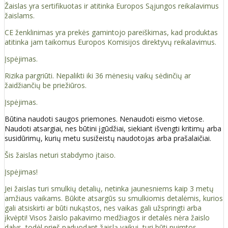
Žaislas yra sertifikuotas ir atitinka Europos Sąjungos reikalavimus
žaislams.
CE ženklinimas yra prekės gamintojo pareiškimas, kad produktas
atitinka jam taikomus Europos Komisijos direktyvų reikalavimus.
Įspėjimas.
Rizika pargriūti. Nepalikti iki 36 mėnesių vaikų sėdinčių ar
žaidžiančių be priežiūros.
Įspėjimas.
Būtina naudoti saugos priemones. Nenaudoti eismo vietose.
Naudoti atsargiai, nes būtini įgūdžiai, siekiant išvengti kritimų arba
susidūrimų, kurių metu susižeistų naudotojas arba prašalaičiai.
Šis žaislas neturi stabdymo įtaiso.
Įspėjimas!
Jei žaislas turi smulkių detalių, netinka jaunesniems kaip 3 metų
amžiaus vaikams. Būkite atsargūs su smulkiomis detalėmis, kurios
gali atsiskirti ar būti nukąstos, nes vaikas gali užspringti arba
įkvėpti! Visos žaislо pakavimo medžiagos ir detalės nėra žaislo
dalys, todėl prieš paduodant žaislą vaikui, turi būti nuimtos.