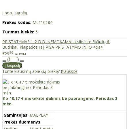
Į norų sąrašą
Prekės kodas:
ML110184
Turimas kiekis:
5
PRISTATYMAS 1-2 D.D. NEMOKAMAI atsiimkite Bičiulių 6,
Budrikai, Klaipėdos raj. VISA PRISTATYMO INFO <čia>
90
€29
su PVM
Turite klausimų apie šią prekę?
Klauskite
3 x 10.17 € mokėkite dalimis be pabrangimo. Periodas 3
mėn.
Gamintojas:
MALPLAY
Prekės duomenys
Amžius
Muo 5 metų