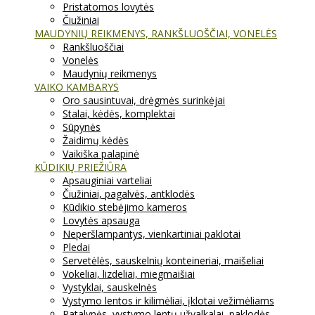
Pristatomos lovytės
Čiužiniai
MAUDYNIŲ REIKMENYS, RANKŠLUOŠČIAI, VONELĖS
Rankšluoščiai
Vonelės
Maudynių reikmenys
VAIKO KAMBARYS
Oro sausintuvai, drėgmės surinkėjai
Stalai, kėdės, komplektai
Sūpynės
Žaidimų kėdės
Vaikiška palapinė
KŪDIKIŲ PRIEŽIŪRA
Apsauginiai varteliai
Čiužiniai, pagalvės, antklodės
Kūdikio stebėjimo kameros
Lovytės apsauga
Neperšlampantys, vienkartiniai paklotai
Pledai
Servetėlės, sauskelnių konteineriai, maišeliai
Vokeliai, lizdeliai, miegmaišiai
Vystyklai, sauskelnės
Vystymo lentos ir kilimėliai, įklotai vežimėliams
Patalynės, vystymo lentų užvalkalai, paklodės