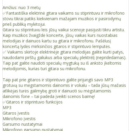
Amžius: nuo 3 metų
✅Fantastiška elektrinė gitara vaikams su stiprintuvu ir mikrofono
stovu tikrai patiks kiekvienam mažajam muzikos ir pasirodymų
prieš publiką mylėtojui.
Gitara su stiprintuvu leis jūsų vaikui scenoje pasijusti tikru artistu.
Kaip muzikos žvaigždė koncerte, jūsų vaikas kurs nuostabias
melodijas ir dainuos kartu su gitara ir mikrofonu. Pašėlusį
koncertą lydės mirksinčios gitaros ir stiprintuvo lemputės.
✅ Vaikams skirtoje elektrinėje gitara melodijas galite kurti patys,
naudodami pirštų galiukus arba specialų plektrėlį (nepridedamas).
Taip pat galite naudoti specialų mygtuką su iš anksto įkeltomis
melodijomis, kurias turi gitara su mikrofonu.
Taip pat prie gitaros ir stiprintuvo galite prijungti savo MP3
grotuvą su mėgstamomis dainomis ir vokalu – tada jūsų mažasis
atlikėjas turės galimybę groti ir dainuoti su mėgstamomis
dainomis fone – tai padeda įveikti scenos baimę!
✅Gitaros ir stiprintuvo funkcijos
MP3
Gitaros įvestis
Mikrofono įvestis
Garsumo nustatymai
Mikrofono garsumo nustatymai