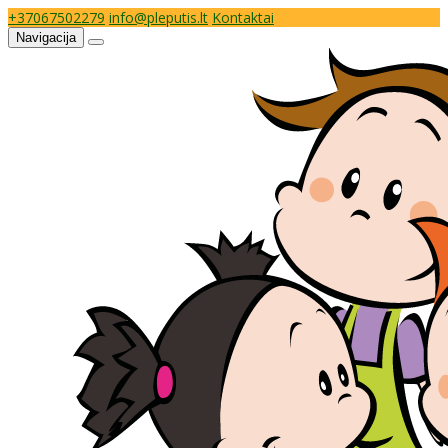
+37067502279
info@pleputis.lt
Kontaktai
Navigacija