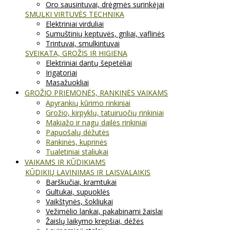
Oro sausintuvai, drėgmės surinkėjai
SMULKI VIRTUVĖS TECHNIKA
Elektriniai virduliai
Sumuštinių keptuvės, griliai, vaflinės
Trintuvai, smulkintuvai
SVEIKATA, GROŽIS IR HIGIENA
Elektriniai dantų šepetėliai
Irigatoriai
Masažuokliai
GROŽIO PRIEMONĖS, RANKINĖS VAIKAMS
Apyrankių kūrimo rinkiniai
Grožio, kirpyklų, tatuiruočių rinkiniai
Makiažo ir nagų dailės rinkiniai
Papuošalų dėžutės
Rankinės, kuprinės
Tualetiniai staliukai
VAIKAMS IR KŪDIKIAMS
KŪDIKIŲ LAVINIMAS IR LAISVALAIKIS
Barškučiai, kramtukai
Gultukai, supuoklės
Vaikštynės, šokliukai
Vežimėlio lankai, pakabinami žaislai
Žaislų laikymo krepšiai, dėžės