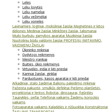
Lėlės
Lėlių lovytės
Lėlių nameliai
Lėlių vežimėliai
Lėlių vonelės
Lavinamieji, loginiai, moksliniai žaislai
Magnetinės ir kitos
dėlionės
Mediniai žaislai
Minkštieji žaislai, talismanai
Muilo burbulų gamybos aparatai
Muzikiniai žaislai
Nuotoliniu būdu valdomi žaislai
PROFESIJŲ IMITAVIMO,
VAIDMENŲ ŽAISLAI
Ūkininko rinkiniai
Gydytojo reikmenys
Meistro įrankiai
Buities, ūkio reikmenys
Virtuvėlės, indai ir kiti priedai
Kariniai žaislai, ginklai
Parduotuvės, kasos aparatai ir kiti priedai
Arkadiniai, stalo žaidimai
Balionų paleidimo rinkiniai
Pažeista pakuotė, smulkūs defektai
Piešimo planšetės,
projektoriai ir lentos
Robotai, dinozaurai, figūrėlės
Taupyklės, seifai
Telefonai vaikams
Žaidimų konsolės
vaikams
Fotoaparatai vaikams
Kaladėlės ir rūšiuokliai
Konstruktoriai
ŽAISLINIS TRANSPORTAS