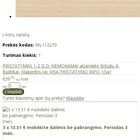
Į norų sąrašą
Prekės kodas:
ML112270
Turimas kiekis:
1
PRISTATYMAS 1-2 D.D. NEMOKAMAI atsiimkite Bičiulių 6,
Budrikai, Klaipėdos raj. VISA PRISTATYMO INFO <čia>
75
€39
su PVM
Turite klausimų apie šią prekę?
Klauskite
3 x 13.51 € mokėkite dalimis be pabrangimo. Periodas 3
mėn.