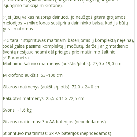
išjungimo funkcija mikrofone).
✅Jei jūsų vaikas nuspręs dainuoti, jo neužgoš gitara grojamos
melodijos – mikrofonas sustiprina dainininko balsą, kad jis būtų
gerai matomas.
✅Gitara ir stiprintuvas maitinami baterijomis (į komplektą neįeina),
todėl galite pasiimti komplektą į močiutę, darželį ar gimtadienio
šventę nesijaudindami dėl prieigos prie maitinimo šaltinio.
✅ Parametrai:
Maitinimo šaltinio matmenys (aukštis/plotis): 27,0 x 19,0 cm
Mikrofono aukštis: 63–100 cm
Gitaros matmenys (aukštis/plotis): 72,0 x 24,0 cm
Pakuotės matmenys: 25,5 x 11 x 72,5 cm
Svoris: ~1,6 kg
Gitaros maitinimas: 3 x AA baterijos (nepridedamos)
Stiprintuvo maitinimas: 3x AA baterijos (nepridedamos)