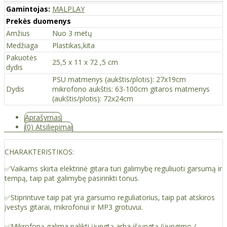
Gamintojas:
MALPLAY
Prekės duomenys
Amžius
Nuo 3 metų
Medžiaga
Plastikas,kita
Pakuotės
25,5 x 11 x 72 ,5 cm
dydis
PSU matmenys (aukštis/plotis): 27x19cm
Dydis
mikrofono aukštis: 63-100cm gitaros matmenys
(aukštis/plotis): 72x24cm
Aprašymas
(0) Atsiliepimai
CHARAKTERISTIKOS:
✅Vaikams skirta elektrinė gitara turi galimybę reguliuoti garsumą ir
tempą, taip pat galimybę pasirinkti tonus.
✅Stiprintuve taip pat yra garsumo reguliatorius, taip pat atskiros
įvestys gitarai, mikrofonui ir MP3 grotuvui.
✅Mikrofoną galima palikti įjungtą arba išjungtą (įjungimo /