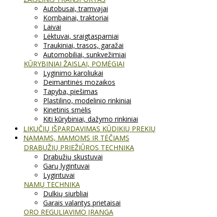
Autobusai, tramvajai
Kombainai, traktoriai
Laivai
Lėktuvai, sraigtasparniai
Traukiniai, trasos, garažai
Automobiliai, sunkvežimiai
KŪRYBINIAI ŽAISLAI, POMĖGIAI
Lyginimo karoliukai
Deimantinės mozaikos
Tapyba, piešimas
Plastilino, modelinio rinkiniai
Kinetinis smėlis
Kiti kūrybiniai, dažymo rinkiniai
LIKUČIŲ IŠPARDAVIMAS KŪDIKIŲ PREKIŲ
NAMAMS, MAMOMS IR TĖČIAMS
DRABUŽIŲ PRIEŽIŪROS TECHNIKA
Drabužių skustuvai
Garų lygintuvai
Lygintuvai
NAMŲ TECHNIKA
Dulkių siurbliai
Garais valantys prietaisai
ORO REGULIAVIMO ĮRANGA