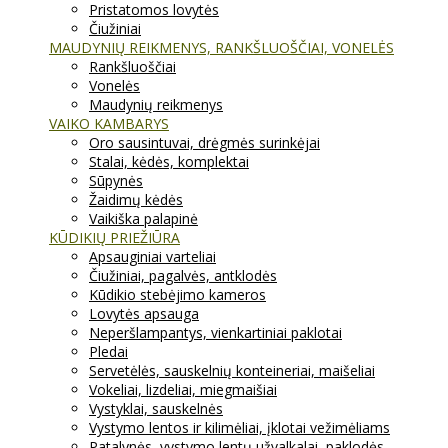
Pristatomos lovytės
Čiužiniai
MAUDYNIŲ REIKMENYS, RANKŠLUOŠČIAI, VONELĖS
Rankšluoščiai
Vonelės
Maudynių reikmenys
VAIKO KAMBARYS
Oro sausintuvai, drėgmės surinkėjai
Stalai, kėdės, komplektai
Sūpynės
Žaidimų kėdės
Vaikiška palapinė
KŪDIKIŲ PRIEŽIŪRA
Apsauginiai varteliai
Čiužiniai, pagalvės, antklodės
Kūdikio stebėjimo kameros
Lovytės apsauga
Neperšlampantys, vienkartiniai paklotai
Pledai
Servetėlės, sauskelnių konteineriai, maišeliai
Vokeliai, lizdeliai, miegmaišiai
Vystyklai, sauskelnės
Vystymo lentos ir kilimėliai, įklotai vežimėliams
Patalynės, vystymo lentų užvalkalai, paklodės