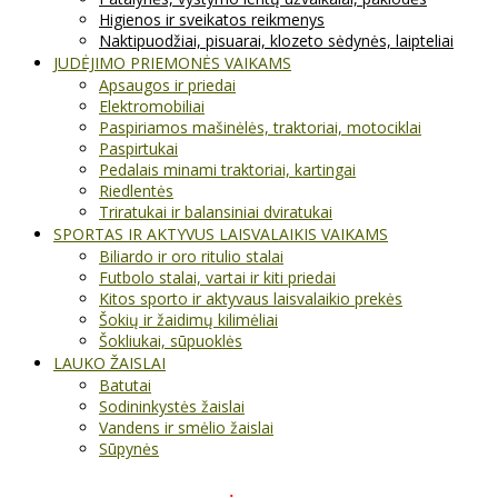
Higienos ir sveikatos reikmenys
Naktipuodžiai, pisuarai, klozeto sėdynės, laipteliai
JUDĖJIMO PRIEMONĖS VAIKAMS
Apsaugos ir priedai
Elektromobiliai
Paspiriamos mašinėlės, traktoriai, motociklai
Paspirtukai
Pedalais minami traktoriai, kartingai
Riedlentės
Triratukai ir balansiniai dviratukai
SPORTAS IR AKTYVUS LAISVALAIKIS VAIKAMS
Biliardo ir oro ritulio stalai
Futbolo stalai, vartai ir kiti priedai
Kitos sporto ir aktyvaus laisvalaikio prekės
Šokių ir žaidimų kilimėliai
Šokliukai, sūpuoklės
LAUKO ŽAISLAI
Batutai
Sodininkystės žaislai
Vandens ir smėlio žaislai
Sūpynės