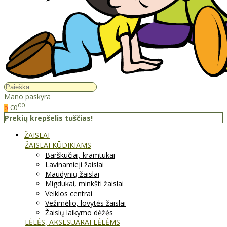
Mano paskyra
00
€0
0
Prekių krepšelis tuščias!
ŽAISLAI
ŽAISLAI KŪDIKIAMS
Barškučiai, kramtukai
Lavinamieji žaislai
Maudynių žaislai
Migdukai, minkšti žaislai
Veiklos centrai
Vežimėlio, lovytės žaislai
Žaislų laikymo dėžės
LĖLĖS, AKSESUARAI LĖLĖMS