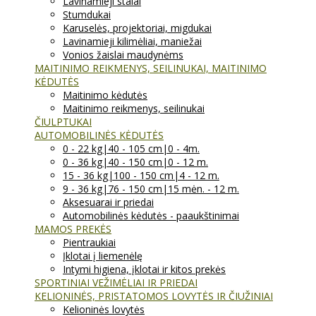
Lavinamieji stalai
Stumdukai
Karuselės, projektoriai, migdukai
Lavinamieji kilimėliai, maniežai
Vonios žaislai maudynėms
MAITINIMO REIKMENYS, SEILINUKAI, MAITINIMO
KĖDUTĖS
Maitinimo kėdutės
Maitinimo reikmenys, seilinukai
ČIULPTUKAI
AUTOMOBILINĖS KĖDUTĖS
0 - 22 kg|40 - 105 cm|0 - 4m.
0 - 36 kg|40 - 150 cm|0 - 12 m.
15 - 36 kg|100 - 150 cm|4 - 12 m.
9 - 36 kg|76 - 150 cm|15 mėn. - 12 m.
Aksesuarai ir priedai
Automobilinės kėdutės - paaukštinimai
MAMOS PREKĖS
Pientraukiai
Įklotai į liemenėlę
Intymi higiena, įklotai ir kitos prekės
SPORTINIAI VEŽIMĖLIAI IR PRIEDAI
KELIONINĖS, PRISTATOMOS LOVYTĖS IR ČIUŽINIAI
Kelioninės lovytės