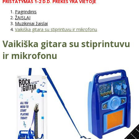
PRISTATYMAS
1-2
D
.
D
.
PREKĖS
YRA
VIETOJE
Pagrindinis
ŽAISLAI
Muzikiniai žaislai
Vaikiška gitara su stiprintuvu ir mikrofonu
Vaikiška gitara su stiprintuvu
ir mikrofonu